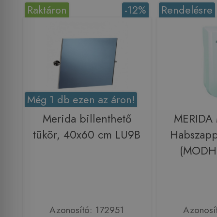
Raktáron
-12%
Rendelésre
Még 1 db ezen az áron!
Merida billenthető
MERIDA
tükör, 40x60 cm LU9B
Habszapp
(MODH m
Azonosító: 172951
Azonosí