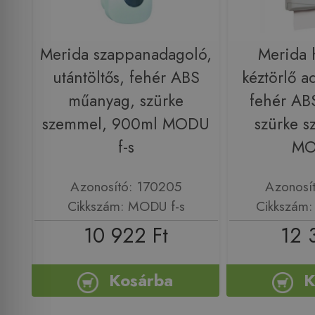
Merida szappanadagoló,
Merida h
utántöltős, fehér ABS
kéztörlő a
műanyag, szürke
fehér AB
szemmel, 900ml MODU
szürke 
f-s
MO
Azonosító: 170205
Azonosí
Cikkszám: MODU f-s
Cikkszám:
10 922 Ft
12 
Kosárba
K