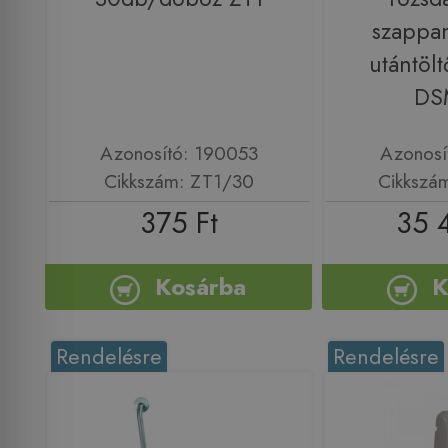
szappa
utántöl
DS
Azonosító: 190053
Azonosí
Cikkszám: ZT1/30
Cikkszá
375 Ft
35 
Kosárba
K
Rendelésre
Rendelésre