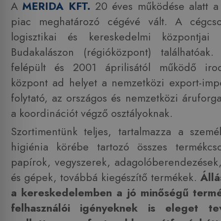
A
MERIDA KFT.
20 éves működése alatt a 
piac meghatározó cégévé vált. A cégcso
logisztikai és kereskedelmi központjai
Budakalászon (régióközpont) találhatóak
felépült és 2001 áprilisától működő irod
központ ad helyet a nemzetközi export-imp
folytató, az országos és nemzetközi áruforg
a koordinációt végző osztályoknak.
Szortimentünk teljes, tartalmazza a szemé
higiénia körébe tartozó összes termékcsop
papírok, vegyszerek, adagolóberendezések,
és gépek, továbbá kiegészítő termékek.
Állá
a kereskedelemben a jó minőségű term
felhasználói igényeknek is eleget te