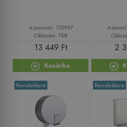
Azonosító: 172957
Azonosí
Cikkszám: TÜK
Cikksz
13 449 Ft
2 3
Kosárba
K
Rendelésre
Rendelésre