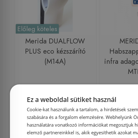
Előleg köteles
Merida DUALFLOW
MERI
PLUS eco kézszárító
Habszapp
(M14A)
infra adag
MT
Azonosító: 143991
Azonosí
Ez a weboldal sütiket használ
Cikkszám: M14A
Cikkszá
Cookie-kat használunk a tartalom, a hirdetések szem
szabására és a forgalom elemzésére. Webhelyünk Ön 
364 363 Ft
3 6
használatára vonatkozó információkat megosztjuk hi
elemző partnereinkkel is, akik egyesíthetik azokat m