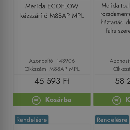
Merida ECOFLOW
Merida toale
rozsdamentes
kézszárító M88AP MPL
háztartási d
falra sze
Azonosító: 143906
Azonosí
Cikkszám: M88AP MPL
Cikksz
45 593 Ft
58 
Kosárba
K
Rendelésre
Rendelésre