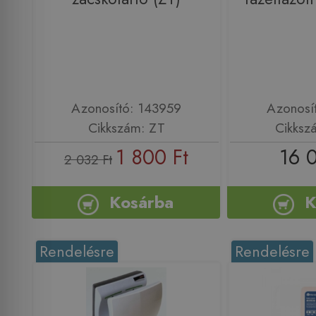
Azonosító: 143959
Azonosí
Cikkszám: ZT
Cikksz
1 800 Ft
16 
2 032 Ft
Kosárba
K
Rendelésre
Rendelésre