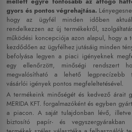
mellett egyre fontosabb az átfogó hátt
gyors és pontos végrehajtása.
Lényegesnek
hogy az ügyfél minden időben aktuáli
rendelkezzen az új termékekről, szolgáltat
működési koncepciója azon alapul, hogy a t
kezdődően az ügyfélhez jutásáig minden tény
befolyása legyen a piaci igényeknek megfe
egy ellenőrzött, minőségi rendszert ho
megvalósítható a lehető legprecízebb 
vásárlói igények pontos megfeleltetésével.
A termékeink minőségét és kedvező árait g
MERIDA KFT. forgalmazóként és egyben gyártó
a piacon. A saját tulajdonban lévő, illetve
biztosító papír- és vegyszergyárakban k
termékek széles választéka a felhasználók t