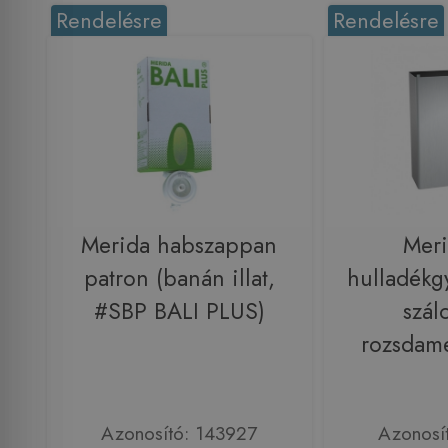
Rendelésre
Rendelésre
Merida habszappan
Meri
patron (banán illat,
hulladékgy
#SBP BALI PLUS)
szálc
rozsdam
Azonosító: 143927
Azonosí