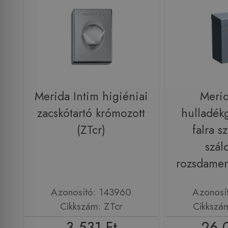
Merida Intim higiéniai
Merid
zacskótartó krómozott
hulladékg
(ZTcr)
falra s
szálc
rozsdame
Azonosító: 143960
Azonosí
Cikkszám: ZTcr
Cikkszá
3 531 Ft
26 