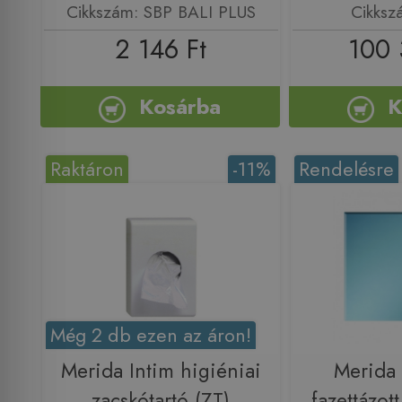
Cikkszám: SBP BALI PLUS
Cikksz
2 146 Ft
100 
Kosárba
K
Raktáron
-11%
Rendelésre
Még 2 db ezen az áron!
Merida Intim higiéniai
Merida
zacskótartó (ZT)
fazettázot