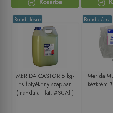
Kosárba
K
Rendelésre
Rendelésre
MERIDA CASTOR 5 kg-
Merida M
os folyékony szappan
kézkrém 8
(mandula illat, #SCAf )