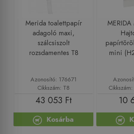
Merida toalettpapír
MERIDA
adagoló maxi,
Hajt
szálcsiszolt
papírtöröl
rozsdamentes T8
mini (H
Azonosító: 176671
Azonosí
Cikkszám: T8
Cikkszám:
43 053 Ft
10 
Kosárba
K