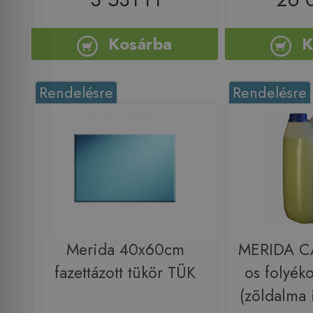
Kosárba
K
Rendelésre
Rendelésre
Merida 40x60cm
MERIDA C
fazettázott tükör TÜK
os folyék
(zöldalma 