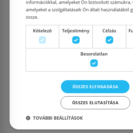
Kosárba
K
információkkal, amelyeket Ön biztosított számukra,
amelyeket a szolgáltatásaik Ön általi használatából g
össze.
Kötelező
Teljesítmény
Célzás
F
« Előző
Követ
Besorolatlan
Termékek:
1 - 24 (137
ÖSSZES ELFOGADÁSA
1
2
‧‧‧
6
ÖSSZES ELUTASÍTÁSA
Merida terméke
TOVÁBBI BEÁLLÍTÁSOK