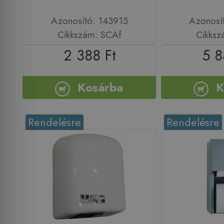
Azonosító: 143915
Azonosí
Cikkszám: SCAf
Cikksz
2 388 Ft
5 8
Kosárba
K
Rendelésre
Rendelésre