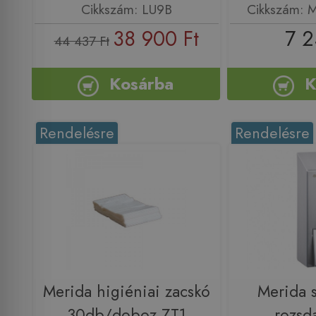
Cikkszám: LU9B
Cikkszám: M
38 900 Ft
7 2
44 437 Ft
Kosárba
K
Rendelésre
Rendelésre
Merida higiéniai zacskó
Merida s
30db/doboz ZT1
rozsd