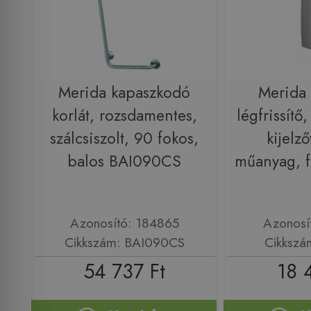
Merida kapaszkodó
Merida
korlát, rozsdamentes,
légfrissítő
szálcsiszolt, 90 fokos,
kijelz
balos BAI090CS
műanyag, 
Azonosító: 184865
Azonosí
Cikkszám: BAI090CS
Cikkszá
54 737 Ft
18 