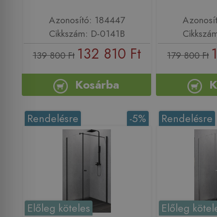
Azonosító: 184447
Azonosí
Cikkszám: D-0141B
Cikkszá
132 810 Ft
139 800 Ft
179 800 Ft
Kosárba
K
Rendelésre
-5%
Rendelésre
Előleg köteles
Előleg kötel