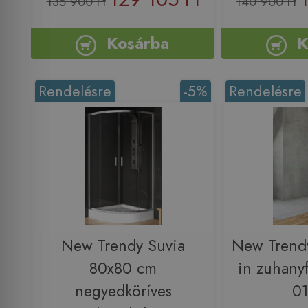
135 900 Ft
140 900 Ft
Kosárba
K
Rendelésre
-5%
Rendelésre
New Trendy Suvia
New Trendy
80x80 cm
in zuhany
negyedköríves
0