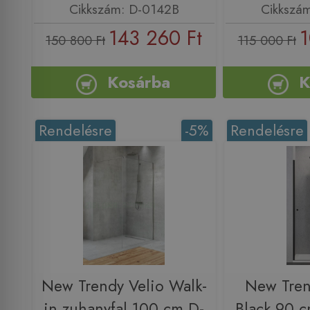
Cikkszám: D-0142B
Cikkszá
143 260 Ft
1
150 800 Ft
115 000 Ft
Kosárba
K
Rendelésre
-5%
Rendelésre
New Trendy Velio Walk-
New Tren
in zuhanyfal 100 cm D-
Black 90 c