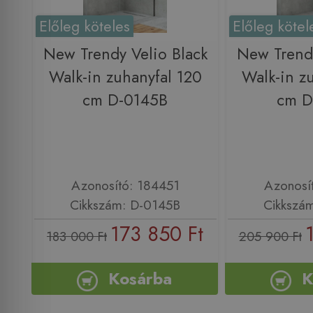
Előleg köteles
Előleg kötel
New Trendy Velio Black
New Trendy
Walk-in zuhanyfal 120
Walk-in z
cm D-0145B
cm D
Azonosító: 184451
Azonosí
Cikkszám: D-0145B
Cikkszá
173 850 Ft
183 000 Ft
205 900 Ft
Kosárba
K