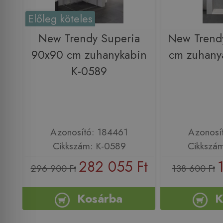
Előleg köteles
New Trendy Superia
New Trend
90x90 cm zuhanykabin
cm zuhany
K-0589
Azonosító: 184461
Azonosí
Cikkszám: K-0589
Cikkszá
282 055 Ft
296 900 Ft
138 600 Ft
Kosárba
K