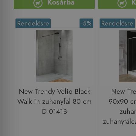
Kosárba
K
Rendelésre
-5%
Rendelésre
New Trendy Velio Black
New Tre
Walk-in zuhanyfal 80 cm
90x90 cm
D-0141B
zuha
zuhanytálc