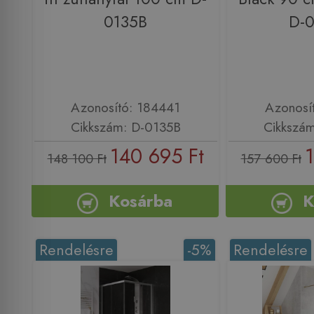
0135B
D-
Azonosító: 184441
Azonosí
Cikkszám: D-0135B
Cikkszá
140 695 Ft
1
148 100 Ft
157 600 Ft
Kosárba
K
Rendelésre
-5%
Rendelésre