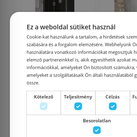
Ez a weboldal sütiket használ
Cookie-kat használunk a tartalom, a hirdetések szem
New Trendy Suvia
New Trendy
szabására és a forgalom elemzésére. Webhelyünk Ön 
80x80 cm szögletes
gold Walk-
használatára vonatkozó információkat megosztjuk hi
zuhanykabin
arany színű
elemző partnereinkkel is, akik egyesíthetik azokat m
információkkal, amelyeket Ön biztosított számukra,
zuhanytálcával ZS-0035
cm D
amelyeket a szolgáltatásaik Ön általi használatából g
össze.
Kötelező
Teljesítmény
Célzás
F
Azonosító: 199661
Azonosí
Cikkszám: ZS-0035
Cikkszá
165 110 Ft
173 800 Ft
143 900 Ft
Besorolatlan