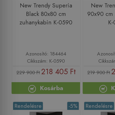
New Trendy Superia
New Tren
Black 80x80 cm
90x90 cm 
zuhanykabin K-0590
K-
Azonosító: 184464
Azonosí
Cikkszám: K-0590
Cikkszá
218 405 Ft
2
229 900 Ft
219 900 Ft
Kosárba
K
Rendelésre
-5%
Rendelésre