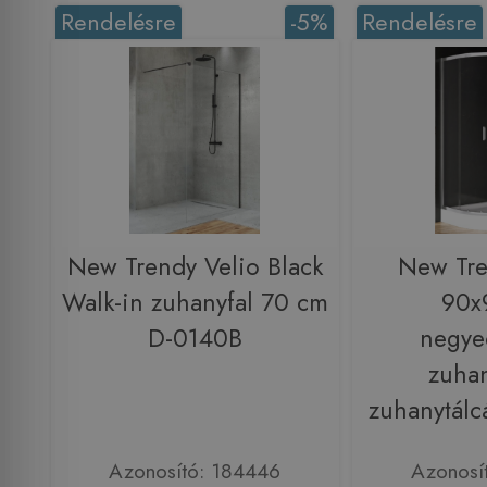
Rendelésre
-5%
Rendelésre
New Trendy Velio Black
New Tre
Walk-in zuhanyfal 70 cm
90x
D-0140B
negye
zuha
zuhanytálc
Azonosító: 184446
Azonosí