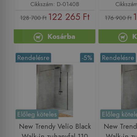
Cikkszám: D-0140B
Cikkszá
122 265 Ft
128 700 Ft
176 900 Ft
Kosárba
K
Rendelésre
-5%
Rendelésre
Előleg köteles
Előleg kötel
New Trendy Velio Black
New Trendy
Walk-in zuhanyfal 110
Walk-in z