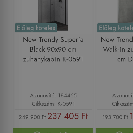
Előleg köteles
Előleg kötel
New Trendy Superia
New Trendy
Black 90x90 cm
Walk-in z
zuhanykabin K-0591
cm D
Azonosító: 184465
Azonosí
Cikkszám: K-0591
Cikkszá
237 405 Ft
249 900 Ft
193 700 Ft