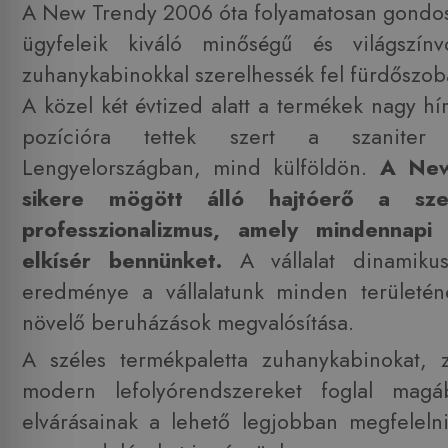
A New Trendy 2006 óta folyamatosan gondos
ügyfeleik kiváló minőségű és világszínvo
zuhanykabinokkal szerelhessék fel fürdőszobá
A közel két évtized alatt a termékek nagy hí
pozícióra tettek szert a szaniter
Lengyelországban, mind külföldön.
A New
sikere mögött álló hajtóerő a sz
professzionalizmus, amely mindennapi
elkísér bennünket.
A vállalat dinamiku
eredménye a vállalatunk minden területén
növelő beruházások megvalósítása.
A széles termékpaletta zuhanykabinokat, z
modern lefolyórendszereket foglal magá
elvárásainak a lehető legjobban megfeleln