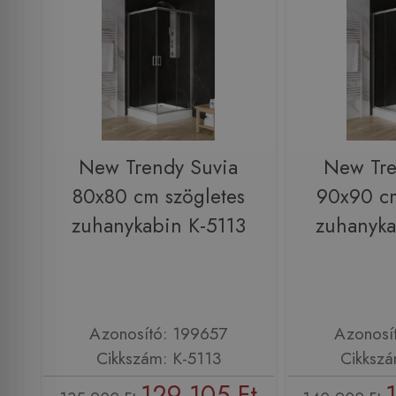
New Trendy Suvia
New Tre
80x80 cm szögletes
90x90 cm
zuhanykabin K-5113
zuhanyka
Azonosító: 199657
Azonosí
Cikkszám: K-5113
Cikkszá
129 105 Ft