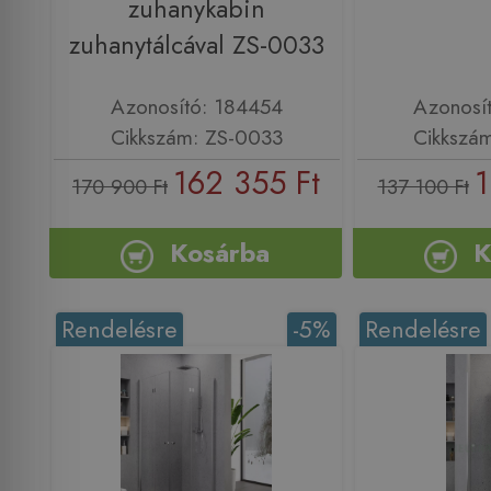
zuhanykabin
zuhanytálcával ZS-0033
Azonosító: 184454
Azonosí
Cikkszám: ZS-0033
Cikkszá
162 355 Ft
1
170 900 Ft
137 100 Ft
Kosárba
K
Rendelésre
-5%
Rendelésre