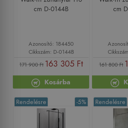
cm D-0144B
cm D
Azonosító: 184450
Azonosí
Cikkszám: D-0144B
Cikkszá
163 305 Ft
171 900 Ft
161 800 Ft
Kosárba
K
Rendelésre
-5%
Rendelésre