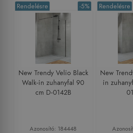
Rendelésre
-5%
Rendelésre
New Trendy Velio Black
New Trendy
Walk-in zuhanyfal 90
in zuhany
cm D-0142B
0
Azonosító: 184448
Azonosí