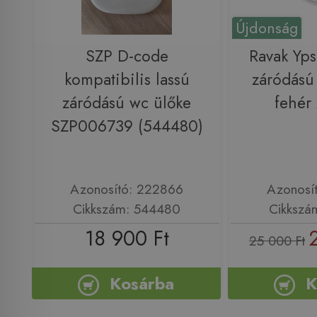
Újdonság
SZP D-code
Ravak Yps
kompatibilis lassú
záródású
záródású wc ülőke
fehér
SZP006739 (544480)
Azonosító: 222866
Azonosí
Cikkszám: 544480
Cikkszá
18 900 Ft
25 000 Ft
Kosárba
K