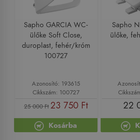
Sapho GARCIA WC-
Sapho 
ülőke Soft Close,
ülőke, f
duroplast, fehér/króm
100727
Azonosító: 193615
Azonosí
Cikkszám: 100727
Cikkszá
23 750 Ft
22 
25 000 Ft
Kosárba
K