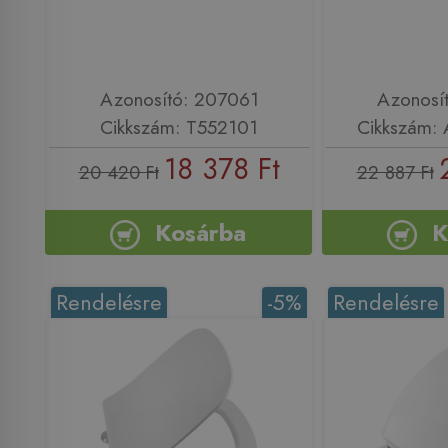
Azonosító: 207061
Azonosí
Cikkszám: T552101
Cikkszám:
18 378 Ft
20 420 Ft
22 887 Ft
Kosárba
K
Rendelésre
-5%
Rendelésre