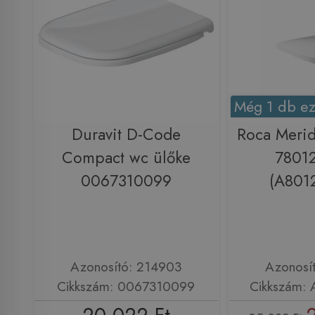
Még 1 db ez
Duravit D-Code
Roca Merid
Compact wc ülőke
7801
0067310099
(A801
Azonosító: 214903
Azonosí
Cikkszám: 0067310099
Cikkszám: