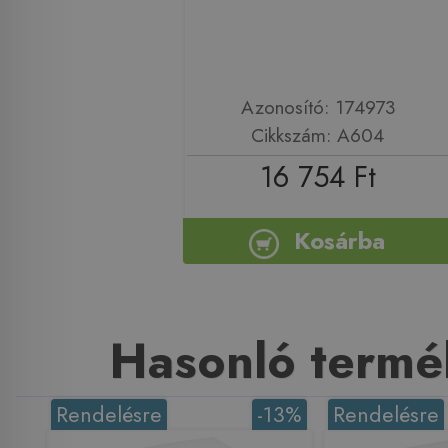
Azonosító: 174973
Cikkszám: A604
16 754 Ft
Kosárba
Hasonló termé
Rendelésre
-13%
Rendelésre