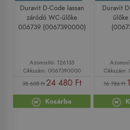
Duravit D-Code lassan
Duravit 
záródó WC-ülőke
ülőke
006739 (0067390000)
(0067
Azonosító: 126135
Azonosí
Cikkszám: 0067390000
Cikkszám:
24 480 Ft
38 608 Ft
16 786 Ft
Kosárba
K