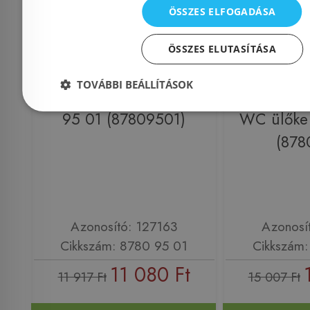
ÖSSZES ELFOGADÁSA
ÖSSZES ELUTASÍTÁSA
Még 15 db ezen az áron!
Még 62 db e
TOVÁBBI BEÁLLÍTÁSOK
Alföldi WC ülőke 8780
Alföldi la
95 01 (87809501)
WC ülőke
(878
Azonosító: 127163
Azonosí
Cikkszám: 8780 95 01
Cikkszám:
11 080 Ft
11 917 Ft
15 007 Ft