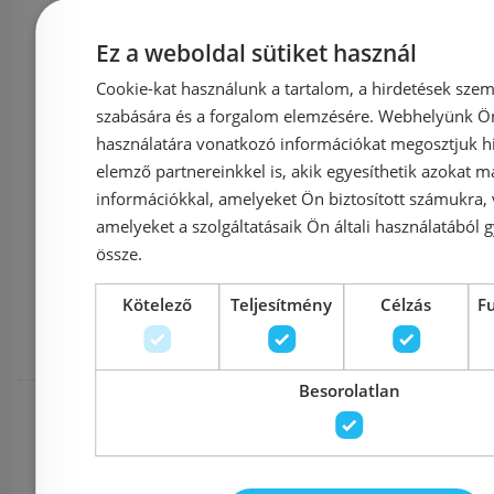
Cikkszám: KC0503
Cikkszám
Ez a weboldal sütiket használ
22 800 Ft
24 000 Ft
19 000 Ft
Cookie-kat használunk a tartalom, a hirdetések szem
szabására és a forgalom elemzésére. Webhelyünk Ön 
Kosárba
K
használatára vonatkozó információkat megosztjuk hi
elemző partnereinkkel is, akik egyesíthetik azokat m
információkkal, amelyeket Ön biztosított számukra,
amelyeket a szolgáltatásaik Ön általi használatából g
Mások ezeket
össze.
Kötelező
Teljesítmény
Célzás
F
megnézték
Besorolatlan
Raktáron
-7%
Raktáron