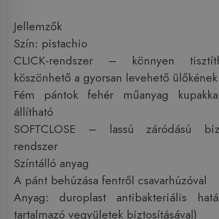
Jellemzők
Szín: pistachio
CLICK-rendszer – könnyen tisztít
köszönhető a gyorsan levehető ülőkének
Fém pántok fehér műanyag kupakkal 
állítható
SOFTCLOSE – lassú záródású bizt
rendszer
Színtálló anyag
A pánt behúzása fentről csavarhúzóval
Anyag: duroplast antibakteriális hat
tartalmazó vegyületek biztosításával)