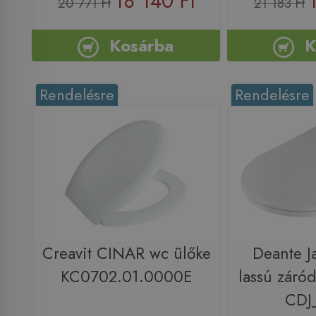
18 140 Ft
20 771 Ft
21 183 Ft
Kosárba
K
Rendelésre
Rendelésre
Creavit CINAR wc ülőke
Deante J
KC0702.01.0000E
lassú záró
CDJ