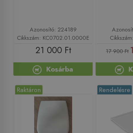
Azonosító: 224189
Azonosí
Cikkszám: KC0702.01.0000E
Cikkszám
21 000 Ft
17 900 Ft
Kosárba
K
Raktáron
Rendelésre