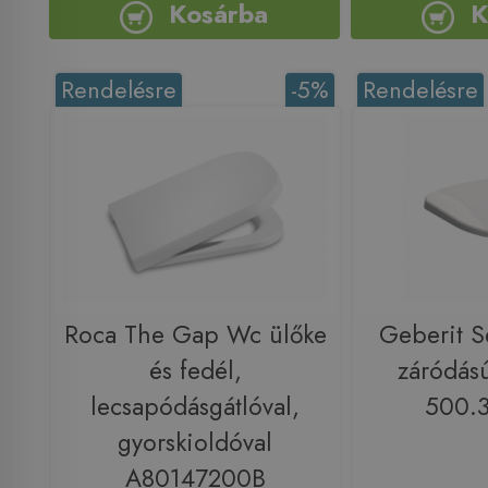
Kosárba
K
Rendelésre
-5%
Rendelésre
Roca The Gap Wc ülőke
Geberit S
és fedél,
záródás
lecsapódásgátlóval,
500.3
gyorskioldóval
A80147200B