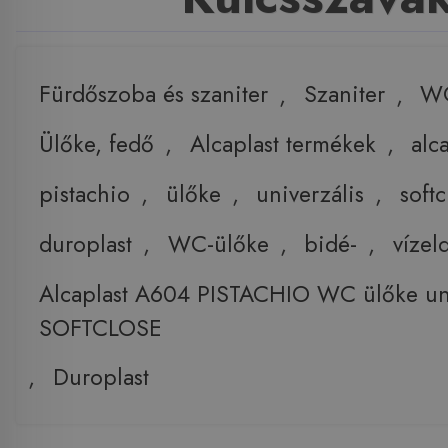
Fürdőszoba és szaniter
,
Szaniter
,
W
Ülőke, fedő
,
Alcaplast termékek
,
alc
pistachio
,
ülőke
,
univerzális
,
softc
duroplast
,
WC-ülőke
,
bidé-
,
vízel
Alcaplast A604 PISTACHIO WC ülőke uni
SOFTCLOSE
,
Duroplast