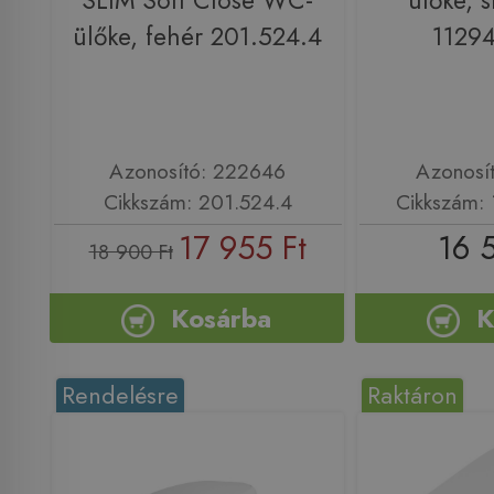
SLIM Soft Close WC-
ülőke, s
ülőke, fehér 201.524.4
1129
Azonosító: 222646
Azonosí
Cikkszám: 201.524.4
Cikkszám:
17 955 Ft
16 
18 900 Ft
Kosárba
K
Rendelésre
Raktáron