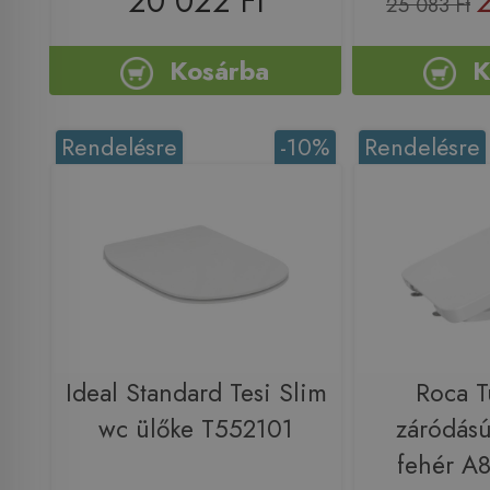
20 022 Ft
25 083 Ft
Kosárba
K
Rendelésre
-10%
Rendelésre
Ideal Standard Tesi Slim
Roca T
wc ülőke T552101
záródású
fehér A