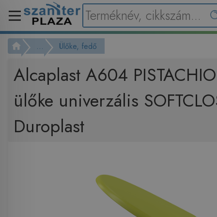
...
Ülőke, fedő
Alcaplast A604 PISTACHI
ülőke univerzális SOFTCLO
Duroplast