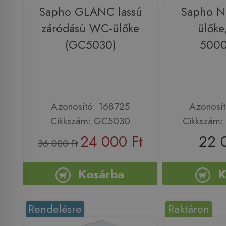
Sapho GLANC lassú
Sapho 
záródású WC-ülőke
ülőke
(GC5030)
500
Azonosító: 168725
Azonosí
Cikkszám: GC5030
Cikkszám
24 000 Ft
22 
36 000 Ft
Kosárba
K
Rendelésre
Raktáron