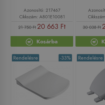
Azonosító: 217467
Azonosí
Cikkszám: A801E10081
Cikkszá
20 663 Ft
21 750 Ft
30 038 Ft
Kosárba
K
Rendelésre
-33%
Rendelésre