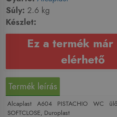
Súly:
2.6 kg
Készlet:
Ez a termék már
elérhető
Termék leírás
Alcaplast A604 PISTACHIO WC ülők
SOFTCLOSE, Duroplast