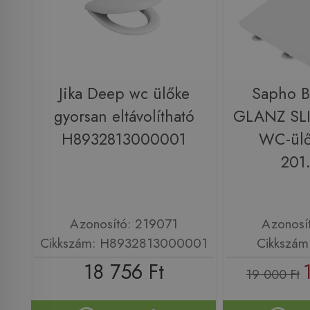
Jika Deep wc ülőke
Sapho 
gyorsan eltávolítható
GLANZ SLI
H8932813000001
WC-ülő
201
Azonosító: 219071
Azonosí
Cikkszám: H8932813000001
Cikkszám
18 756 Ft
19 000 Ft