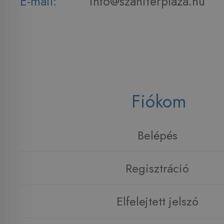
E-mail:
info@szaniterplaza.hu
Fiókom
Belépés
Regisztráció
Elfelejtett jelszó