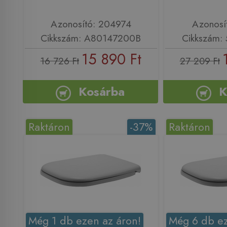
Azonosító: 204974
Azonosí
Cikkszám: A80147200B
Cikkszám: 
15 890 Ft
16 726 Ft
27 209 Ft
Kosárba
K
Raktáron
-37%
Raktáron
Még 1 db ezen az áron!
Még 6 db ez