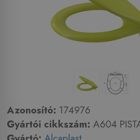
Azonosító:
174976
Gyártói cikkszám:
A604 PIST
Gyártó:
Alcaplast