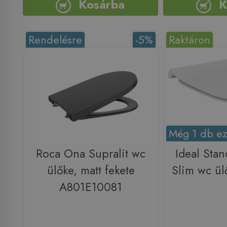
Kosárba
K
Rendelésre
-5%
Raktáron
Még 1 db ez
Roca Ona Supralit wc
Ideal Stan
ülőke, matt fekete
Slim wc ü
A801E10081