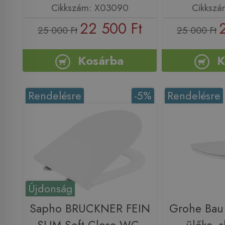
Cikkszám: X03090
Cikkszá
22 500 Ft
25 000 Ft
25 000 Ft
Kosárba
K
Rendelésre
-5%
Rendelésre
Újdonság
Sapho BRUCKNER FEIN
Grohe Bau