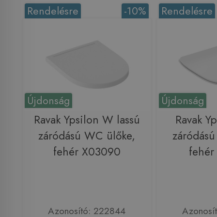
Rendelésre
-10%
Rendelésre
Újdonság
Újdonság
Ravak Ypsilon W lassú
Ravak Yp
záródású WC ülőke,
záródású
fehér X03090
fehér
Azonosító: 222844
Azonosí