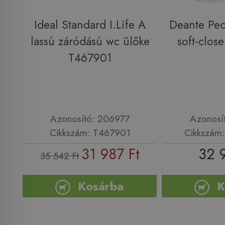
Ideal Standard I.Life A
Deante Peo
lassú záródású wc ülőke
soft-clo
T467901
Azonosító: 206977
Azonosí
Cikkszám: T467901
Cikkszám
31 987 Ft
32 
35 542 Ft
Kosárba
K