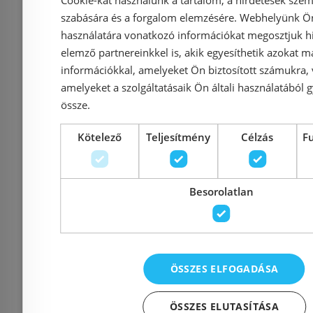
Cookie-kat használunk a tartalom, a hirdetések szem
(878
szabására és a forgalom elemzésére. Webhelyünk Ön 
használatára vonatkozó információkat megosztjuk hi
elemző partnereinkkel is, akik egyesíthetik azokat m
információkkal, amelyeket Ön biztosított számukra,
amelyeket a szolgáltatásaik Ön általi használatából g
Azonosító: 127163
Azonosí
össze.
Cikkszám: 8780 95 01
Cikkszám:
11 080 Ft
Kötelező
Teljesítmény
Célzás
F
11 917 Ft
15 007 Ft
Kosárba
K
Besorolatlan
Rendelésre
-5%
Rendelésre
ÖSSZES ELFOGADÁSA
ÖSSZES ELUTASÍTÁSA