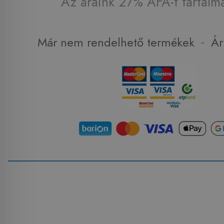
Az áraink 27% ÁFA-t tartalm
-
Már nem rendelhető termékek
Ár