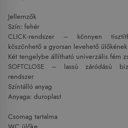
Jellemzők
Szín: fehér
CLICK-rendszer – könnyen tisztít
köszönhető a gyorsan levehető ülőkének
Két tengelybe állítható univerzális fém 
SOFTCLOSE – lassú záródású bizt
rendszer
Színtálló anyag
Anyaga: duroplast
Csomag tartalma
WC ülőke