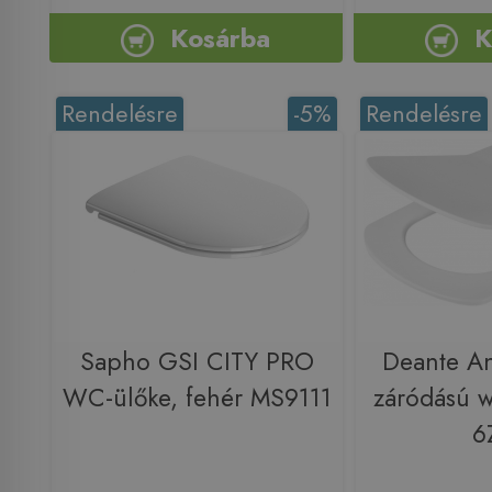
Kosárba
K
Rendelésre
-5%
Rendelésre
Sapho GSI CITY PRO
Deante A
WC-ülőke, fehér MS9111
záródású 
6