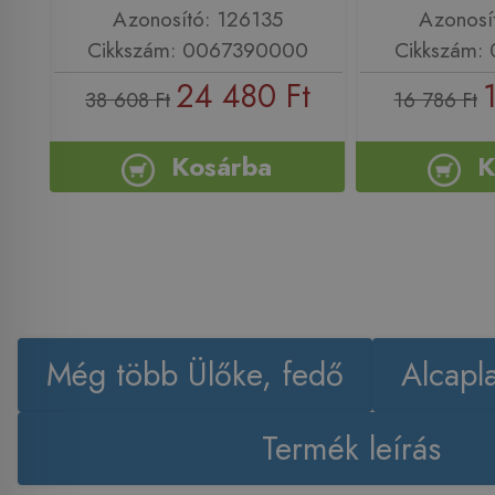
Azonosító: 126135
Azonosí
Cikkszám: 0067390000
Cikkszám:
24 480 Ft
38 608 Ft
16 786 Ft
Kosárba
K
Még több Ülőke, fedő
Alcapl
Termék leírás