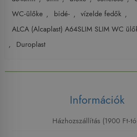
WC-ülőke
,
bidé-
,
vízelde fedők
,
ALCA (Alcaplast) A64SLIM SLIM WC ül
,
Duroplast
Információk
Házhozszállítás (1900 Ft-tó