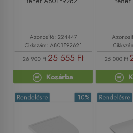
fehér A801F92621
fehér
Azonosító: 224447
Azonosí
Cikkszám: A801F92621
Cikkszá
25 555 Ft
26 900 Ft
25 000 Ft
Kosárba
K
Rendelésre
-10%
Rendelésre