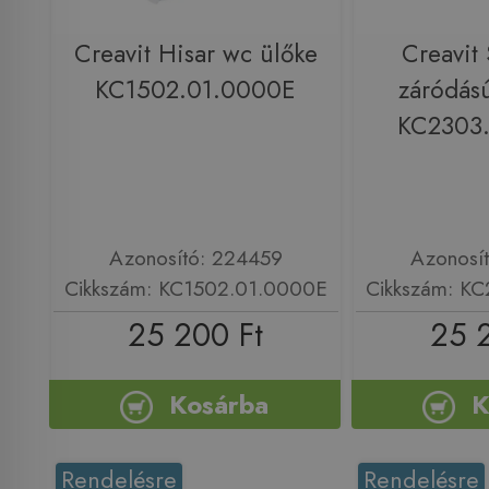
Creavit Hisar wc ülőke
Creavit 
KC1502.01.0000E
záródás
KC2303
Azonosító: 224459
Azonosí
Cikkszám: KC1502.01.0000E
Cikkszám: K
25 200 Ft
25 
Kosárba
K
Rendelésre
Rendelésre