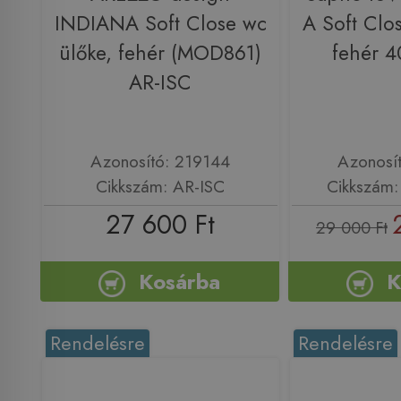
INDIANA Soft Close wc
A Soft Clo
ülőke, fehér (MOD861)
fehér 
AR-ISC
Azonosító: 219144
Azonosí
Cikkszám: AR-ISC
Cikkszám
27 600 Ft
29 000 Ft
Kosárba
K
Rendelésre
Rendelésre