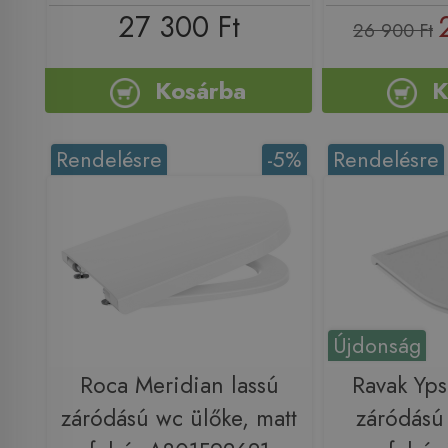
27 300 Ft
26 900 Ft
Kosárba
K
Rendelésre
-5%
Rendelésre
Újdonság
Roca Meridian lassú
Ravak Yps
záródású wc ülőke, matt
záródású