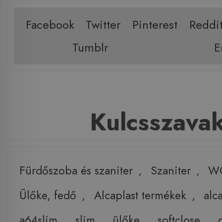
Facebook
Twitter
Pinterest
Reddi
Tumblr
E
Kulcsszava
Fürdőszoba és szaniter
,
Szaniter
,
W
Ülőke, fedő
,
Alcaplast termékek
,
alc
a64slim
,
slim
,
ülőke
,
softclose
,