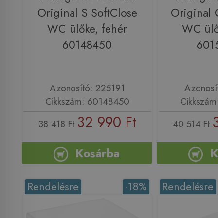
Original S SoftClose
Original 
WC ülőke, fehér
WC ülő
60148450
601
Azonosító: 225191
Azonosí
Cikkszám: 60148450
Cikkszám
32 990 Ft
38 418 Ft
40 514 Ft
Kosárba
K
Rendelésre
-18%
Rendelésre