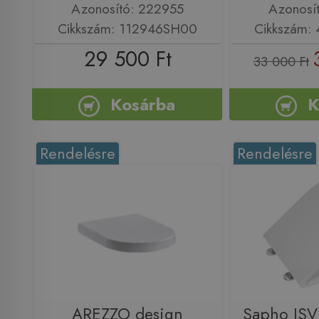
Azonosító: 222955
Azonosí
Cikkszám: 112946SH00
Cikkszám:
29 500 Ft
33 000 Ft
Kosárba
K
Rendelésre
Rendelésre
AREZZO design
Sapho IS