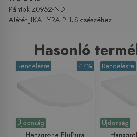
Pántok Z0952-ND
Alátét JIKA LYRA PLUS csészéhez
Hasonló termé
Rendelésre
-14%
Rendelésre
Újdonság
Újdonság
Hansgrohe EluPura
Hansgro