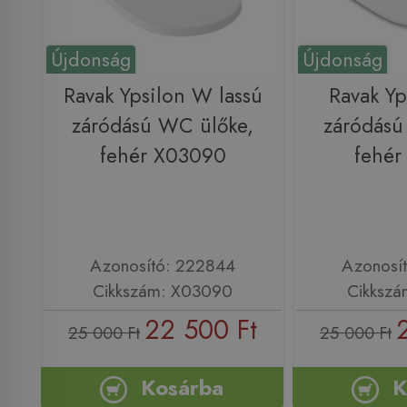
Újdonság
Újdonság
Ravak Ypsilon W lassú
Ravak Yp
záródású WC ülőke,
záródású
fehér X03090
fehér
Azonosító: 222844
Azonosí
Cikkszám: X03090
Cikkszá
22 500 Ft
25 000 Ft
25 000 Ft
Kosárba
K