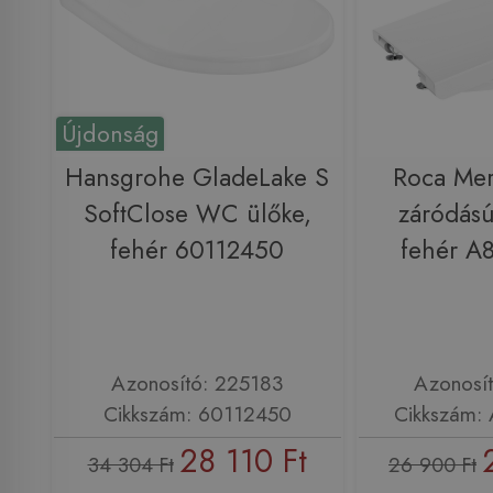
Újdonság
Hansgrohe GladeLake S
Roca Mer
SoftClose WC ülőke,
záródású
fehér 60112450
fehér A
Azonosító: 225183
Azonosí
Cikkszám: 60112450
Cikkszám:
28 110 Ft
34 304 Ft
26 900 Ft