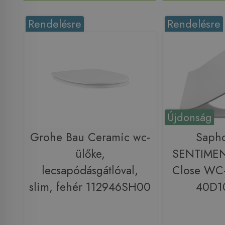
Rendelésre
Rendelésre
Újdonság
Grohe Bau Ceramic wc-
Saph
ülőke,
SENTIMENT
lecsapódásgátlóval,
Close WC-
slim, fehér 112946SH00
40D1