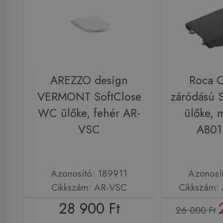
AREZZO design
Roca O
VERMONT SoftClose
záródású 
WC ülőke, fehér AR-
ülőke, m
VSC
A801
Azonosító: 189911
Azonosí
Cikkszám: AR-VSC
Cikkszám:
28 900 Ft
26 000 Ft