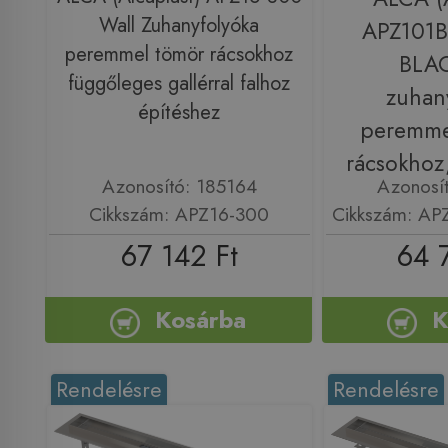
Wall Zuhanyfolyóka
APZ101
peremmel tömör rácsokhoz
BLA
függőleges gallérral falhoz
zuhan
építéshez
peremmel
rácsokhoz,
Azonosító: 185164
Azonosí
Cikkszám: APZ16-300
Cikkszám: A
67 142 Ft
64 
Kosárba
K
Rendelésre
Rendelésre