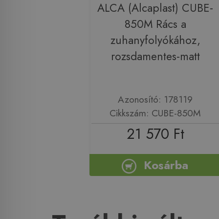
ALCA (Alcaplast) CUBE-
850M Rács a
zuhanyfolyókához,
rozsdamentes-matt
Azonosító: 178119
Cikkszám: CUBE-850M
21 570 Ft
Kosárba