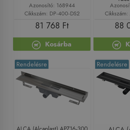
Azonosító: 168944
Azonosí
Cikkszám: DP-400-DS2
Cikkszám:
81 768 Ft
88 
Kosárba
K
Rendelésre
Rendelésre
ALCA (Alcaplast) APZ16-300
ALCA (A