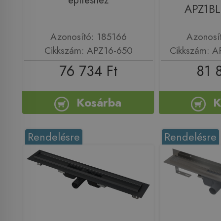
építéshez
APZ1B
Azonosító: 185166
Azonosí
Cikkszám: APZ16-650
Cikkszám: 
76 734 Ft
81 
Kosárba
K
Rendelésre
Rendelésre