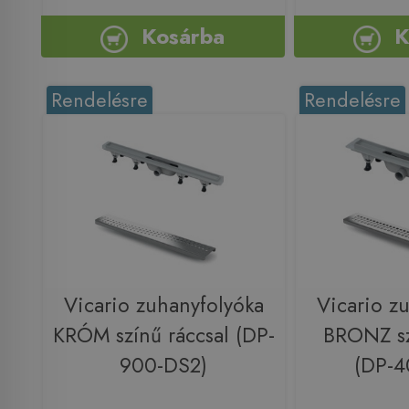
Kosárba
K
Rendelésre
Rendelésre
Vicario zuhanyfolyóka
Vicario z
KRÓM színű ráccsal (DP-
BRONZ sz
900-DS2)
(DP-4