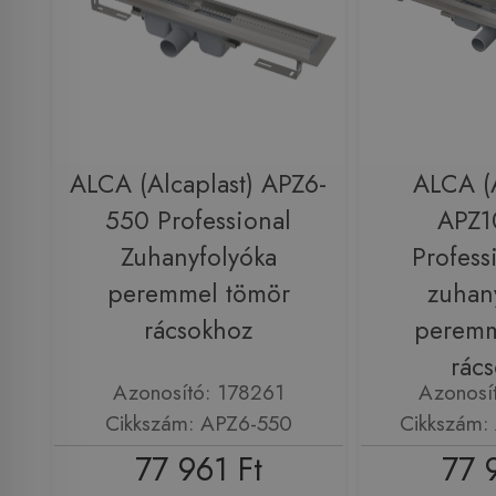
ALCA (Alcaplast) APZ6-
ALCA (A
550 Professional
APZ1
Zuhanyfolyóka
Profess
peremmel tömör
zuhan
rácsokhoz
peremm
rác
Azonosító: 178261
Azonosí
Cikkszám: APZ6-550
Cikkszám:
77 961 Ft
77 