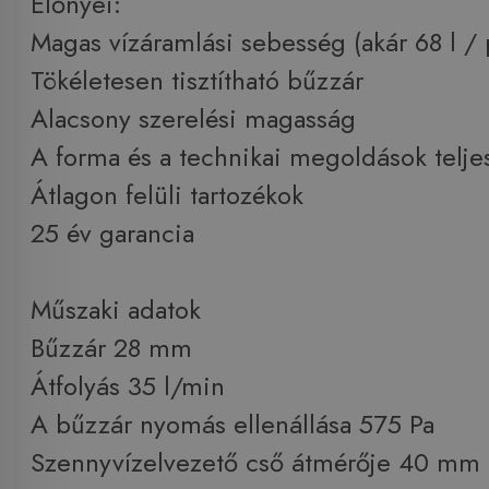
Előnyei:
Magas vízáramlási sebesség (akár 68 l / 
Tökéletesen tisztítható bűzzár
Alacsony szerelési magasság
A forma és a technikai megoldások teljes
Átlagon felüli tartozékok
25 év garancia
Műszaki adatok
Bűzzár 28 mm
Átfolyás 35 l/min
A bűzzár nyomás ellenállása 575 Pa
Szennyvízelvezető cső átmérője 40 mm