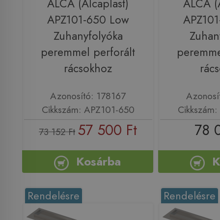
ALCA (Alcaplast)
ALCA (A
APZ101-650 Low
APZ101
Zuhanyfolyóka
Zuhan
peremmel perforált
peremmel
rácsokhoz
rác
Azonosító: 178167
Azonosí
Cikkszám: APZ101-650
Cikkszám:
57 500 Ft
78 
73 152 Ft
Kosárba
K
Rendelésre
Rendelésre