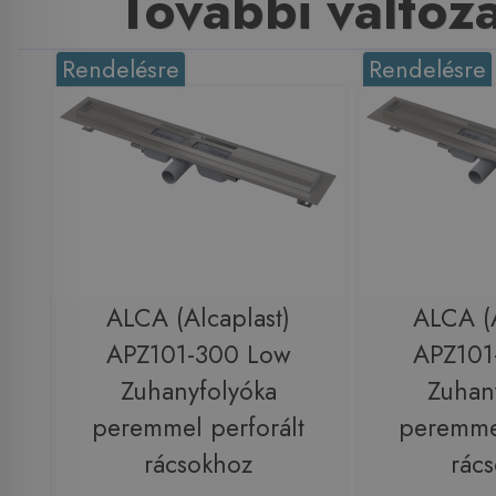
További változ
Rendelésre
Rendelésre
ALCA (Alcaplast)
ALCA (A
APZ101-300 Low
APZ101
Zuhanyfolyóka
Zuhan
peremmel perforált
peremmel
rácsokhoz
rác