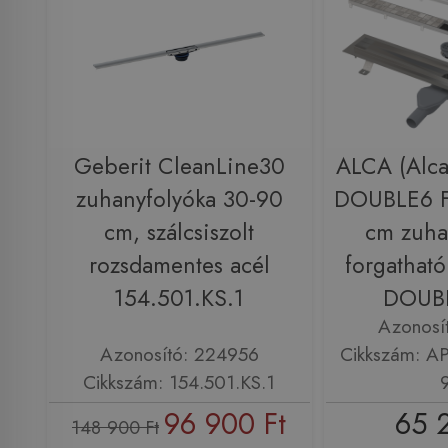
Geberit CleanLine30
ALCA (Alca
zuhanyfolyóka 30-90
DOUBLE6 F
cm, szálcsiszolt
cm zuha
rozsdamentes acél
forgatható
154.501.KS.1
DOUB
Azonosí
Azonosító: 224956
Cikkszám: A
Cikkszám: 154.501.KS.1
96 900 Ft
65 
148 900 Ft