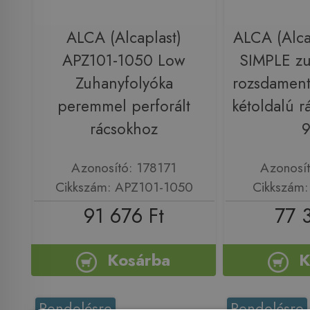
ALCA (Alcaplast)
ALCA (Alca
APZ101-1050 Low
SIMPLE zu
Zuhanyfolyóka
rozsdamen
peremmel perforált
kétoldalú r
rácsokhoz
Azonosító: 178171
Azonosí
Cikkszám: APZ101-1050
Cikkszám
91 676 Ft
77 
Kosárba
K
Rendelésre
Rendelésre