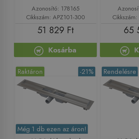
Azonosító: 178165
Azonosí
Cikkszám: APZ101-300
Cikkszám:
51 829 Ft
65 
Kosárba
K
Raktáron
-21%
Rendelésre
Még 1 db ezen az áron!