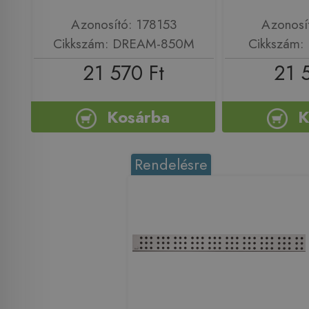
Azonosító: 178153
Azonosí
Cikkszám: DREAM-850M
Cikkszám
21 570 Ft
21 
Kosárba
K
Rendelésre