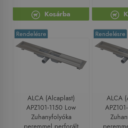
Kosárba
K
Rendelésre
Rendelésre
ALCA (Alcaplast)
ALCA (A
APZ101-1150 Low
APZ101
Zuhanyfolyóka
Zuhan
peremmel perforált
peremmel