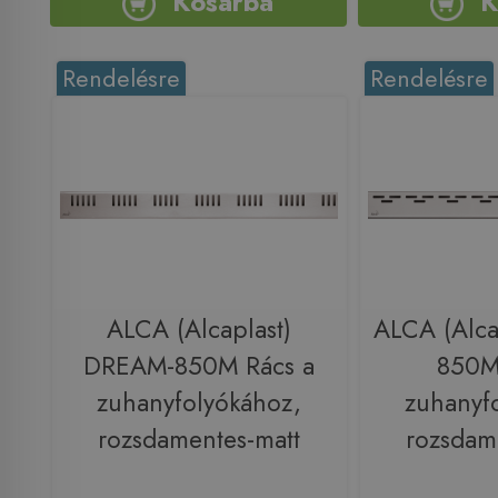
Kosárba
K
Rendelésre
Rendelésre
ALCA (Alcaplast)
ALCA (Alca
DREAM-850M Rács a
850M
zuhanyfolyókához,
zuhanyf
rozsdamentes-matt
rozsdam