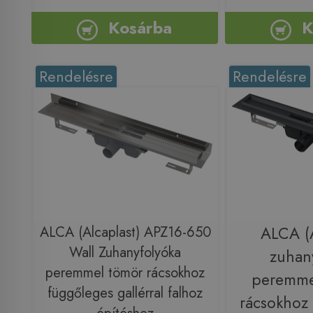
Kosárba
K
Rendelésre
Rendelésre
ALCA (Alcaplast) APZ16-650
ALCA (A
Wall Zuhanyfolyóka
zuhan
peremmel tömör rácsokhoz
peremmel
függőleges gallérral falhoz
rácsokhoz 