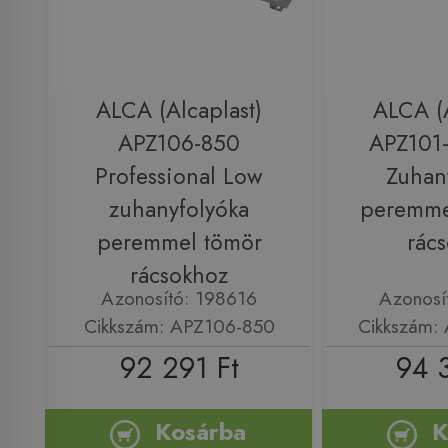
ALCA (Alcaplast)
ALCA (A
APZ106-850
APZ101
Professional Low
Zuhan
zuhanyfolyóka
peremmel
peremmel tömör
rác
rácsokhoz
Azonosító: 198616
Azonosí
Cikkszám: APZ106-850
Cikkszám:
92 291 Ft
94 
Kosárba
K