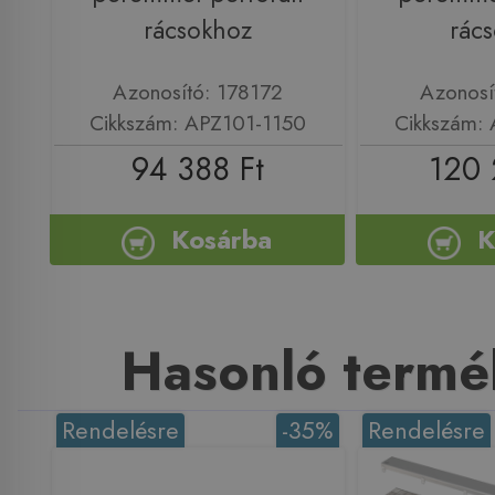
rácsokhoz
rác
Azonosító: 178172
Azonosí
Cikkszám: APZ101-1150
Cikkszám:
94 388 Ft
120 
Kosárba
K
Hasonló termé
Rendelésre
-35%
Rendelésre