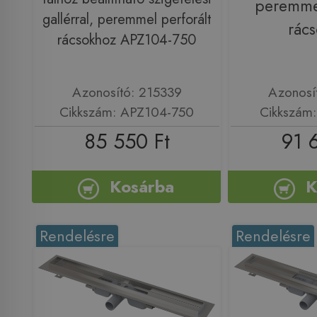
peremmel
gallérral, peremmel perforált
rác
rácsokhoz APZ104-750
Azonosító: 215339
Azonosí
Cikkszám: APZ104-750
Cikkszám
85 550 Ft
91 
Kosárba
K
Rendelésre
Rendelésre