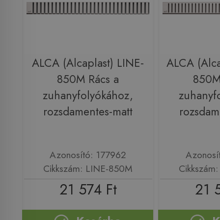
ALCA (Alcaplast) LINE-
ALCA (Alca
850M Rács a
850M
zuhanyfolyókához,
zuhanyf
rozsdamentes-matt
rozsdam
Azonosító: 177962
Azonosí
Cikkszám: LINE-850M
Cikkszám
21 574 Ft
21 