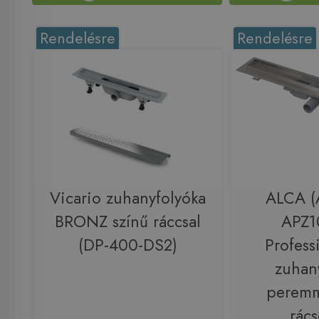
Rendelésre
Rendelésre
Vicario zuhanyfolyóka
ALCA (A
BRONZ színű ráccsal
APZ1
(DP-400-DS2)
Profess
zuhan
peremm
rác