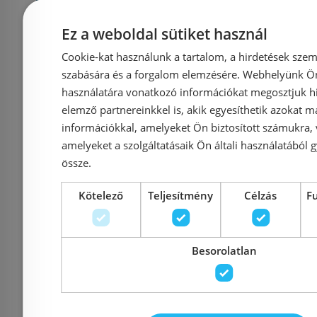
Ez a weboldal sütiket használ
Cookie-kat használunk a tartalom, a hirdetések szem
szabására és a forgalom elemzésére. Webhelyünk Ön 
használatára vonatkozó információkat megosztjuk hi
elemző partnereinkkel is, akik egyesíthetik azokat m
információkkal, amelyeket Ön biztosított számukra,
amelyeket a szolgáltatásaik Ön általi használatából g
Vicario zuhanyfolyóka
ALCA (Alca
össze.
KRÓM színű ráccsal (DP-
950 Zuh
Kötelező
Teljesítmény
Célzás
F
800-DS3)
peremmel
rác
Besorolatlan
Azonosító: 168960
Azonosí
Cikkszám: DP-800-DS3
Cikkszám