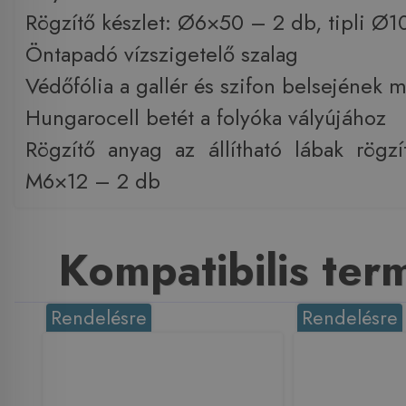
Rögzítő készlet: Ø6×50 – 2 db, tipli Ø1
Öntapadó vízszigetelő szalag
Védőfólia a gallér és szifon belsejének
Hungarocell betét a folyóka vályújához
Rögzítő anyag az állítható lábak rögzí
M6×12 – 2 db
Kompatibilis te
Rendelésre
Rendelésre