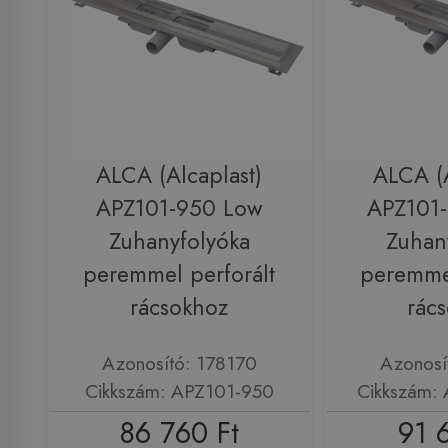
ALCA (Alcaplast)
ALCA (A
APZ101-950 Low
APZ101
Zuhanyfolyóka
Zuhan
peremmel perforált
peremmel
rácsokhoz
rác
Azonosító: 178170
Azonosí
Cikkszám: APZ101-950
Cikkszám:
86 760 Ft
91 