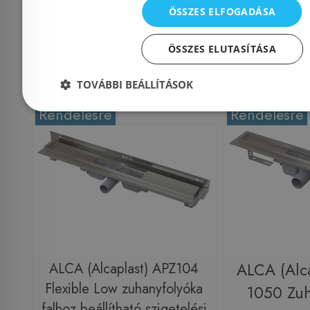
ÖSSZES ELFOGADÁSA
68 568 Ft
86 
ÖSSZES ELUTASÍTÁSA
Kosárba
K
TOVÁBBI BEÁLLÍTÁSOK
Rendelésre
Rendelésre
ALCA (Alcaplast) APZ104
ALCA (Alca
Flexible Low zuhanyfolyóka
1050 Zuh
falhoz beállítható szigetelési