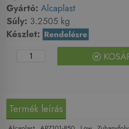
Gyártó:
Alcaplast
Súly:
3.2505 kg
Készlet:
Rendelésre
KOSÁ
Termék leírás
Alcaplast APZ101-850 Low Zuhanyfol