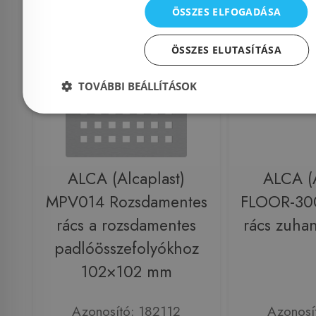
ÖSSZES ELFOGADÁSA
Rendelésre
Rendelésre
ÖSSZES ELUTASÍTÁSA
TOVÁBBI BEÁLLÍTÁSOK
ALCA (Alcaplast)
ALCA (A
MPV014 Rozsdamentes
FLOOR-300
rács a rozsdamentes
rács zuha
padlóösszefolyókhoz
102×102 mm
Azonosító: 182112
Azonosí