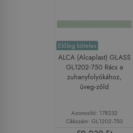
Előleg köteles
ALCA (Alcaplast) GLASS
GL1202-750 Rács a
zuhanyfolyókához,
üveg-zöld
Azonosító: 178232
Cikkszám: GL1202-750