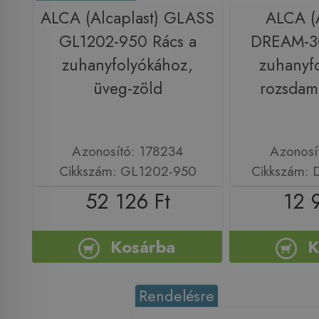
ALCA (Alcaplast) GLASS
ALCA (A
GL1202-950 Rács a
DREAM-3
zuhanyfolyókához,
zuhanyf
üveg-zöld
rozsdam
Azonosító: 178234
Azonosí
Cikkszám: GL1202-950
Cikkszám:
52 126 Ft
12 
Kosárba
K
Rendelésre