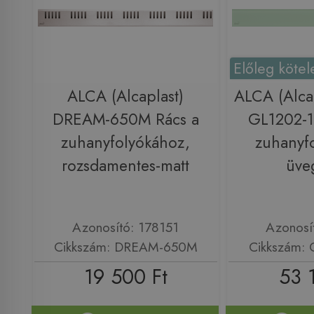
Előleg kötel
ALCA (Alcaplast)
ALCA (Alca
DREAM-650M Rács a
GL1202-1
zuhanyfolyókához,
zuhanyf
rozsdamentes-matt
üve
Azonosító: 178151
Azonosí
Cikkszám: DREAM-650M
Cikkszám:
19 500 Ft
53 