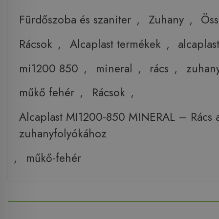
Fürdőszoba és szaniter
,
Zuhany
,
Öss
Rácsok
,
Alcaplast termékek
,
alcaplas
mi1200 850
,
mineral
,
rács
,
zuhan
műkő fehér
,
Rácsok
,
Alcaplast MI1200-850 MINERAL – Rács 
zuhanyfolyókához
,
műkő-fehér