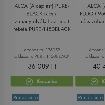
ALCA (Alcaplast) PURE-
ALCA (A
BLACK rács a
FLOOR-950
zuhanyfolyókához, matt
rács zuha
fekete PURE-1450BLACK
Azonosító: 173052
Azonosí
Cikkszám: PURE-1450BLACK
Cikkszám
36 089 Ft
40 
Kosárba
K
Rendelésre
Rendelésre