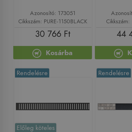
Azonosító: 173051
Azonosí
Cikkszám: PURE-1150BLACK
Cikkszám:
30 766 Ft
44 
Kosárba
K
Rendelésre
Rendelésre
Előleg köteles