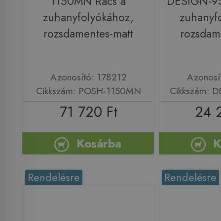
1150MN Rács a
DESIGN-9
zuhanyfolyókához,
zuhanyf
rozsdamentes-matt
rozsdam
Azonosító: 178212
Azonosí
Cikkszám: POSH-1150MN
Cikkszám: 
71 720 Ft
24 
Kosárba
K
Rendelésre
Rendelésre