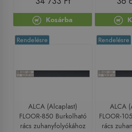
34 733 Ft
36 
Kosárba
K
Rendelésre
Rendelésre
ALCA (Alcaplast)
ALCA (A
FLOOR-850 Burkolható
FLOOR-105
rács zuhanyfolyókához
rács zuha