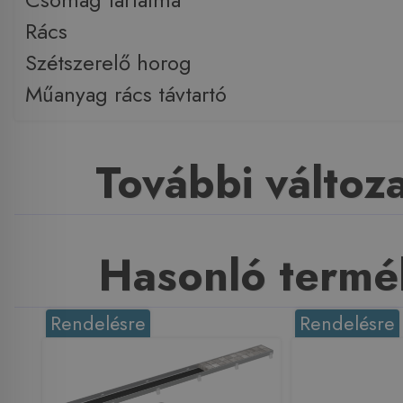
Rács
Szétszerelő horog
Műanyag rács távtartó
További változ
Hasonló termé
Rendelésre
Rendelésre