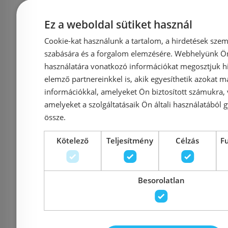
Ez a weboldal sütiket használ
ALCA (Alcaplast) TILE-
ALCA (A
Cookie-kat használunk a tartalom, a hirdetések szem
szabására és a forgalom elemzésére. Webhelyünk Ön 
750 Burkolható rács
MPV015 R
használatára vonatkozó információkat megosztjuk hi
zuhanyfolyókához
rács a r
elemző partnereinkkel is, akik egyesíthetik azokat m
padlóöss
információkkal, amelyeket Ön biztosított számukra,
amelyeket a szolgáltatásaik Ön általi használatából g
102×
össze.
Azonosító: 186453
Azonosí
Kötelező
Teljesítmény
Célzás
F
Cikkszám: TILE-750
Cikkszá
24 584 Ft
15 
Besorolatlan
Kosárba
K