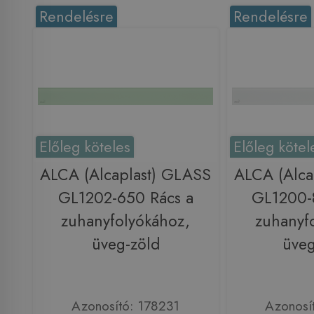
Rendelésre
Rendelésre
Előleg köteles
Előleg kötel
ALCA (Alcaplast) GLASS
ALCA (Alca
GL1202-650 Rács a
GL1200-
zuhanyfolyókához,
zuhanyf
üveg-zöld
üveg
Azonosító: 178231
Azonosí