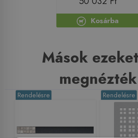
50 032 Ft
Kosárba
Mások ezeket
megnézték
Rendelésre
Rendelésre