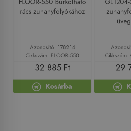
FLOOR-550 Burkolható
GL1204-
rács zuhanyfolyókához
zuhanyf
üveg
Azonosító: 178214
Azonosí
Cikkszám: FLOOR-550
Cikkszám:
32 885 Ft
29 
Kosárba
K