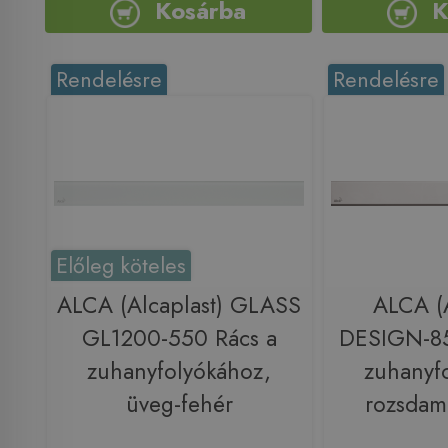
Kosárba
K
Rendelésre
Rendelésre
Előleg köteles
ALCA (Alcaplast) GLASS
ALCA (A
GL1200-550 Rács a
DESIGN-8
zuhanyfolyókához,
zuhanyf
üveg-fehér
rozsdam