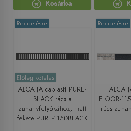
Kosárba
K
Rendelésre
Rendelésre
Előleg köteles
ALCA (Alcaplast) PURE-
ALCA (A
BLACK rács a
FLOOR-115
zuhanyfolyókához, matt
rács zuha
fekete PURE-1150BLACK