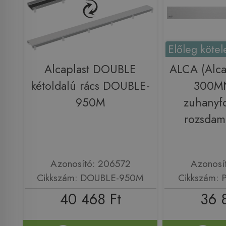
Előleg kötel
Alcaplast DOUBLE
ALCA (Alca
kétoldalú rács DOUBLE-
300MN
950M
zuhanyf
rozsdam
Azonosító: 206572
Azonosí
Cikkszám: DOUBLE-950M
Cikkszám:
40 468 Ft
36 