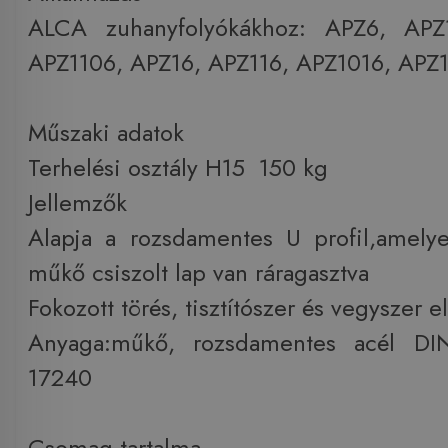
ALCA zuhanyfolyókákhoz: APZ6, APZ
APZ1106, APZ16, APZ116, APZ1016, APZ1
Műszaki adatok
Terhelési osztály H15 150 kg
Jellemzők
Alapja a rozsdamentes U profil,amely
műkő csiszolt lap van ráragasztva
Fokozott törés, tisztítószer és vegyszer el
Anyaga:műkő, rozsdamentes acél DI
17240
Csomag tartalma