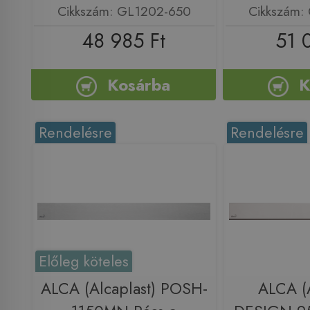
Cikkszám: GL1202-650
Cikkszám:
48 985 Ft
51 
Kosárba
K
Rendelésre
Rendelésre
Előleg köteles
ALCA (Alcaplast) POSH-
ALCA (A