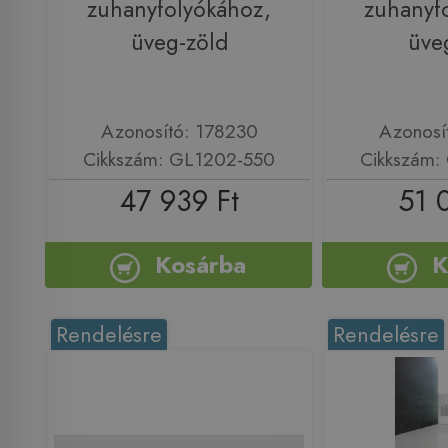
zuhanyfolyókához,
zuhanyf
üveg-zöld
üve
Azonosító: 178230
Azonosí
Cikkszám: GL1202-550
Cikkszám:
47 939 Ft
51 
Kosárba
K
Rendelésre
Rendelésre