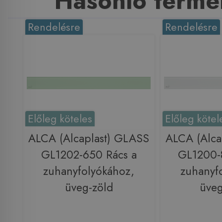
Hasonló termé
Rendelésre
Rendelésre
Előleg köteles
Előleg kötel
ALCA (Alcaplast) GLASS
ALCA (Alca
GL1202-650 Rács a
GL1200-
zuhanyfolyókához,
zuhanyf
üveg-zöld
üveg