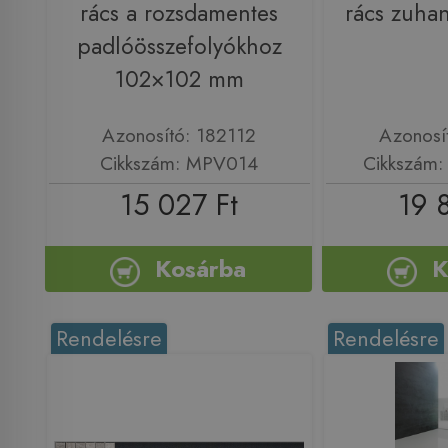
rács a rozsdamentes
rács zuha
padlóösszefolyókhoz
102×102 mm
Azonosító: 182112
Azonosí
Cikkszám: MPV014
Cikkszám
15 027 Ft
19 
Kosárba
K
Rendelésre
Rendelésre