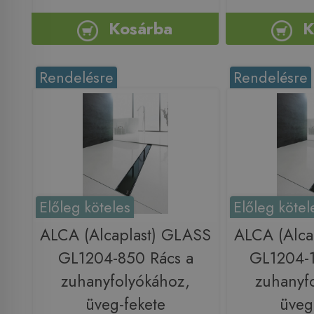
Kosárba
K
Rendelésre
Rendelésre
Előleg köteles
Előleg kötel
ALCA (Alcaplast) GLASS
ALCA (Alca
GL1204-850 Rács a
GL1204-1
zuhanyfolyókához,
zuhanyf
üveg-fekete
üveg