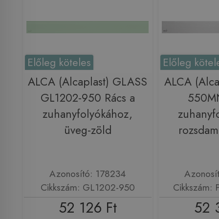
Előleg köteles
Előleg kötel
ALCA (Alcaplast) GLASS
ALCA (Alca
GL1202-950 Rács a
550MN
zuhanyfolyókához,
zuhanyf
üveg-zöld
rozsdam
Azonosító: 178234
Azonosí
Cikkszám: GL1202-950
Cikkszám:
52 126 Ft
52 