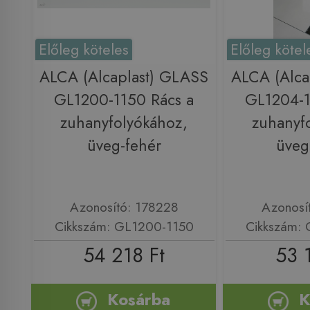
Előleg köteles
Előleg kötel
ALCA (Alcaplast) GLASS
ALCA (Alca
GL1200-1150 Rács a
GL1204-1
zuhanyfolyókához,
zuhanyf
üveg-fehér
üveg
Azonosító: 178228
Azonosí
Cikkszám: GL1200-1150
Cikkszám:
54 218 Ft
53 
Kosárba
K