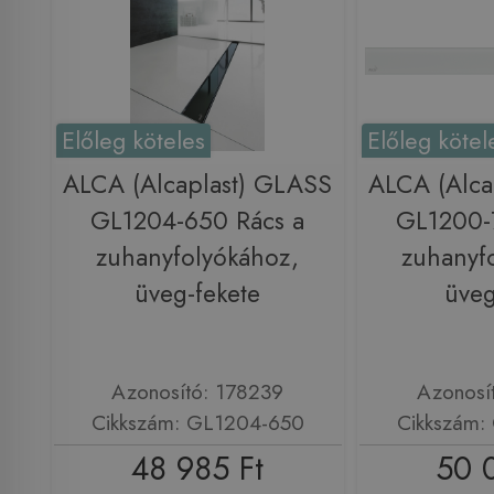
Előleg köteles
Előleg kötel
ALCA (Alcaplast) GLASS
ALCA (Alca
GL1204-650 Rács a
GL1200-
zuhanyfolyókához,
zuhanyf
üveg-fekete
üveg
Azonosító: 178239
Azonosí
Cikkszám: GL1204-650
Cikkszám:
48 985 Ft
50 