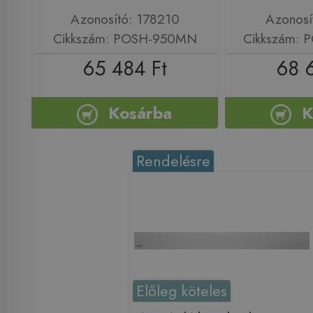
Azonosító: 178210
Azonosí
Cikkszám: POSH-950MN
Cikkszám:
65 484 Ft
68 
Kosárba
K
Rendelésre
Előleg köteles