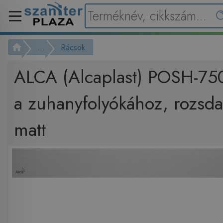
...
Rácsok
ALCA (Alcaplast) POSH-7
a zuhanyfolyókához, rozsd
matt