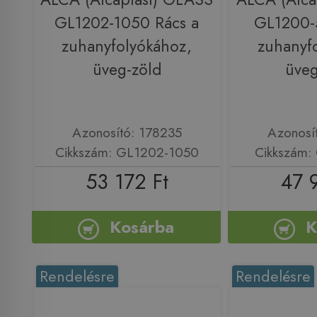
GL1202-1050 Rács a
GL1200-
zuhanyfolyókához,
zuhanyf
üveg-zöld
üveg
Azonosító: 178235
Azonosí
Cikkszám: GL1202-1050
Cikkszám:
53 172 Ft
47 
Kosárba
K
Rendelésre
Rendelésre