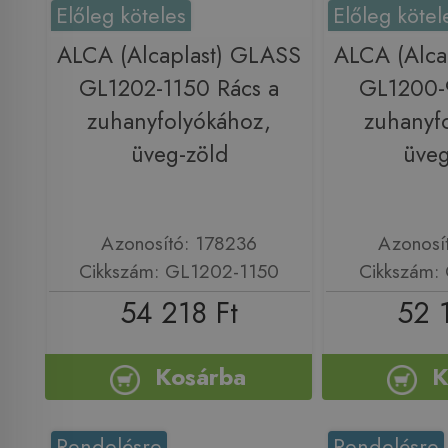
Előleg köteles
Előleg kötel
ALCA (Alcaplast) GLASS
ALCA (Alca
GL1202-1150 Rács a
GL1200-
zuhanyfolyókához,
zuhanyf
üveg-zöld
üveg
Azonosító: 178236
Azonosí
Cikkszám: GL1202-1150
Cikkszám:
54 218 Ft
52 
Kosárba
K
Rendelésre
Rendelésre