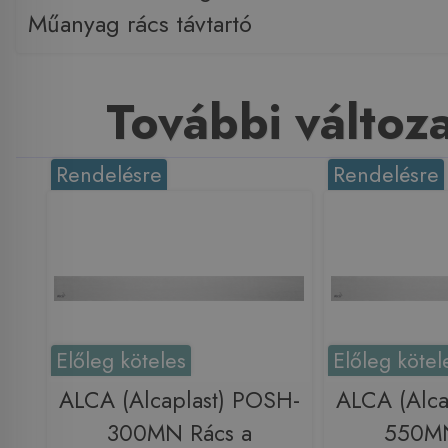
Műanyag rács távtartó
További változ
Rendelésre
Rendelésre
Előleg köteles
Előleg kötel
ALCA (Alcaplast) POSH-
ALCA (Alca
300MN Rács a
550MN