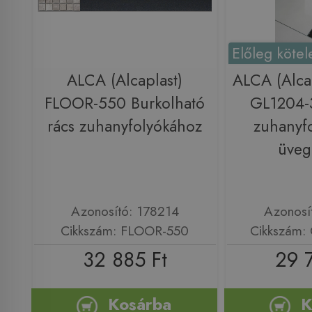
Előleg kötel
ALCA (Alcaplast)
ALCA (Alca
FLOOR-550 Burkolható
GL1204-
rács zuhanyfolyókához
zuhanyf
üveg
Azonosító: 178214
Azonosí
Cikkszám: FLOOR-550
Cikkszám:
32 885 Ft
29 
Kosárba
K