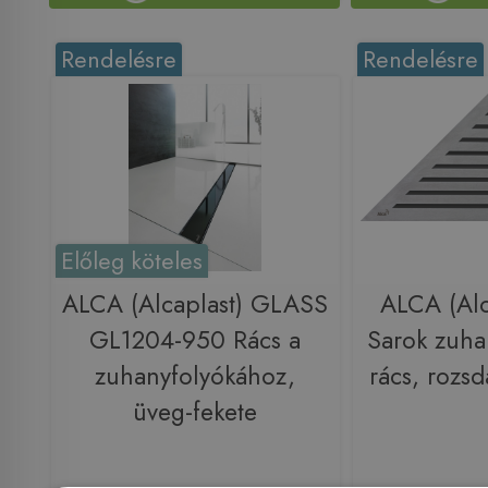
Rendelésre
Rendelésre
Előleg köteles
ALCA (Alcaplast) GLASS
ALCA (Alc
GL1204-950 Rács a
Sarok zuha
zuhanyfolyókához,
rács, rozs
üveg-fekete