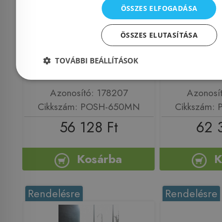
ÖSSZES ELFOGADÁSA
650MN Rács a
850MN
zuhanyfolyókához,
zuhanyf
ÖSSZES ELUTASÍTÁSA
rozsdamentes-matt
rozsdam
TOVÁBBI BEÁLLÍTÁSOK
Azonosító: 178207
Azonosí
Cikkszám: POSH-650MN
Cikkszám:
56 128 Ft
62 
Kosárba
K
Rendelésre
Rendelésre