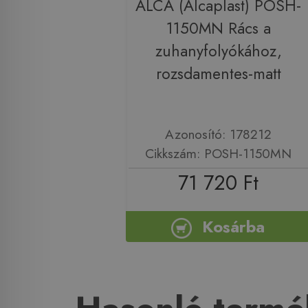
ALCA (Alcaplast) POSH-
1150MN Rács a
zuhanyfolyókához,
rozsdamentes-matt
Azonosító: 178212
Cikkszám: POSH-1150MN
71 720 Ft
Kosárba