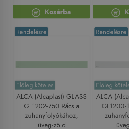
Kosárba
K
Rendelésre
Rendelésre
Előleg köteles
Előleg kötel
ALCA (Alcaplast) GLASS
ALCA (Alca
GL1202-750 Rács a
GL1200-1
zuhanyfolyókához,
zuhanyf
üveg-zöld
üveg