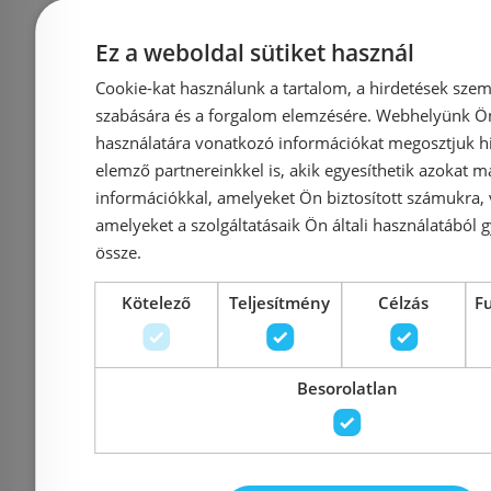
Azonosító: 178242
Azonosí
Cikkszám: GL1204-950
Cikksz
Ez a weboldal sütiket használ
52 126 Ft
60 
Cookie-kat használunk a tartalom, a hirdetések szem
szabására és a forgalom elemzésére. Webhelyünk Ön 
használatára vonatkozó információkat megosztjuk hi
Kosárba
K
elemző partnereinkkel is, akik egyesíthetik azokat m
információkkal, amelyeket Ön biztosított számukra,
amelyeket a szolgáltatásaik Ön általi használatából g
Rendelésre
Rendelésre
össze.
Kötelező
Teljesítmény
Célzás
F
Besorolatlan
Előleg köteles
Előleg kötel
ALCA (Alcaplast) POSH-
ALCA (Alca