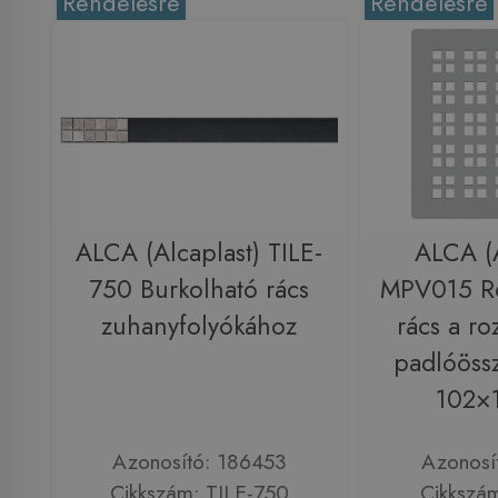
Rendelésre
Rendelésre
ALCA (Alcaplast) TILE-
ALCA (A
750 Burkolható rács
MPV015 R
zuhanyfolyókához
rács a r
padlóöss
102×
Azonosító: 186453
Azonosí
Cikkszám: TILE-750
Cikkszá