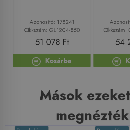
Azonosító: 178241
Azonosí
Cikkszám: GL1204-850
Cikkszám:
51 078 Ft
54 
Kosárba
K
Mások ezeket
megnézték