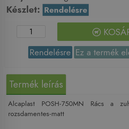
Készlet:
Rendelésre
KOSÁ
Rendelésre
Ez a termék el
Termék leírás
Alcaplast POSH-750MN Rács a zuha
rozsdamentes-matt