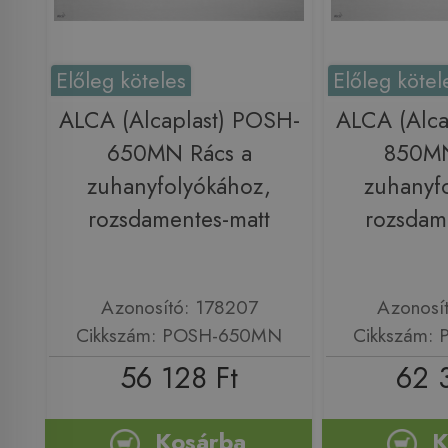
Előleg köteles
Előleg kötel
ALCA (Alcaplast) POSH-
ALCA (Alca
650MN Rács a
850MN
zuhanyfolyókához,
zuhanyf
rozsdamentes-matt
rozsdam
Azonosító: 178207
Azonosí
Cikkszám: POSH-650MN
Cikkszám:
56 128 Ft
62 
Kosárba
K