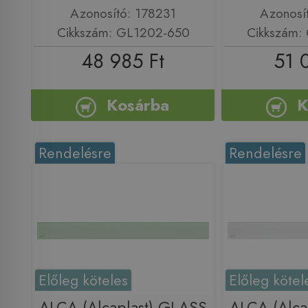
Azonosító: 178231
Azonosí
Cikkszám: GL1202-650
Cikkszám:
48 985 Ft
51 
Kosárba
K
Rendelésre
Rendelésre
Előleg köteles
Előleg kötel
ALCA (Alcaplast) GLASS
ALCA (Alca