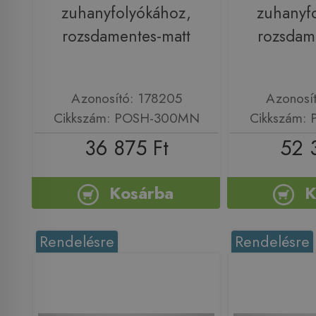
zuhanyfolyókához,
zuhanyf
rozsdamentes-matt
rozsdam
Azonosító: 178205
Azonosí
Cikkszám: POSH-300MN
Cikkszám:
36 875 Ft
52 
Kosárba
K
Rendelésre
Rendelésre