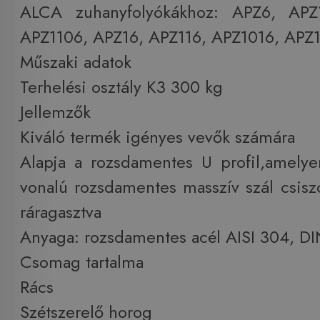
ALCA zuhanyfolyókákhoz: APZ6, APZ
APZ1106, APZ16, APZ116, APZ1016, APZ1
Műszaki adatok
Terhelési osztály K3 300 kg
Jellemzők
Kiváló termék igényes vevők számára
Alapja a rozsdamentes U profil,amelyen
vonalú rozsdamentes masszív szál csiszo
ráragasztva
Anyaga: rozsdamentes acél AISI 304, DI
Csomag tartalma
Rács
Szétszerelő horog