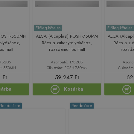
Előleg köteles
Előleg köteles
) POSH-550MN
ALCA (Alcaplast) POSH-750MN
ALCA (Alcap
olyókához,
Rács a zuhanyfolyókához,
Rács a zu
es-matt
rozsdamentes-matt
rozsda
178206
Azonosító: 178208
Azono
SH-550MN
Cikkszám: POSH-750MN
Cikkszá
 Ft
59 247 Ft
62
sárba
Kosárba
Rendelésre
Rendelésre