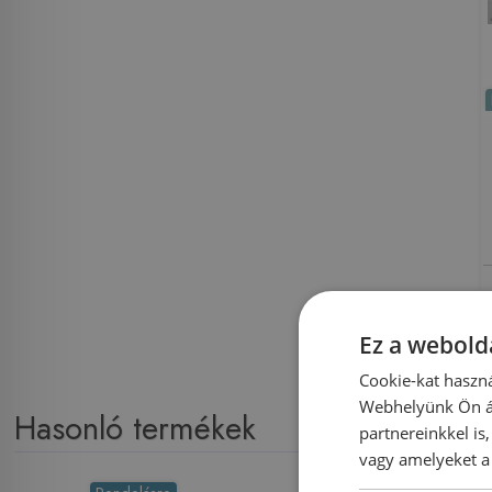
Ez a webolda
Cookie-kat haszná
Webhelyünk Ön ál
Hasonló termékek
partnereinkkel is
vagy amelyeket a 