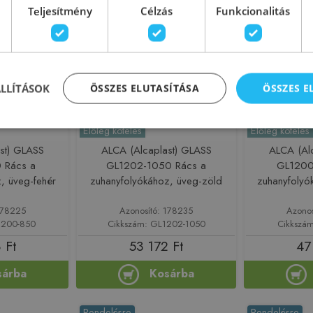
Rendelésre
Rendelésre
Teljesítmény
Célzás
Funkcionalitás
ÁLLÍTÁSOK
ÖSSZES ELUTASÍTÁSA
ÖSSZES 
Előleg köteles
Előleg köteles
st) GLASS
ALCA (Alcaplast) GLASS
ALCA (Al
 Rács a
GL1202-1050 Rács a
GL1200
, üveg-fehér
zuhanyfolyókához, üveg-zöld
zuhanyfolyó
178225
Azonosító: 178235
Azono
1200-850
Cikkszám: GL1202-1050
Cikkszá
 Ft
53 172 Ft
47
sárba
Kosárba
Rendelésre
Rendelésre