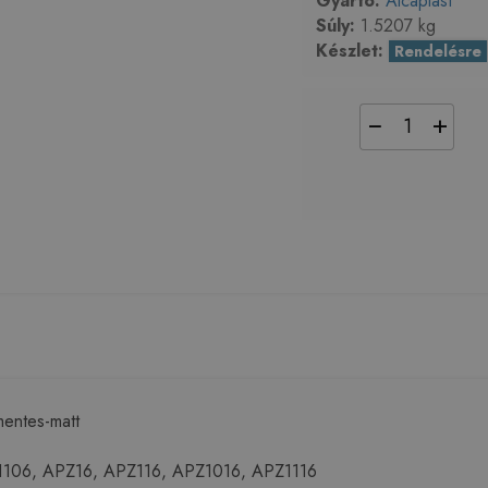
Gyártó:
Alcaplast
Súly:
1.5207 kg
Készlet:
Rendelésre
−
+
entes-matt
1106, APZ16, APZ116, APZ1016, APZ1116