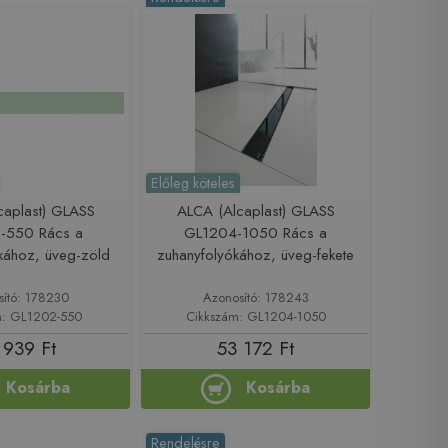
Előleg köteles
caplast) GLASS
ALCA (Alcaplast) GLASS
-550 Rács a
GL1204-1050 Rács a
kához, üveg-zöld
zuhanyfolyókához, üveg-fekete
sító: 178230
Azonosító: 178243
m: GL1202-550
Cikkszám: GL1204-1050
 939 Ft
53 172 Ft
Kosárba
Kosárba
Rendelésre