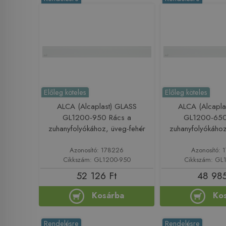
Előleg köteles
Előleg köteles
ALCA (Alcaplast) GLASS
ALCA (Alcapla
GL1200-950 Rács a
GL1200-650
zuhanyfolyókához, üveg-fehér
zuhanyfolyókához
Azonosító: 178226
Azonosító: 
Cikkszám: GL1200-950
Cikkszám: GL
52 126 Ft
48 985
Kosárba
Ko
Rendelésre
Rendelésre