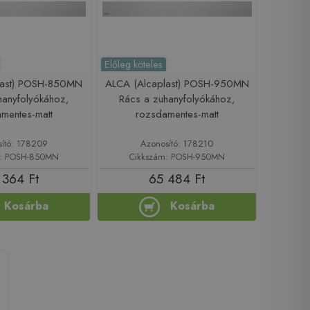
Előleg köteles
last) POSH-850MN
ALCA (Alcaplast) POSH-950MN
hanyfolyókához,
Rács a zuhanyfolyókához,
mentes-matt
rozsdamentes-matt
sító: 178209
Azonosító: 178210
m: POSH-850MN
Cikkszám: POSH-950MN
 364 Ft
65 484 Ft
Kosárba
Kosárba