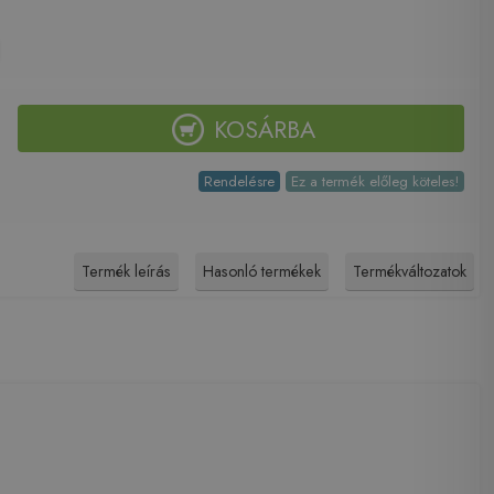
KOSÁRBA
Rendelésre
Ez a termék előleg köteles!
Termék leírás
Hasonló termékek
Termékváltozatok