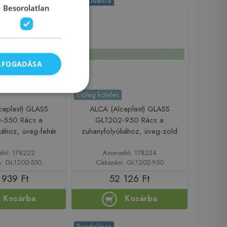
Rendelésre
Besorolatlan
ELFOGADÁSA
Előleg köteles
caplast) GLASS
ALCA (Alcaplast) GLASS
-550 Rács a
GL1202-950 Rács a
kához, üveg-fehér
zuhanyfolyókához, üveg-zöld
sító: 178222
Azonosító: 178234
m: GL1200-550
Cikkszám: GL1202-950
 939 Ft
52 126 Ft
Kosárba
Kosárba
Rendelésre