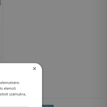
×
 elemzésére.
 és elemző
sított számukra,