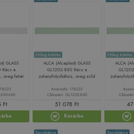
Előleg köteles
Előleg köteles
st) GLASS
ALCA (Alcaplast) GLASS
ALCA (Al
 Rács a
GL1202-850 Rács a
GL1202
, üveg-fehér
zuhanyfolyókához, üveg-zöld
zuhanyfolyó
178223
Azonosító: 178233
Azono
1200-650
Cikkszám: GL1202-850
Cikkszá
 Ft
51 078 Ft
47
sárba
Kosárba
Rendelésre
Rendelésre