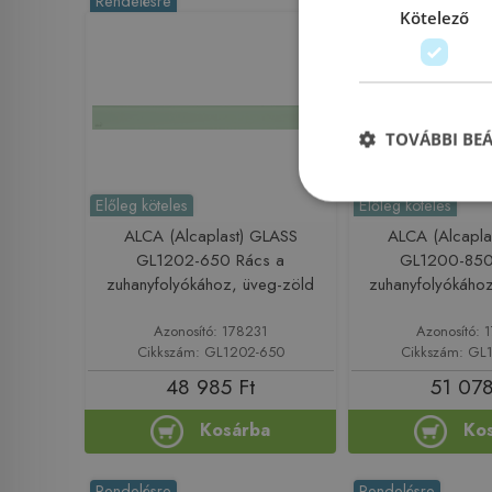
Rendelésre
Rendelésre
Kötelező
TOVÁBBI BE
Előleg köteles
Előleg köteles
ALCA (Alcaplast) GLASS
ALCA (Alcapla
GL1202-650 Rács a
GL1200-850
zuhanyfolyókához, üveg-zöld
zuhanyfolyókához
Azonosító: 178231
Azonosító: 
Cikkszám: GL1202-650
Cikkszám: GL
48 985 Ft
51 078
Kosárba
Ko
Rendelésre
Rendelésre