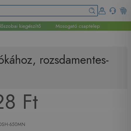
őszobai kiegészítő
Mosogató csaptelep
kához, rozsdamentes-
28 Ft
SH-650MN