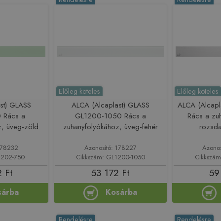
Előleg köteles
Előleg köteles
st) GLASS
ALCA (Alcaplast) GLASS
ALCA (Alcap
 Rács a
GL1200-1050 Rács a
Rács a zu
z, üveg-zöld
zuhanyfolyókához, üveg-fehér
rozsda
178232
Azonosító: 178227
Azono
1202-750
Cikkszám: GL1200-1050
Cikkszá
 Ft
53 172 Ft
59
sárba
Kosárba
Rendelésre
Rendelésre