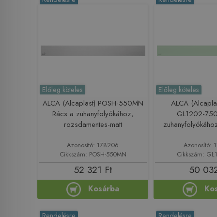
Előleg köteles
Előleg köteles
ALCA (Alcaplast) POSH-550MN
ALCA (Alcapla
Rács a zuhanyfolyókához,
GL1202-750
rozsdamentes-matt
zuhanyfolyókáho
Azonosító: 178206
Azonosító: 
Cikkszám: POSH-550MN
Cikkszám: GL
52 321 Ft
50 032
Kosárba
Ko
Rendelésre
Rendelésre