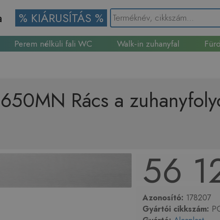
a
% KIÁRUSÍTÁS %
Perem nélküli fali WC
Walk-in zuhanyfal
Fürd
Gránit mosogató
-650MN Rács a zuhanyfolyó
56 1
Azonosító:
178207
Gyártói cikkszám:
PO