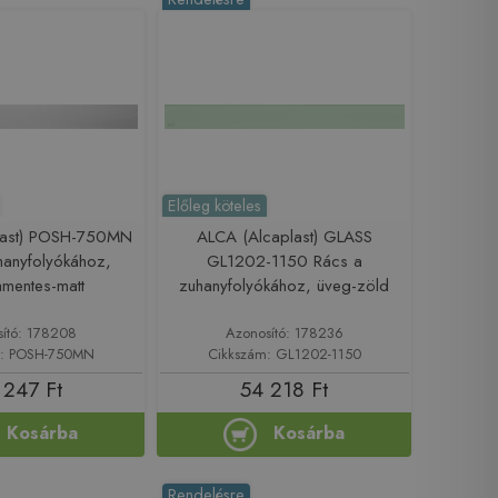
Előleg köteles
last) POSH-750MN
ALCA (Alcaplast) GLASS
hanyfolyókához,
GL1202-1150 Rács a
mentes-matt
zuhanyfolyókához, üveg-zöld
sító: 178208
Azonosító: 178236
m: POSH-750MN
Cikkszám: GL1202-1150
 247 Ft
54 218 Ft
Kosárba
Kosárba
Rendelésre