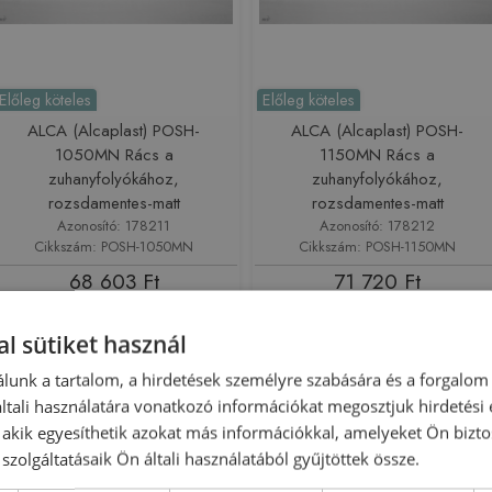
Előleg köteles
Előleg köteles
ALCA (Alcaplast) POSH-
ALCA (Alcaplast) POSH-
1050MN Rács a
1150MN Rács a
zuhanyfolyókához,
zuhanyfolyókához,
rozsdamentes-matt
rozsdamentes-matt
Azonosító: 178211
Azonosító: 178212
Cikkszám: POSH-1050MN
Cikkszám: POSH-1150MN
68 603 Ft
71 720 Ft
Kosárba
Kosárba
l sütiket használ
lunk a tartalom, a hirdetések személyre szabására és a forgalom
tali használatára vonatkozó információkat megosztjuk hirdetési
, akik egyesíthetik azokat más információkkal, amelyeket Ön bizto
szolgáltatásaik Ön általi használatából gyűjtöttek össze.