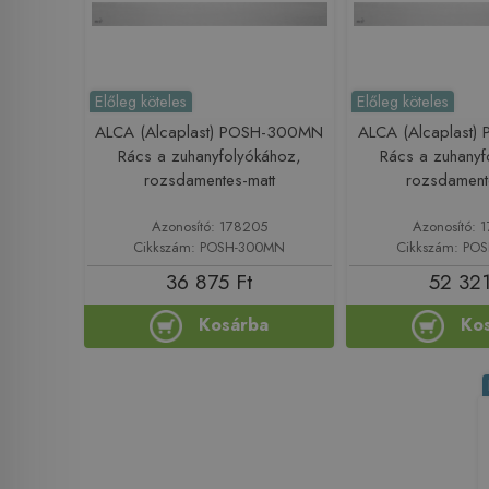
Előleg köteles
Előleg köteles
ALCA (Alcaplast) POSH-300MN
ALCA (Alcaplast
Rács a zuhanyfolyókához,
Rács a zuhanyf
rozsdamentes-matt
rozsdament
Azonosító: 178205
Azonosító: 
Cikkszám: POSH-300MN
Cikkszám: PO
36 875 Ft
52 321
Kosárba
Ko