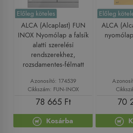
Előleg köteles
Előleg kötel
ALCA (Alcaplast) FUN
ALCA (Alc
INOX Nyomólap a falsík
nyomólap,
alatti szerelési
rendszerekhez,
rozsdamentes-félmatt
Azonosító: 174539
Azonosí
Cikkszám: FUN-INOX
Cikksz
78 665 Ft
70 
Kosárba
K