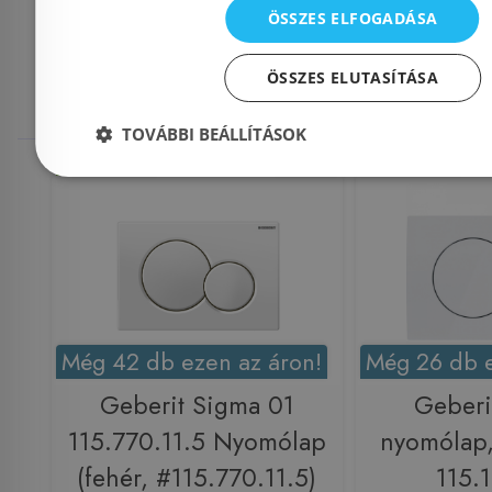
Mások ezeket
ÖSSZES ELFOGADÁSA
megnézték
ÖSSZES ELUTASÍTÁSA
TOVÁBBI BEÁLLÍTÁSOK
Raktáron
-35%
Raktáron
Még 42 db ezen az áron!
Még 26 db e
Geberit Sigma 01
Geberi
115.770.11.5 Nyomólap
nyomólap,
(fehér, #115.770.11.5)
115.1