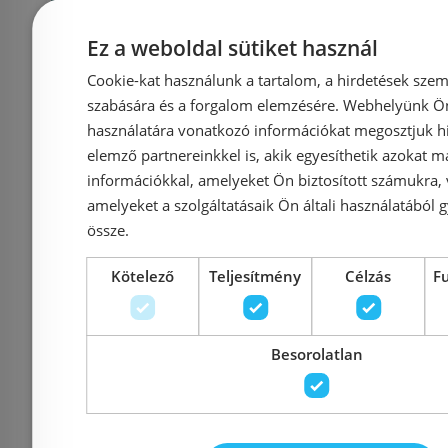
Grohe Skate
Geberi
Ez a weboldal sütiket használ
kétmennyis
Cosmopolitan nyomólap
Cookie-kat használunk a tartalom, a hirdetések szem
működtető 
üveg felülettel, hold
szabására és a forgalom elemzésére. Webhelyünk Ön 
fehér/fehé
fehér 38845LS0
használatára vonatkozó információkat megosztjuk hi
easy-to cle
elemző partnereinkkel is, akik egyesíthetik azokat m
115.0
információkkal, amelyeket Ön biztosított számukra,
amelyeket a szolgáltatásaik Ön általi használatából g
Azonosító: 144136
Azonosí
össze.
Cikkszám: 38845LS0
Cikkszám: 
86 476 Ft
Kötelező
Teljesítmény
Célzás
F
90 094 Ft
Kosárba
K
Besorolatlan