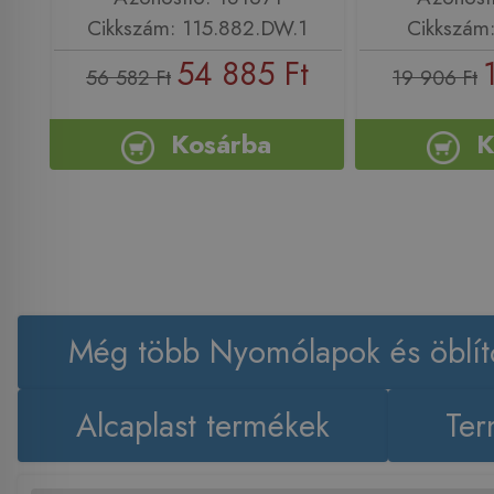
Cikkszám: 115.882.DW.1
Cikkszám
54 885 Ft
56 582 Ft
19 906 Ft
Kosárba
K
Még több Nyomólapok és öblít
Alcaplast termékek
Ter