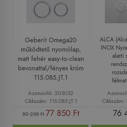
Geberit Omega20
ALCA (Alca
INOX Nyomó
működtető nyomólap,
alatti
matt fehér easy-to-clean
rendsz
bevonattal/fényes króm
rozsd
115.085.JT.1
félmat
Azonosító: 203032
Azonosí
Cikkszám: 115.085.JT.1
Cikkszám:
77 850 Ft
76 
80 258 Ft