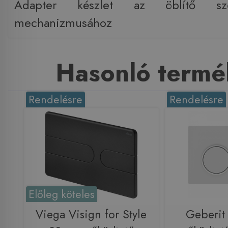
Adapter készlet az öblítő sze
mechanizmusához
Hasonló termé
Rendelésre
Rendelésre
Előleg köteles
Viega Visign for Style
Geberi