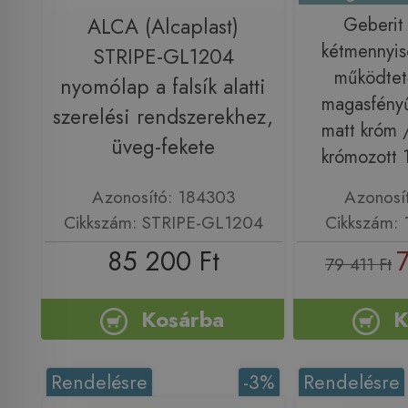
ALCA (Alcaplast)
Geberi
kétmennyis
STRIPE-GL1204
működtet
nyomólap a falsík alatti
magasfényű
szerelési rendszerekhez,
matt króm 
üveg-fekete
krómozott 
Azonosító: 184303
Azonosí
Cikkszám: STRIPE-GL1204
Cikkszám: 
85 200 Ft
79 411 Ft
Kosárba
K
Rendelésre
-3%
Rendelésre