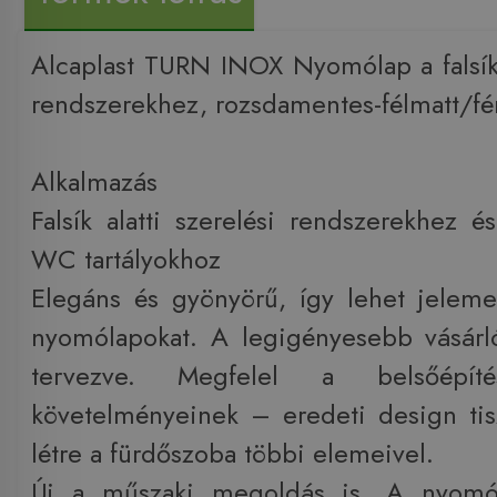
Alcaplast TURN INOX Nyomólap a falsík a
rendszerekhez, rozsdamentes-félmatt/fé
Alkalmazás
Falsík alatti szerelési rendszerekhez é
WC tartályokhoz
Elegáns és gyönyörű, így lehet jelem
nyomólapokat. A legigényesebb vásárl
tervezve. Megfelel a belsőépít
követelményeinek – eredeti design tis
létre a fürdőszoba többi elemeivel.
Új a műszaki megoldás is. A nyomól