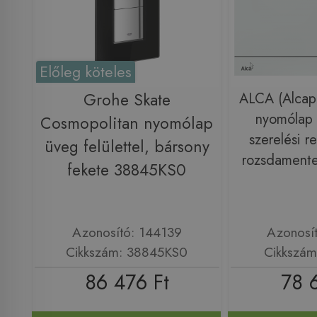
Előleg köteles
Grohe Skate
ALCA (Alcapl
nyomólap a
Cosmopolitan nyomólap
szerelési r
üveg felülettel, bársony
rozsdamente
fekete 38845KS0
Azonosító: 144139
Azonosí
Cikkszám: 38845KS0
Cikkszám
86 476 Ft
78 