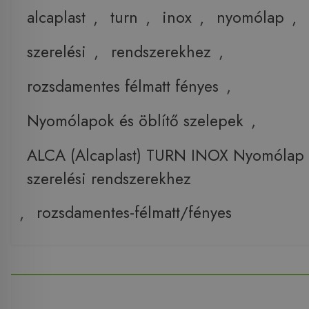
alcaplast
,
turn
,
inox
,
nyomólap
,
szerelési
,
rendszerekhez
,
rozsdamentes félmatt fényes
,
Nyomólapok és öblítő szelepek
,
ALCA (Alcaplast) TURN INOX Nyomólap a f
szerelési rendszerekhez
,
rozsdamentes-félmatt/fényes