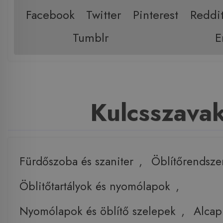
Facebook
Twitter
Pinterest
Reddi
Tumblr
E
Kulcsszava
Fürdőszoba és szaniter
,
Öblítőrendsze
Öblitőtartályok és nyomólapok
,
Nyomólapok és öblítő szelepek
,
Alcap