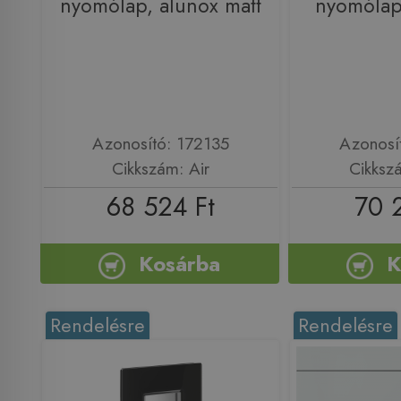
nyomólap, alunox matt
nyomólap,
Azonosító: 172135
Azonosí
Cikkszám: Air
Cikksz
68 524 Ft
70 
Kosárba
K
Rendelésre
Rendelésre