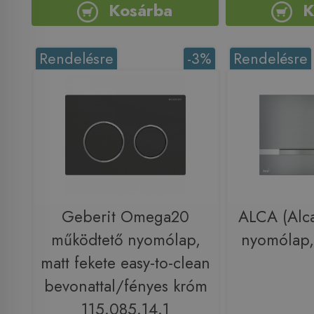
Kosárba
K
Rendelésre
-3%
Rendelésre
Geberit Omega20
ALCA (Alca
működtető nyomólap,
nyomólap,
matt fekete easy-to-clean
bevonattal/fényes króm
115.085.14.1