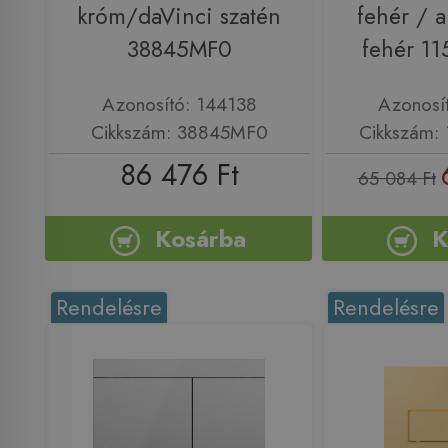
króm/daVinci szatén
fehér / a
38845MF0
fehér 11
Azonosító: 144138
Azonosí
Cikkszám: 38845MF0
Cikkszám: 
86 476 Ft
65 084 Ft
Kosárba
K
Rendelésre
Rendelésre