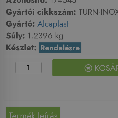
Azonosító:
174543
Gyártói cikkszám:
TURN-INO
Gyártó:
Alcaplast
Súly:
1.2396 kg
Készlet:
Rendelésre
KOSÁ
Termék leírás