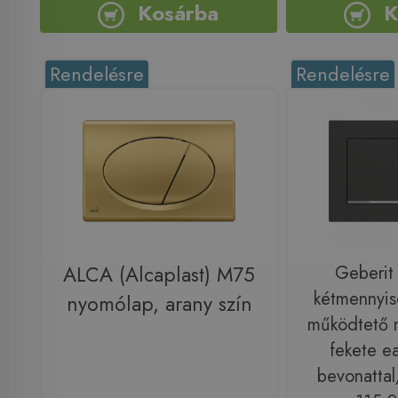
Kosárba
K
Rendelésre
Rendelésre
ALCA (Alcaplast) M75
Geberi
kétmennyis
nyomólap, arany szín
működtető 
fekete ea
bevonattal