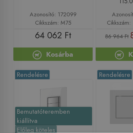
115.0
Azonosító: 172099
Azonosí
Cikkszám: M75
Cikkszám: 
64 062 Ft
86 964 Ft
Kosárba
K
Rendelésre
Rendelésre
Bemutatóteremben
kiállítva
Előleg köteles