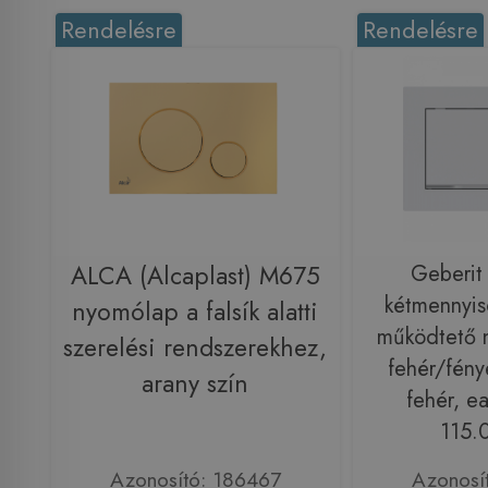
Rendelésre
Rendelésre
ALCA (Alcaplast) M675
Geberi
kétmennyis
nyomólap a falsík alatti
működtető 
szerelési rendszerekhez,
fehér/fény
arany szín
fehér, ea
115.0
Azonosító: 186467
Azonosí