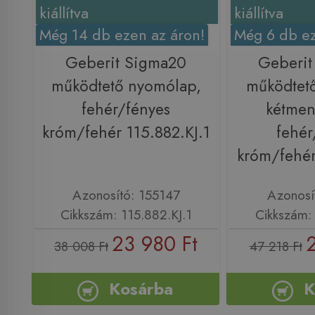
kiállítva
kiállítva
Még 14 db ezen az áron!
Még 6 db ez
Geberit Sigma20
Geberit
működtető nyomólap,
működtet
fehér/fényes
kétmen
króm/fehér 115.882.KJ.1
fehér
króm/fehér
Azonosító: 155147
Azonosí
Cikkszám: 115.882.KJ.1
Cikkszám: 
23 980 Ft
38 008 Ft
47 218 Ft
Kosárba
K