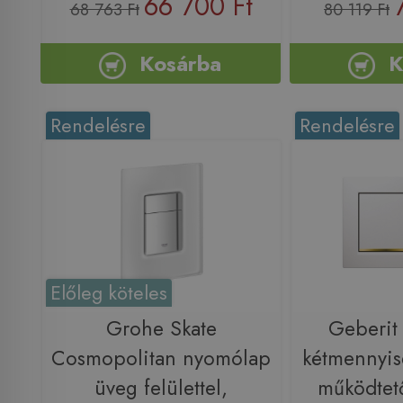
66 700 Ft
68 763 Ft
80 119 Ft
Kosárba
K
Rendelésre
Rendelésre
Előleg köteles
Grohe Skate
Geberi
Cosmopolitan nyomólap
kétmennyis
üveg felülettel,
működtet