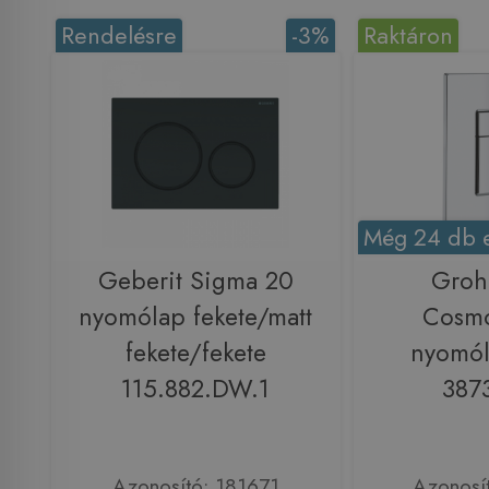
Rendelésre
-3%
Raktáron
Még 24 db e
Geberit Sigma 20
Groh
nyomólap fekete/matt
Cosmo
fekete/fekete
nyomól
115.882.DW.1
387
Azonosító: 181671
Azonosí