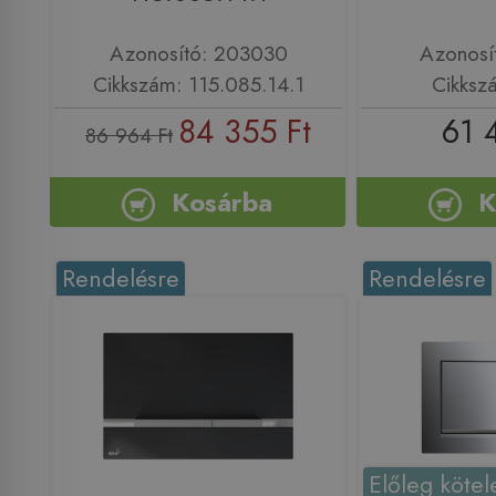
Azonosító: 203030
Azonosí
Cikkszám: 115.085.14.1
Cikkszá
84 355 Ft
61 
86 964 Ft
Kosárba
K
Rendelésre
Rendelésre
Előleg kötel