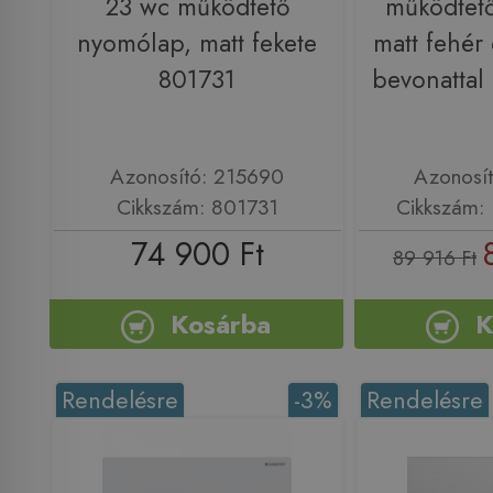
23 wc működtető
működtet
nyomólap, matt fekete
matt fehér 
801731
bevonattal
Azonosító: 215690
Azonosí
Cikkszám: 801731
Cikkszám: 
74 900 Ft
89 916 Ft
Kosárba
K
Rendelésre
-3%
Rendelésre