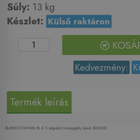
Súly:
13 kg
Készlet:
Külső raktáron
KOSÁ
Kedvezmény:
K
Termék leírás
BLANCO FAVUM XL 6 S silgránit mosogató, kávé 524238