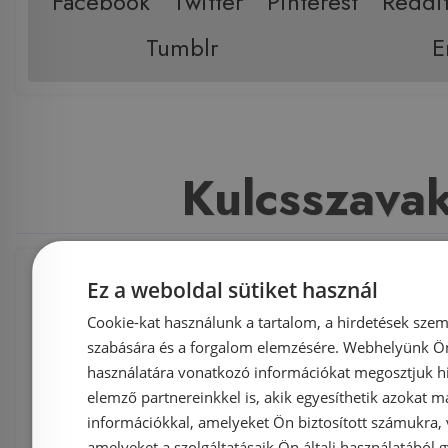
Facebook
Twitter
Pinterest
Reddi
Tumblr
E
Kulcsszava
Ez a weboldal sütiket használ
Konyha és háztartás
,
Mosogató, fali ki
Cookie-kat használunk a tartalom, a hirdetések szem
Mosogatók
,
Gránit mosogató
,
Blanc
szabására és a forgalom elemzésére. Webhelyünk Ön 
használatára vonatkozó információkat megosztjuk hi
BLANCO FAVUM XL 6 S silgránit mosog
elemző partnereinkkel is, akik egyesíthetik azokat m
információkkal, amelyeket Ön biztosított számukra,
kávé 524238
amelyeket a szolgáltatásaik Ön általi használatából g