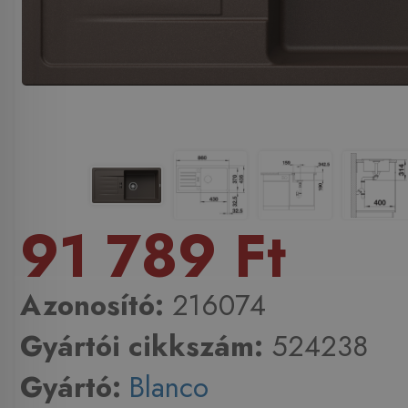
91 789 Ft
Azonosító:
216074
Gyártói cikkszám:
524238
Gyártó:
Blanco