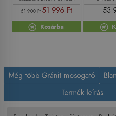
51 996 Ft
53 
61 900 Ft
Kosárba
K
Még több Gránit mosogató
Bla
Termék leírás