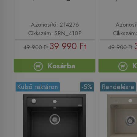
Azonosító: 214276
Azonosí
Cikkszám: SRN_410P
Cikkszám
39 990 Ft
49 900 Ft
49 900 Ft
Kosárba
K
Külső raktáron
-5%
Rendelésre