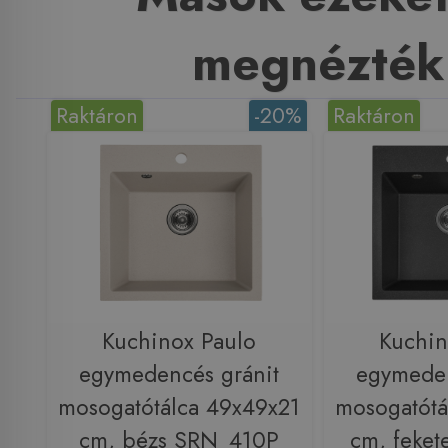
megnézték
Raktáron
-20%
Raktáron
Kuchinox Paulo
Kuchin
egymedencés gránit
egymeden
mosogatótálca 49x49x21
mosogatótá
cm, bézs SRN_410P
cm, feke