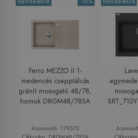
Rendelésre
-16%
Rendelésre
Ferro MEZZO II 1-
Lav
medencés csepptálcás
egymeden
gránit mosogató 48/78,
mosogat
homok DRGM48/78SA
SRT_710Y
Azonosító: 179573
Azonosí
Cikkszám: DRGM48/78SA
Cikkszám