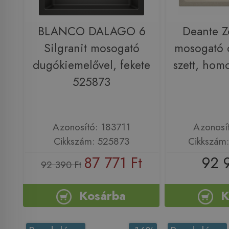
BLANCO DALAGO 6
Deante Z
Silgranit mosogató
mosogató 
dugókiemelővel, fekete
szett, ho
525873
Azonosító: 183711
Azonosí
Cikkszám: 525873
Cikkszám
87 771 Ft
92 
92 390 Ft
Kosárba
K