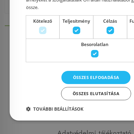
össze.
Kötelező
Teljesítmény
Célzás
F
Besorolatlan
Információk
Házhozszállítás (1900 Ft-tó
ÖSSZES ELFOGADÁSA
Fizetés
ÖSSZES ELUTASÍTÁSA
TOVÁBBI BEÁLLÍTÁSOK
Kapcsolat
Adatvédelmi tájékoztató