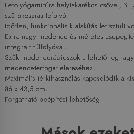
Lefolyógarnitúra helytakarékos csővel, 3 1
szűrőkosaras lefolyó
Időtlen, funkcionális kialakítás letisztult 
Extra nagy medence és méretes csepegtet
integrált túlfolyóval.
Szűk medencerádiuszok a lehető legnag
medencetérfogat eléréséhez.
Maximális térkihasználás kapcsolódik a ki
86 x 43,5 cm.
Forgatható beépítési lehetőség
Mások ezeket