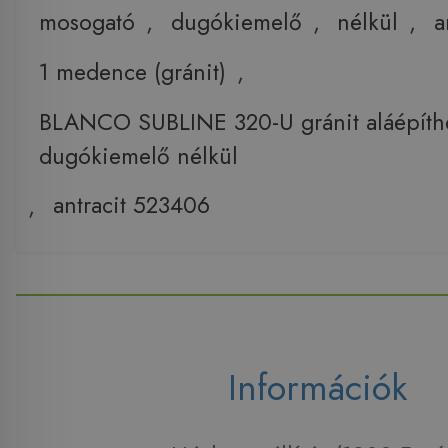
mosogató
,
dugókiemelő
,
nélkül
,
a
1 medence (gránit)
,
BLANCO SUBLINE 320-U gránit aláépíth
dugókiemelő nélkül
,
antracit 523406
Információk