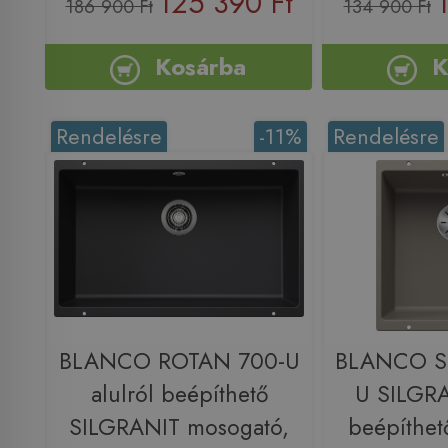
125 390 Ft
186 900 Ft
134 900 Ft
Kosárba
K
Rendelésre
-11%
Rendelésre
BLANCO ROTAN 700-U
BLANCO S
alulról beépíthető
U SILGRA
SILGRANIT mosogató,
beépíthet