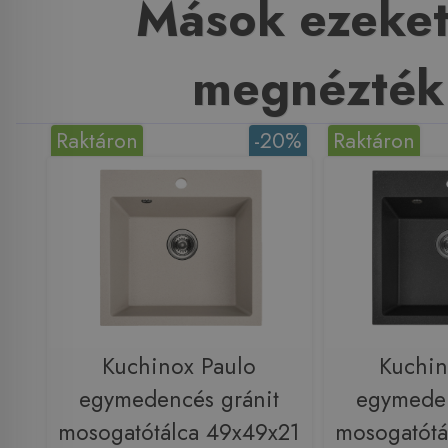
Mások ezeket
megnézték
Raktáron
-20%
Raktáron
Kuchinox Paulo
Kuchin
egymedencés gránit
egymeden
mosogatótálca 49x49x21
mosogatótá