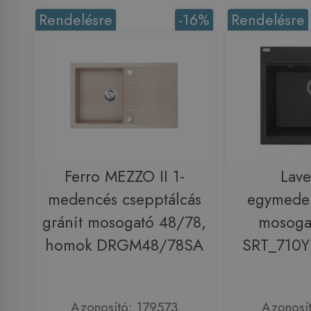
Rendelésre
-16%
Rendelésre
Ferro MEZZO II 1-
Lav
medencés csepptálcás
egymeden
gránit mosogató 48/78,
mosogat
homok DRGM48/78SA
SRT_710Y
Azonosító: 179573
Azonosí