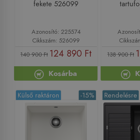
fekete 526099
tartuf
Azonosító: 225574
Azonosí
Cikkszám: 526099
Cikkszá
124 890 Ft
1
140 900 Ft
138 900 Ft
Kosárba
K
Külső raktáron
-15%
Rendelésre