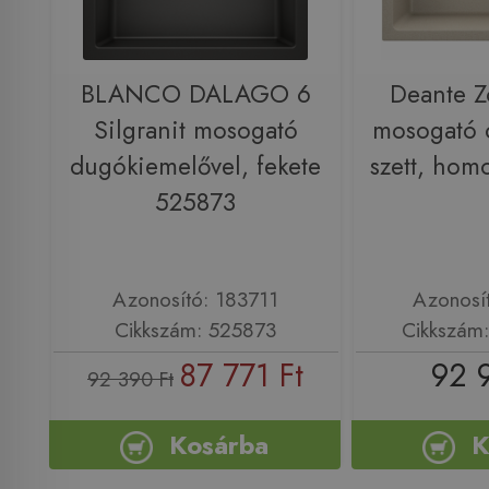
BLANCO DALAGO 6
Deante Z
Silgranit mosogató
mosogató 
dugókiemelővel, fekete
szett, ho
525873
Azonosító: 183711
Azonosí
Cikkszám: 525873
Cikkszám
87 771 Ft
92 
92 390 Ft
Kosárba
K