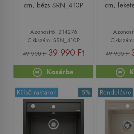
cm, bézs SRN_410P
cm, feke
Azonosító: 214276
Azonosí
Cikkszám: SRN_410P
Cikkszám
39 990 Ft
49 900 Ft
49 900 Ft
Kosárba
K
Külső raktáron
-5%
Rendelésre