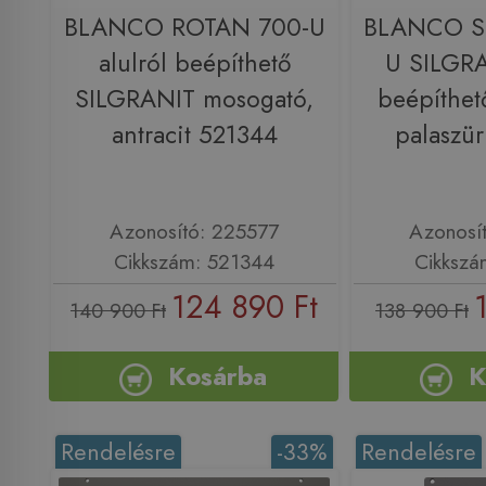
BLANCO ROTAN 700-U
BLANCO S
alulról beépíthető
U SILGRA
SILGRANIT mosogató,
beépíthet
antracit 521344
palaszü
Azonosító: 225577
Azonosí
Cikkszám: 521344
Cikkszá
124 890 Ft
140 900 Ft
138 900 Ft
Kosárba
K
Rendelésre
-33%
Rendelésre