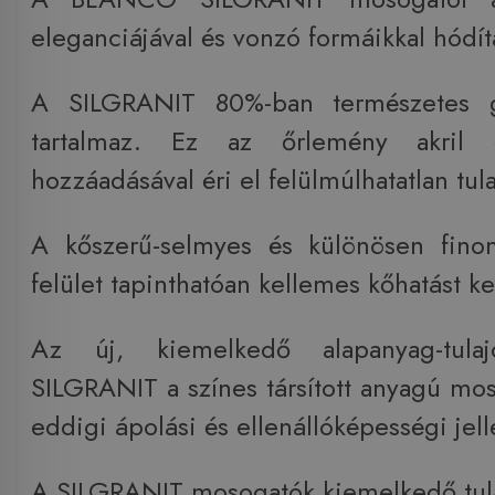
eleganciájával és vonzó formáikkal hódít
A SILGRANIT 80%-ban természetes gr
tartalmaz. Ez az őrlemény akril 
hozzáadásával éri el felülmúlhatatlan tul
A kőszerű-selmyes és különösen fino
felület tapinthatóan kellemes kőhatást kel
Az új, kiemelkedő alapanyag-tulaj
SILGRANIT a színes társított anyagú m
eddigi ápolási és ellenállóképességi jel
A SILGRANIT mosogatók kiemelkedő tul