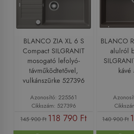
BLANCO ZIA XL 6 S
BLANCO R
Compact SILGRANIT
alulról 
mosogató lefolyó-
SILGRANI
távműködtetővel,
kávé
vulkánszürke 527396
Azonosító: 225561
Azonosí
Cikkszám: 527396
Cikkszá
118 790 Ft
145 900 Ft
140 900 Ft