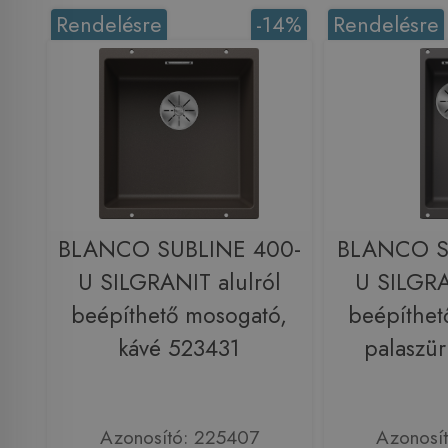
Rendelésre
-14%
Rendelésre
BLANCO SUBLINE 400-
BLANCO S
U SILGRANIT alulról
U SILGRA
beépíthető mosogató,
beépíthet
kávé 523431
palaszü
Azonosító: 225407
Azonosí