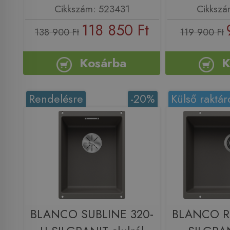
Cikkszám: 523431
Cikkszá
118 850 Ft
138 900 Ft
119 900 Ft
Kosárba
K
Rendelésre
-20%
Külső raktár
BLANCO SUBLINE 320-
BLANCO R