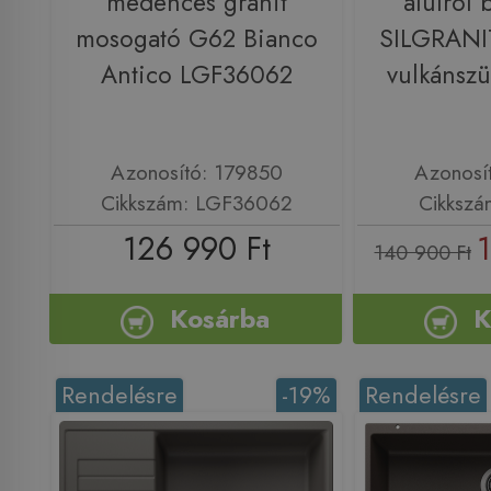
medencés gránit
alulról 
mosogató G62 Bianco
SILGRANI
Antico LGF36062
vulkánsz
Azonosító: 179850
Azonosí
Cikkszám: LGF36062
Cikkszá
126 990 Ft
140 900 Ft
Kosárba
K
Rendelésre
-19%
Rendelésre