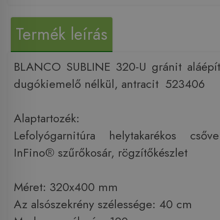
Termék leírás
BLANCO SUBLINE 320-U gránit aláépí
dugókiemelő nélkül, antracit 523406
Alaptartozék:
Lefolyógarnitúra helytakarékos csőv
InFino® szűrőkosár, rögzítőkészlet
Méret: 320x400 mm
Az alsószekrény szélessége: 40 cm