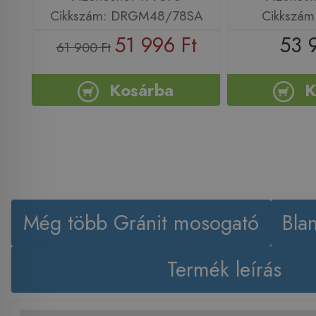
Cikkszám: DRGM48/78SA
Cikkszám
51 996 Ft
53 
61 900 Ft
Kosárba
K
Még több Gránit mosogató
Bla
Termék leírás