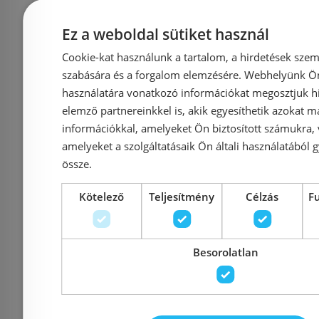
Azonosító: 225440
Azonosí
Ez a weboldal sütiket használ
Cikkszám: 527146
Cikkszá
Cookie-kat használunk a tartalom, a hirdetések szem
szabására és a forgalom elemzésére. Webhelyünk Ön 
105 690 Ft
123 900 Ft
119 900 Ft
használatára vonatkozó információkat megosztjuk hi
elemző partnereinkkel is, akik egyesíthetik azokat m
Kosárba
K
információkkal, amelyeket Ön biztosított számukra,
amelyeket a szolgáltatásaik Ön általi használatából g
össze.
Rendelésre
-19%
Rendelésre
Kötelező
Teljesítmény
Célzás
F
Besorolatlan