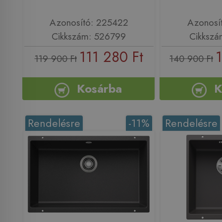
Azonosító: 225422
Azonosí
Cikkszám: 526799
Cikkszá
111 280 Ft
119 900 Ft
140 900 Ft
Kosárba
K
Rendelésre
-11%
Rendelésre