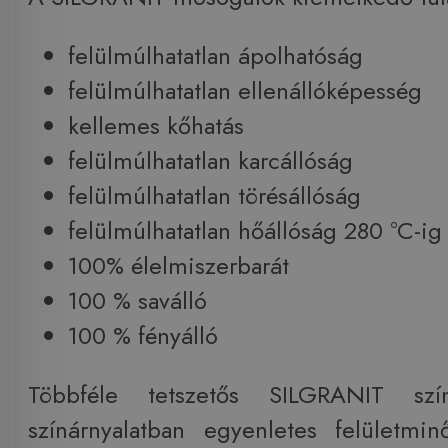
felülmúlhatatlan ápolhatóság
felülmúlhatatlan ellenállóképesség
kellemes kőhatás
felülmúlhatatlan karcállóság
felülmúlhatatlan törésállóság
felülmúlhatatlan hőállóság 280 °C-ig
100% élelmiszerbarát
100 % saválló
100 % fényálló
Többféle tetszetős SILGRANIT szí
színárnyalatban egyenletes felületmin