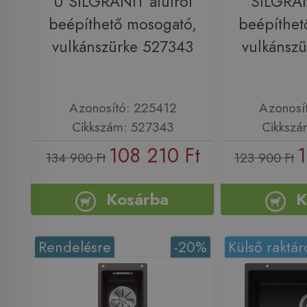
U SILGRANIT alulról
SILGRAN
beépíthető mosogató,
beépíthet
vulkánszürke 527343
vulkánsz
Azonosító: 225412
Azonosí
Cikkszám: 527343
Cikkszá
108 210 Ft
1
134 900 Ft
123 900 Ft
Kosárba
K
Rendelésre
-20%
Külső raktár