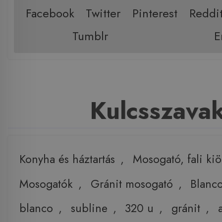
Facebook
Twitter
Pinterest
Reddi
Tumblr
E
Kulcsszava
Konyha és háztartás
,
Mosogató, fali ki
Mosogatók
,
Gránit mosogató
,
Blanc
blanco
,
subline
,
320 u
,
gránit
,