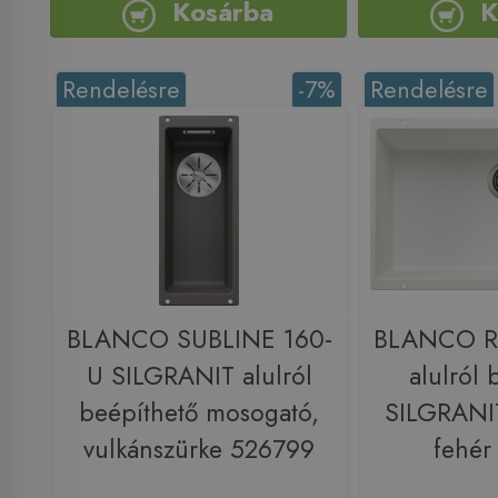
Kosárba
K
Rendelésre
-7%
Rendelésre
BLANCO SUBLINE 160-
BLANCO R
U SILGRANIT alulról
alulról 
beépíthető mosogató,
SILGRANI
vulkánszürke 526799
fehér