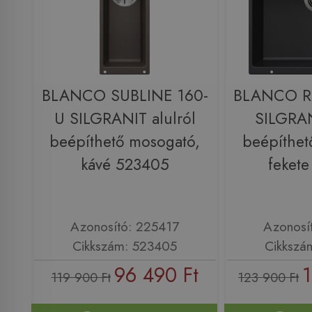
BLANCO SUBLINE 160-
BLANCO R
U SILGRANIT alulról
SILGRAN
beépíthető mosogató,
beépíthet
kávé 523405
feket
Azonosító: 225417
Azonosí
Cikkszám: 523405
Cikkszá
96 490 Ft
1
119 900 Ft
123 900 Ft