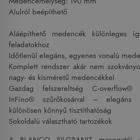
Medencemélység: 190 mm
Alulról beépíthető
Aláépíthető medencék különleges ig
feladatokhoz
Időtlenül elegáns, egyenes vonalú med
Komplett rendszer akár nem szokványo
nagy- és kisméretű medencékkel
Gazdag felszereltség C-overflow® t
InFino® szűrőkosárral – elegáns i
különösen könnyű tisztíthatóság
Sokoldalú választható tartozékok
A BLANCO SILGRANIT mosogatói a