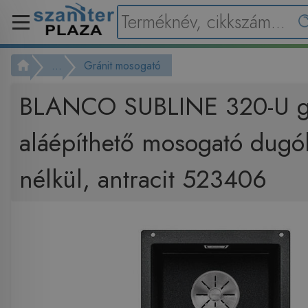
...
Gránit mosogató
BLANCO SUBLINE 320-U gr
aláépíthető mosogató dugó
nélkül, antracit 523406