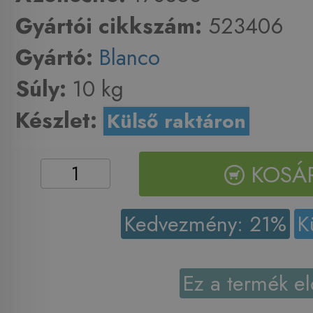
Gyártói cikkszám:
523406
Gyártó:
Blanco
Súly:
10 kg
Készlet:
Külső raktáron
KOSÁ
Kedvezmény: 21%
K
Ez a termék el