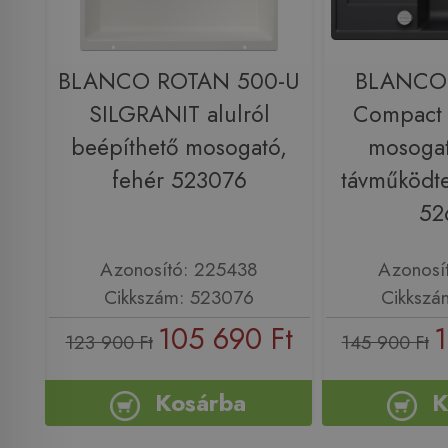
BLANCO ROTAN 500-U
BLANCO 
SILGRANIT alulról
Compact
beépíthető mosogató,
mosogat
fehér 523076
távműködte
52
Azonosító: 225438
Azonosí
Cikkszám: 523076
Cikkszá
105 690 Ft
1
123 900 Ft
145 900 Ft
Kosárba
K