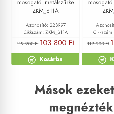
mosogató, metálszürke
mosogató, 
ZKM_S11A
ZKM
Azonosító: 223997
Azonosí
Cikkszám: ZKM_S11A
Cikkszám
103 800 Ft
1
119 900 Ft
119 900 Ft
Kosárba
K
Mások ezeket
megnézték