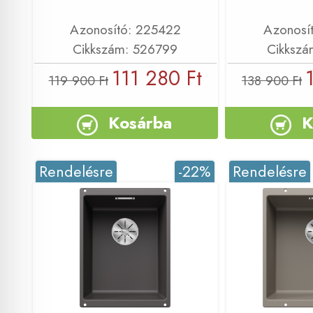
Azonosító: 225422
Azonosí
Cikkszám: 526799
Cikkszá
111 280 Ft
119 900 Ft
138 900 Ft
Kosárba
K
Rendelésre
-22%
Rendelésre