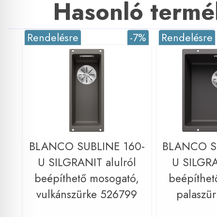
Hasonló termé
Rendelésre
-7%
Rendelésre
BLANCO SUBLINE 160-
BLANCO S
U SILGRANIT alulról
U SILGRA
beépíthető mosogató,
beépíthet
vulkánszürke 526799
palaszü