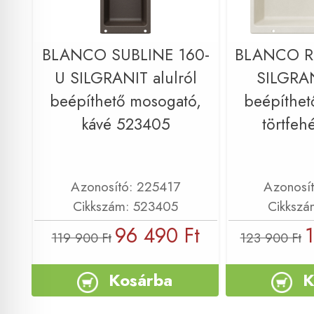
BLANCO SUBLINE 160-
BLANCO R
U SILGRANIT alulról
SILGRAN
beépíthető mosogató,
beépíthet
kávé 523405
törtfeh
Azonosító: 225417
Azonosí
Cikkszám: 523405
Cikkszá
96 490 Ft
1
119 900 Ft
123 900 Ft
Kosárba
K