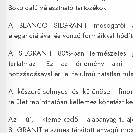
Sokoldalú választható tartozékok
A BLANCO SILGRANIT mosogatói a
eleganciájával és vonzó formáikkal hódít
A SILGRANIT 80%-ban természetes gr
tartalmaz. Ez az őrlemény akril 
hozzáadásával éri el felülmúlhatatlan tul
A kőszerű-selmyes és különösen fino
felület tapinthatóan kellemes kőhatást kel
Az új, kiemelkedő alapanyag-tulaj
SILGRANIT a színes társított anyagú m