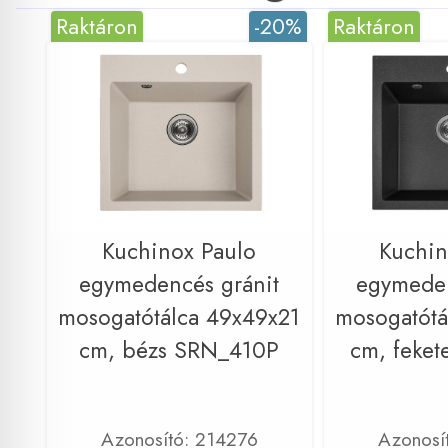
Raktáron
-20%
Raktáron
Kuchinox Paulo
Kuchin
egymedencés gránit
egymeden
mosogatótálca 49x49x21
mosogatótá
cm, bézs SRN_410P
cm, feke
Azonosító: 214276
Azonosí