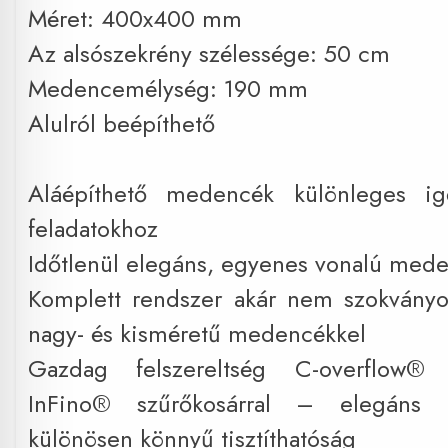
Méret: 400x400 mm
Az alsószekrény szélessége: 50 cm
Medencemélység: 190 mm
Alulról beépíthető
Aláépíthető medencék különleges ig
feladatokhoz
Időtlenül elegáns, egyenes vonalú med
Komplett rendszer akár nem szokványo
nagy- és kisméretű medencékkel
Gazdag felszereltség C-overflow® t
InFino® szűrőkosárral – elegáns i
különösen könnyű tisztíthatóság