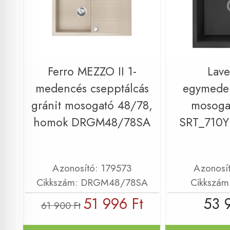
Ferro MEZZO II 1-
Lav
medencés csepptálcás
egymeden
gránit mosogató 48/78,
mosogat
homok DRGM48/78SA
SRT_710Y
Azonosító: 179573
Azonosí
Cikkszám: DRGM48/78SA
Cikkszám
51 996 Ft
53 
61 900 Ft