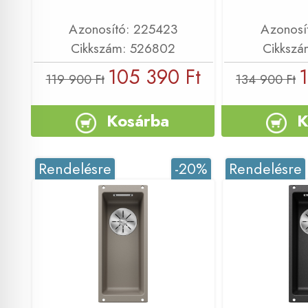
Azonosító: 225423
Azonosí
Cikkszám: 526802
Cikkszá
105 390 Ft
119 900 Ft
134 900 Ft
Kosárba
K
Rendelésre
-20%
Rendelésre