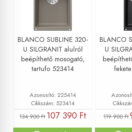
BLANCO SUBLINE 320-
BLANCO S
U SILGRANIT alulról
U SILGRA
beépíthető mosogató,
beépíthet
tartufo 523414
feket
Azonosító: 225414
Azonosí
Cikkszám: 523414
Cikkszá
107 390 Ft
134 900 Ft
119 900 Ft