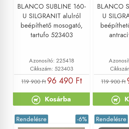
BLANCO SUBLINE 160-
BLANCO S
U SILGRANIT alulról
U SILGRA
beépíthető mosogató,
beépíthet
tartufo 523403
antrac
Azonosító: 225418
Azonosí
Cikkszám: 523403
Cikkszá
96 490 Ft
119 900 Ft
119 900 Ft
Kosárba
K
Rendelésre
-6%
Rendelésre