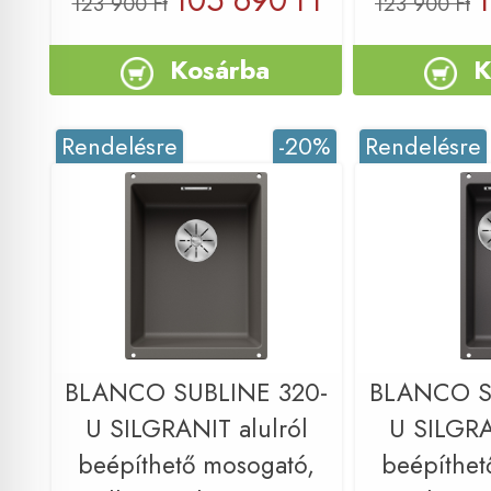
105 690 Ft
1
123 900 Ft
123 900 Ft
Kosárba
K
Rendelésre
-20%
Rendelésre
BLANCO SUBLINE 320-
BLANCO S
U SILGRANIT alulról
U SILGRA
beépíthető mosogató,
beépíthet