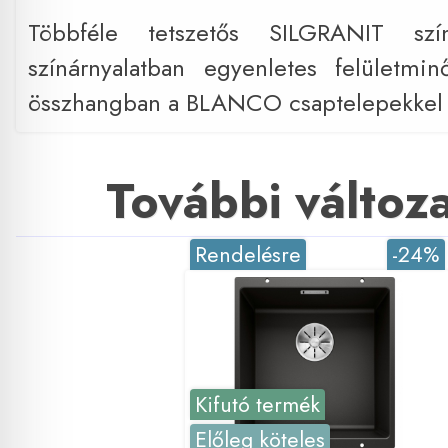
Többféle tetszetős SILGRANIT szí
színárnyalatban egyenletes felületmin
összhangban a BLANCO csaptelepekkel
További változ
Rendelésre
-24%
Kifutó termék
Előleg köteles