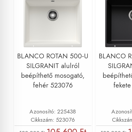
BLANCO ROTAN 500-U
BLANCO R
SILGRANIT alulról
SILGRAN
beépíthető mosogató,
beépíthet
fehér 523076
feket
Azonosító: 225438
Azonosí
Cikkszám: 523076
Cikkszá