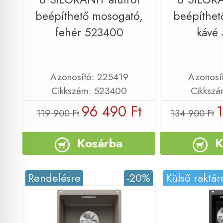
beépíthető mosogató,
beépíthet
fehér 523400
kávé
Azonosító: 225419
Azonosí
Cikkszám: 523400
Cikkszá
96 490 Ft
1
119 900 Ft
134 900 Ft
Kosárba
K
Rendelésre
-20%
Külső raktár