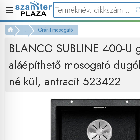
...
Gránit mosogató
BLANCO SUBLINE 400-U g
aláépíthető mosogató dugó
nélkül, antracit 523422