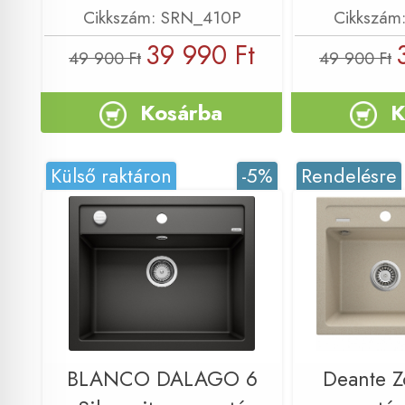
Cikkszám: SRN_410P
Cikkszám
39 990 Ft
49 900 Ft
49 900 Ft
Kosárba
K
Külső raktáron
-5%
Rendelésre
BLANCO DALAGO 6
Deante Z