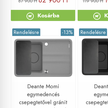
82 900 Ft
1
87 900 Ft
119 900 Ft
Kosárba
K
Rendelésre
-13%
Rendelésre
Deante Momi
Dean
egymedencés
egym
csepegtetővel gránit
csepegtet