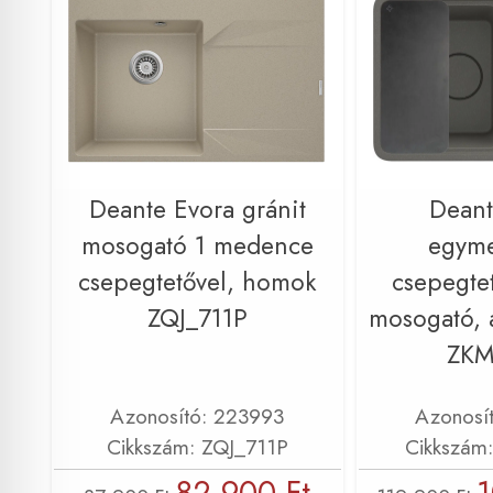
Deante Evora gránit
Dean
mosogató 1 medence
egym
csepegtetővel, homok
csepegtet
ZQJ_711P
mosogató, a
ZKM
Azonosító: 223993
Azonosí
Cikkszám: ZQJ_711P
Cikkszám