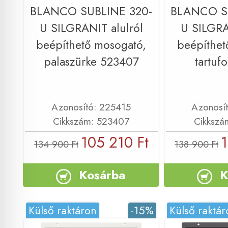
BLANCO SUBLINE 320-
BLANCO S
U SILGRANIT alulról
U SILGRA
beépíthető mosogató,
beépíthet
palaszürke 523407
tartuf
Azonosító: 225415
Azonosí
Cikkszám: 523407
Cikkszá
105 210 Ft
1
134 900 Ft
138 900 Ft
Kosárba
K
Külső raktáron
-15%
Külső raktár