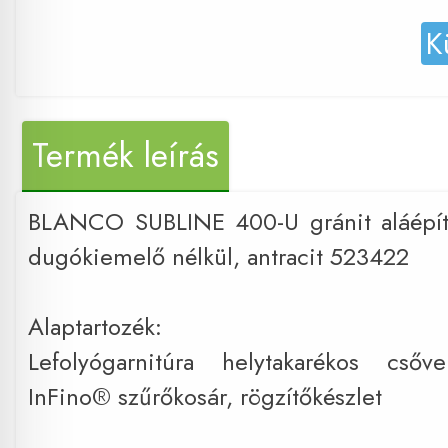
K
Termék leírás
BLANCO SUBLINE 400-U gránit aláépí
dugókiemelő nélkül, antracit 523422
Alaptartozék:
Lefolyógarnitúra helytakarékos csőv
InFino® szűrőkosár, rögzítőkészlet