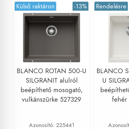
Külső raktáron
-13%
Rendelésre
BLANCO ROTAN 500-U
BLANCO S
SILGRANIT alulról
U SILGRA
beépíthető mosogató,
beépíthet
vulkánszürke 527329
fehér
Azonosító: 225441
Azonosí