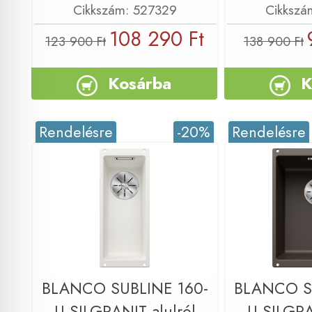
Cikkszám: 527329
Cikkszá
108 290 Ft
123 900 Ft
138 900 Ft
Kosárba
K
Rendelésre
-20%
Rendelésre
BLANCO SUBLINE 160-
BLANCO S
U SILGRANIT alulról
U SILGRA