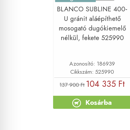
BLANCO SUBLINE 400-
U gránit aláépíthető
mosogató dugókiemelő
nélkül, fekete 525990
Azonosító: 186939
Cikkszám: 525990
104 335 Ft
137 900 Ft
Kosárba