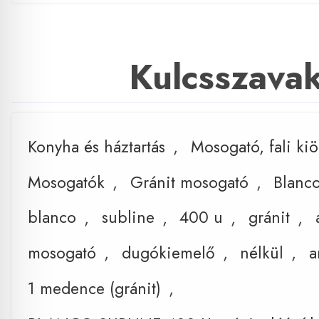
Kulcsszava
Konyha és háztartás
,
Mosogató, fali ki
Mosogatók
,
Gránit mosogató
,
Blanc
blanco
,
subline
,
400 u
,
gránit
,
mosogató
,
dugókiemelő
,
nélkül
,
a
1 medence (gránit)
,