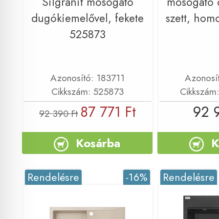
Silgranit mosogató
mosogató 
dugókiemelővel, fekete
szett, ho
525873
Azonosító: 183711
Azonosí
Cikkszám: 525873
Cikkszám
87 771 Ft
92 
92 390 Ft
Kosárba
K
Rendelésre
-16%
Rendelésre