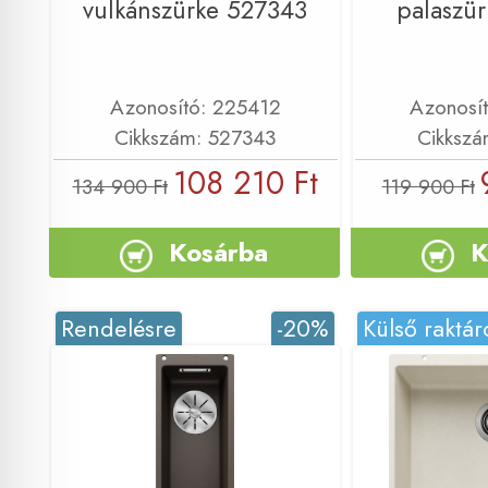
vulkánszürke 527343
palaszü
Azonosító: 225412
Azonosí
Cikkszám: 527343
Cikkszá
108 210 Ft
134 900 Ft
119 900 Ft
Kosárba
K
Rendelésre
-20%
Külső raktár