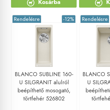
Kosárba
K
Rendelésre
-12%
Rendelésre
BLANCO SUBLINE 160-
BLANCO S
U SILGRANIT alulról
U SILGRA
beépíthető mosogató,
beépíthet
törtfehér 526802
törtfeh