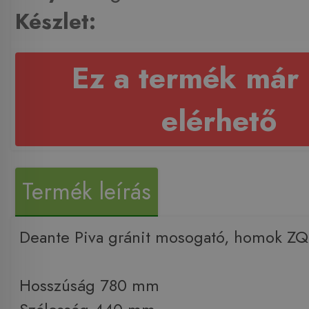
Készlet:
Ez a termék már
elérhető
Termék leírás
Deante Piva gránit mosogató, homok Z
Hosszúság 780 mm