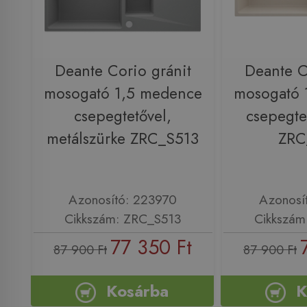
Deante Corio gránit
Deante C
mosogató 1,5 medence
mosogató 
csepegtetővel,
csepegte
metálszürke ZRC_S513
ZRC
Azonosító: 223970
Azonosí
Cikkszám: ZRC_S513
Cikkszám
77 350 Ft
87 900 Ft
87 900 Ft
Kosárba
K