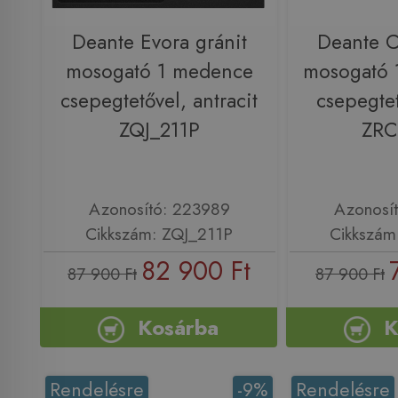
Deante Evora gránit
Deante C
mosogató 1 medence
mosogató 
csepegtetővel, antracit
csepegtet
ZQJ_211P
ZRC
Azonosító: 223989
Azonosí
Cikkszám: ZQJ_211P
Cikkszám
82 900 Ft
87 900 Ft
87 900 Ft
Kosárba
K
Rendelésre
-9%
Rendelésre