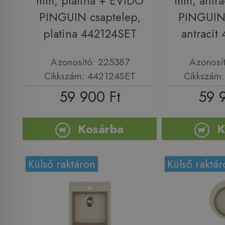
mm, platina + EVIDO
mm, antra
PINGUIN csaptelep,
PINGUIN 
platina 442124SET
antracit
Azonosító: 225387
Azonosí
Cikkszám: 442124SET
Cikkszám
59 900 Ft
59 
Kosárba
K
Külső raktáron
Külső raktár