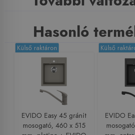
További változ
Hasonló termé
Külső raktáron
Külső raktár
EVIDO Easy 45 gránit
EVIDO Eas
mosogató, 460 x 515
mosogató