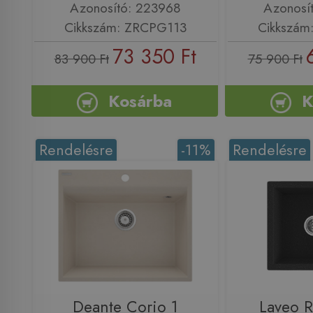
Azonosító: 223968
Azonosí
Cikkszám: ZRCPG113
Cikkszám
73 350 Ft
83 900 Ft
75 900 Ft
Kosárba
K
Rendelésre
-11%
Rendelésre
Deante Corio 1
Laveo 