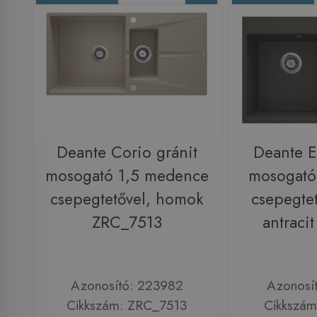
Deante Corio gránit
Deante E
mosogató 1,5 medence
mosogató
csepegtetővel, homok
csepegtet
ZRC_7513
antraci
Azonosító: 223982
Azonosí
Cikkszám: ZRC_7513
Cikkszám