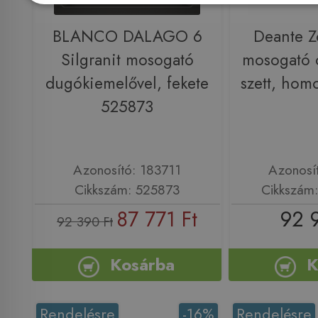
BLANCO DALAGO 6
Deante Z
Silgranit mosogató
mosogató 
dugókiemelővel, fekete
szett, ho
525873
Azonosító: 183711
Azonosí
Cikkszám: 525873
Cikkszám
87 771 Ft
92 
92 390 Ft
Kosárba
K
Rendelésre
-16%
Rendelésre