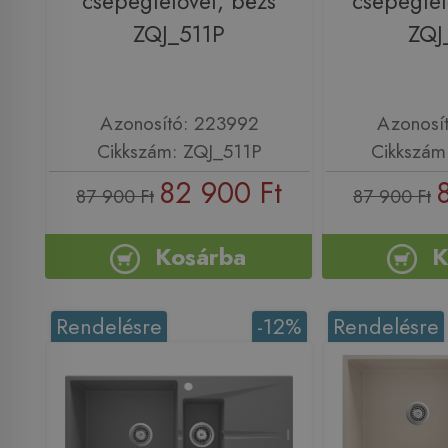
csepegtetővel, bézs
csepegtet
ZQJ_511P
ZQJ
Azonosító: 223992
Azonosí
Cikkszám: ZQJ_511P
Cikkszám
82 900 Ft
87 900 Ft
87 900 Ft
Kosárba
K
Rendelésre
-12%
Rendelésre