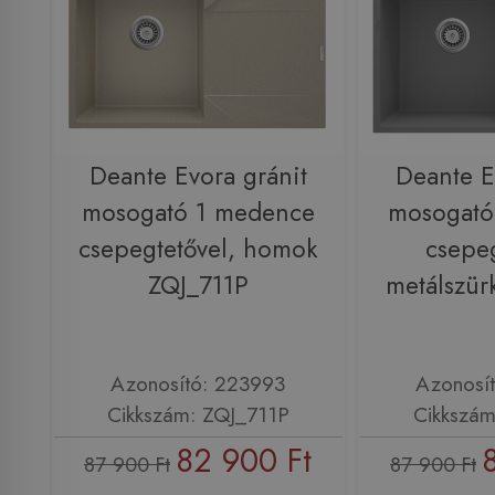
Deante Evora gránit
Deante E
mosogató 1 medence
mosogató
csepegtetővel, homok
csepeg
ZQJ_711P
metálszür
Azonosító: 223993
Azonosí
Cikkszám: ZQJ_711P
Cikkszám
82 900 Ft
87 900 Ft
87 900 Ft