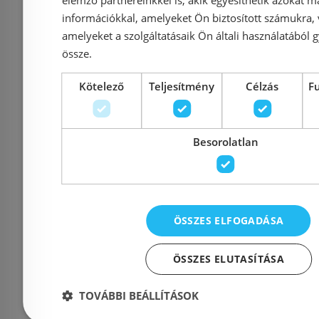
információkkal, amelyeket Ön biztosított számukra,
amelyeket a szolgáltatásaik Ön általi használatából g
Azonosító: 214276
Azonosí
össze.
Cikkszám: SRN_410P
Cikkszám
Kötelező
Teljesítmény
Célzás
F
39 990 Ft
49 900 Ft
49 900 Ft
Kosárba
K
Besorolatlan
Külső raktáron
-5%
Rendelésre
ÖSSZES ELFOGADÁSA
ÖSSZES ELUTASÍTÁSA
TOVÁBBI BEÁLLÍTÁSOK