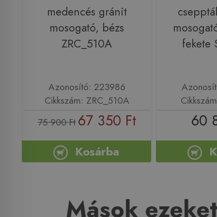
medencés gránit
csepptál
mosogató, bézs
mosogató
ZRC_510A
fekete
Azonosító: 223986
Azonosí
Cikkszám: ZRC_510A
Cikkszám
67 350 Ft
60 
75 900 Ft
Kosárba
K
Mások ezeket