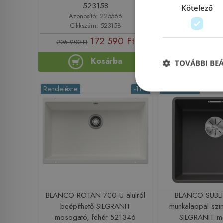
523158
5273
Kötelező
Azonosító: 225566
Azonosító: 
Cikkszám: 523158
Cikkszám: 
172 590 Ft
118
206 900 Ft
145 900 Ft
Kosárba
Ko
TOVÁBBI BE
Rendelésre
-11%
Rendelésre
BLANCO ROTAN 700-U alulról
BLANCO SUBL
beépíthető SILGRANIT
munkalappal szin
mosogató, fehér 521346
SILGRANIT m