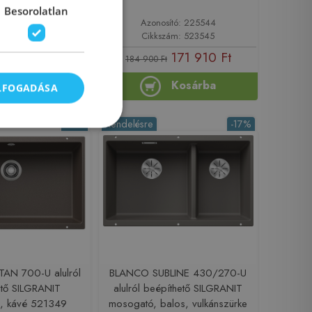
23497
Besorolatlan
sító: 225541
Azonosító: 225544
zám: 523497
Cikkszám: 523545
133 000 Ft
171 910 Ft
184 900 Ft
Kosárba
Kosárba
ELFOGADÁSA
-11%
Rendelésre
-17%
AN 700-U alulról
BLANCO SUBLINE 430/270-U
ető SILGRANIT
alulról beépíthető SILGRANIT
, kávé 521349
mosogató, balos, vulkánszürke