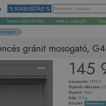
a
% KIÁRUSÍTÁS %
Perem nélküli fali WC
Walk-in zuhanyfal
Fürd
Gránit mosogató
 mosogató
dencés gránit mosogató, 
145 
Azonosító:
179213
Gyártói cikkszám:
LG
Gyártó:
Elleci
Súly:
10 kg
Készlet:
Rendelésre