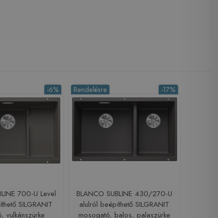
-6%
Rendelésre
-17%
LINE 700-U Level
BLANCO SUBLINE 430/270-U
píthető SILGRANIT
alulról beépíthető SILGRANIT
, vulkánszürke
mosogató, balos, palaszürke