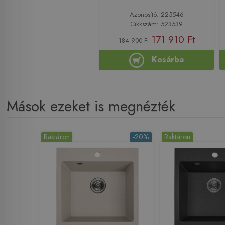
Azonosító: 225546
Cikkszám: 523539
171 910 Ft
184 900 Ft
Kosárba
Mások ezeket is megnézték
Raktáron
-20%
Raktáron