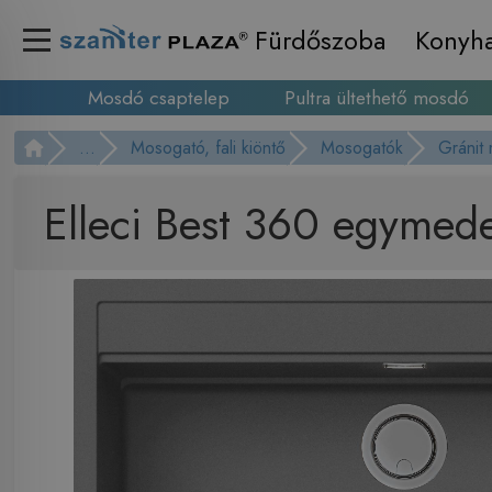
Fürdőszoba
Konyh
Mosdó csaptelep
Pultra ültethető mosdó
...
Mosogató, fali kiöntő
Mosogatók
Gránit
Elleci Best 360 egyme