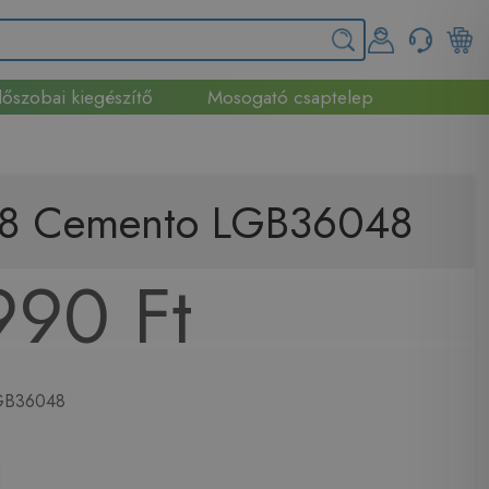
őszobai kiegészítő
Mosogató csaptelep
G48 Cemento LGB36048
990 Ft
B36048