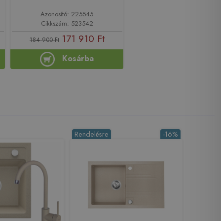
Azonosító: 225545
Cikkszám: 523542
171 910 Ft
184 900 Ft
Kosárba
Rendelésre
-16%