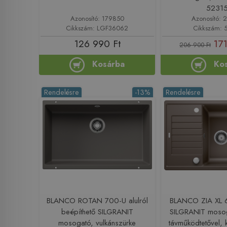
5231
Azonosító: 179850
Azonosító: 
Cikkszám: LGF36062
Cikkszám: 
126 990 Ft
171
206 900 Ft
Kosárba
Ko
Rendelésre
-13%
Rendelésre
BLANCO ROTAN 700-U alulról
BLANCO ZIA XL 
beépíthető SILGRANIT
SILGRANIT mosog
mosogató, vulkánszürke
távműködtetővel,