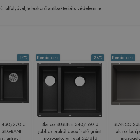
 túlfolyóval,teljeskörű antibakteriális védelemmel
-17%
Rendelésre
-23%
Rendelésre
E 430/270-U
Blanco SUBLINE 340/160-U
BLANCO SUB
tő SILGRANIT
jobbos alulról beépíthető gránit
alulról beé
s, antracit
mosogató, antracit 527813
mosogató