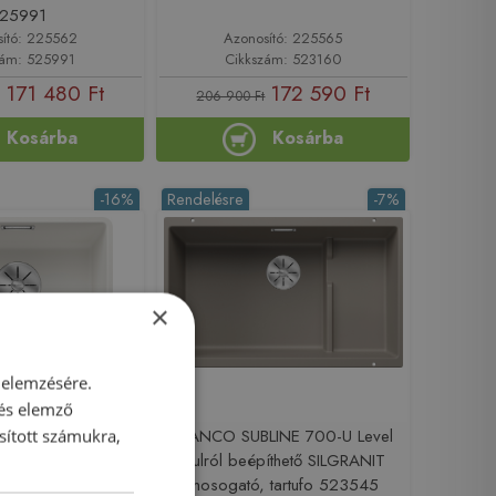
25991
sító: 225562
Azonosító: 225565
zám: 525991
Cikkszám: 523160
171 480 Ft
172 590 Ft
206 900 Ft
Kosárba
Kosárba
-16%
Rendelésre
-7%
×
 elemzésére.
 és elemző
UBLINE 400-F
BLANCO SUBLINE 700-U Level
sított számukra,
 szintbe építhető
alulról beépíthető SILGRANIT
mosogató, fehér
mosogató, tartufo 523545