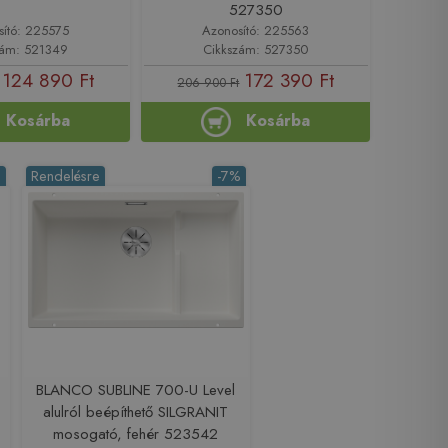
527350
sító: 225575
Azonosító: 225563
zám: 521349
Cikkszám: 527350
124 890 Ft
172 390 Ft
206 900 Ft
Kosárba
Kosárba
%
Rendelésre
-7%
BLANCO SUBLINE 700-U Level
alulról beépíthető SILGRANIT
mosogató, fehér 523542