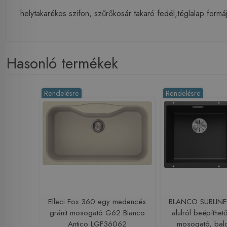
helytakarékos szifon, szűrőkosár takaró fedél,téglalap formájú
Hasonló termékek
Rendelésre
Rendelésre
Elleci Fox 360 egy medencés
BLANCO SUBLIN
gránit mosogató G62 Bianco
alulról beépíthe
Antico LGF36062
mosogató, balo