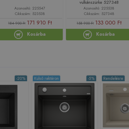
vulkánszürke 527348
Azonosító: 225547
Azonosító: 225538
Cikkszám: 523538
Cikkszám: 527348
171 910 Ft
133 000 Ft
184 900 Ft
158 900 Ft
Kosárba
Kosárba
-20%
Külső raktáron
-5%
Rendelésre