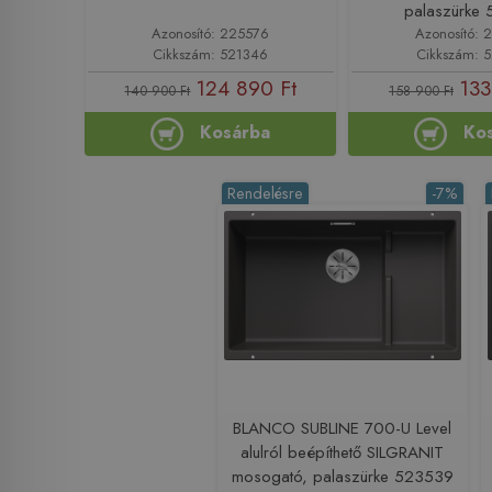
palaszürke
Azonosító: 225576
Azonosító: 
Cikkszám: 521346
Cikkszám: 
124 890 Ft
133
140 900 Ft
158 900 Ft
Kosárba
Ko
Rendelésre
-7%
BLANCO SUBLINE 700-U Level
alulról beépíthető SILGRANIT
mosogató, palaszürke 523539