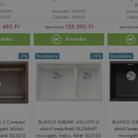
51
5
225569
Azonosító: 225697
Azono
523151
Cikkszám: 527813
Cikks
 490 Ft
128 590 Ft
166 900 Ft
184 900 Ft
sárba
Kosárba
-7%
Rendelésre
-19%
Rendelésre
6 S Compact
BLANCO SUBLINE 430/270-U
BLANCO SUB
ató lefolyó-
alulról beépíthető SILGRANIT
alulról beé
 kávé 523272
mosogató, balos, fehér 523155
mosogató,