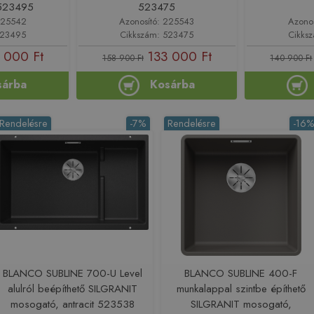
 523495
523475
225542
Azonosító: 225543
Azono
523495
Cikkszám: 523475
Cikks
 000 Ft
133 000 Ft
158 900 Ft
140 900 Ft
sárba
Kosárba
Rendelésre
-7%
Rendelésre
-16
BLANCO SUBLINE 700-U Level
BLANCO SUBLINE 400-F
alulról beépíthető SILGRANIT
munkalappal szintbe építhető
mosogató, antracit 523538
SILGRANIT mosogató,