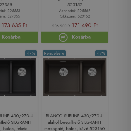
27355
523152
sító: 225553
Azonosító: 225568
zám: 527355
Cikkszám: 523152
173 635 Ft
171 490 Ft
206 900 Ft
Kosárba
Kosárba
-17%
Rendelésre
-17%
LINE 430/270-U
BLANCO SUBLINE 430/270-U
píthető SILGRANIT
alulról beépíthető SILGRANIT
 balos, fekete
mosogató, balos, kávé 523160