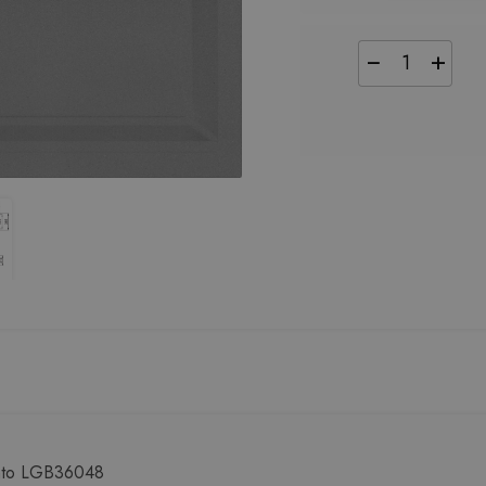
−
+
ento LGB36048