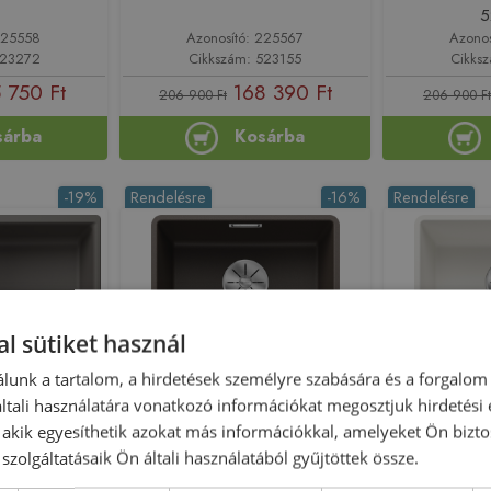
5
225558
Azonosító: 225567
Azono
523272
Cikkszám: 523155
Cikks
 750 Ft
168 390 Ft
206 900 Ft
206 900 Ft
sárba
Kosárba
-19%
Rendelésre
-16%
Rendelésre
l sütiket használ
lunk a tartalom, a hirdetések személyre szabására és a forgalom
tali használatára vonatkozó információkat megosztjuk hirdetési
6 S Compact
BLANCO SUBLINE 400-F
BLANCO S
, akik egyesíthetik azokat más információkkal, amelyeket Ön bizto
ató lefolyó-
munkalappal szintbe építhető
munkalappal
szolgáltatásaik Ön általi használatából gyűjtöttek össze.
 vulkánszürke
SILGRANIT mosogató, kávé
SILGRANIT 