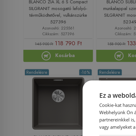
BLANCO ZIA XL 6 S Compact
BLANCO SUBL
SILGRANIT mosogató lefolyó-
munkalappal szin
távműködtetővel, vulkánszürke
SILGRANIT moso
527396
5234
Azonosító: 225561
Azonosító: 
Cikkszám: 527396
Cikkszám: 
118 790 Ft
133
145 900 Ft
158 900 Ft
Kosárba
Ko
Rendelésre
-16%
Rendelésre
Ez a webolda
Cookie-kat haszná
Webhelyünk Ön ál
partnereinkkel is
vagy amelyeket a 