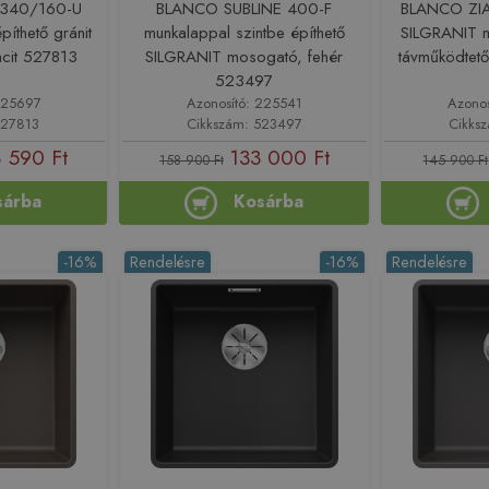
 340/160-U
BLANCO SUBLINE 400-F
BLANCO ZIA
píthető gránit
munkalappal szintbe építhető
SILGRANIT m
acit 527813
SILGRANIT mosogató, fehér
távműködtet
523497
225697
Azonosító: 225541
Azono
527813
Cikkszám: 523497
Cikks
 590 Ft
133 000 Ft
158 900 Ft
145 900 Ft
sárba
Kosárba
-16%
Rendelésre
-16%
Rendelésre