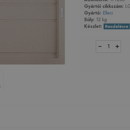
Gyártói cikkszám:
LG
Gyártó:
Elleci
Súly:
12 kg
Készlet:
Rendelésre
−
+