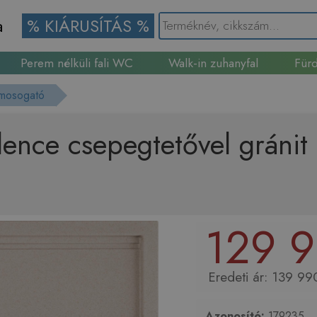
a
% KIÁRUSÍTÁS %
Perem nélküli fali WC
Walk-in zuhanyfal
Fürd
Gránit mosogató
 mosogató
dence csepegtetővel gráni
129 9
139 990
Azonosító:
179235