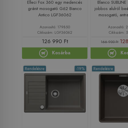
Elleci Fox 360 egy medencés
Blanco SUBLINE
gránit mosogató G62 Bianco
jobbos alulról beé
Antico LGF36062
mosogató, antr
Azonosító: 179850
Azonosító: 
Cikkszám: LGF36062
Cikkszám: 
126 990 Ft
128
166 900 Ft
Kosárba
Ko
Rendelésre
-19%
Rendelésre