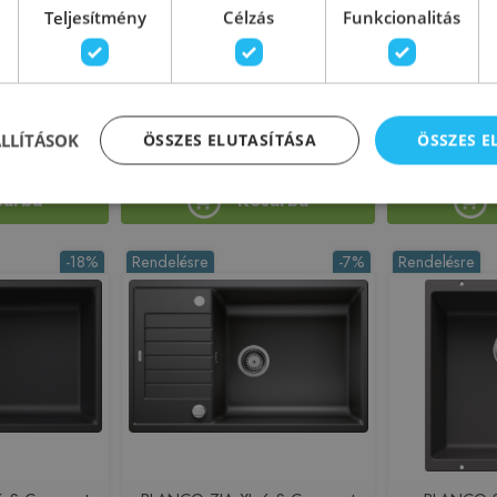
0-U alulról
BLANCO ROTAN 700-U alulról
BLANCO ROT
Teljesítmény
Célzás
Funkcionalitás
ILGRANIT
beépíthető SILGRANIT
beépíth
vé 521349
mosogató, fehér 521346
mosogató, 
225575
Azonosító: 225576
Azono
521349
Cikkszám: 521346
Cikks
ÁLLÍTÁSOK
ÖSSZES ELUTASÍTÁSA
ÖSSZES 
 890 Ft
124 890 Ft
140 900 Ft
140 900 Ft
sárba
Kosárba
-18%
Rendelésre
-7%
Rendelésre