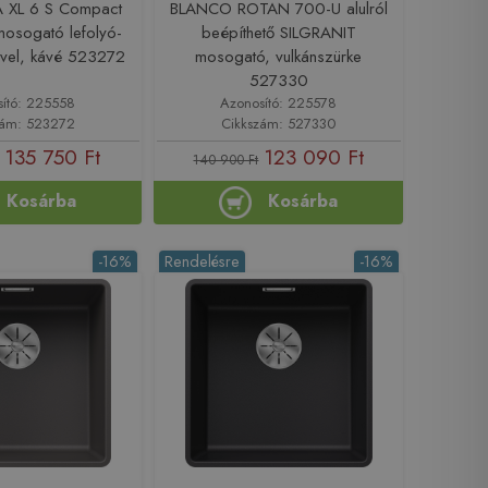
 XL 6 S Compact
BLANCO ROTAN 700-U alulról
osogató lefolyó-
beépíthető SILGRANIT
ővel, kávé 523272
mosogató, vulkánszürke
527330
sító: 225558
Azonosító: 225578
zám: 523272
Cikkszám: 527330
135 750 Ft
123 090 Ft
140 900 Ft
Kosárba
Kosárba
-16%
Rendelésre
-16%