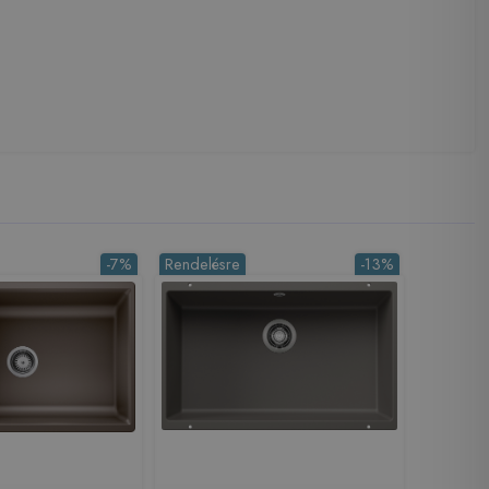
-7%
Rendelésre
-13%