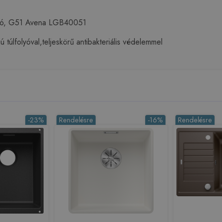
ató, G51 Avena LGB40051
 túlfolyóval,teljeskörű antibakteriális védelemmel
-23%
Rendelésre
-16%
Rendelésre