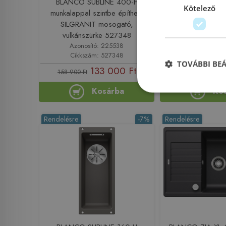
BLANCO SUBLINE 400-F
BLANCO ROTAN 70
Kötelező
munkalappal szintbe építhető
beépíthető S
SILGRANIT mosogató,
mosogató, ká
vulkánszürke 527348
Azonosító: 225538
Azonosító: 
Cikkszám: 527348
Cikkszám: 
TOVÁBBI BE
133 000 Ft
124
158 900 Ft
140 900 Ft
Kosárba
Ko
Rendelésre
-7%
Rendelésre