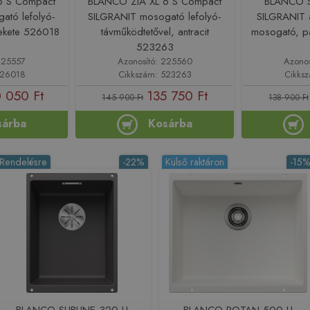
6 S Compact
BLANCO ZIA XL 6 S Compact
BLANCO S
ató lefolyó-
SILGRANIT mosogató lefolyó-
SILGRANIT a
fekete 526018
távműködtetővel, antracit
mosogató, p
523263
225557
Azonosító: 225560
Azono
526018
Cikkszám: 523263
Cikks
 050 Ft
135 750 Ft
145 900 Ft
138 900 Ft
sárba
Kosárba
Rendelésre
-22%
Külső raktáron
-15
BLANCO SUBLINE 320-U
BLANCO ROTAN 500-U