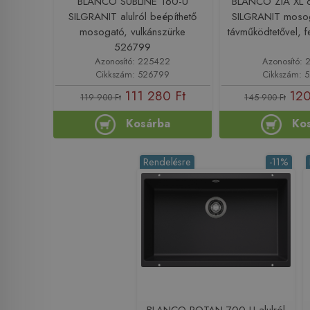
BLANCO SUBLINE 160-U
BLANCO ZIA XL 
SILGRANIT alulról beépíthető
SILGRANIT mosog
mosogató, vulkánszürke
távműködtetővel, 
526799
Azonosító: 225422
Azonosító: 
Cikkszám: 526799
Cikkszám: 
111 280 Ft
120
119 900 Ft
145 900 Ft
Kosárba
Ko
Rendelésre
-11%
BLANCO ROTAN 700-U alulról