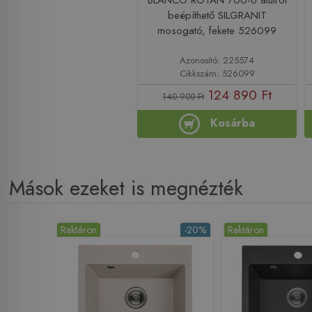
beépíthető SILGRANIT
mosogató, fekete 526099
Azonosító: 225574
Cikkszám: 526099
124 890 Ft
140 900 Ft
Kosárba
Mások ezeket is megnézték
Raktáron
-20%
Raktáron