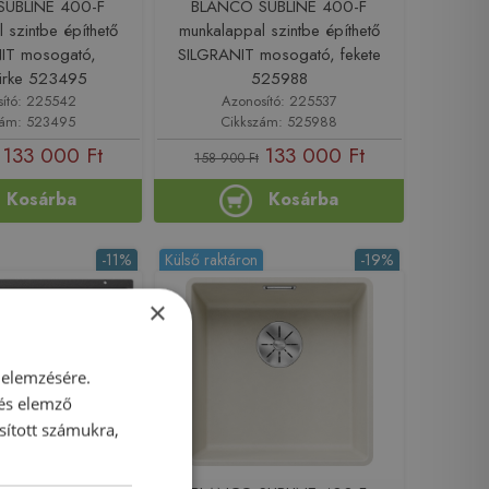
UBLINE 400-F
BLANCO SUBLINE 400-F
 szintbe építhető
munkalappal szintbe építhető
IT mosogató,
SILGRANIT mosogató, fekete
ürke 523495
525988
sító: 225542
Azonosító: 225537
zám: 523495
Cikkszám: 525988
133 000 Ft
133 000 Ft
158 900 Ft
Kosárba
Kosárba
-11%
Külső raktáron
-19%
×
 elemzésére.
 és elemző
sított számukra,