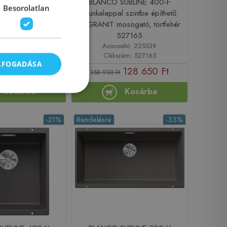
AN 700-U alulról
BLANCO SUBLINE 400-F
Besorolatlan
ető SILGRANIT
munkalappal szintbe építhető
antracit 521344
SILGRANIT mosogató, törtfehér
527165
sító: 225577
Azonosító: 225539
zám: 521344
Cikkszám: 527165
ELFOGADÁSA
124 890 Ft
128 650 Ft
158 900 Ft
Kosárba
Kosárba
-21%
Rendelésre
-33%