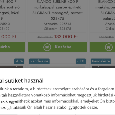
INE 400-F
BLANCO SUBLINE 400-F
BLANCO S
tbe építhető
munkalappal szintbe építhető
munkalappal
gató, kávé
SILGRANIT mosogató, antracit
SILGRAN
99
523475
palasz
225540
Azonosító: 225543
Azono
523499
Cikkszám: 523475
Cikks
 000 Ft
133 000 Ft
158 900 Ft
158 900 Ft
sárba
Kosárba
-11%
Rendelésre
-11%
Rendelésre
l sütiket használ
lunk a tartalom, a hirdetések személyre szabására és a forgalom
tali használatára vonatkozó információkat megosztjuk hirdetési
, akik egyesíthetik azokat más információkkal, amelyeket Ön bizto
szolgáltatásaik Ön általi használatából gyűjtöttek össze.