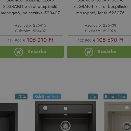
SILGRANIT alulról beépíthető
SILGRANIT alulról beépíthető
mosogató, palaszürke 523407
mosogató, fehér 523076
Azonosító: 225415
Azonosító: 225438
Cikkszám: 523407
Cikkszám: 523076
105 210 Ft
105 690 Ft
134 900 Ft
123 900 Ft
Kosárba
Kosárba
-20%
Külső raktáron
-5%
Rendelésre