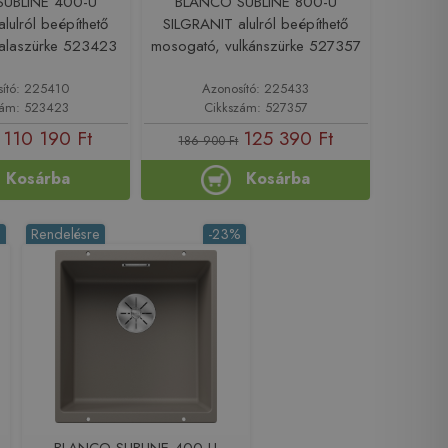
UBLINE 400-U
BLANCO SUBLINE 800-U
lulról beépíthető
SILGRANIT alulról beépíthető
alaszürke 523423
mosogató, vulkánszürke 527357
sító: 225410
Azonosító: 225433
zám: 523423
Cikkszám: 527357
110 190 Ft
125 390 Ft
186 900 Ft
Kosárba
Kosárba
%
Rendelésre
-23%
BLANCO SUBLINE 400-U