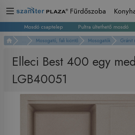
Fürdőszoba
Konyh
Mosdó csaptelep
Pultra ültethető mosdó
...
Mosogató, fali kiöntő
Mosogatók
Gránit
Elleci Best 400 egy me
LGB40051