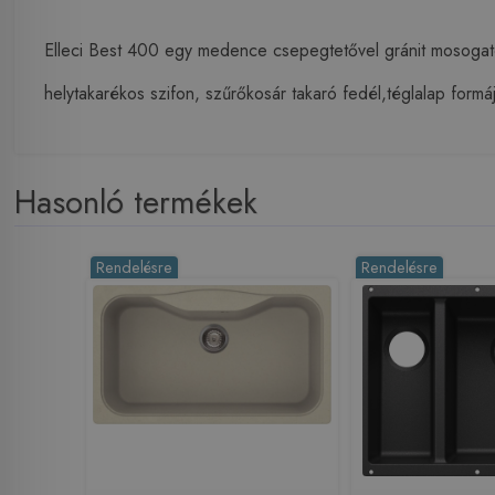
Elleci Best 400 egy medence csepegtetővel gránit mosog
helytakarékos szifon, szűrőkosár takaró fedél,téglalap formájú
Hasonló termékek
Rendelésre
Rendelésre