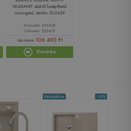
SILGRANIT alulról beépíthető
mosogató, tartufo 523429
Azonosító: 225408
Cikkszám: 523429
106 490 Ft
138 900 Ft
Kosárba
Rendelésre
-16%