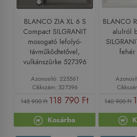
BLANCO ZIA XL 6 S
BLANCO R
Compact SILGRANIT
alulról 
mosogató lefolyó-
SILGRANI
távműködtetővel,
fehér
vulkánszürke 527396
Azonosító: 225561
Azonosí
Cikkszám: 527396
Cikkszá
118 790 Ft
145 900 Ft
140 900 Ft
Kosárba
K