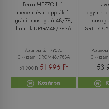
Ferro MEZZO II 1-
Lav
medencés csepptálcás
egymeden
gránit mosogató 48/78,
mosogat
homok DRGM48/78SA
SRT_710Y
Azonosító: 179573
Azonosí
Cikkszám: DRGM48/78SA
Cikkszám
51 996 Ft
53 
61 900 Ft
Kosárba
K