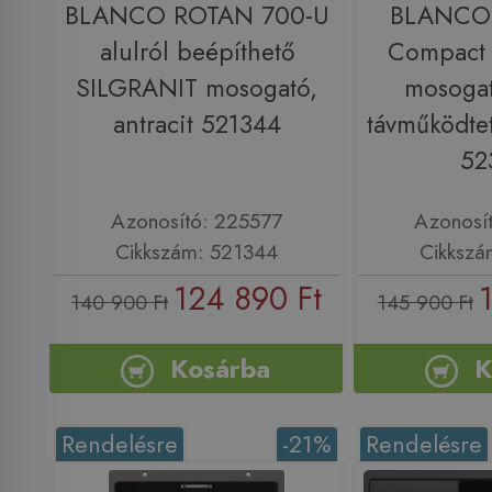
BLANCO ROTAN 700-U
BLANCO 
alulról beépíthető
Compact
SILGRANIT mosogató,
mosogat
antracit 521344
távműködtet
52
Azonosító: 225577
Azonosí
Cikkszám: 521344
Cikkszá
124 890 Ft
140 900 Ft
145 900 Ft
Kosárba
K
Rendelésre
-21%
Rendelésre