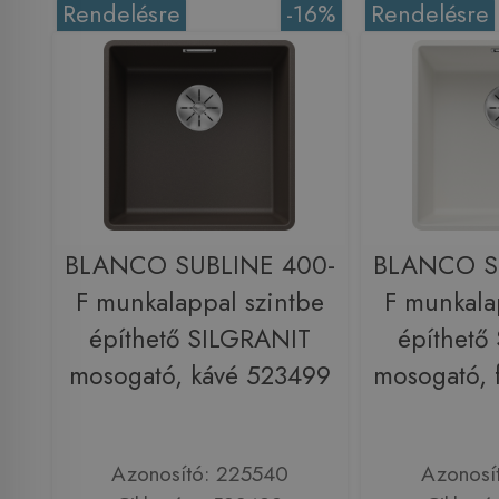
Rendelésre
-16%
Rendelésre
BLANCO SUBLINE 400-
BLANCO S
F munkalappal szintbe
F munkala
építhető SILGRANIT
építhető
mosogató, kávé 523499
mosogató, 
Azonosító: 225540
Azonosí