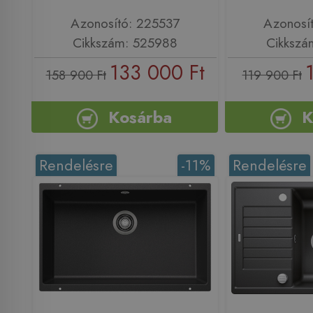
Azonosító: 225537
Azonosí
Cikkszám: 525988
Cikkszá
133 000 Ft
158 900 Ft
119 900 Ft
Kosárba
K
Rendelésre
-11%
Rendelésre