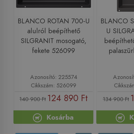
BLANCO ROTAN 700-U
BLANCO S
alulról beépíthető
U SILGRA
SILGRANIT mosogató,
beépíthet
fekete 526099
palaszü
Azonosító: 225574
Azonosí
Cikkszám: 526099
Cikkszá
124 890 Ft
140 900 Ft
134 900 Ft
Kosárba
K