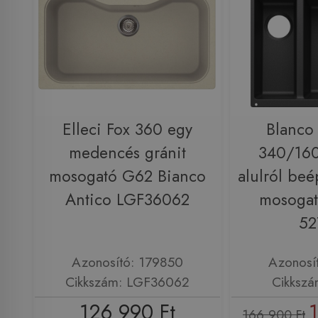
Elleci Fox 360 egy
Blanco
medencés gránit
340/160
mosogató G62 Bianco
alulról beé
Antico LGF36062
mosogató
52
Azonosító: 179850
Azonosí
Cikkszám: LGF36062
Cikkszá
126 990 Ft
166 900 Ft