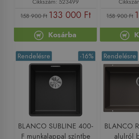
Cikkszám: 523499
Cikkszá
133 000 Ft
1
158 900 Ft
158 900 Ft
Kosárba
K
Rendelésre
-16%
Rendelésre
BLANCO SUBLINE 400-
BLANCO R
F munkalappal szintbe
alulról 