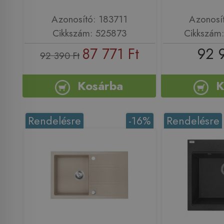
Azonosító: 183711
Azonosí
Cikkszám: 525873
Cikkszám
87 771 Ft
92 
92 390 Ft
Kosárba
K
Rendelésre
-16%
Rendelésre