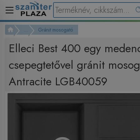
...
Gránit mosogató
Elleci Best 400 egy meden
csepegtetővel gránit moso
Antracite LGB40059