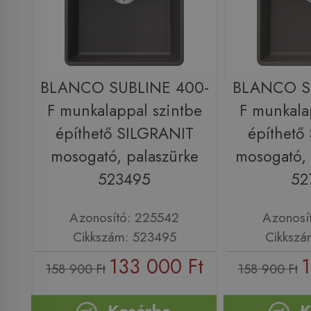
BLANCO SUBLINE 400-
BLANCO S
F munkalappal szintbe
F munkala
építhető SILGRANIT
építhető
mosogató, palaszürke
mosogató, 
523495
52
Azonosító: 225542
Azonosí
Cikkszám: 523495
Cikkszá
133 000 Ft
1
158 900 Ft
158 900 Ft
Kosárba
K