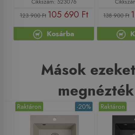
Cikkszám: 523076
Cikkszá
105 690 Ft
1
123 900 Ft
138 900 Ft
Kosárba
K
Mások ezeket
megnézték
Raktáron
-20%
Raktáron