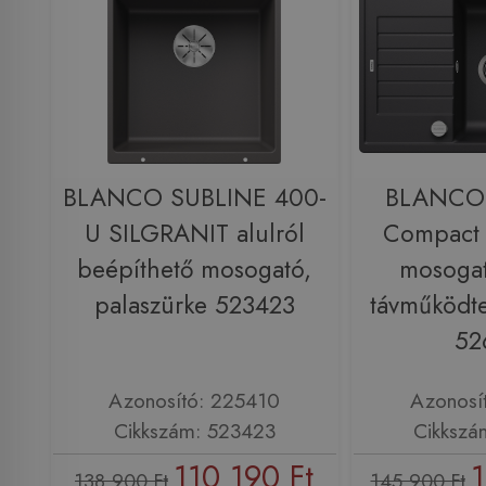
BLANCO SUBLINE 400-
BLANCO 
U SILGRANIT alulról
Compact
beépíthető mosogató,
mosogat
palaszürke 523423
távműködte
52
Azonosító: 225410
Azonosí
Cikkszám: 523423
Cikkszá
110 190 Ft
1
138 900 Ft
145 900 Ft