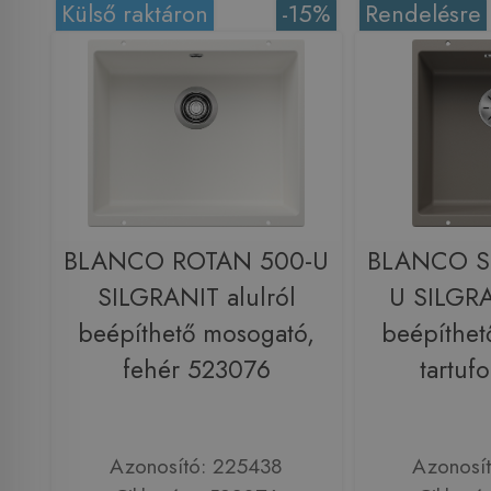
Külső raktáron
-15%
Rendelésre
BLANCO ROTAN 500-U
BLANCO S
SILGRANIT alulról
U SILGRA
beépíthető mosogató,
beépíthet
fehér 523076
tartuf
Azonosító: 225438
Azonosí