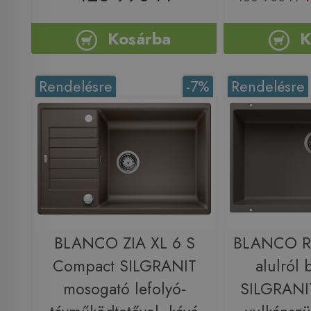
Kosárba
K
Rendelésre
-7%
Rendelésre
BLANCO ZIA XL 6 S
BLANCO R
Compact SILGRANIT
alulról 
mosogató lefolyó-
SILGRANI