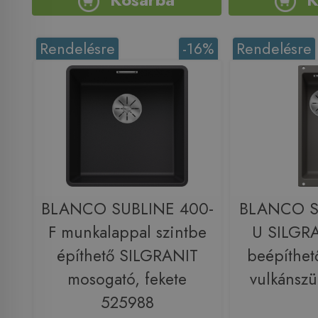
Rendelésre
-16%
Rendelésre
BLANCO SUBLINE 400-
BLANCO S
F munkalappal szintbe
U SILGRA
építhető SILGRANIT
beépíthet
mosogató, fekete
vulkánsz
525988