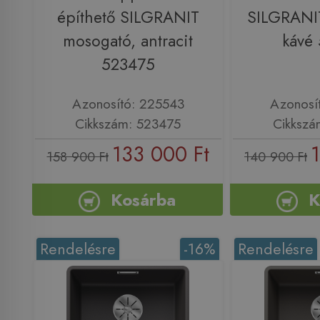
építhető SILGRANIT
SILGRANI
mosogató, antracit
kávé
523475
Azonosító: 225543
Azonosí
Cikkszám: 523475
Cikkszá
133 000 Ft
158 900 Ft
140 900 Ft
Kosárba
K
Rendelésre
-16%
Rendelésre