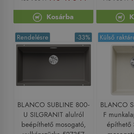
Kosárba
K
Rendelésre
-33%
Külső raktár
BLANCO SUBLINE 800-
BLANCO S
U SILGRANIT alulról
F munkala
beépíthető mosogató,
építhető