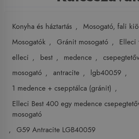
Konyha és háztartás
,
Mosogató, fali ki
Mosogatók
,
Gránit mosogató
,
Elleci
elleci
,
best
,
medence
,
csepegtetőv
mosogató
,
antracite
,
lgb40059
,
1 medence + csepptálca (gránit)
,
Elleci Best 400 egy medence csepegtetőv
mosogató
,
G59 Antracite LGB40059