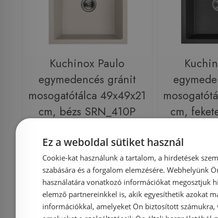
Kuchinox Paulo
Kuchin
egymedencés gránit
egymeden
mosogatótálca 49x49x21
mosogatótá
cm, bézs SRN_410P
cm, feke
Ez a weboldal sütiket használ
Azonosító: 214276
Azonosí
Cookie-kat használunk a tartalom, a hirdetések szem
Cikkszám: SRN_410P
Cikkszám
szabására és a forgalom elemzésére. Webhelyünk Ön 
használatára vonatkozó információkat megosztjuk hi
39 990 Ft
49 900 Ft
49 900 Ft
elemző partnereinkkel is, akik egyesíthetik azokat m
információkkal, amelyeket Ön biztosított számukra,