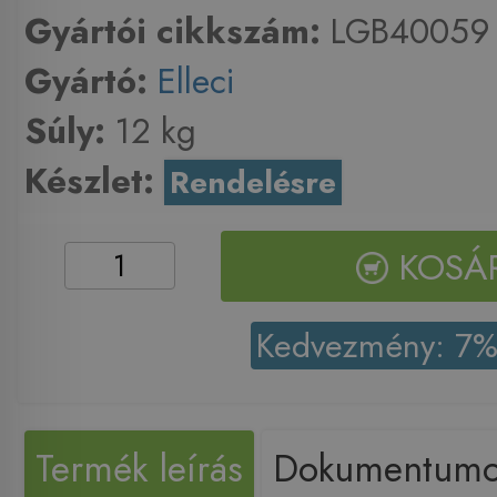
Gyártói cikkszám:
LGB40059
Gyártó:
Elleci
Súly:
12 kg
Készlet:
Rendelésre
KOSÁ
Kedvezmény: 7
Termék leírás
Dokumentum