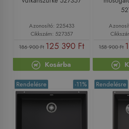
vulkánszürke 527357
mosogató
52
Azonosító: 225433
Azonosí
Cikkszám: 527357
Cikkszá
125 390 Ft
1
186 900 Ft
158 900 Ft
Kosárba
K
Rendelésre
-11%
Rendelésre