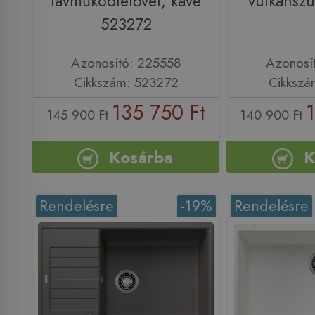
távműködtetővel, kávé
vulkánsz
523272
Azonosító: 225558
Azonosí
Cikkszám: 523272
Cikkszá
135 750 Ft
145 900 Ft
140 900 Ft
Kosárba
K
Rendelésre
-19%
Rendelésre