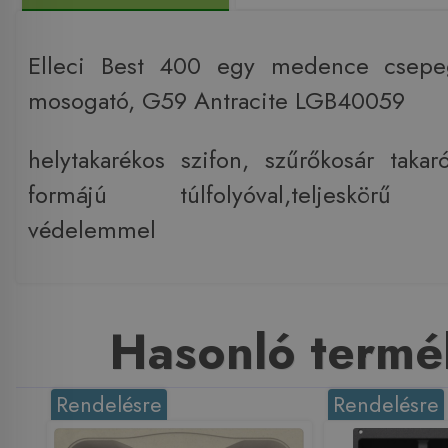
Elleci Best 400 egy medence csepeg
mosogató, G59 Antracite LGB40059
helytakarékos szifon, szűrőkosár takaró
formájú túlfolyóval,teljeskörű an
védelemmel
Hasonló termé
Rendelésre
Rendelésre