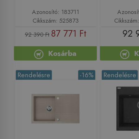
Azonosító: 183711
Azonosí
Cikkszám: 525873
Cikkszám
87 771 Ft
92 
92 390 Ft
Kosárba
K
Rendelésre
-16%
Rendelésre