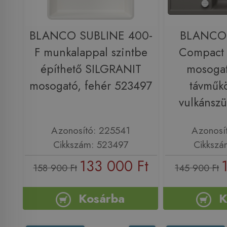
BLANCO SUBLINE 400-
BLANCO 
F munkalappal szintbe
Compact
építhető SILGRANIT
mosogat
mosogató, fehér 523497
távműkö
vulkánsz
Azonosító: 225541
Azonosí
Cikkszám: 523497
Cikkszá
133 000 Ft
158 900 Ft
145 900 Ft
Kosárba
K