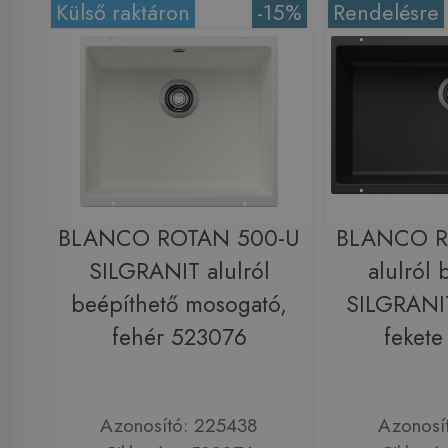
Külső raktáron
-15%
Rendelésre
BLANCO ROTAN 500-U
BLANCO R
SILGRANIT alulról
alulról 
beépíthető mosogató,
SILGRANI
fehér 523076
feket
Azonosító: 225438
Azonosí