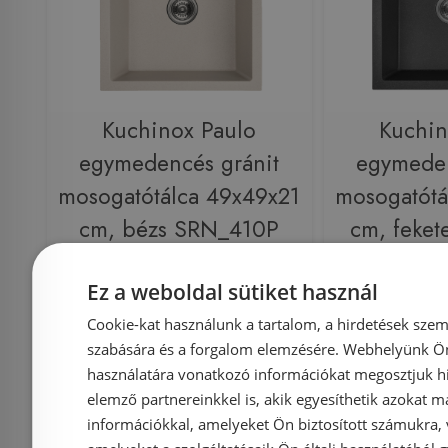
Kuchinox Paulo
Kuchin
egymedencés gránit
egymeden
mosogatótálca 49x49x21
mosogatótá
cm, bézs SRN_410P
cm, feke
Ez a weboldal sütiket használ
Azonosító: 214276
Azonosí
Cookie-kat használunk a tartalom, a hirdetések szem
Cikkszám: SRN_410P
Cikkszám
szabására és a forgalom elemzésére. Webhelyünk Ön 
használatára vonatkozó információkat megosztjuk hi
39 990 Ft
49 900 Ft
49 900 Ft
elemző partnereinkkel is, akik egyesíthetik azokat m
információkkal, amelyeket Ön biztosított számukra,