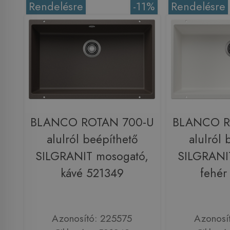
Rendelésre
-11%
Rendelésre
BLANCO ROTAN 700-U
BLANCO R
alulról beépíthető
alulról 
SILGRANIT mosogató,
SILGRANI
kávé 521349
fehér
Azonosító: 225575
Azonosí