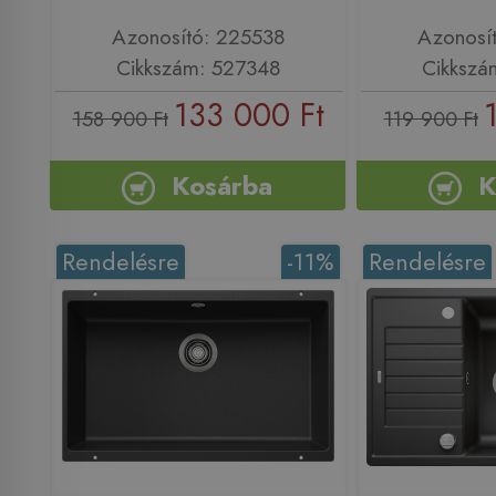
Azonosító: 225538
Azonosí
Cikkszám: 527348
Cikkszá
133 000 Ft
158 900 Ft
119 900 Ft
Kosárba
K
Rendelésre
-11%
Rendelésre