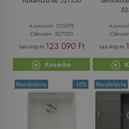
vulkánszürke 527330
távműködt
52
Azonosító: 225578
Azonosí
Cikkszám: 527330
Cikkszá
123 090 Ft
140 900 Ft
145 900 Ft
Kosárba
K
Rendelésre
-16%
Rendelésre