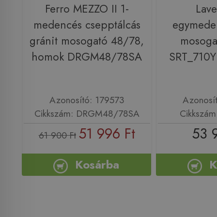
Ferro MEZZO II 1-
Lav
medencés csepptálcás
egymeden
gránit mosogató 48/78,
mosogat
homok DRGM48/78SA
SRT_710Y
Azonosító: 179573
Azonosí
Cikkszám: DRGM48/78SA
Cikkszám
51 996 Ft
53 
61 900 Ft
Kosárba
K