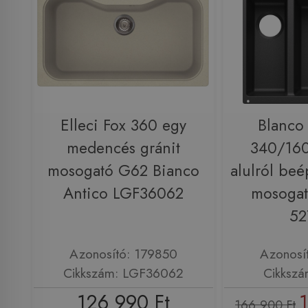
Elleci Fox 360 egy
Blanco
medencés gránit
340/160
mosogató G62 Bianco
alulról beé
Antico LGF36062
mosogató
52
Azonosító: 179850
Azonosí
Cikkszám: LGF36062
Cikkszá
126 990 Ft
166 900 Ft