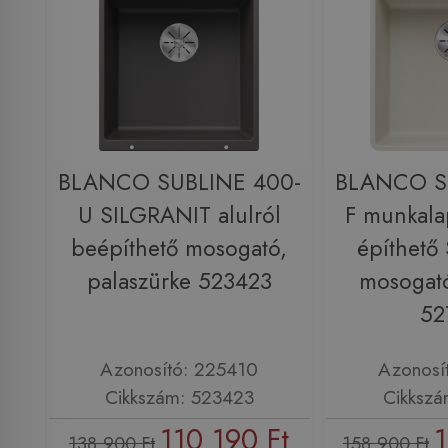
BLANCO SUBLINE 400-
BLANCO S
U SILGRANIT alulról
F munkala
beépíthető mosogató,
építhető
palaszürke 523423
mosogató
52
Azonosító: 225410
Azonosí
Cikkszám: 523423
Cikkszá
110 190 Ft
1
138 900 Ft
158 900 Ft