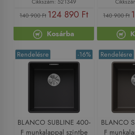
Cikkszám: 521349
Cikkszá
124 890 Ft
140 900 Ft
140 900 Ft
Kosárba
K
Rendelésre
-16%
Rendelésre
BLANCO SUBLINE 400-
BLANCO S
F munkalappal szintbe
F munkala