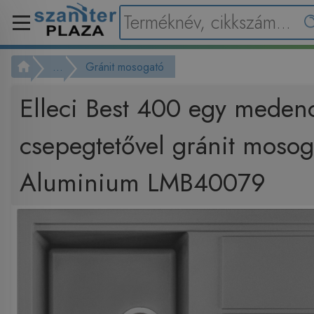
...
Gránit mosogató
Elleci Best 400 egy meden
csepegtetővel gránit moso
Aluminium LMB40079