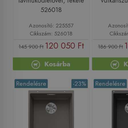
távműködtetővel, fekete
vulkánsz
526018
Azonosító: 225557
Azonosí
Cikkszám: 526018
Cikkszá
120 050 Ft
1
145 900 Ft
186 900 Ft
Kosárba
K
Rendelésre
-23%
Rendelésre