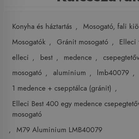
Konyha és háztartás
,
Mosogató, fali ki
Mosogatók
,
Gránit mosogató
,
Elleci
elleci
,
best
,
medence
,
csepegtetőv
mosogató
,
aluminium
,
lmb40079
,
1 medence + csepptálca (gránit)
,
Elleci Best 400 egy medence csepegtetőv
mosogató
,
M79 Aluminium LMB40079