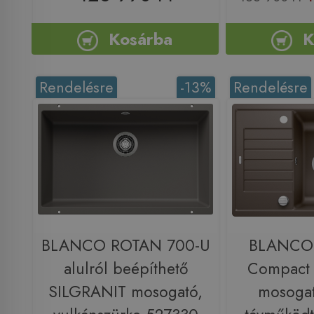
Kosárba
K
Rendelésre
-13%
Rendelésre
BLANCO ROTAN 700-U
BLANCO 
alulról beépíthető
Compact
SILGRANIT mosogató,
mosogat