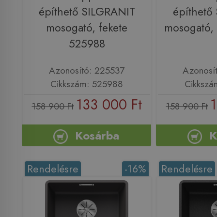
építhető SILGRANIT
építhető
mosogató, fekete
mosogató,
525988
Azonosító: 225537
Azonosí
Cikkszám: 525988
Cikkszá
133 000 Ft
1
158 900 Ft
158 900 Ft
Kosárba
K
Rendelésre
-16%
Rendelésre