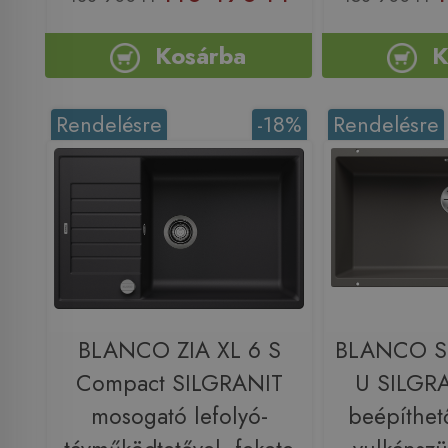
Kosárba
K
Rendelésre
-18%
Rendelésre
BLANCO ZIA XL 6 S
BLANCO S
Compact SILGRANIT
U SILGRA
mosogató lefolyó-
beépíthet