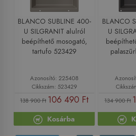
BLANCO SUBLINE 400-
BLANCO S
U SILGRANIT alulról
U SILGRA
beépíthető mosogató,
beépíthet
tartufo 523429
palaszü
Azonosító: 225408
Azonosí
Cikkszám: 523429
Cikkszá
106 490 Ft
138 900 Ft
134 900 Ft
Kosárba
K