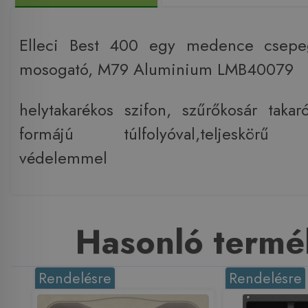
Elleci Best 400 egy medence csepeg
mosogató, M79 Aluminium LMB40079
helytakarékos szifon, szűrőkosár takaró
formájú túlfolyóval,teljeskörű an
védelemmel
Hasonló termé
Rendelésre
Rendelésre