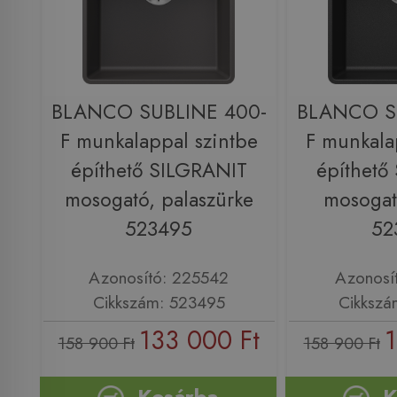
BLANCO SUBLINE 400-
BLANCO S
F munkalappal szintbe
F munkala
építhető SILGRANIT
építhető
mosogató, palaszürke
mosogató
523495
52
Azonosító: 225542
Azonosí
Cikkszám: 523495
Cikkszá
133 000 Ft
1
158 900 Ft
158 900 Ft
Kosárba
K