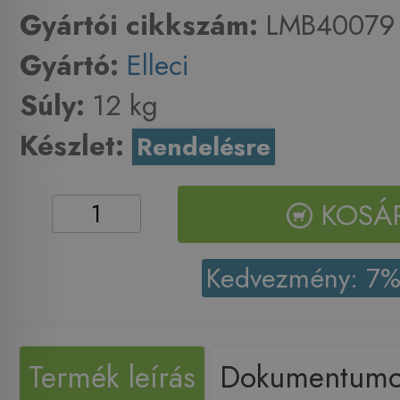
Gyártói cikkszám:
LMB40079
Gyártó:
Elleci
Súly:
12 kg
Készlet:
Rendelésre
KOSÁ
Kedvezmény: 7
Termék leírás
Dokumentum