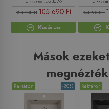
Cikkszám: 523076
Cikkszá
105 690 Ft
123 900 Ft
140 900 Ft
Kosárba
K
Mások ezeket
megnézték
Raktáron
-20%
Raktáron