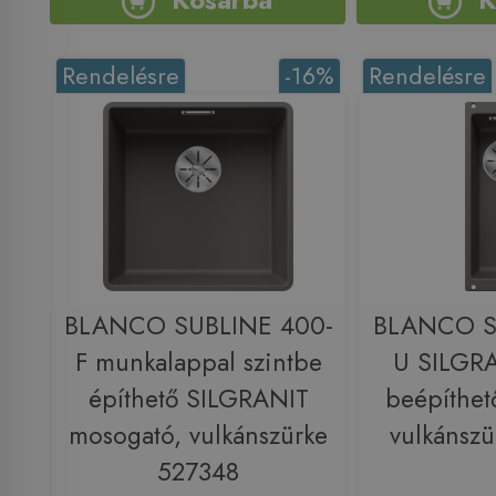
Rendelésre
-16%
Rendelésre
BLANCO SUBLINE 400-
BLANCO S
F munkalappal szintbe
U SILGRA
építhető SILGRANIT
beépíthet
mosogató, vulkánszürke
vulkánsz
527348