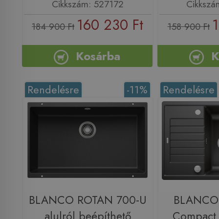
Cikkszám: 527172
Cikkszá
160 230 Ft
1
184 900 Ft
158 900 Ft
Kosárba
K
Rendelésre
-11%
Rendelésre
BLANCO ROTAN 700-U
BLANCO 
alulról beépíthető
Compact