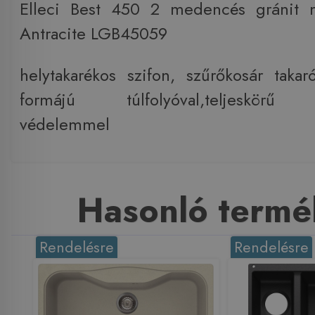
Elleci Best 450 2 medencés gránit 
Antracite LGB45059
helytakarékos szifon, szűrőkosár takaró
formájú túlfolyóval,teljeskörű an
védelemmel
Hasonló termé
Rendelésre
Rendelésre