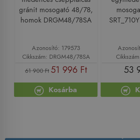
gránit mosogató 48/78,
mosogat
homok DRGM48/78SA
SRT_710Y
Azonosító: 179573
Azonosí
Cikkszám: DRGM48/78SA
Cikkszám
51 996 Ft
53 
61 900 Ft
Kosárba
K