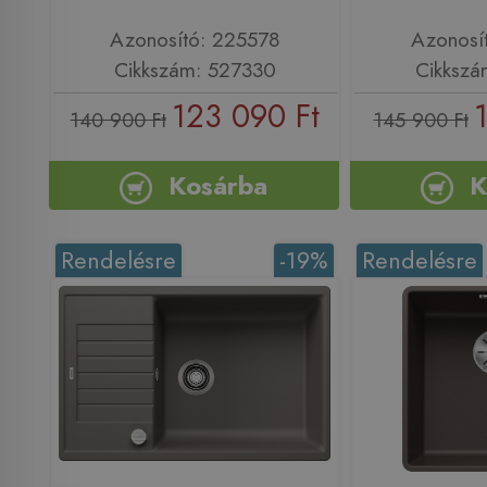
Azonosító: 225578
Azonosí
Cikkszám: 527330
Cikkszá
123 090 Ft
140 900 Ft
145 900 Ft
Kosárba
K
Rendelésre
-19%
Rendelésre