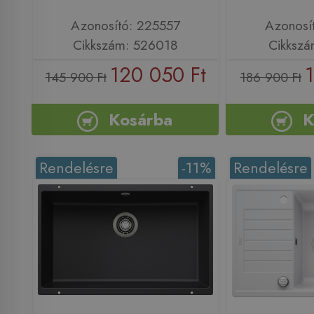
Azonosító: 225557
Azonosí
Cikkszám: 526018
Cikkszá
120 050 Ft
1
145 900 Ft
186 900 Ft
Kosárba
K
Rendelésre
-11%
Rendelésre