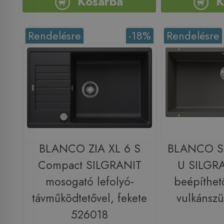
Kosárba
K
Rendelésre
-18%
Rendelésre
BLANCO ZIA XL 6 S
BLANCO S
Compact SILGRANIT
U SILGRA
mosogató lefolyó-
beépíthet
távműködtetővel, fekete
vulkánsz
526018