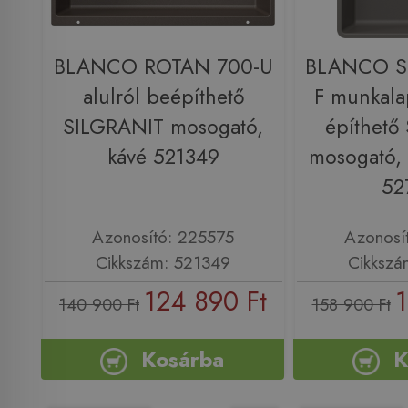
BLANCO ROTAN 700-U
BLANCO S
alulról beépíthető
F munkala
SILGRANIT mosogató,
építhető
kávé 521349
mosogató, 
52
Azonosító: 225575
Azonosí
Cikkszám: 521349
Cikkszá
124 890 Ft
1
140 900 Ft
158 900 Ft
Kosárba
K