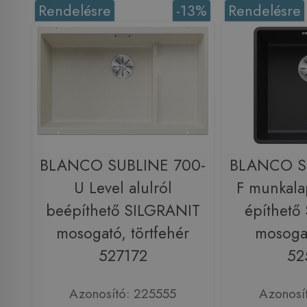
Rendelésre
-13%
Rendelésre
BLANCO SUBLINE 700-
BLANCO S
U Level alulról
F munkala
beépíthető SILGRANIT
építhető
mosogató, törtfehér
mosogat
527172
52
Azonosító: 225555
Azonosí