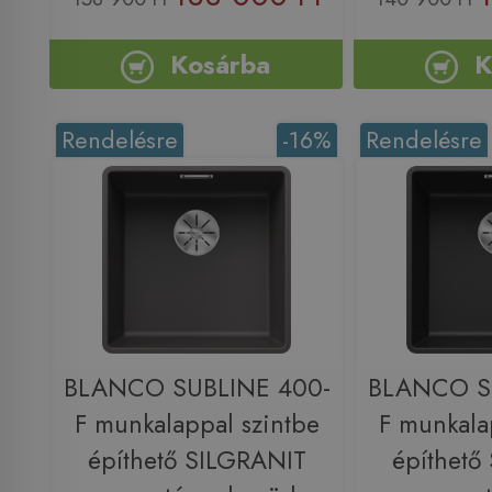
Kosárba
K
Rendelésre
-16%
Rendelésre
BLANCO SUBLINE 400-
BLANCO S
F munkalappal szintbe
F munkala
építhető SILGRANIT
építhető