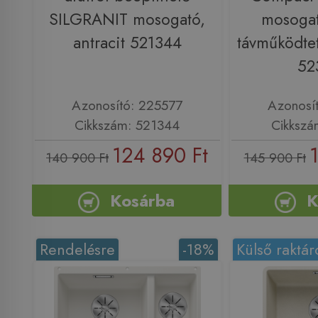
SILGRANIT mosogató,
mosogat
antracit 521344
távműködtet
52
Azonosító: 225577
Azonosí
Cikkszám: 521344
Cikkszá
124 890 Ft
140 900 Ft
145 900 Ft
Kosárba
K
Rendelésre
-18%
Külső raktár