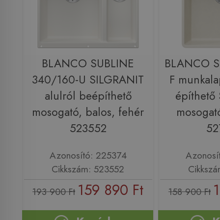
BLANCO SUBLINE
BLANCO S
340/160-U SILGRANIT
F munkala
alulról beépíthető
építhető
mosogató, balos, fehér
mosogató
523552
52
Azonosító: 225374
Azonosí
Cikkszám: 523552
Cikkszá
159 890 Ft
1
193 900 Ft
158 900 Ft