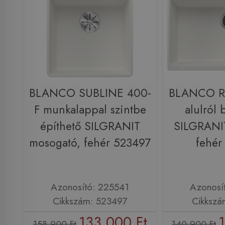
BLANCO SUBLINE 400-
BLANCO R
F munkalappal szintbe
alulról 
építhető SILGRANIT
SILGRANI
mosogató, fehér 523497
fehér
Azonosító: 225541
Azonosí
Cikkszám: 523497
Cikkszá
133 000 Ft
158 900 Ft
140 900 Ft