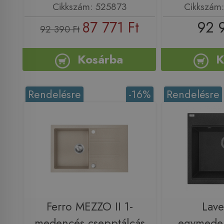
Cikkszám: 525873
Cikkszám
87 771 Ft
92 
92 390 Ft
Kosárba
K
Rendelésre
-16%
Rendelésre
Ferro MEZZO II 1-
Lav
medencés csepptálcás
egymeden