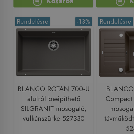
Kosárba
K
Rendelésre
-13%
Rendelésre
BLANCO ROTAN 700-U
BLANCO 
alulról beépíthető
Compact
SILGRANIT mosogató,
mosogat
vulkánszürke 527330
távműködt
52