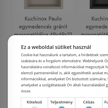
Kuchinox Paulo
Kuchin
egymedencés gránit
egymeden
mosogatótálca 49x49x21
mosogatótá
cm, bézs SRN_410P
cm, feke
Ez a weboldal sütiket használ
Cookie-kat használunk a tartalom, a hirdetések szem
szabására és a forgalom elemzésére. Webhelyünk Ön 
Azonosító: 214276
Azonosí
használatára vonatkozó információkat megosztjuk hi
Cikkszám: SRN_410P
Cikkszám
elemző partnereinkkel is, akik egyesíthetik azokat m
39 990 Ft
információkkal, amelyeket Ön biztosított számukra,
49 900 Ft
49 900 Ft
amelyeket a szolgáltatásaik Ön általi használatából g
össze.
Kosárba
K
Kötelező
Teljesítmény
Célzás
F