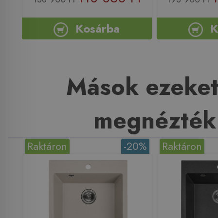
Kosárba
K
Mások ezeket
megnézték
Raktáron
-20%
Raktáron