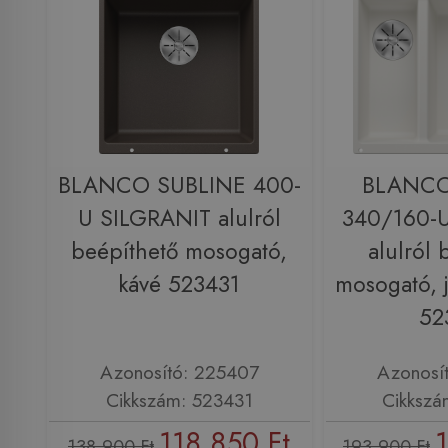
BLANCO SUBLINE 400-
BLANCO
U SILGRANIT alulról
340/160-
beépíthető mosogató,
alulról 
kávé 523431
mosogató, 
52
Azonosító: 225407
Azonosí
Cikkszám: 523431
Cikkszá
118 850 Ft
138 900 Ft
193 900 Ft