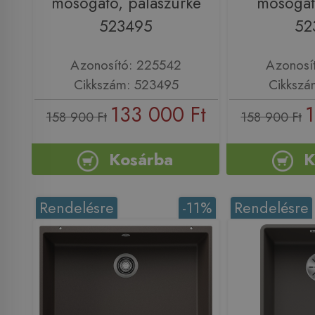
mosogató, palaszürke
mosogató
523495
52
Azonosító: 225542
Azonosí
Cikkszám: 523495
Cikkszá
133 000 Ft
1
158 900 Ft
158 900 Ft
Kosárba
K
Rendelésre
-11%
Rendelésre