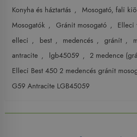
Konyha és háztartás
,
Mosogató, fali ki
Mosogatók
,
Gránit mosogató
,
Elleci
elleci
,
best
,
medencés
,
gránit
,
m
antracite
,
lgb45059
,
2 medence (grá
Elleci Best 450 2 medencés gránit moso
G59 Antracite LGB45059