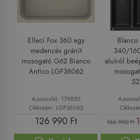
Elleci Fox 360 egy
Blanco
medencés gránit
340/160
mosogató G62 Bianco
alulról beé
Antico LGF36062
mosogató
52
Azonosító: 179850
Azonosí
Cikkszám: LGF36062
Cikkszá
126 990 Ft
166 900 Ft