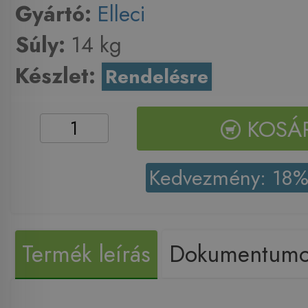
Gyártó:
Elleci
Súly:
14 kg
Készlet:
Rendelésre
KOSÁ
Kedvezmény: 18
Termék leírás
Dokumentum