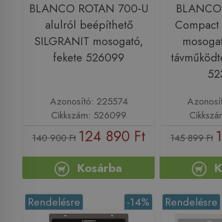
BLANCO ROTAN 700-U
BLANCO 
alulról beépíthető
Compact
SILGRANIT mosogató,
mosogat
fekete 526099
távműködte
52
Azonosító: 225574
Azonosí
Cikkszám: 526099
Cikkszá
124 890 Ft
140 900 Ft
145 899 Ft
Kosárba
K
Rendelésre
-14%
Rendelésre