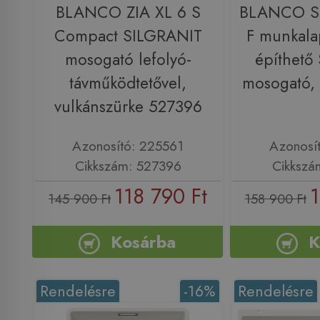
BLANCO ZIA XL 6 S
BLANCO S
Compact SILGRANIT
F munkala
mosogató lefolyó-
építhető
távműködtetővel,
mosogató,
vulkánszürke 527396
Azonosító: 225561
Azonosí
Cikkszám: 527396
Cikkszá
118 790 Ft
1
145 900 Ft
158 900 Ft
Kosárba
K
Rendelésre
-16%
Rendelésre