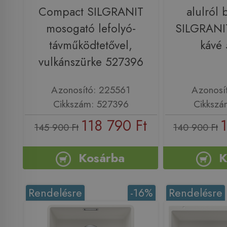
Compact SILGRANIT
alulról 
mosogató lefolyó-
SILGRANI
távműködtetővel,
kávé
vulkánszürke 527396
Azonosító: 225561
Azonosí
Cikkszám: 527396
Cikkszá
118 790 Ft
145 900 Ft
140 900 Ft
Kosárba
K
Rendelésre
-16%
Rendelésre