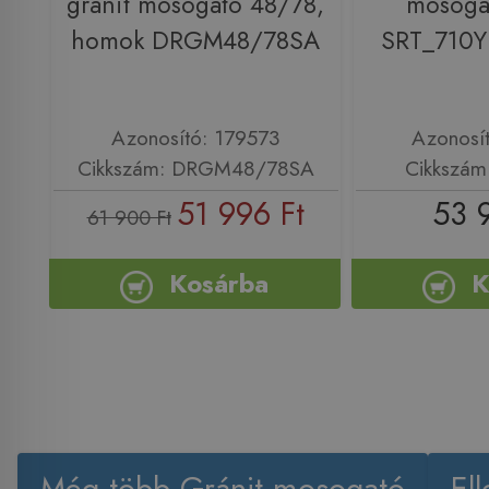
gránit mosogató 48/78,
mosogat
homok DRGM48/78SA
SRT_710Y
Azonosító: 179573
Azonosí
Cikkszám: DRGM48/78SA
Cikkszám
51 996 Ft
53 
61 900 Ft
Kosárba
K