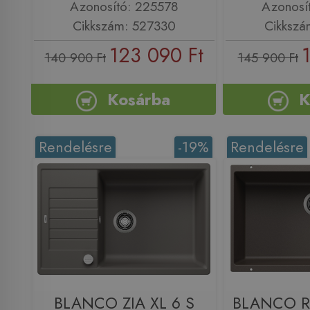
Azonosító: 225578
Azonosí
Cikkszám: 527330
Cikkszá
123 090 Ft
140 900 Ft
145 900 Ft
Kosárba
K
Rendelésre
-19%
Rendelésre
BLANCO ZIA XL 6 S
BLANCO R