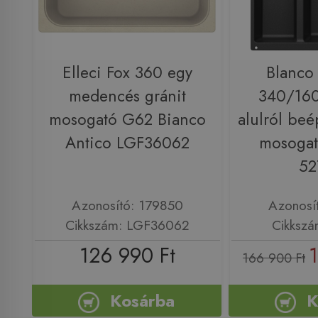
Elleci Fox 360 egy
Blanco
medencés gránit
340/160
mosogató G62 Bianco
alulról beé
Antico LGF36062
mosogató
52
Azonosító: 179850
Azonosí
Cikkszám: LGF36062
Cikkszá
126 990 Ft
166 900 Ft
Kosárba
K