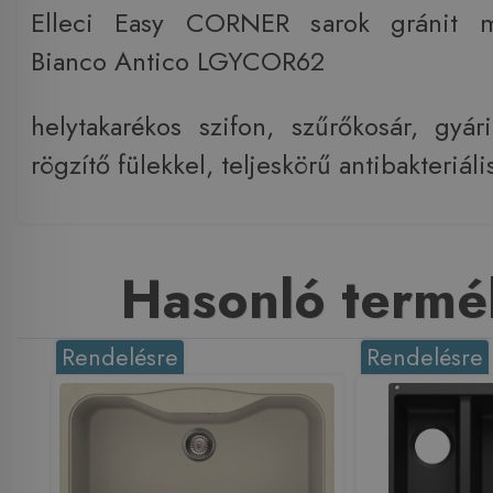
Elleci Easy CORNER sarok gránit 
Bianco Antico LGYCOR62
helytakarékos szifon, szűrőkosár, gyári
rögzítő fülekkel, teljeskörű antibakteriá
Hasonló termé
Rendelésre
Rendelésre