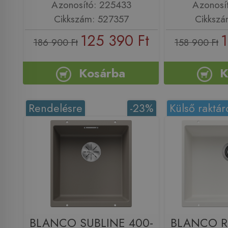
Azonosító: 225433
Azonosí
Cikkszám: 527357
Cikkszá
125 390 Ft
1
186 900 Ft
158 900 Ft
Kosárba
K
Rendelésre
-23%
Külső raktár
BLANCO SUBLINE 400-
BLANCO R