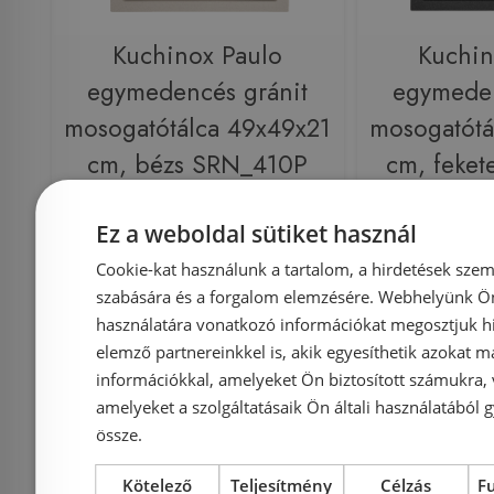
Kuchinox Paulo
Kuchin
egymedencés gránit
egymeden
mosogatótálca 49x49x21
mosogatótá
cm, bézs SRN_410P
cm, feke
Ez a weboldal sütiket használ
Azonosító: 214276
Azonosí
Cookie-kat használunk a tartalom, a hirdetések szem
Cikkszám: SRN_410P
Cikkszám
szabására és a forgalom elemzésére. Webhelyünk Ön 
használatára vonatkozó információkat megosztjuk hi
39 990 Ft
49 900 Ft
49 900 Ft
elemző partnereinkkel is, akik egyesíthetik azokat m
információkkal, amelyeket Ön biztosított számukra,
Kosárba
K
amelyeket a szolgáltatásaik Ön általi használatából g
össze.
Külső raktáron
-5%
Rendelésre
Kötelező
Teljesítmény
Célzás
F