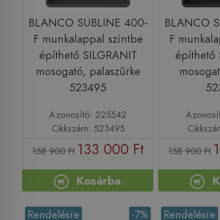
BLANCO SUBLINE 400-
BLANCO S
F munkalappal szintbe
F munkala
építhető SILGRANIT
építhető
mosogató, palaszürke
mosogató
523495
52
Azonosító: 225542
Azonosí
Cikkszám: 523495
Cikkszá
133 000 Ft
1
158 900 Ft
158 900 Ft
Kosárba
K
Rendelésre
-7%
Rendelésre