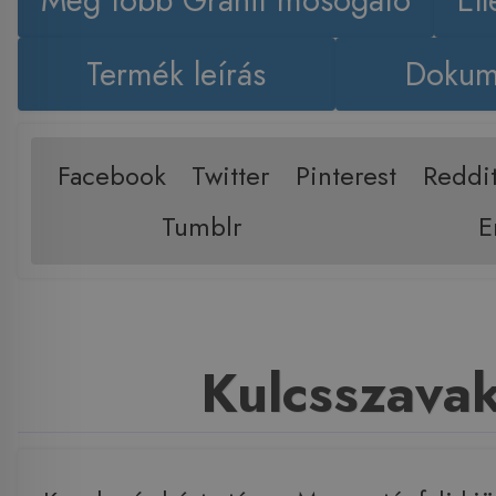
Még több Gránit mosogató
El
Termék leírás
Dokum
Facebook
Twitter
Pinterest
Reddi
Tumblr
E
Kulcsszava