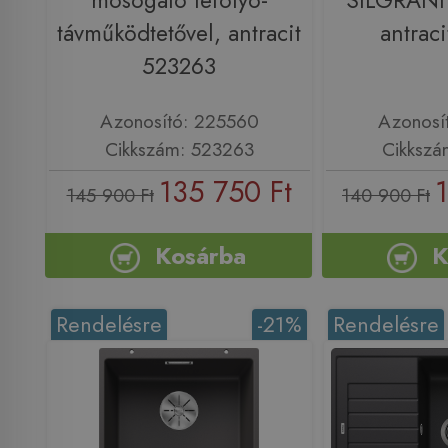
mosogató lefolyó-
SILGRANI
távműködtetővel, antracit
antrac
523263
Azonosító: 225560
Azonosí
Cikkszám: 523263
Cikkszá
135 750 Ft
145 900 Ft
140 900 Ft
Kosárba
K
Rendelésre
-21%
Rendelésre