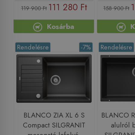
111 280 Ft
1
119 900 Ft
158 900 Ft
Kosárba
K
Rendelésre
-7%
Rendelésre
BLANCO ZIA XL 6 S
BLANCO R
Compact SILGRANIT
alulról 