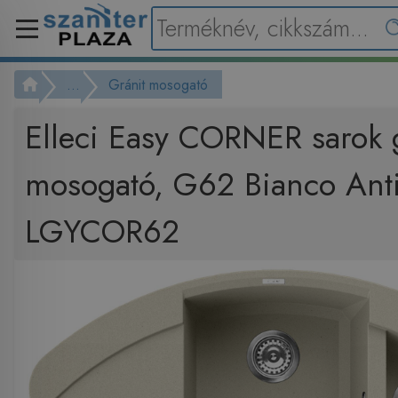
...
Gránit mosogató
Elleci Easy CORNER sarok 
mosogató, G62 Bianco Ant
LGYCOR62