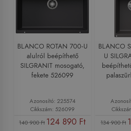
BLANCO ROTAN 700-U
BLANCO S
alulról beépíthető
U SILGRA
SILGRANIT mosogató,
beépíthet
fekete 526099
palaszü
Azonosító: 225574
Azonosí
Cikkszám: 526099
Cikkszá
124 890 Ft
140 900 Ft
134 900 Ft