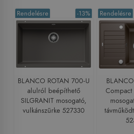
Rendelésre
-13%
Rendelésre
BLANCO ROTAN 700-U
BLANCO 
alulról beépíthető
Compact
SILGRANIT mosogató,
mosogat
vulkánszürke 527330
távműködt
52