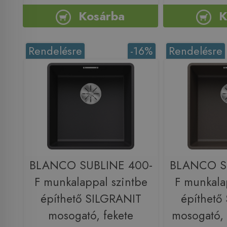
Kosárba
K
Rendelésre
-16%
Rendelésre
BLANCO SUBLINE 400-
BLANCO S
F munkalappal szintbe
F munkala
építhető SILGRANIT
építhető
mosogató, fekete
mosogató,