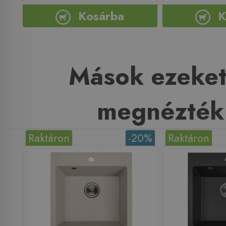
Kosárba
K
Mások ezeket
megnézték
Raktáron
-20%
Raktáron