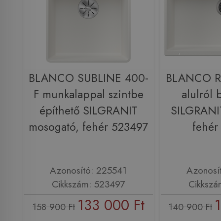
BLANCO SUBLINE 400-
BLANCO R
F munkalappal szintbe
alulról 
építhető SILGRANIT
SILGRANI
mosogató, fehér 523497
fehér
Azonosító: 225541
Azonosí
Cikkszám: 523497
Cikkszá
133 000 Ft
158 900 Ft
140 900 Ft