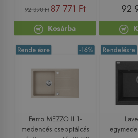
87 771 Ft
92 
92 390 Ft
Kosárba
K
Rendelésre
-16%
Rendelésre
Ferro MEZZO II 1-
Lav
medencés csepptálcás
egymeden