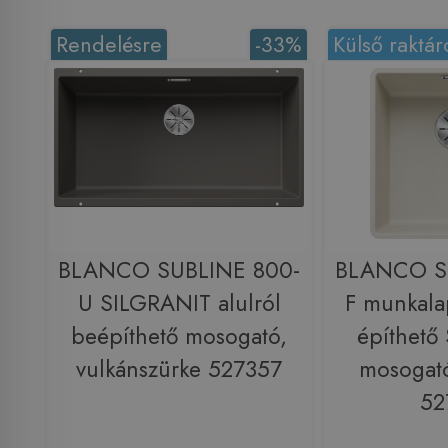
Rendelésre
-33%
Külső raktár
BLANCO SUBLINE 800-
BLANCO S
U SILGRANIT alulról
F munkala
beépíthető mosogató,
építhető
vulkánszürke 527357
mosogató
52