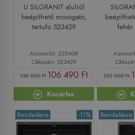
U SILGRANIT alulról
SILGRAN
beépíthető mosogató,
beépíthet
tartufo 523429
fehér
Azonosító: 225408
Azonosí
Cikkszám: 523429
Cikkszá
106 490 Ft
1
138 900 Ft
123 900 Ft
Kosárba
K
Rendelésre
-11%
Rendelésre