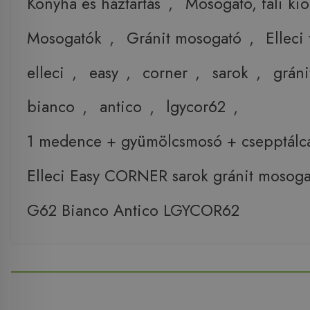
Konyha és háztartás
,
Mosogató, fali ki
Mosogatók
,
Gránit mosogató
,
Elleci
elleci
,
easy
,
corner
,
sarok
,
gráni
bianco
,
antico
,
lgycor62
,
1 medence + gyümölcsmosó + csepptálca 
Elleci Easy CORNER sarok gránit mosoga
G62 Bianco Antico LGYCOR62