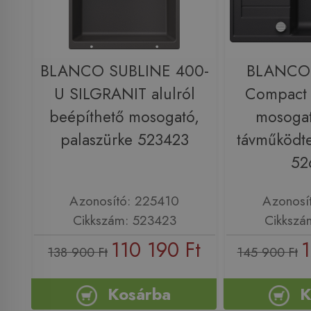
BLANCO SUBLINE 400-
BLANCO 
U SILGRANIT alulról
Compact
beépíthető mosogató,
mosogat
palaszürke 523423
távműködte
52
Azonosító: 225410
Azonosí
Cikkszám: 523423
Cikkszá
110 190 Ft
1
138 900 Ft
145 900 Ft
Kosárba
K