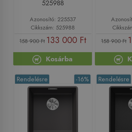
525988
Azonosító: 225537
Azonosí
Cikkszám: 525988
Cikkszá
133 000 Ft
1
158 900 Ft
158 900 Ft
Kosárba
K
Rendelésre
-16%
Rendelésre