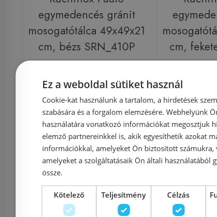
egymedencés gránit
egymeden
mosogatótálca 49x49x21
mosogatótá
cm, bézs SRN_410P
cm, feke
Ez a weboldal sütiket használ
Azonosító: 214276
Azonosí
Cookie-kat használunk a tartalom, a hirdetések szem
Cikkszám: SRN_410P
Cikkszám
szabására és a forgalom elemzésére. Webhelyünk Ön 
39 990 Ft
használatára vonatkozó információkat megosztjuk hi
49 900 Ft
49 900 Ft
elemző partnereinkkel is, akik egyesíthetik azokat m
információkkal, amelyeket Ön biztosított számukra,
Kosárba
K
amelyeket a szolgáltatásaik Ön általi használatából g
össze.
Külső raktáron
-5%
Rendelésre
Kötelező
Teljesítmény
Célzás
F