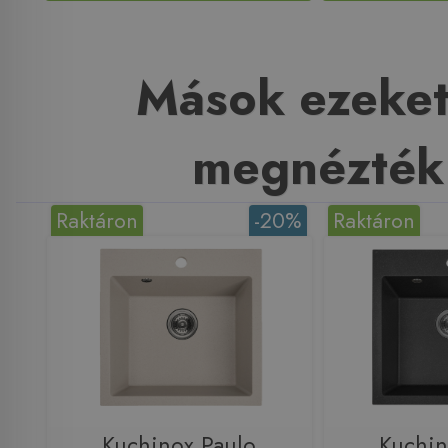
Mások ezeket
megnézték
Raktáron
-20%
Raktáron
Kuchinox Paulo
Kuchin