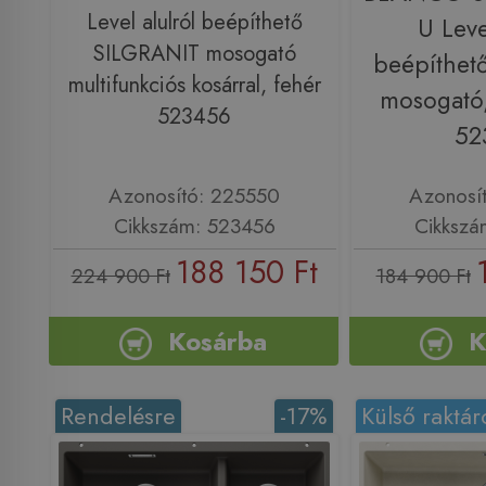
Level alulról beépíthető
U Leve
SILGRANIT mosogató
beépíthet
multifunkciós kosárral, fehér
mosogató,
523456
52
Azonosító: 225550
Azonosí
Cikkszám: 523456
Cikkszá
188 150 Ft
224 900 Ft
184 900 Ft
Kosárba
K
Rendelésre
-17%
Külső raktár