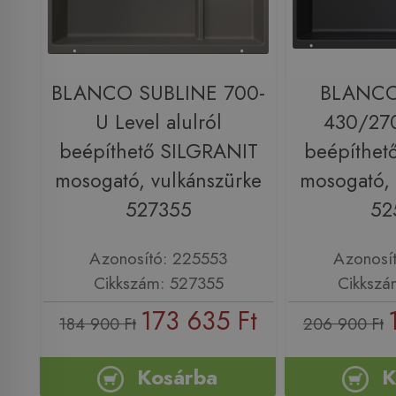
BLANCO SUBLINE 700-
BLANCO
U Level alulról
430/270
beépíthető SILGRANIT
beépíthet
mosogató, vulkánszürke
mosogató, 
527355
52
Azonosító: 225553
Azonosí
Cikkszám: 527355
Cikkszá
173 635 Ft
184 900 Ft
206 900 Ft
Kosárba
K