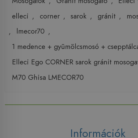
Mosogatók
,
Gránit mosogató
,
Elleci
elleci
,
corner
,
sarok
,
gránit
,
mos
,
lmecor70
,
1 medence + gyümölcsmosó + csepptálca 
Elleci Ego CORNER sarok gránit mosoga
M70 Ghisa LMECOR70
Információk