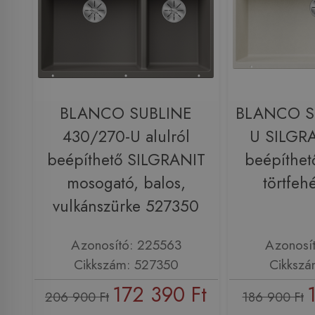
BLANCO SUBLINE
BLANCO S
430/270-U alulról
U SILGRA
beépíthető SILGRANIT
beépíthet
mosogató, balos,
törtfeh
vulkánszürke 527350
Azonosító: 225563
Azonosí
Cikkszám: 527350
Cikkszá
172 390 Ft
206 900 Ft
186 900 Ft