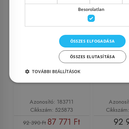
Besorolatlan
ÖSSZES ELFOGADÁSA
BLANCO DALAGO 6
Deante Z
Silgranit mosogató
mosogató 
ÖSSZES ELUTASÍTÁSA
dugókiemelővel, fekete
szett, ho
TOVÁBBI BEÁLLÍTÁSOK
525873
Azonosító: 183711
Azonosí
Cikkszám: 525873
Cikkszám
87 771 Ft
92 
92 390 Ft