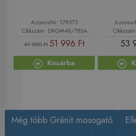
Azonosító: 179573
Azonosí
Cikkszám: DRGM48/78SA
Cikkszám
51 996 Ft
53 
61 900 Ft
Kosárba
K
Még több Gránit mosogató
El