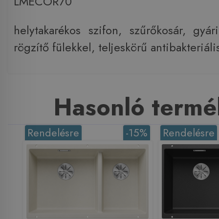
LMECOR70
helytakarékos szifon, szűrőkosár, gyári
rögzítő fülekkel, teljeskörű antibakteriá
Hasonló termé
Rendelésre
-15%
Rendelésre