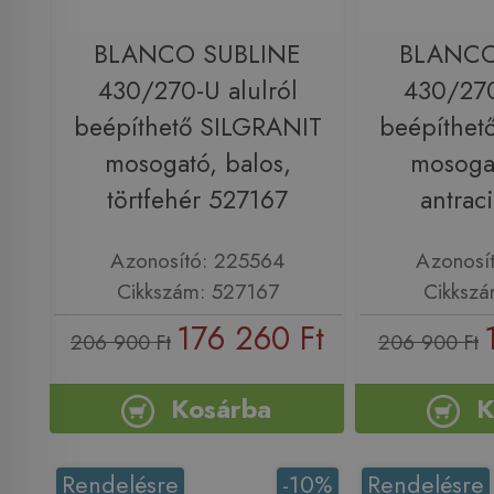
BLANCO SUBLINE
BLANCO
430/270-U alulról
430/270
beépíthető SILGRANIT
beépíthet
mosogató, balos,
mosogat
törtfehér 527167
antrac
Azonosító: 225564
Azonosí
Cikkszám: 527167
Cikkszá
176 260 Ft
206 900 Ft
206 900 Ft
Kosárba
K
Rendelésre
-10%
Rendelésre