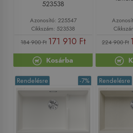
523538
Azonosító: 225547
Azonosí
Cikkszám: 523538
Cikkszá
171 910 Ft
184 900 Ft
224 900 Ft
Kosárba
K
Rendelésre
-7%
Rendelésre