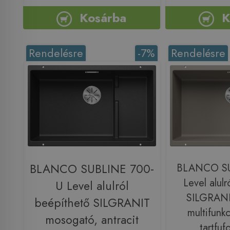
Kosárba
K
Rendelésre
-7%
Rendelésre
BLANCO SUBLINE 700-
BLANCO SU
Level alulr
U Level alulról
SILGRANI
beépíthető SILGRANIT
multifunkc
mosogató, antracit
tartfu