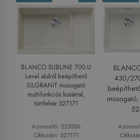
BLANCO SUBLINE 700-U
BLANCO
Level alulról beépíthető
430/270
SILGRANIT mosogató
beépíthet
multifunkciós kosárral,
mosogató, 
törtfehér 527171
52
Azonosító: 225556
Azonosí
Cikkszám: 527171
Cikkszá