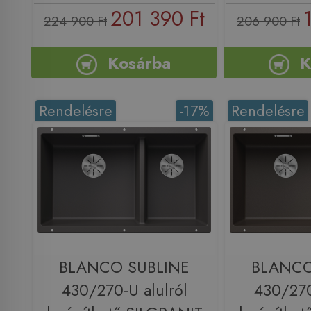
201 390 Ft
224 900 Ft
206 900 Ft
Kosárba
K
Rendelésre
-17%
Rendelésre
BLANCO SUBLINE
BLANCO
430/270-U alulról
430/270