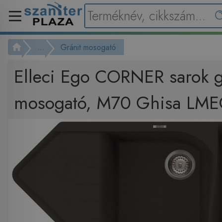
...
Gránit mosogató
Elleci Ego CORNER sarok g
mosogató, M70 Ghisa LM