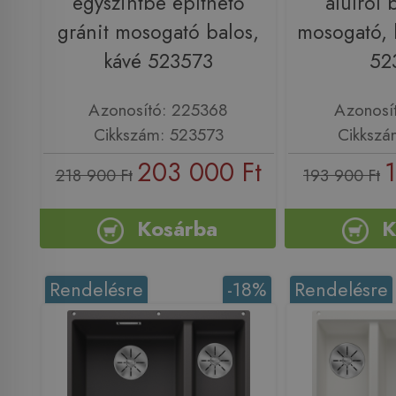
egyszintbe építhető
alulról 
gránit mosogató balos,
mosogató, b
kávé 523573
52
Azonosító: 225368
Azonosí
Cikkszám: 523573
Cikkszá
203 000 Ft
218 900 Ft
193 900 Ft
Kosárba
K
Rendelésre
-18%
Rendelésre