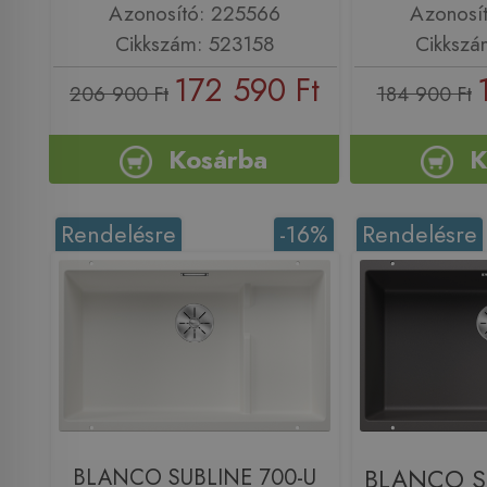
Azonosító: 225566
Azonosí
Cikkszám: 523158
Cikkszá
172 590 Ft
206 900 Ft
184 900 Ft
Kosárba
K
Rendelésre
-16%
Rendelésre
BLANCO SUBLINE 700-U
BLANCO S