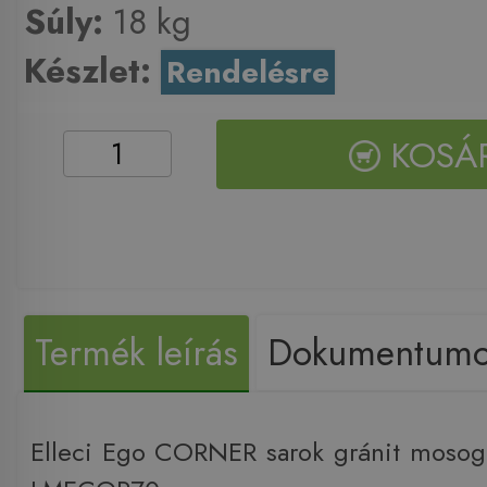
Súly:
18 kg
Készlet:
Rendelésre
KOSÁ
Termék leírás
Dokumentum
Elleci Ego CORNER sarok gránit mosog