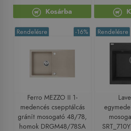
Kosárba
K
Rendelésre
-16%
Rendelésre
Ferro MEZZO II 1-
Lav
medencés csepptálcás
egymeden
gránit mosogató 48/78,
mosogat
homok DRGM48/78SA
SRT_710Y