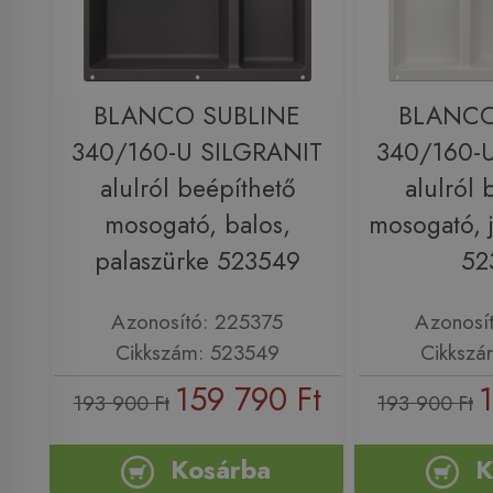
BLANCO SUBLINE
BLANCO
340/160-U SILGRANIT
340/160-
alulról beépíthető
alulról 
mosogató, balos,
mosogató, 
palaszürke 523549
52
Azonosító: 225375
Azonosí
Cikkszám: 523549
Cikkszá
159 790 Ft
193 900 Ft
193 900 Ft
Kosárba
K