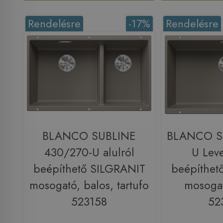
Rendelésre
-17%
Rendelésre
BLANCO SUBLINE
BLANCO S
430/270-U alulról
U Leve
beépíthető SILGRANIT
beépíthet
mosogató, balos, tartufo
mosogat
523158
52