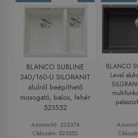
BLANCO SUBLINE
BLANCO SU
Level alulr
340/160-U SILGRANIT
SILGRANI
alulról beépíthető
multifunkc
mosogató, balos, fehér
palaszü
523552
Azonosító: 225374
Azonosí
Cikkszám: 523552
Cikkszá