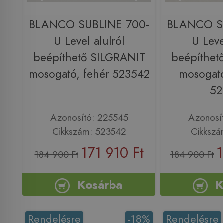
BLANCO SUBLINE 700-
BLANCO S
U Level alulról
U Leve
beépíthető SILGRANIT
beépíthet
mosogató, fehér 523542
mosogató
52
Azonosító: 225545
Azonosí
Cikkszám: 523542
Cikkszá
171 910 Ft
1
184 900 Ft
184 900 Ft
Kosárba
K
Rendelésre
-18%
Rendelésre