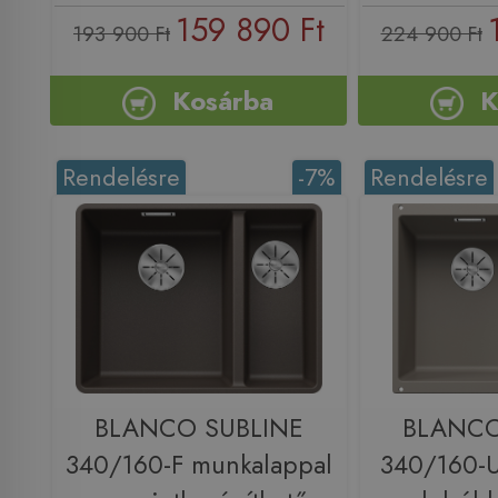
159 890 Ft
193 900 Ft
224 900 Ft
Kosárba
K
Rendelésre
-7%
Rendelésre
BLANCO SUBLINE
BLANCO
340/160-F munkalappal
340/160-