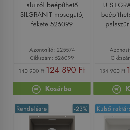
alulról beépíthető
U SILGRA
SILGRANIT mosogató,
beépíthet
fekete 526099
palaszü
Azonosító: 225574
Azonosí
Cikkszám: 526099
Cikkszá
124 890 Ft
140 900 Ft
134 900 Ft
Kosárba
K
Rendelésre
-23%
Külső raktár