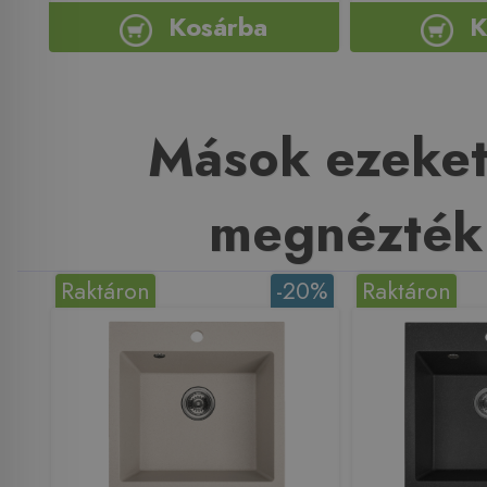
Kosárba
K
Mások ezeket
megnézték
Raktáron
-20%
Raktáron