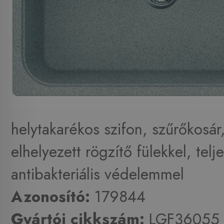
helytakarékos szifon, szűrőkosár,
elhelyezett rögzítő fülekkel, telj
antibakteriális védelemmel
Azonosító:
179844
Gyártói cikkszám:
LGF36055