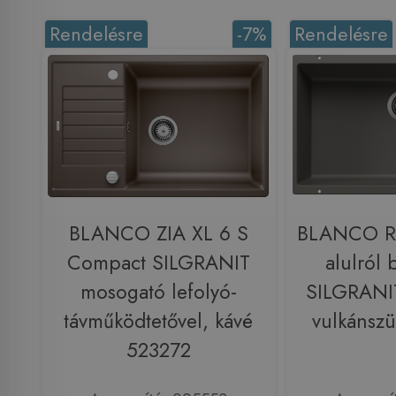
Rendelésre
-7%
Rendelésre
BLANCO ZIA XL 6 S
BLANCO R
Compact SILGRANIT
alulról 
mosogató lefolyó-
SILGRANI
távműködtetővel, kávé
vulkánsz
523272