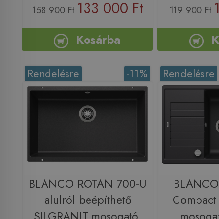
133 000 Ft
158 900 Ft
119 900 Ft
Kosárba
K
Rendelésre
-11%
Rendelésre
BLANCO ROTAN 700-U
BLANCO 
alulról beépíthető
Compact
SILGRANIT mosogató,
mosogat