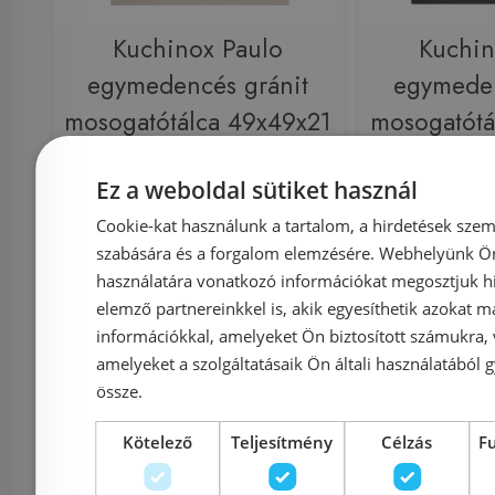
Kuchinox Paulo
Kuchin
egymedencés gránit
egymeden
mosogatótálca 49x49x21
mosogatótá
cm, bézs SRN_410P
cm, feke
Ez a weboldal sütiket használ
Cookie-kat használunk a tartalom, a hirdetések szem
szabására és a forgalom elemzésére. Webhelyünk Ön 
Azonosító: 214276
Azonosí
használatára vonatkozó információkat megosztjuk hi
Cikkszám: SRN_410P
Cikkszám
elemző partnereinkkel is, akik egyesíthetik azokat m
39 990 Ft
49 900 Ft
49 900 Ft
információkkal, amelyeket Ön biztosított számukra,
amelyeket a szolgáltatásaik Ön általi használatából g
össze.
Kosárba
K
Kötelező
Teljesítmény
Célzás
F
Külső raktáron
-5%
Rendelésre