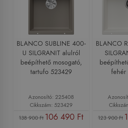
BLANCO SUBLINE 400-
BLANCO R
U SILGRANIT alulról
SILGRAN
beépíthető mosogató,
beépíthet
tartufo 523429
fehér
Azonosító: 225408
Azonosí
Cikkszám: 523429
Cikkszá
106 490 Ft
1
138 900 Ft
123 900 Ft