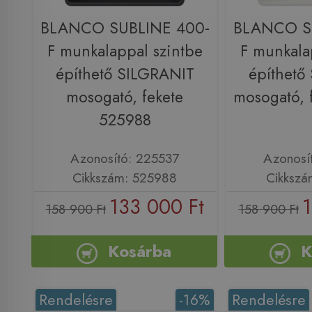
BLANCO SUBLINE 400-
BLANCO S
F munkalappal szintbe
F munkala
építhető SILGRANIT
építhető
mosogató, fekete
mosogató, 
525988
Azonosító: 225537
Azonosí
Cikkszám: 525988
Cikkszá
133 000 Ft
1
158 900 Ft
158 900 Ft
Kosárba
K
Rendelésre
-16%
Rendelésre