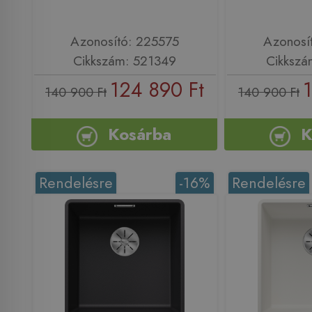
Azonosító: 225575
Azonosí
Cikkszám: 521349
Cikkszá
124 890 Ft
140 900 Ft
140 900 Ft
Kosárba
K
Rendelésre
-16%
Rendelésre