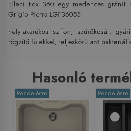
Elleci Fox 360 egy medencés gránit
Grigio Pietra LGF36055
helytakarékos szifon, szűrőkosár, gyári
rögzítő fülekkel, teljeskörű antibakteriá
Hasonló termé
Rendelésre
Rendelésre