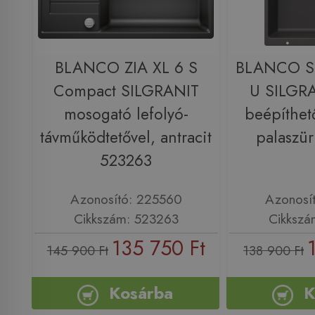
BLANCO ZIA XL 6 S
BLANCO S
Compact SILGRANIT
U SILGRA
mosogató lefolyó-
beépíthet
távműködtetővel, antracit
palaszü
523263
Azonosító: 225560
Azonosí
Cikkszám: 523263
Cikkszá
135 750 Ft
145 900 Ft
138 900 Ft
Kosárba
K