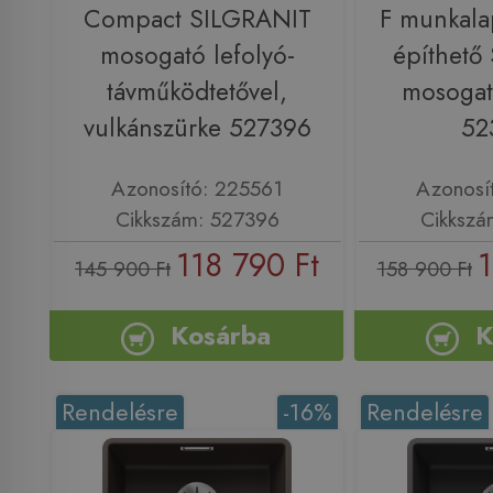
Compact SILGRANIT
F munkala
mosogató lefolyó-
építhető
távműködtetővel,
mosogató
vulkánszürke 527396
52
Azonosító: 225561
Azonosí
Cikkszám: 527396
Cikkszá
118 790 Ft
1
145 900 Ft
158 900 Ft
Kosárba
K
Rendelésre
-16%
Rendelésre