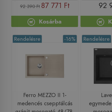
87 771 Ft
92 
92 390 Ft
Kosárba
K
Rendelésre
-16%
Rendelésre
Ferro MEZZO II 1-
Lav
medencés csepptálcás
egymeden
gránit mosogató 48/78,
mosogat