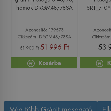
homok DRGM48/78SA
SRT_710Y
Azonosító: 179573
Azonosí
Cikkszám: DRGM48/78SA
Cikkszám
51 996 Ft
53 
61 900 Ft
Kosárba
K
Még több Gránit mosogató
El