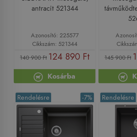
antracit 521344
távműködte
52
Azonosító: 225577
Azonosí
Cikkszám: 521344
Cikkszá
124 890 Ft
1
140 900 Ft
145 900 Ft
Kosárba
K
Rendelésre
-7%
Rendelésre