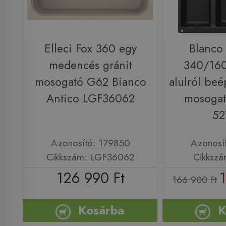
Elleci Fox 360 egy
Blanco
medencés gránit
340/160
mosogató G62 Bianco
alulról beé
Antico LGF36062
mosogató
52
Azonosító: 179850
Azonosí
Cikkszám: LGF36062
Cikkszá
126 990 Ft
166 900 Ft
Kosárba
K