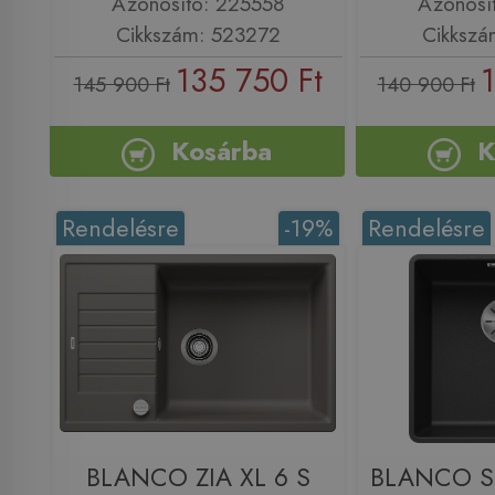
Azonosító: 225558
Azonosí
Cikkszám: 523272
Cikkszá
135 750 Ft
145 900 Ft
140 900 Ft
Kosárba
K
Rendelésre
-19%
Rendelésre
BLANCO ZIA XL 6 S
BLANCO S