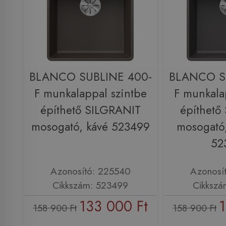
BLANCO SUBLINE 400-
BLANCO S
F munkalappal szintbe
F munkala
építhető SILGRANIT
építhető
mosogató, kávé 523499
mosogató,
52
Azonosító: 225540
Azonosí
Cikkszám: 523499
Cikkszá
133 000 Ft
1
158 900 Ft
158 900 Ft