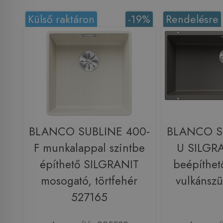
Külső raktáron
-19%
Rendelésre
BLANCO SUBLINE 400-
BLANCO S
F munkalappal szintbe
U SILGRA
építhető SILGRANIT
beépíthet
mosogató, törtfehér
vulkánsz
527165