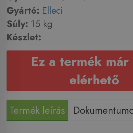
Gyártó:
Elleci
Súly:
15 kg
Készlet:
Ez a termék már
elérhető
Termék leírás
Dokumentum