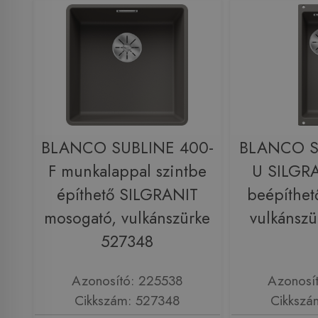
BLANCO SUBLINE 400-
BLANCO S
F munkalappal szintbe
U SILGRA
építhető SILGRANIT
beépíthet
mosogató, vulkánszürke
vulkánsz
527348
Azonosító: 225538
Azonosí
Cikkszám: 527348
Cikkszá