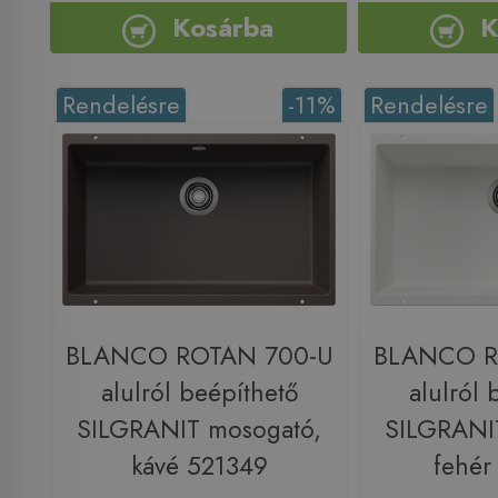
Kosárba
K
Rendelésre
-11%
Rendelésre
BLANCO ROTAN 700-U
BLANCO R
alulról beépíthető
alulról 
SILGRANIT mosogató,
SILGRANI
kávé 521349
fehér