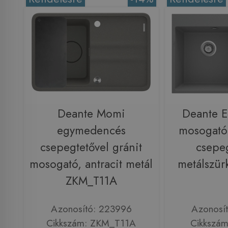
Deante Momi
Deante E
egymedencés
mosogató
csepegtetővel gránit
csepeg
mosogató, antracit metál
metálszür
ZKM_T11A
Azonosító: 223996
Azonosí
Cikkszám: ZKM_T11A
Cikkszám