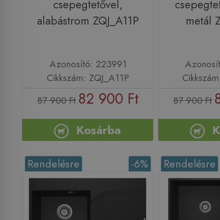
csepegtetővel,
csepegtet
alabástrom ZQJ_A11P
metál 
Azonosító: 223991
Azonosí
Cikkszám: ZQJ_A11P
Cikkszám
82 900 Ft
87 900 Ft
87 900 Ft
Kosárba
K
Rendelésre
-6%
Rendelésre