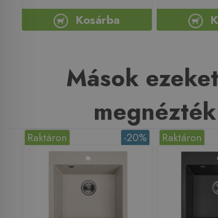
Kosárba
K
Mások ezeket
megnézték
Raktáron
-20%
Raktáron