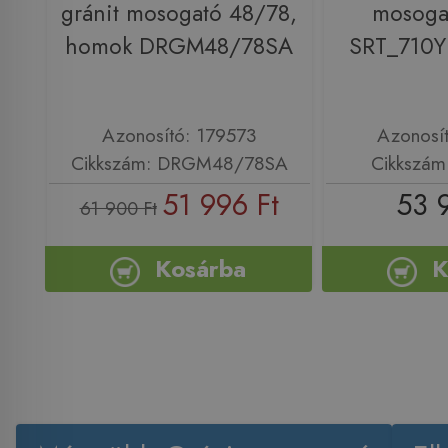
gránit mosogató 48/78,
mosogat
homok DRGM48/78SA
SRT_710Y
Azonosító: 179573
Azonosí
Cikkszám: DRGM48/78SA
Cikkszám
51 996 Ft
53 
61 900 Ft
Kosárba
K