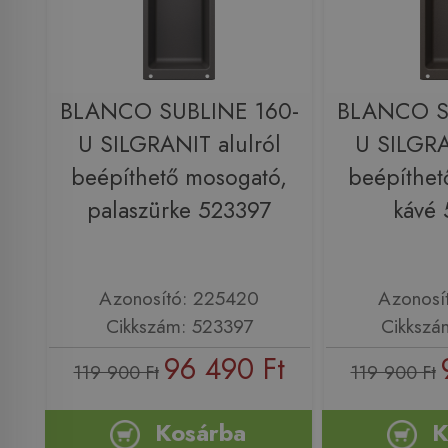
BLANCO SUBLINE 160-
BLANCO S
U SILGRANIT alulról
U SILGRA
beépíthető mosogató,
beépíthet
palaszürke 523397
kávé
Azonosító: 225420
Azonosí
Cikkszám: 523397
Cikkszá
96 490 Ft
119 900 Ft
119 900 Ft
Kosárba
K