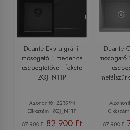
Deante Evora gránit
Deante C
mosogató 1 medence
mosogató 
csepegtetővel, fekete
csepeg
ZQJ_N11P
metálszür
Azonosító: 223994
Azonosí
Cikkszám: ZQJ_N11P
Cikkszám
82 900 Ft
87 900 Ft
87 900 Ft