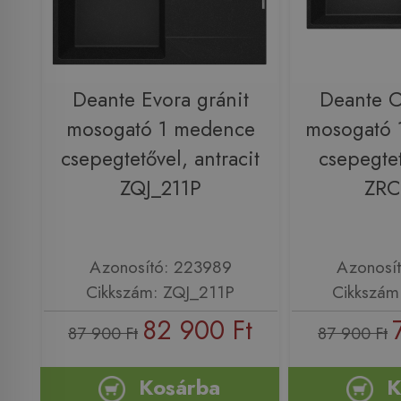
Deante Evora gránit
Deante C
mosogató 1 medence
mosogató 
csepegtetővel, antracit
csepegtet
ZQJ_211P
ZRC
Azonosító: 223989
Azonosí
Cikkszám: ZQJ_211P
Cikkszám
82 900 Ft
87 900 Ft
87 900 Ft
Kosárba
K