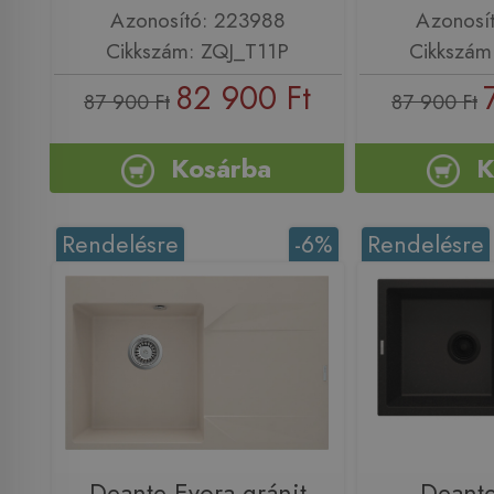
Azonosító: 223988
Azonosí
Cikkszám: ZQJ_T11P
Cikkszám
82 900 Ft
87 900 Ft
87 900 Ft
Kosárba
K
Rendelésre
-6%
Rendelésre
Deante Evora gránit
Deante