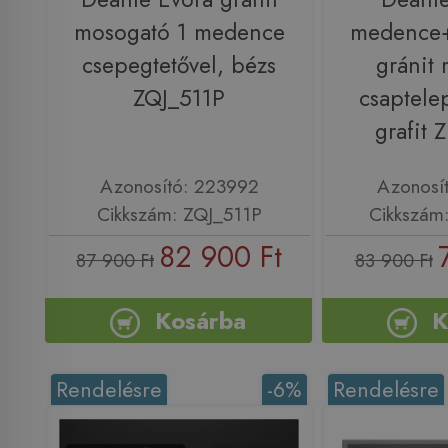
mosogató 1 medence
medence+
csepegtetővel, bézs
gránit
ZQJ_511P
csaptele
grafit
Azonosító: 223992
Azonosí
Cikkszám: ZQJ_511P
Cikkszám
82 900 Ft
87 900 Ft
83 900 Ft
Kosárba
K
Rendelésre
-6%
Rendelésre