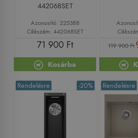
442068SET
Azonosító: 225388
Azonosí
Cikkszám: 442068SET
Cikkszá
71 900 Ft
119 900 Ft
Kosárba
K
Rendelésre
-20%
Rendelésre