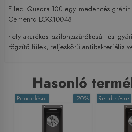
Elleci Quadra 100 egy medencés gráni
Cemento LGQ10048
helytakarékos szifon,szűrőkosár és gyár
rögzítő fülek, teljeskörű antibakteriális
Hasonló termé
Rendelésre
-20%
Rendelésre