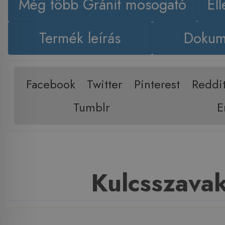
Még több Gránit mosogató
El
Termék leírás
Dokum
Facebook
Twitter
Pinterest
Reddi
Tumblr
E
Kulcsszava