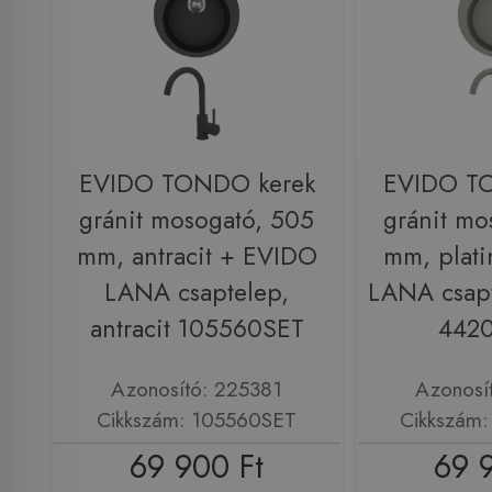
EVIDO TONDO kerek
EVIDO T
gránit mosogató, 505
gránit mo
mm, antracit + EVIDO
mm, plat
LANA csaptelep,
LANA csapt
antracit 105560SET
442
Azonosító: 225381
Azonosí
Cikkszám: 105560SET
Cikkszám
69 900 Ft
69 