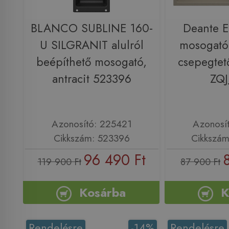
BLANCO SUBLINE 160-
Deante E
U SILGRANIT alulról
mosogató
beépíthető mosogató,
csepegtet
antracit 523396
ZQJ
Azonosító: 225421
Azonosí
Cikkszám: 523396
Cikkszám
96 490 Ft
119 900 Ft
87 900 Ft
Kosárba
K
Rendelésre
-14%
Rendelésre