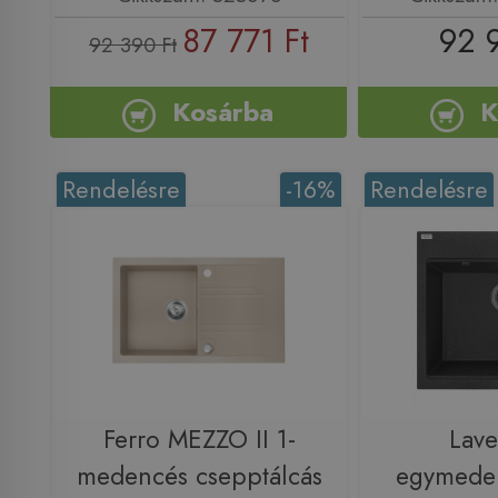
87 771 Ft
92 
92 390 Ft
Kosárba
K
Rendelésre
-16%
Rendelésre
Ferro MEZZO II 1-
Lav
medencés csepptálcás
egymeden