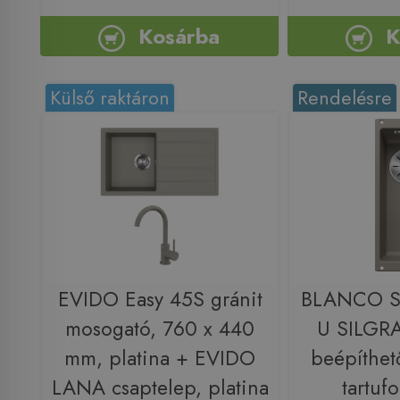
Kosárba
K
Külső raktáron
Rendelésre
EVIDO Easy 45S gránit
BLANCO S
mosogató, 760 x 440
U SILGRA
mm, platina + EVIDO
beépíthet
LANA csaptelep, platina
tartuf