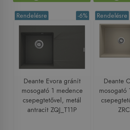
Rendelésre
-6%
Rendelésre
Deante Evora gránit
Deante C
mosogató 1 medence
mosogató 
csepegtetővel, metál
csepegtet
antracit ZQJ_T11P
ZRC