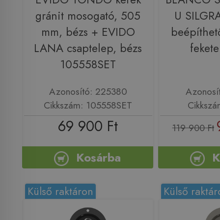
gránit mosogató, 505
U SILGRA
mm, bézs + EVIDO
beépíthet
LANA csaptelep, bézs
feket
105558SET
Azonosító: 225380
Azonosí
Cikkszám: 105558SET
Cikkszá
69 900 Ft
119 900 Ft
Kosárba
K
Külső raktáron
Külső raktár