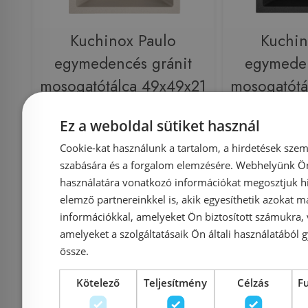
Kuchinox Paulo
Kuchin
egymedencés gránit
egymeden
mosogatótálca 49x49x21
mosogatótá
cm, bézs SRN_410P
cm, feke
Ez a weboldal sütiket használ
Cookie-kat használunk a tartalom, a hirdetések szem
szabására és a forgalom elemzésére. Webhelyünk Ön 
Azonosító: 214276
Azonosí
használatára vonatkozó információkat megosztjuk hi
Cikkszám: SRN_410P
Cikkszám
elemző partnereinkkel is, akik egyesíthetik azokat m
39 990 Ft
információkkal, amelyeket Ön biztosított számukra,
49 900 Ft
49 900 Ft
amelyeket a szolgáltatásaik Ön általi használatából g
össze.
Kosárba
K
Kötelező
Teljesítmény
Célzás
F