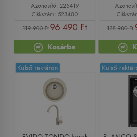
Azonosító: 225419
Azonosí
Cikkszám: 523400
Cikkszá
96 490 Ft
119 900 Ft
138 900 Ft
Kosárba
K
Külső raktáron
Külső raktár
EVIDO TONDO kerek
BLANCO S