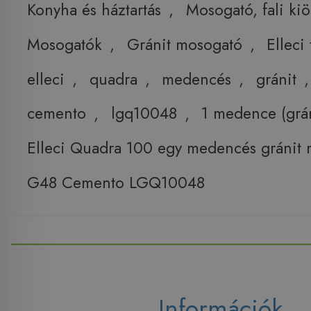
Konyha és háztartás
,
Mosogató, fali ki
Mosogatók
,
Gránit mosogató
,
Elleci
elleci
,
quadra
,
medencés
,
gránit
cemento
,
lgq10048
,
1 medence (grán
Elleci Quadra 100 egy medencés gránit
G48 Cemento LGQ10048
Információk