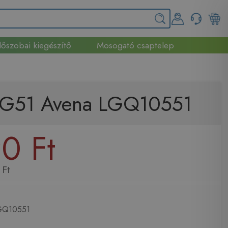
őszobai kiegészítő
Mosogató csaptelep
ó G51 Avena LGQ10551
0 Ft
 Ft
Q10551