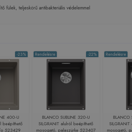
tő fülek, teljeskörű antibakteriális védelemmel
-23%
Rendelésre
-22%
Rendelésre
INE 400-U
BLANCO SUBLINE 320-U
BLANCO S
l beépíthető
SILGRANIT alulról beépíthető
SILGRANIT a
ufo 523429
mosogató, palaszürke 523407
mosogató, p