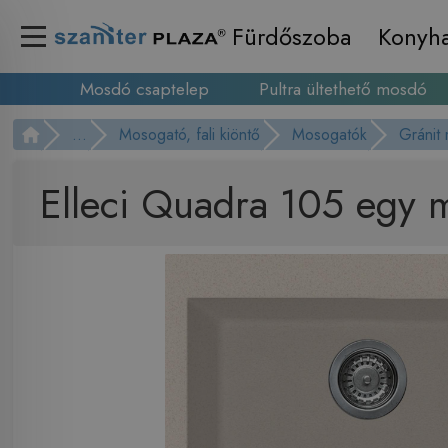
Fürdőszoba
Konyh
Mosdó csaptelep
Pultra ültethető mosdó
...
Mosogató, fali kiöntő
Mosogatók
Gránit
Elleci Quadra 105 egy