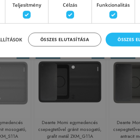
Teljesítmény
Célzás
Funkcionalitás
225423
Azonosító: 225411
Azono
526802
Cikkszám: 527160
Cikks
 390 Ft
106 760 Ft
134 900 Ft
119 900 F
sárba
Kosárba
ÁLLÍTÁSOK
ÖSSZES ELUTASÍTÁSA
ÖSSZES 
-13%
Rendelésre
-13%
Rendelésre
gymedencés
Deante Momi egymedencés
Deante Mo
nit mosogató,
csepegtetővel gránit mosogató,
csepegtetőve
ZKM_S11A
grafit metál ZKM_G11A
antracit 