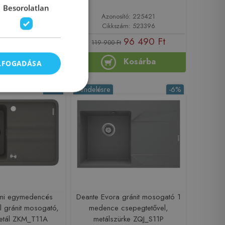
Besorolatlan
sító: 225418
Azonosító: 225421
zám: 523403
Cikkszám: 523396
96 490 Ft
96 490 Ft
t
119 900 Ft
Kosárba
Kosárba
ELFOGADÁSA
-14%
Rendelésre
-6%
mi egymedencés
Deante Evora gránit mosogató 1
l gránit mosogató,
medence csepegtetővel,
metál ZKM_T11A
metálszürke ZQJ_S11P