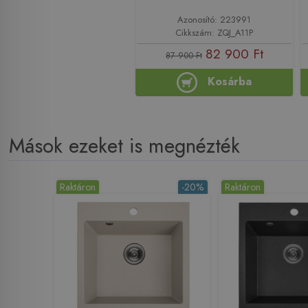
Azonosító: 223991
Cikkszám: ZQJ_A11P
82 900 Ft
87 900 Ft
Kosárba
Mások ezeket is megnézték
Raktáron
-20%
Raktáron