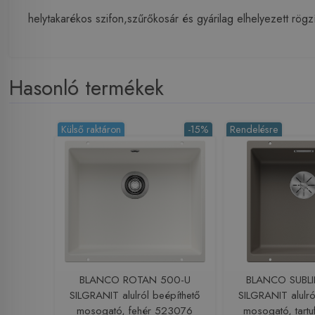
helytakarékos szifon,szűrőkosár és gyárilag elhelyezett rögzí
Hasonló termékek
Külső raktáron
-15%
Rendelésre
BLANCO ROTAN 500-U
BLANCO SUBL
SILGRANIT alulról beépíthető
SILGRANIT alulró
mosogató, fehér 523076
mosogató, tart