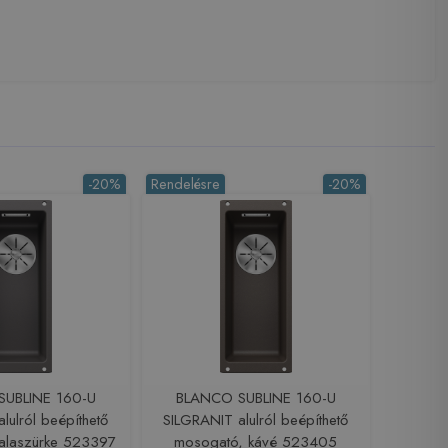
-20%
Rendelésre
-20%
UBLINE 160-U
BLANCO SUBLINE 160-U
lulról beépíthető
SILGRANIT alulról beépíthető
alaszürke 523397
mosogató, kávé 523405