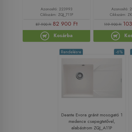
Azonosító: 223993
Azonosító: 
Cikkszám: ZQJ_711P
Cikkszám: Z
82 900 Ft
103
87 900 Ft
119 900 Ft
Kosárba
Ko
Rendelésre
-6%
Deante Evora gránit mosogató 1
medence csepegtetővel,
alabástrom ZQJ_A11P