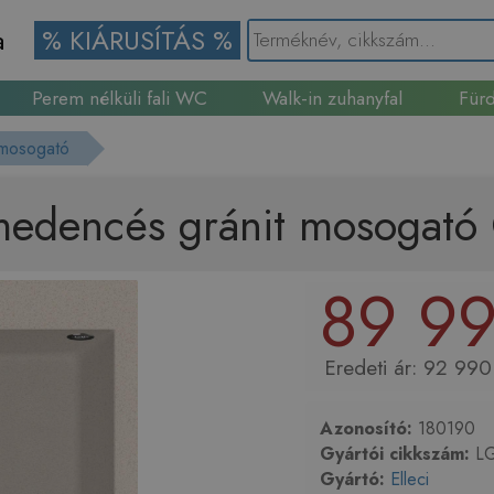
a
% KIÁRUSÍTÁS %
Perem nélküli fali WC
Walk-in zuhanyfal
Fürd
Gránit mosogató
 mosogató
 medencés gránit mosogat
89 99
92 990
Azonosító:
180190
Gyártói cikkszám:
LG
Gyártó:
Elleci