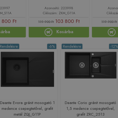
223997
Azonosító: 223998
Azonos
KM_S11A
Cikkszám: ZKM_G11A
Cikksz
 800 Ft
103 800 Ft
119 900 Ft
119 900 Ft
sárba
Kosárba
Rendelésre
-6%
Rendelésre
-12
Deante Evora gránit mosogató 1
Deante Corio gránit mosogató
medence csepegtetővel, grafit
1,5 medence csepegtetővel,
metál ZQJ_G11P
grafit ZRC_2513