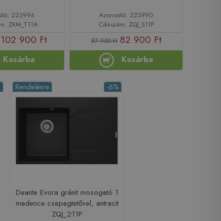
ító: 223996
Azonosító: 223990
ám: ZKM_T11A
Cikkszám: ZQJ_S11P
102 900 Ft
82 900 Ft
87 900 Ft
Kosárba
Kosárba
%
Rendelésre
-6%
Deante Evora gránit mosogató 1
medence csepegtetővel, antracit
ZQJ_211P