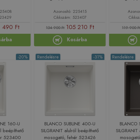
 225408
Azonosító: 225415
Azonos
523429
Cikkszám: 523407
Cikks
 490 Ft
105 210 Ft
134 900 Ft
119 900 F
sárba
Kosárba
-20%
Rendelésre
-31%
Rendelésre
NE 160-U
BLANCO SUBLINE 400-U
BLANCO S
l beépíthető
SILGRANIT alulról beépíthető
SILGRANIT a
ér 523400
mosogató, fehér 523426
mosogató