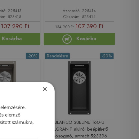
sító: 225413
Azonosító: 225414
zám: 523415
Cikkszám: 523414
107 290 Ft
107 390 Ft
134 900 Ft
Kosárba
Kosárba
-20%
Rendelésre
-20%
×
 elemzésére.
 és elemző
UBLINE 160-U
BLANCO SUBLINE 160-U
sított számukra,
lulról beépíthető
SILGRANIT alulról beépíthető
 tartufo 523403
mosogató, antracit 523396