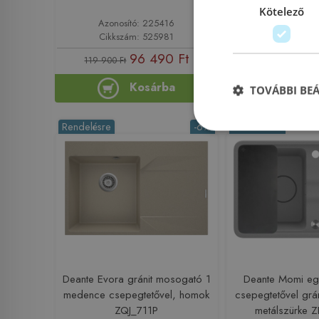
Kötelező
Azonosító: 225416
Azonosító: 
Cikkszám: 525981
Cikkszám: 
96 490 Ft
105
119 900 Ft
119 900 Ft
Kosárba
Ko
TOVÁBBI BE
Rendelésre
-6%
Rendelésre
Deante Evora gránit mosogató 1
Deante Momi e
medence csepegtetővel, homok
csepegtetővel grá
ZQJ_711P
metálszürke 