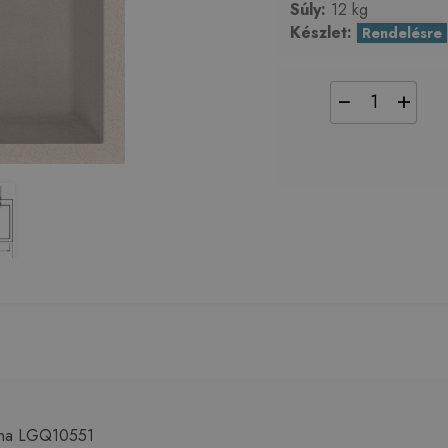
Súly:
12 kg
Készlet:
Rendelésre
−
+
vena LGQ10551