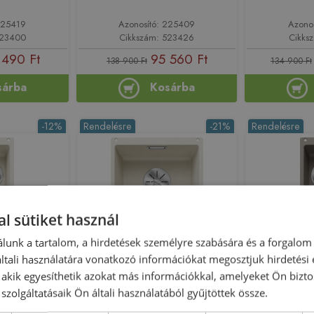
225419
Azonosító: 225409
Azono
523400
Cikkszám: 523426
Cikks
 490 Ft
95 560 Ft
138 900 Ft
134 900 Ft
sárba
Kosárba
-12%
Rendelésre
-21%
Rendelésre
l sütiket használ
lunk a tartalom, a hirdetések személyre szabására és a forgalom
tali használatára vonatkozó információkat megosztjuk hirdetési
NE 160-U
BLANCO SUBLINE 320-U
BLANCO S
, akik egyesíthetik azokat más információkkal, amelyeket Ön bizto
l beépíthető
SILGRANIT alulról beépíthető
SILGRANIT a
szolgáltatásaik Ön általi használatából gyűjtöttek össze.
ehér 526802
mosogató, törtfehér 527160
mosogató,