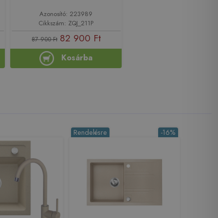
Azonosító: 223989
Cikkszám: ZQJ_211P
82 900 Ft
87 900 Ft
Kosárba
Rendelésre
-16%