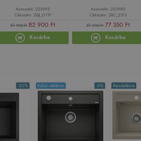
Azonosító: 223995
Azonosító: 223980
Cikkszám: ZQJ_G11P
Cikkszám: ZRC_2513
82 900 Ft
77 350 Ft
87 900 Ft
87 900 Ft
Kosárba
Kosárba
-20%
Külső raktáron
-5%
Rendelésre