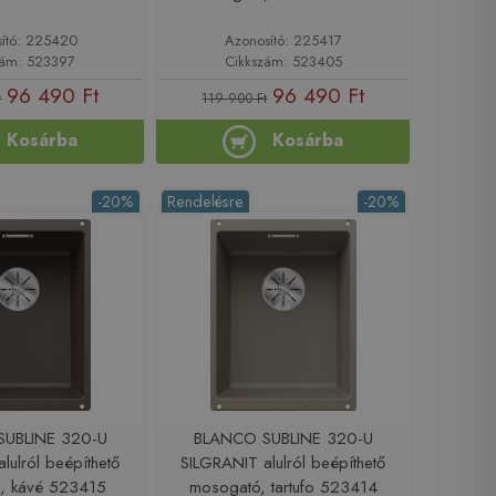
ító: 225420
Azonosító: 225417
zám: 523397
Cikkszám: 523405
96 490 Ft
96 490 Ft
t
119 900 Ft
Kosárba
Kosárba
-20%
Rendelésre
-20%
UBLINE 320-U
BLANCO SUBLINE 320-U
lulról beépíthető
SILGRANIT alulról beépíthető
, kávé 523415
mosogató, tartufo 523414