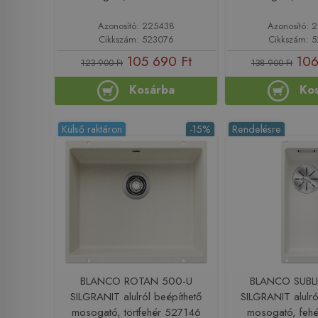
Azonosító: 225438
Azonosító:
Cikkszám: 523076
Cikkszám: 
105 690 Ft
106
123 900 Ft
138 900 Ft
Kosárba
Ko
Külső raktáron
-15%
Rendelésre
BLANCO ROTAN 500-U
BLANCO SUBLI
SILGRANIT alulról beépíthető
SILGRANIT alulró
mosogató, törtfehér 527146
mosogató, feh