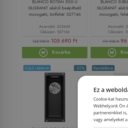
BLANCO ROTAN 500-U
BLANCO SUBLI
SILGRANIT alulról beépíthető
SILGRANIT alulró
mosogató, törtfehér 527146
mosogató, feh
Azonosító: 225440
Azonosító: 
Cikkszám: 527146
Cikkszám: 
105 690 Ft
96
123 900 Ft
119 900 Ft
Kosárba
Ko
Külső raktáron
-20%
Rendelésre
Ez a webolda
Cookie-kat haszná
Webhelyünk Ön ál
partnereinkkel is
vagy amelyeket a 