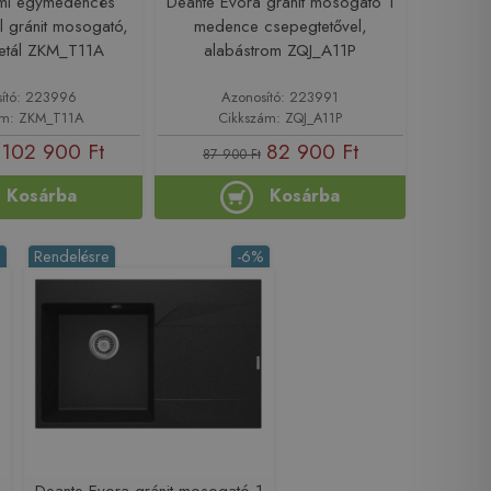
mi egymedencés
Deante Evora gránit mosogató 1
l gránit mosogató,
medence csepegtetővel,
metál ZKM_T11A
alabástrom ZQJ_A11P
ító: 223996
Azonosító: 223991
ám: ZKM_T11A
Cikkszám: ZQJ_A11P
102 900 Ft
82 900 Ft
87 900 Ft
Kosárba
Kosárba
%
Rendelésre
-6%
Deante Evora gránit mosogató 1