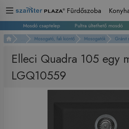
Fürdőszoba
Konyh
Mosdó csaptelep
Pultra ültethető mosdó
...
Mosogató, fali kiöntő
Mosogatók
Gránit
Elleci Quadra 105 egy 
LGQ10559