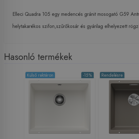
Elleci Quadra 105 egy medencés gránit mosogató G59 An
helytakarékos szifon,szűrőkosár és gyárilag elhelyezett rögzí
Hasonló termékek
Külső raktáron
-15%
Rendelésre