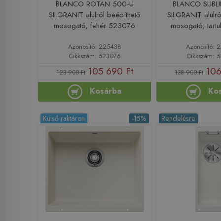
BLANCO ROTAN 500-U
BLANCO SUBL
SILGRANIT alulról beépíthető
SILGRANIT alulró
mosogató, fehér 523076
mosogató, tart
Azonosító: 225438
Azonosító:
Cikkszám: 523076
Cikkszám: 
105 690 Ft
106
123 900 Ft
138 900 Ft
Kosárba
Ko
Külső raktáron
-15%
Rendelésre