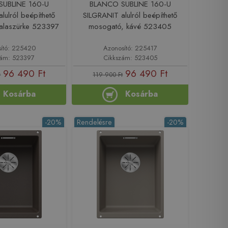
UBLINE 160-U
BLANCO SUBLINE 160-U
lulról beépíthető
SILGRANIT alulról beépíthető
alaszürke 523397
mosogató, kávé 523405
ító: 225420
Azonosító: 225417
zám: 523397
Cikkszám: 523405
96 490 Ft
96 490 Ft
t
119 900 Ft
Kosárba
Kosárba
-20%
Rendelésre
-20%