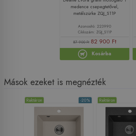
medence csepegtetővel,
metálszürke ZQJ_S11P
Azonosító: 223990
Cikkszám: ZQJ_S11P
82 900 Ft
87 900 Ft
Kosárba
Mások ezeket is megnézték
Raktáron
-20%
Raktáron