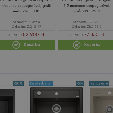
medence csepegtetővel, grafit
1,5 medence csepegtetővel,
metál ZQJ_G11P
grafit ZRC_2513
Azonosító: 223995
Azonosító: 223980
Cikkszám: ZQJ_G11P
Cikkszám: ZRC_2513
82 900 Ft
77 350 Ft
87 900 Ft
87 900 Ft
Kosárba
Kosárba
-20%
Külső raktáron
-5%
Rendelésre