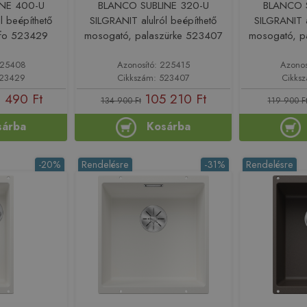
INE 400-U
BLANCO SUBLINE 320-U
BLANCO S
l beépíthető
SILGRANIT alulról beépíthető
SILGRANIT a
ufo 523429
mosogató, palaszürke 523407
mosogató, p
 225408
Azonosító: 225415
Azonos
523429
Cikkszám: 523407
Cikks
 490 Ft
105 210 Ft
134 900 Ft
119 900 F
sárba
Kosárba
-20%
Rendelésre
-31%
Rendelésre