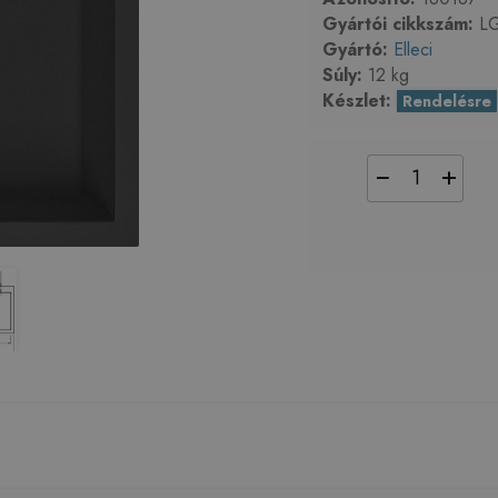
Gyártói cikkszám:
LG
Gyártó:
Elleci
Súly:
12 kg
Készlet:
Rendelésre
−
+