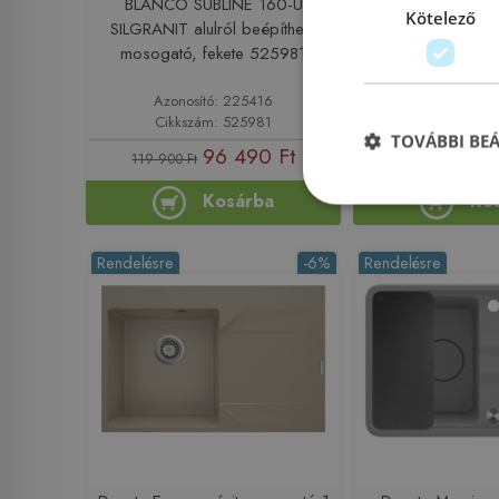
BLANCO SUBLINE 160-U
BLANCO SUBLI
Kötelező
SILGRANIT alulról beépíthető
SILGRANIT alulró
mosogató, fekete 525981
mosogató, törtf
Azonosító: 225416
Azonosító: 
Cikkszám: 525981
Cikkszám: 
TOVÁBBI BE
96 490 Ft
105
119 900 Ft
119 900 Ft
Kosárba
Ko
Rendelésre
-6%
Rendelésre