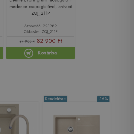
medence csepegtetővel, antracit
ZQJ_211P
Azonosító: 223989
Cikkszám: ZQJ_211P
82 900 Ft
87 900 Ft
Kosárba
Rendelésre
-16%