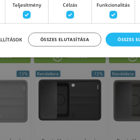
NE 160-U
BLANCO SUBLINE 320-U
BLANCO S
Teljesítmény
Célzás
Funkcionalitás
l beépíthető
SILGRANIT alulról beépíthető
SILGRANIT a
ehér 526802
mosogató, törtfehér 527160
mosogató,
225423
Azonosító: 225411
Azono
526802
Cikkszám: 527160
Cikks
ÁLLÍTÁSOK
ÖSSZES ELUTASÍTÁSA
ÖSSZES 
 390 Ft
106 760 Ft
134 900 Ft
119 900 F
sárba
Kosárba
-13%
Rendelésre
-13%
Rendelésre