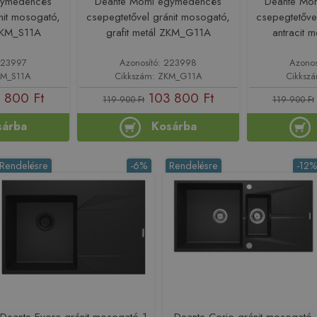
gymedencés
Deante Momi egymedencés
Deante Mo
nit mosogató,
csepegtetővel gránit mosogató,
csepegtetőve
ZKM_S11A
grafit metál ZKM_G11A
antracit 
223997
Azonosító: 223998
Azonos
KM_S11A
Cikkszám: ZKM_G11A
Cikksz
 800 Ft
103 800 Ft
119 900 Ft
119 900 Ft
sárba
Kosárba
Rendelésre
-6%
Rendelésre
-12
Deante Evora gránit mosogató 1
Deante Corio gránit mosogató