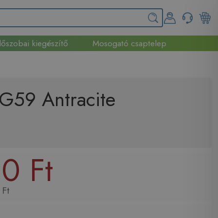
őszobai kiegészítő
Mosogató csaptelep
G59 Antracite
0 Ft
 Ft