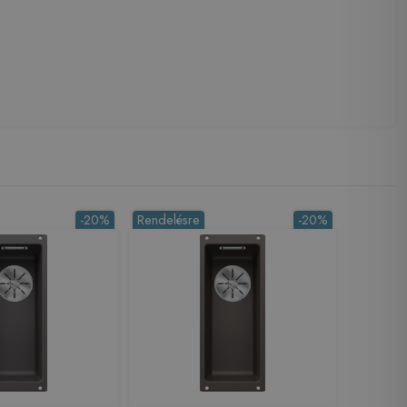
-20%
Rendelésre
-20%