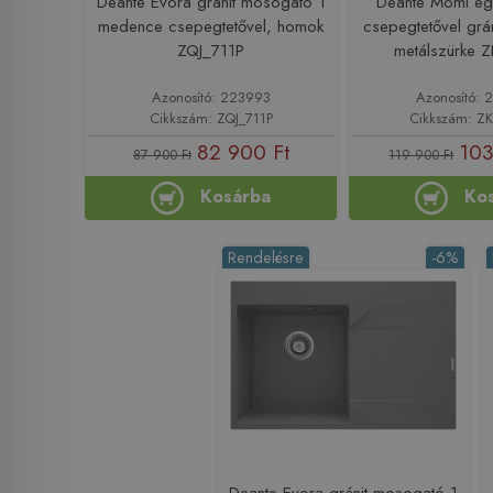
Deante Evora gránit mosogató 1
Deante Momi e
medence csepegtetővel, homok
csepegtetővel grá
ZQJ_711P
metálszürke 
Azonosító: 223993
Azonosító: 
Cikkszám: ZQJ_711P
Cikkszám: Z
82 900 Ft
103
87 900 Ft
119 900 Ft
Kosárba
Ko
Rendelésre
-6%
Deante Evora gránit mosogató 1