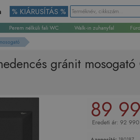
a
% KIÁRUSÍTÁS %
Perem nélküli fali WC
Walk-in zuhanyfal
Fürd
Gránit mosogató
 mosogató
medencés gránit mosogató 
89 99
92 990
Azonosító:
180187