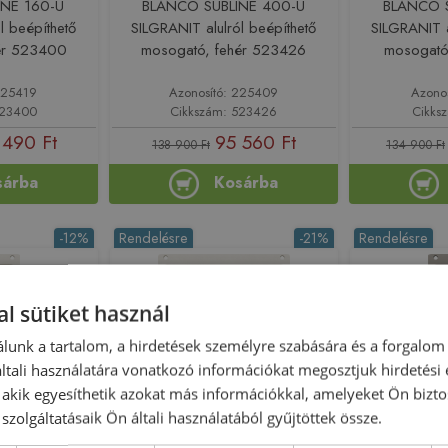
NE 160-U
BLANCO SUBLINE 400-U
BLANCO S
l beépíthető
SILGRANIT alulról beépíthető
SILGRANIT a
ér 523400
mosogató, fehér 523426
mosogató
225419
Azonosító: 225409
Azono
523400
Cikkszám: 523426
Cikks
 490 Ft
95 560 Ft
138 900 Ft
134 900 Ft
sárba
Kosárba
-12%
Rendelésre
-21%
Rendelésre
l sütiket használ
lunk a tartalom, a hirdetések személyre szabására és a forgalom
tali használatára vonatkozó információkat megosztjuk hirdetési
, akik egyesíthetik azokat más információkkal, amelyeket Ön bizto
szolgáltatásaik Ön általi használatából gyűjtöttek össze.