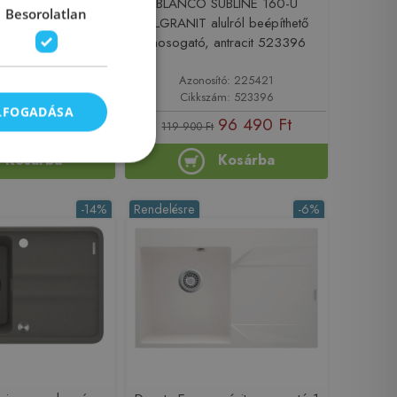
UBLINE 160-U
BLANCO SUBLINE 160-U
Besorolatlan
lulról beépíthető
SILGRANIT alulról beépíthető
 tartufo 523403
mosogató, antracit 523396
sító: 225418
Azonosító: 225421
zám: 523403
Cikkszám: 523396
ELFOGADÁSA
96 490 Ft
96 490 Ft
t
119 900 Ft
Kosárba
Kosárba
-14%
Rendelésre
-6%