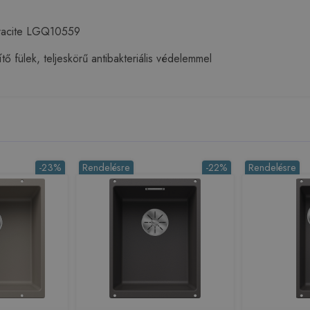
tracite LGQ10559
tő fülek, teljeskörű antibakteriális védelemmel
-23%
Rendelésre
-22%
Rendelésre