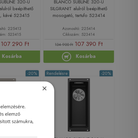
UBLINE 320-U
BLANCO SUBLINE 320-U
lulról beépíthető
SILGRANIT alulról beépíthető
, kávé 523415
mosogató, tartufo 523414
sító: 225413
Azonosító: 225414
zám: 523415
Cikkszám: 523414
107 290 Ft
107 390 Ft
134 900 Ft
Kosárba
Kosárba
-20%
Rendelésre
-20%
×
 elemzésére.
 és elemző
sított számukra,