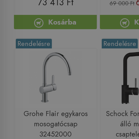
73 413 Ft
69 000 Ft
Kosárba
K
Rendelésre
Rendelésre
Grohe Flair egykaros
Schock Fon
mosogatócsap
álló 
32452000
csaptel