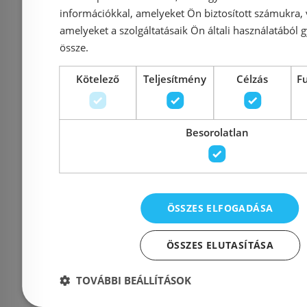
információkkal, amelyeket Ön biztosított számukra,
Cikkszám: 31367001
Cikksz
amelyeket a szolgáltatásaik Ön általi használatából g
27 180 Ft
össze.
34 306 Ft
22 600 Ft
Kötelező
Teljesítmény
Célzás
F
Kosárba
K
Besorolatlan
Raktáron
-16%
Rendelésre
ÖSSZES ELFOGADÁSA
ÖSSZES ELUTASÍTÁSA
TOVÁBBI BEÁLLÍTÁSOK
Ferro Zumba álló
Ferro Z