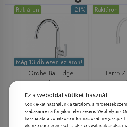
Raktáron
-21%
Raktáron
Még 13 db ezen az áron!
Grohe BauEdge
Ferro Z
egykaros
mosogató
mosogatócsaptelep
flexibilis 
Ez a weboldal sütiket használ
31367001
fehér
Cookie-kat használunk a tartalom, a hirdetések szem
szabására és a forgalom elemzésére. Webhelyünk Ön 
használatára vonatkozó információkat megosztjuk hi
elemző partnereinkkel is, akik egyesíthetik azokat m
Azonosító: 179657
Azonosí