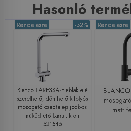
Hasonló termé
Rendelésre
-32%
Rendelésre
Blanco LARESSA-F ablak elé
BLANCO
szerelhető, dönthető kifolyós
mosogató
mosogató csaptelep jobbos
matt f
működtető karral, króm
521545