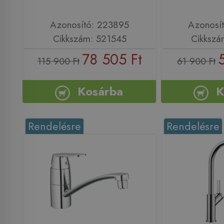
Azonosító: 223895
Azonosí
Cikkszám: 521545
Cikkszá
78 505 Ft
115 900 Ft
61 900 Ft
Kosárba
K
Rendelésre
Rendelésre