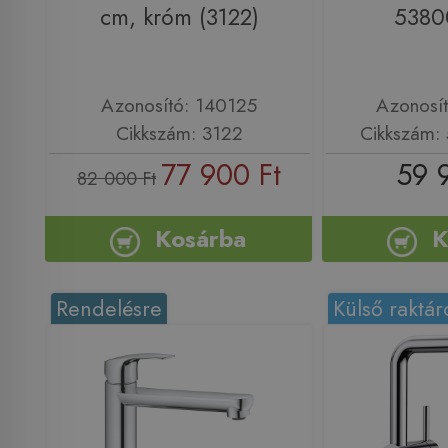
cm, króm (3122)
5380
Azonosító: 140125
Azonosí
Cikkszám: 3122
Cikkszám:
77 900 Ft
59 
82 000 Ft
Kosárba
K
Rendelésre
Külső raktár