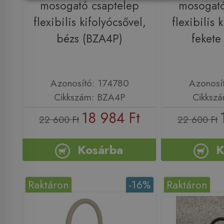
mosogató csaptelep
mosogató
flexibilis kifolyócsővel,
flexibilis 
bézs (BZA4P)
fekete
Azonosító: 174780
Azonosí
Cikkszám: BZA4P
Cikksz
18 984 Ft
22 600 Ft
22 600 Ft
Kosárba
K
Raktáron
-16%
Raktáron