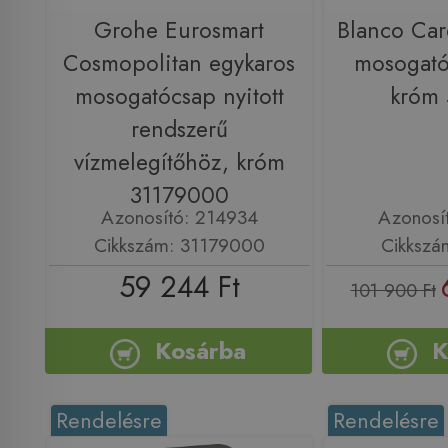
Grohe Eurosmart
Blanco Car
Cosmopolitan egykaros
mosogató
mosogatócsap nyitott
króm
rendszerű
vízmelegítőhöz, króm
31179000
Azonosító: 214934
Azonosí
Cikkszám: 31179000
Cikkszá
59 244 Ft
101 900 Ft
Kosárba
K
Rendelésre
Rendelésre