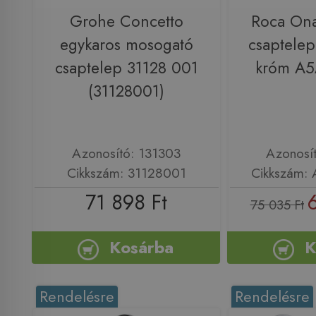
Grohe Concetto
Roca On
egykaros mosogató
csaptelep
csaptelep 31128 001
króm A
(31128001)
Azonosító: 131303
Azonosí
Cikkszám: 31128001
Cikkszám:
71 898 Ft
75 035 Ft
Kosárba
K
Rendelésre
Rendelésre