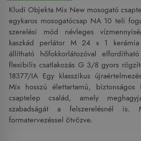
Kludi Objekta Mix New mosogató csapt
egykaros mosogatócsap NA 10 teli fog
szerelési mód névleges vízmennyisé
kaszkád perlátor M 24 x 1 kerámia 
állítható hőfokkorlátozóval elfordíthat
flexibilis csatlakozás G 3/8 gyors rögzí
18377/IA Egy klasszikus újraértelmez
Mix hosszú élettartamú, biztonságos 
csaptelep család, amely meghagyj
szabadságát a felszerelésnél is.
formatervezéssel ötvözve.