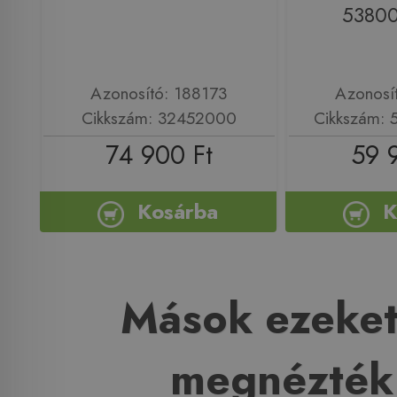
5380
Azonosító: 188173
Azonosí
Cikkszám: 32452000
Cikkszám:
74 900 Ft
59 
Kosárba
K
Mások ezeket
megnézték