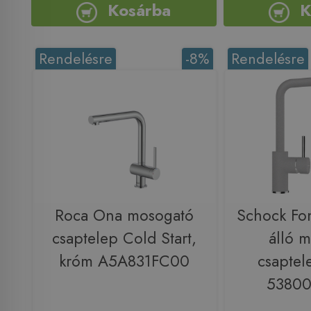
Kosárba
K
Rendelésre
-8%
Rendelésre
Roca Ona mosogató
Schock Fon
csaptelep Cold Start,
álló 
króm A5A831FC00
csaptel
5380