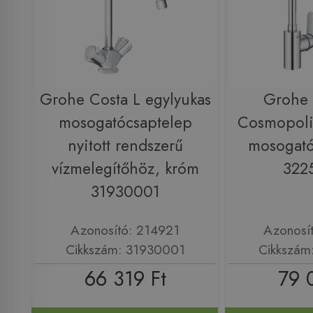
Grohe Costa L egylyukas
Grohe 
mosogatócsaptelep
Cosmopoli
nyitott rendszerű
mosogató
vízmelegítőhöz, króm
322
31930001
Azonosító: 214921
Azonosí
Cikkszám: 31930001
Cikkszám
66 319 Ft
79 