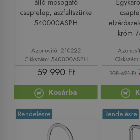
álló mosogató
Egykaro
csaptelep, aszfaltszürke
csapte
540000ASPH
elzárószel
króm 
Azonosító: 210222
Azonosí
Cikkszám: 540000ASPH
Cikkszám
59 990 Ft
108 421 Ft
Kosárba
K
Rendelésre
Rendelésre