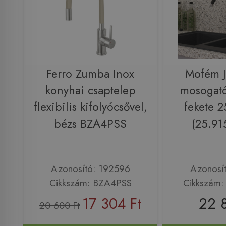
Ferro Zumba Inox
Mofém J
konyhai csaptelep
mosogató
flexibilis kifolyócsővel,
fekete 
bézs BZA4PSS
(25.91
Azonosító: 192596
Azonosí
Cikkszám: BZA4PSS
Cikkszám
17 304 Ft
22 
20 600 Ft