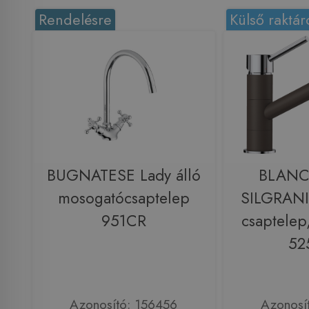
Rendelésre
Külső raktár
BUGNATESE Lady álló
BLAN
mosogatócsaptelep
SILGRANI
951CR
csaptelep
52
Azonosító: 156456
Azonosí