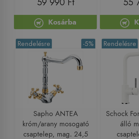
59 990 Ft
55 
Kosárba
K
Rendelésre
-5%
Rendelésre
Sapho ANTEA
Schock Fon
króm/arany mosogató
álló 
csaptelep, mag. 24,5
csaptel