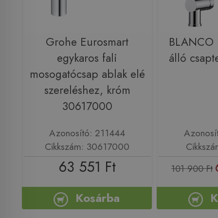
Grohe Eurosmart
BLANCO 
egykaros fali
álló csap
mosogatócsap ablak elé
szereléshez, króm
30617000
Azonosító: 211444
Azonosí
Cikkszám: 30617000
Cikkszá
63 551 Ft
101 900 Ft
Kosárba
K