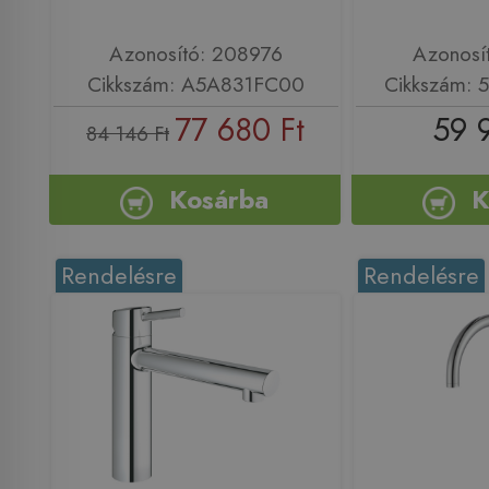
Azonosító: 208976
Azonosí
Cikkszám: A5A831FC00
Cikkszám:
77 680 Ft
59 
84 146 Ft
Kosárba
K
Rendelésre
Rendelésre