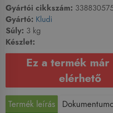
Gyártói cikkszám:
33883057
Gyártó:
Kludi
Súly:
3 kg
Készlet:
Ez a termék már
elérhető
Termék leírás
Dokumentum