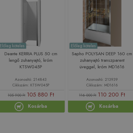
Előleg köteles
Előleg köteles
Deante KERRIA PLUS 50 cm
Sapho POLYSAN DEEP 160 cm
lengő zuhanyajtó, króm
zuhanyajtó transzparent
KTSW045P
üveggel, króm MD1616
Azonosító: 214843
Azonosító: 213939
Cikkszám: KTSW045P
Cikkszám: MD1616
105 880 Ft
110 200 Ft
105 900 Ft
116 000 Ft
Kosárba
Kosárba