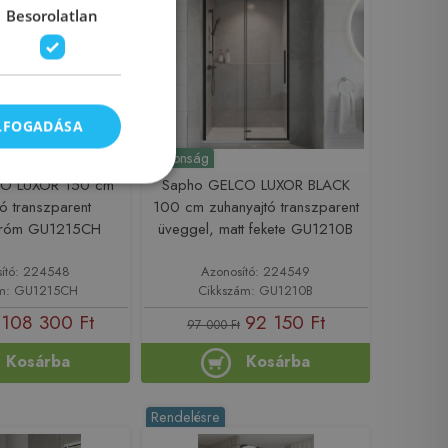
Besorolatlan
ELFOGADÁSA
Újdonság
O LUXOR 150 cm
Sapho GELCO LUXOR BLACK
ó transzparent
100 cm zuhanyajtó transzparent
 króm GU1215CH
üveggel, matt fekete GU1210B
ító: 224548
Azonosító: 224549
ám: GU1215CH
Cikkszám: GU1210B
108 300 Ft
92 150 Ft
97 000 Ft
Kosárba
Kosárba
Rendelésre