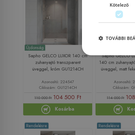
Kötelező
TOVÁBBI BE
Újdonság
Újdonság
Sapho GELCO LUXOR 140 cm
Sapho GELCO L
zuhanyajtó transzparent
140 cm zuhanyajtó
üveggel, króm GU1214CH
üveggel, matt fe
Azonosító: 224547
Azonosító: 
Cikkszám: GU1214CH
Cikkszám: 
104 500 Ft
108
110 000 Ft
114 000 Ft
Kosárba
Ko
Rendelésre
Rendelésre