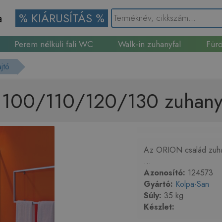
a
% KIÁRUSÍTÁS %
Perem nélküli fali WC
Walk-in zuhanyfal
Fürd
Gránit mosogató
jtó
 100/110/120/130 zuhany
Az ORION család zuhan
...
Azonosító:
124573
Gyártó:
Kolpa-San
Súly:
35 kg
Készlet: