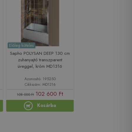
Előleg köteles
Sapho POLYSAN DEEP 130 cm
zuhanyajtó transzparent
üveggel, króm MD1316
Azonosító: 195250
Cikkszám: MD1316
102 600 Ft
108 000 Ft
Kosárba