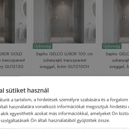
Újdonság
Újdonság
LUXOR GOLD
Sapho GELCO LUXOR 100 cm
Sapho GELC
 transzparent
zuhanyajtó transzparent
zuhanyajt
rany GU1213G
üveggel, króm GU1210CH
üveggel,
224558
Azonosító: 224543
Azonos
GU1213G
Cikkszám: GU1210CH
Cikksz
l sütiket használ
 300 Ft
88 350 Ft
93 000 Ft
97 000 Ft
lunk a tartalom, a hirdetések személyre szabására és a forgalom
sárba
Kosárba
tali használatára vonatkozó információkat megosztjuk hirdetési
, akik egyesíthetik azokat más információkkal, amelyeket Ön bizto
szolgáltatásaik Ön általi használatából gyűjtöttek össze.
-5%
Rendelésre
-5%
Rendelésre