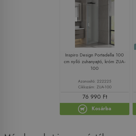
Inspiro Design Portadella 100
cm nyíló zuhanyajtó, króm ZUA-
100
Azonosító: 222225
Cikkszám: ZUA-100
76 990 Ft
Kosárba