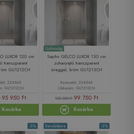
Újdonság
O LUXOR 120 cm
Sapho GELCO LUXOR 130 cm
ó transzparent
zuhanyajtó transzparent
 króm GU1212CH
üveggel, króm GU1213CH
sító: 224545
Azonosító: 224546
ám: GU1212CH
Cikkszám: GU1213CH
95 950 Ft
99 750 Ft
t
105 000 Ft
Kosárba
Kosárba
-5%
Rendelésre
-5%