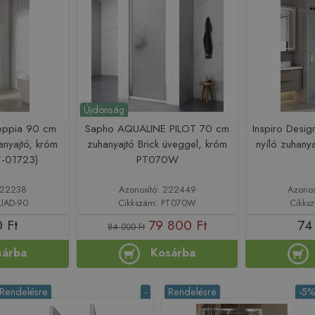
Újdonság
Doppia 90 cm
Sapho AQUALINE PILOT 70 cm
Inspiro Desig
anyajtó, króm
zuhanyajtó Brick üveggel, króm
nyíló zuhany
-01723)
PT070W
 222238
Azonosító: 222449
Azonos
ZUAD-90
Cikkszám: PT070W
Cikks
 Ft
79 800 Ft
74
84 000 Ft
sárba
Kosárba
Rendelésre
-
Rendelésre
-5