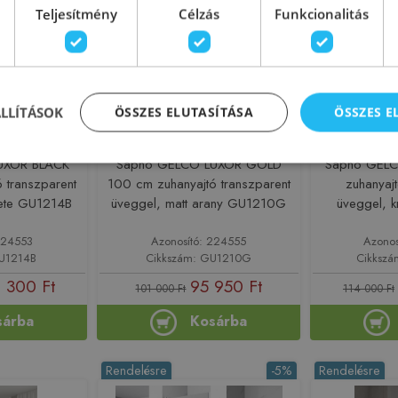
Teljesítmény
Célzás
Funkcionalitás
ÁLLÍTÁSOK
ÖSSZES ELUTASÍTÁSA
ÖSSZES 
Újdonság
Újdonság
UXOR BLACK
Sapho GELCO LUXOR GOLD
Sapho GELC
 transzparent
100 cm zuhanyajtó transzparent
zuhanyajt
kete GU1214B
üveggel, matt arany GU1210G
üveggel,
224553
Azonosító: 224555
Azonos
GU1214B
Cikkszám: GU1210G
Cikksz
 300 Ft
95 950 Ft
101 000 Ft
114 000 Ft
sárba
Kosárba
Rendelésre
-5%
Rendelésre