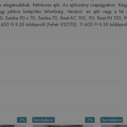
és elegánsabbak. Kétrészes ajtó. Az ajtószárny csapágyakon. Kie
vagy jobbos beépítési lehetőség. Variáció: az ajtó vagy a fal
70; Samba 90 x 70; Samba 70; Beat-AC 100, 90; Beat-IN 100, 90
1.600 Ft K-35 toldóprofil (Fehér 932170): 11.600 Ft K-35 toldóprof
-5%
Rendelésre
-5%
Rendelésre