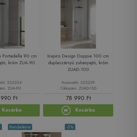
n Portadella 90 cm
Inspiro Design Doppia 100 cm
ajtó, króm ZUA-90
duplaszárnyú zuhanyajtó, króm
ZUAD-100
ító: 222224
Azonosító: 222239
zám: ZUA-90
Cikkszám: ZUAD-100
 990 Ft
78 990 Ft
Kosárba
Kosárba
%
Rendelésre
-5%