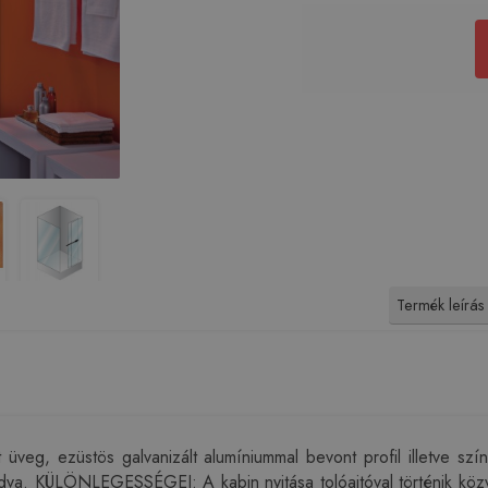
Termék leírás
eg, ezüstös galvanizált alumíniummal bevont profil illetve szí
ldva. KÜLÖNLEGESSÉGEI: A kabin nyitása tolóajtóval történik köz