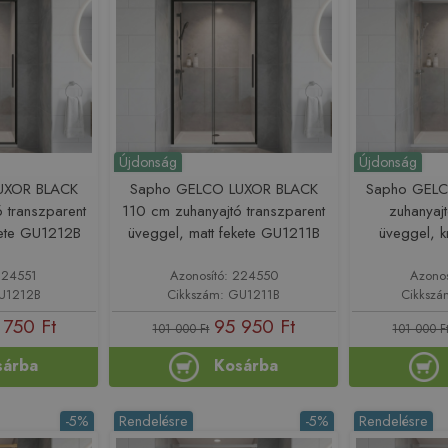
Újdonság
Újdonság
UXOR BLACK
Sapho GELCO LUXOR BLACK
Sapho GELC
 transzparent
110 cm zuhanyajtó transzparent
zuhanyajt
kete GU1212B
üveggel, matt fekete GU1211B
üveggel,
224551
Azonosító: 224550
Azono
GU1212B
Cikkszám: GU1211B
Cikksz
 750 Ft
95 950 Ft
101 000 Ft
101 000 F
sárba
Kosárba
-5%
Rendelésre
-5%
Rendelésre