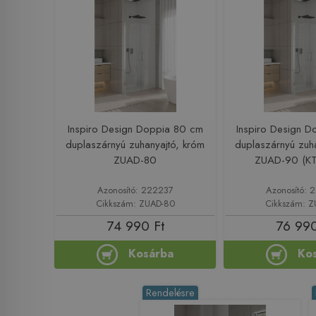
Inspiro Design Doppia 80 cm
Inspiro Design 
duplaszárnyú zuhanyajtó, króm
duplaszárnyú zuh
ZUAD-80
ZUAD-90 (KT
Azonosító: 222237
Azonosító:
Cikkszám: ZUAD-80
Cikkszám: 
74 990 Ft
76 990
Kosárba
Ko
Rendelésre