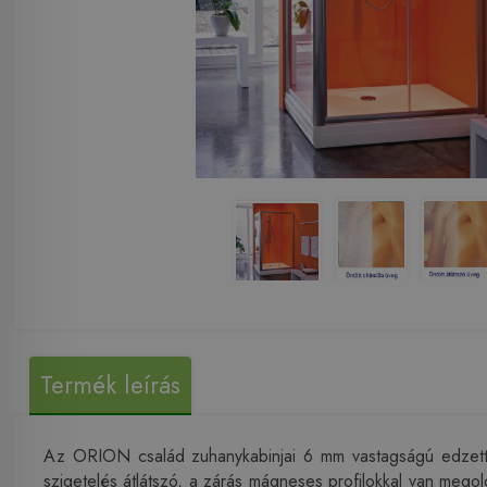
Termék leírás
Az ORION család zuhanykabinjai 6 mm vastagságú edzett üv
szigetelés átlátszó, a zárás mágneses profilokkal van mego