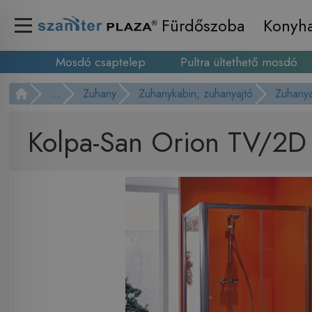
Fürdőszoba
Konyh
Mosdó csaptelep
Pultra ültethető mosdó
...
Zuhany
Zuhanykabin, zuhanyajtó
Zuhanya
Kolpa-San Orion TV/2D