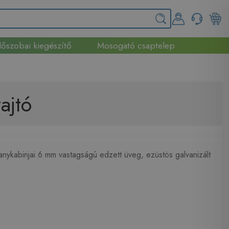
őszobai kiegészítő
Mosogató csaptelep
ajtó
ykabinjai 6 mm vastagságú edzett üveg, ezüstös galvanizált