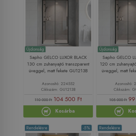
Újdonság
Újdonság
Sapho GELCO LUXOR BLACK
Sapho GELCO L
130 cm zuhanyajtó transzparent
120 cm zuhanyajtó
üveggel, matt fekete GU1213B
üveggel, matt fe
Azonosító: 224552
Azonosító: 
Cikkszám: GU1213B
Cikkszám: 
104 500 Ft
99
110 000 Ft
105 000 Ft
Kosárba
Ko
Rendelésre
-5%
Rendelésre