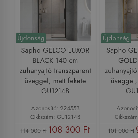
Újdonság
Újdonság
Sapho GELCO LUXOR
Sapho G
BLACK 140 cm
GOLD
zuhanyajtó transzparent
zuhanyajtó
üveggel, matt fekete
üveggel,
GU1214B
GU
Azonosító: 224553
Azonosí
Cikkszám: GU1214B
Cikkszá
108 300 Ft
114 000 Ft
101 000 Ft