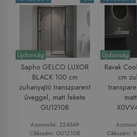
Újdonság
Újdonság
Sapho GELCO LUXOR
Ravak Coo
BLACK 100 cm
cm zu
zuhanyajtó transzparent
transpare
üveggel, matt fekete
matt
GU1210B
X0VV
Azonosító: 224549
Azonosí
Cikkszám: GU1210B
Cikkszám: