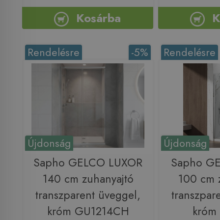
Kosárba
K
Rendelésre
-5%
Rendelésre
Újdonság
Újdonság
Sapho GELCO LUXOR
Sapho GE
140 cm zuhanyajtó
100 cm 
transzparent üveggel,
transzpar
króm GU1214CH
króm