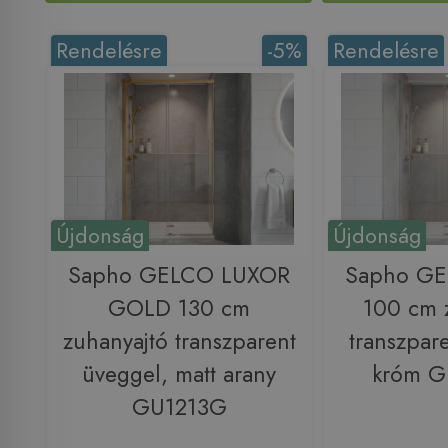
Rendelésre
-5%
Rendelésre
Újdonság
Újdonság
Sapho GELCO LUXOR
Sapho G
GOLD 130 cm
100 cm 
zuhanyajtó transzparent
transzpar
üveggel, matt arany
króm 
GU1213G