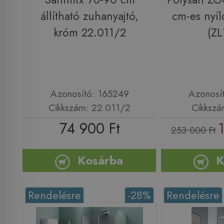
állítható zuhanyajtó,
cm-es nyíl
króm 22.011/2
(ZL
Azonosító: 165249
Azonosí
Cikkszám: 22.011/2
Cikkszá
74 900 Ft
253 000 Ft
Kosárba
K
Rendelésre
-28%
Rendelésre