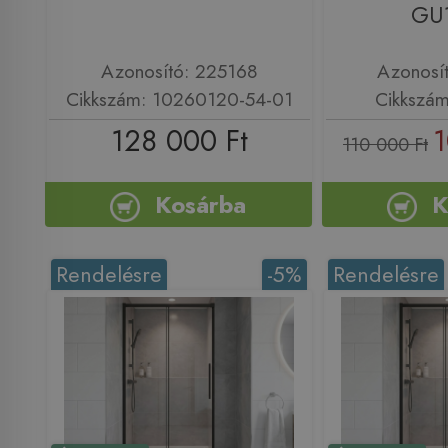
GU
Azonosító: 225168
Azonosí
Cikkszám: 10260120-54-01
Cikkszá
128 000 Ft
1
110 000 Ft
Kosárba
K
Rendelésre
-5%
Rendelésre