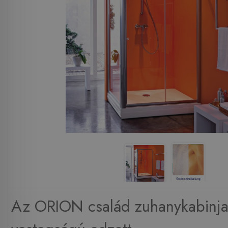
Az ORION család zuhanykabinj