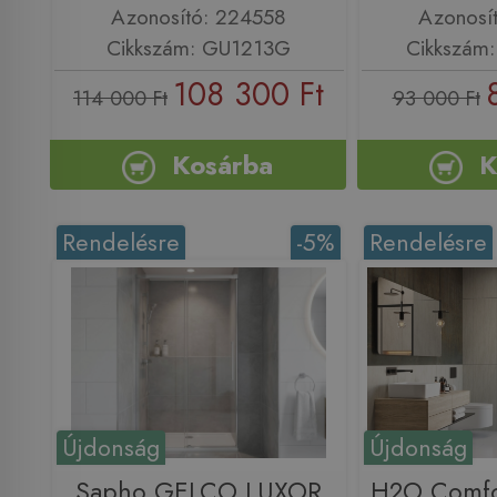
Azonosító: 224558
Azonosí
Cikkszám: GU1213G
Cikkszám
108 300 Ft
114 000 Ft
93 000 Ft
Kosárba
K
Rendelésre
-5%
Rendelésre
Újdonság
Újdonság
Sapho GELCO LUXOR
H2O Comfo