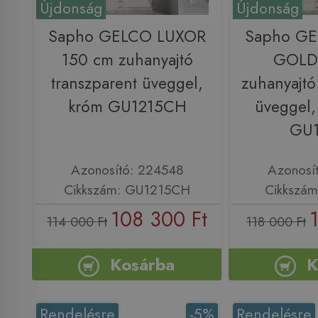
Újdonság
Újdonság
Sapho GELCO LUXOR
Sapho G
150 cm zuhanyajtó
GOLD
transzparent üveggel,
zuhanyajtó
króm GU1215CH
üveggel,
GU
Azonosító: 224548
Azonosí
Cikkszám: GU1215CH
Cikkszá
108 300 Ft
114 000 Ft
118 000 Ft
Kosárba
K
Rendelésre
-5%
Rendelésre