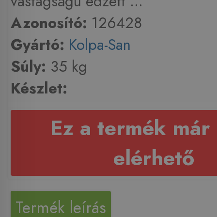
vastagságú edzett ...
Azonosító:
126428
Gyártó:
Kolpa-San
Súly:
35 kg
Készlet:
Ez a termék már
elérhető
Termék leírás