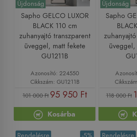
Újdonság
Újdonság
Sapho GELCO LUXOR
Sapho G
BLACK 110 cm
BLACK
zuhanyajtó transzparent
zuhanyajtó
üveggel, matt fekete
üveggel, 
GU1211B
GU
Azonosító: 224550
Azonosí
Cikkszám: GU1211B
Cikkszá
95 950 Ft
101 000 Ft
118 000 Ft
Kosárba
K
Rendelésre
-5%
Rendelésre