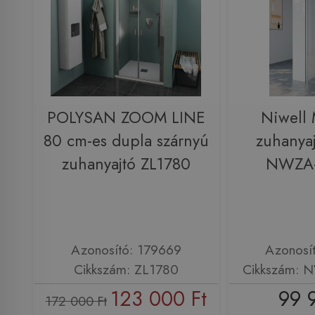
POLYSAN ZOOM LINE
Niwell
80 cm-es dupla szárnyú
zuhanya
zuhanyajtó ZL1780
NWZA
Azonosító: 179669
Azonosí
Cikkszám: ZL1780
Cikkszám:
123 000 Ft
99 
172 000 Ft