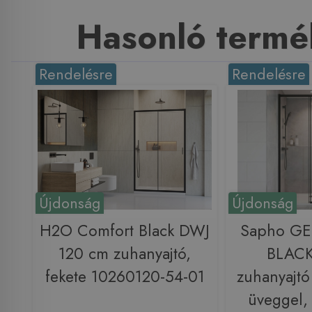
Hasonló termé
Rendelésre
Rendelésre
Újdonság
Újdonság
H2O Comfort Black DWJ
Sapho G
120 cm zuhanyajtó,
BLACK
fekete 10260120-54-01
zuhanyajtó
üveggel, 