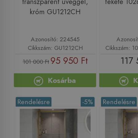
transzparent üveggel,
fekete 10
króm GU1212CH
Azonosító: 224545
Azonosí
Cikkszám: GU1212CH
Cikkszám: 1
95 950 Ft
117 
101 000 Ft
Kosárba
K
Rendelésre
-5%
Rendelésre