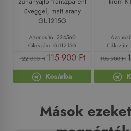
zuhanyajtó transzparent
króm 
üveggel, matt arany
GU1215G
Azonosító: 224560
Azonosí
Cikkszám: GU1215G
Cikkszám
115 900 Ft
1
122 000 Ft
105 900 Ft
Kosárba
K
Mások ezeket