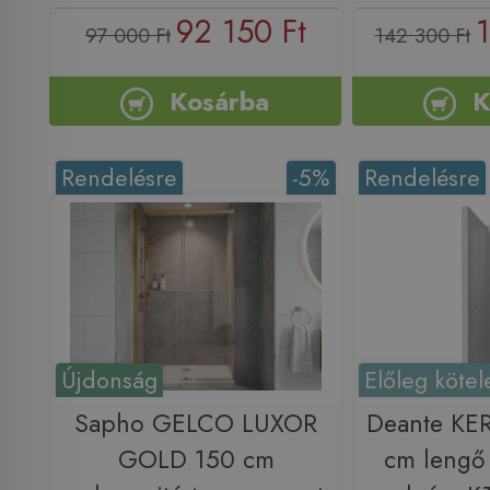
92 150 Ft
1
97 000 Ft
142 300 Ft
Kosárba
K
Rendelésre
-5%
Rendelésre
Újdonság
Előleg kötel
Sapho GELCO LUXOR
Deante KE
GOLD 150 cm
cm lengő 