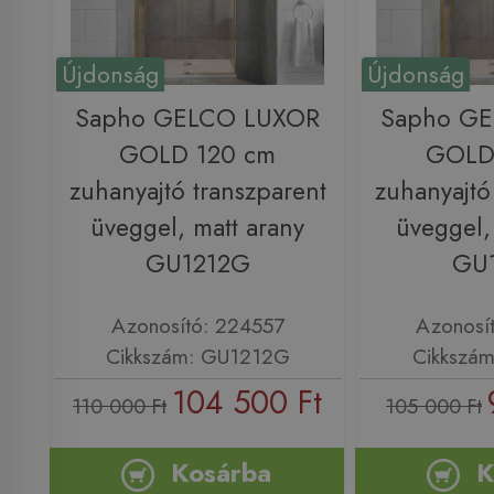
Újdonság
Újdonság
Sapho GELCO LUXOR
Sapho G
GOLD 120 cm
GOLD
zuhanyajtó transzparent
zuhanyajtó
üveggel, matt arany
üveggel,
GU1212G
GU
Azonosító: 224557
Azonosí
Cikkszám: GU1212G
Cikkszá
104 500 Ft
110 000 Ft
105 000 Ft
Kosárba
K