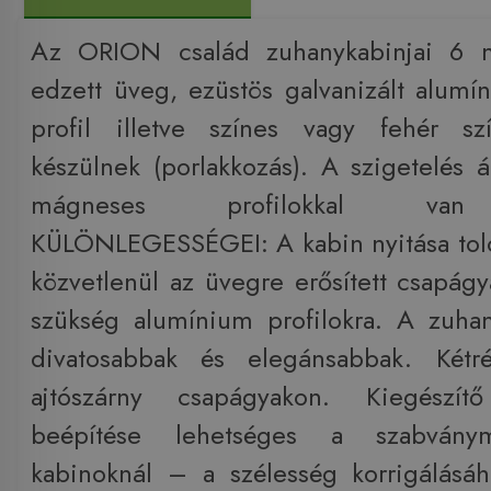
Az ORION család zuhanykabinjai 6 
edzett üveg, ezüstös galvanizált alum
profil illetve színes vagy fehér s
készülnek (porlakkozás). A szigetelés á
mágneses profilokkal van
KÜLÖNLEGESSÉGEI: A kabin nyitása tolóa
közvetlenül az üvegre erősített csapágy
szükség alumínium profilokra. A zuha
divatosabbak és elegánsabbak. Kétr
ajtószárny csapágyakon. Kiegészít
beépítése lehetséges a szabványm
kabinoknál – a szélesség korrigálásá