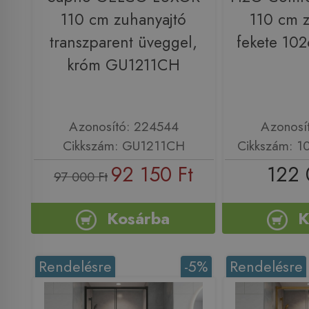
110 cm zuhanyajtó
110 cm z
transzparent üveggel,
fekete 10
króm GU1211CH
Azonosító: 224544
Azonosí
Cikkszám: GU1211CH
Cikkszám: 1
92 150 Ft
122 
97 000 Ft
Kosárba
K
Rendelésre
-5%
Rendelésre