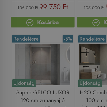
99 750 Ft
105 000 Ft
105 000 Ft
Kosárba
K
Rendelésre
-5%
Rendelésre
Újdonság
Újdonság
Sapho GELCO LUXOR
H2O Comfo
120 cm zuhanyajtó
100 cm z