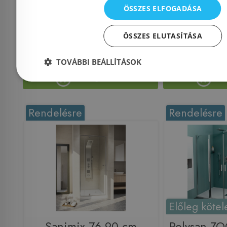
Azonosító: 197623
Cikkszám: 3
ÖSSZES ELFOGADÁSA
Cikkszám: 385014-54-01L
38409
ÖSSZES ELUTASÍTÁSA
159 900 Ft
357 900 Ft
345 000 Ft
TOVÁBBI BEÁLLÍTÁSOK
Kosárba
K
Rendelésre
Rendelésre
Előleg kötel
Sanimix 76-90 cm
Polysan Z