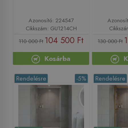
Azonosító: 224547
Azonosí
Cikkszám: GU1214CH
Cikkszá
104 500 Ft
1
110 000 Ft
130 000 Ft
Kosárba
K
Rendelésre
-5%
Rendelésre