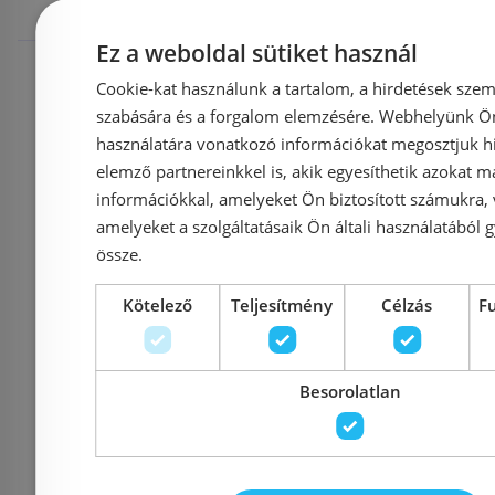
megnézték
Ez a weboldal sütiket használ
Raktáron
-55%
Raktáron
Cookie-kat használunk a tartalom, a hirdetések szem
szabására és a forgalom elemzésére. Webhelyünk Ön 
használatára vonatkozó információkat megosztjuk hi
elemző partnereinkkel is, akik egyesíthetik azokat m
információkkal, amelyeket Ön biztosított számukra,
Kifutó term
amelyeket a szolgáltatásaik Ön általi használatából g
össze.
Még 1 db ezen az áron!
Még 1 db ez
Radaway Essenza New
Radaway Fu
Kötelező
Teljesítmény
Célzás
F
140 B zu
Black DWJ 100 balos
zuhanyfalal 
fekete zuhanyajtó,
Besorolatlan
(384033-01
pitypang mintával
01-
(385014-54-01L) !
Azonosí