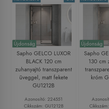
Újdonság
Újdonság
Sapho GELCO LUXOR
Sapho G
BLACK 120 cm
130 cm 
zuhanyajtó transzparent
transzpar
üveggel, matt fekete
króm 
GU1212B
Azonosító: 224551
Azonosí
Cikkszám: GU1212B
Cikkszám