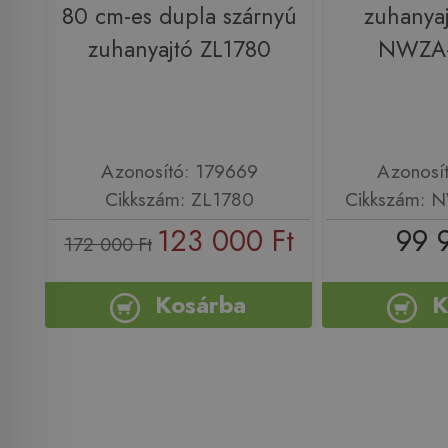
80 cm-es dupla szárnyú
zuhanya
zuhanyajtó ZL1780
NWZA
Azonosító: 179669
Azonosí
Cikkszám: ZL1780
Cikkszám:
123 000 Ft
99 
172 000 Ft
Kosárba
K