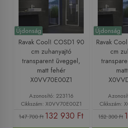
Újdonság
Újdonság
Ravak Cool! COSD1 90
Ravak Coo
cm zuhanyajtó
cm zu
transparent üveggel,
transpare
matt fehér
matt
X0VV70E00Z1
X0VV
Azonosító: 223116
Azonosí
Cikkszám: X0VV70E00Z1
Cikkszám:
132 930 Ft
147 700 Ft
152 300 Ft