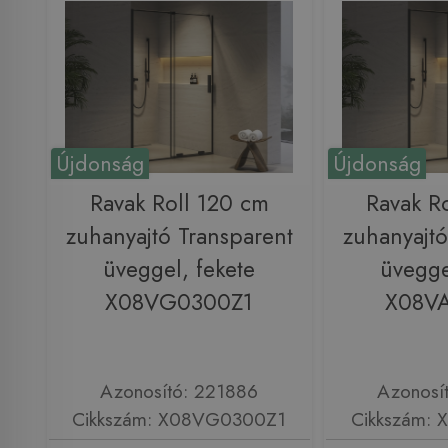
Újdonság
Újdonság
Ravak Roll 120 cm
Ravak R
zuhanyajtó Transparent
zuhanyajtó
üveggel, fekete
üvegge
X08VG0300Z1
X08V
Azonosító: 221886
Azonosí
Cikkszám: X08VG0300Z1
Cikkszám: