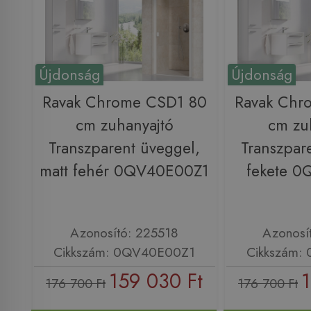
Újdonság
Újdonság
Ravak Chrome CSD1 80
Ravak Chr
cm zuhanyajtó
cm zu
Transzparent üveggel,
Transzpar
matt fehér 0QV40E00Z1
fekete 
Azonosító: 225518
Azonosí
Cikkszám: 0QV40E00Z1
Cikkszám:
159 030 Ft
1
176 700 Ft
176 700 Ft