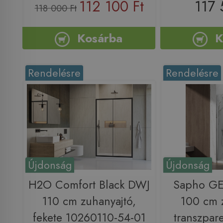
112 100 Ft
117 
118 000 Ft
Kosárba
K
Rendelésre
Rendelésre
Újdonság
Újdonság
H2O Comfort Black DWJ
Sapho GE
110 cm zuhanyajtó,
100 cm 
fekete 10260110-54-01
transzpar