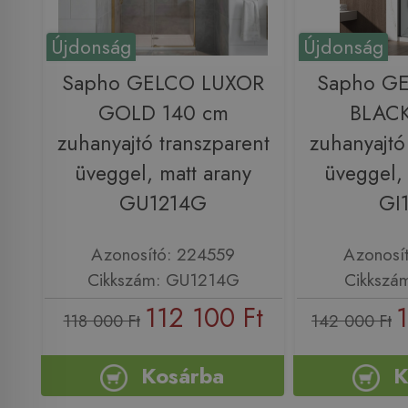
Újdonság
Újdonság
Sapho GELCO LUXOR
Sapho GE
GOLD 140 cm
BLACK
zuhanyajtó transzparent
zuhanyajtó
üveggel, matt arany
üveggel, 
GU1214G
GI
Azonosító: 224559
Azonosí
Cikkszám: GU1214G
Cikkszá
112 100 Ft
118 000 Ft
142 000 Ft
Kosárba
K