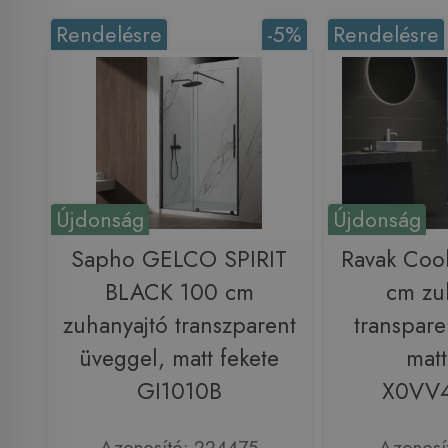
Rendelésre
-5%
Rendelésre
Újdonság
Újdonság
Sapho GELCO SPIRIT
Ravak Coo
BLACK 100 cm
cm zu
zuhanyajtó transzparent
transpare
üveggel, matt fekete
matt
GI1010B
X0VV
Azonosító: 224475
Azonosí