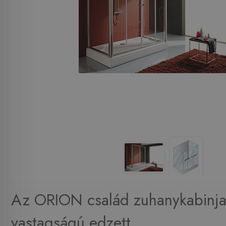
Az ORION család zuhanykabinj
vastagságú edzett ...