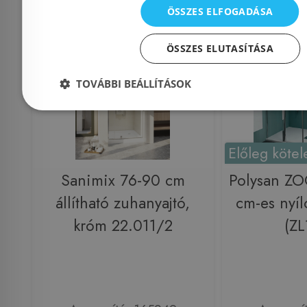
ÖSSZES ELFOGADÁSA
Rendelésre
Rendelésre
ÖSSZES ELUTASÍTÁSA
TOVÁBBI BEÁLLÍTÁSOK
Előleg kötel
Sanimix 76-90 cm
Polysan Z
állítható zuhanyajtó,
cm-es nyíl
króm 22.011/2
(ZL