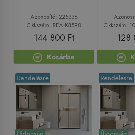
Azonosító: 225338
Azonosí
Cikkszám: REA-K8590
Cikkszám: 1
144 800 Ft
128 
Kosárba
K
Rendelésre
Rendelésre
Újdonság
Újdonság