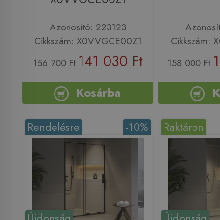
Azonosító: 223123
Azonosí
Cikkszám: X0VVGCE00Z1
Cikkszám:
141 030 Ft
1
156 700 Ft
158 000 Ft
Kosárba
K
Rendelésre
-10%
Raktáron
Újdonság
Újdonság