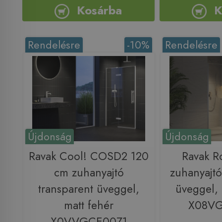
Kosárba
K
Rendelésre
-10%
Rendelésre
Újdonság
Újdonság
Ravak Cool! COSD2 120
Ravak R
cm zuhanyajtó
zuhanyajtó
transparent üveggel,
üveggel,
matt fehér
X08V
X0VVGCE00Z1