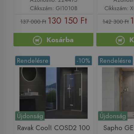
Cikkszám: GI1010B
Cikkszám:
130 150 Ft
1
137 000 Ft
142 300 Ft
Kosárba
K
Rendelésre
-10%
Rendelésre
Újdonság
Újdonság
Ravak Cool! COSD2 100
Sapho G