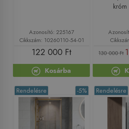
króm
Azonosító: 225167
Azonosí
Cikkszám: 10260110-54-01
Cikkszá
122 000 Ft
1
130 000 Ft
Kosárba
K
Rendelésre
-5%
Rendelésre