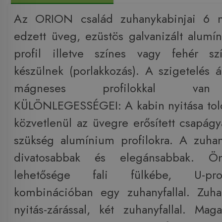
Az ORION család zuhanykabinjai 6 
edzett üveg, ezüstös galvanizált alum
profil illetve színes vagy fehér s
készülnek (porlakkozás). A szigetelés á
mágneses profilokkal van
KÜLÖNLEGESSÉGEI: A kabin nyitása tolóa
közvetlenül az üvegre erősített csapágy
szükség alumínium profilokra. A zuha
divatosabbak és elegánsabbak. Ön
lehetősége fali fülkébe, U-profi
kombinációban egy zuhanyfallal. Zuha
nyitás-zárással, két zuhanyfallal. M