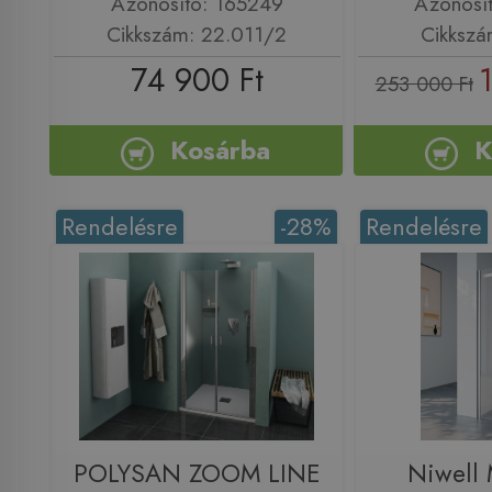
Azonosító: 165249
Azonosí
Cikkszám: 22.011/2
Cikkszá
74 900 Ft
253 000 Ft
Kosárba
K
Rendelésre
-28%
Rendelésre
POLYSAN ZOOM LINE
Niwell