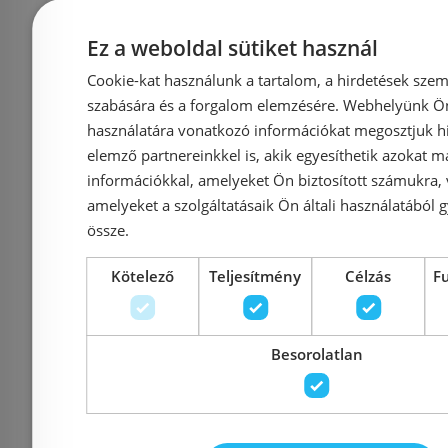
Kifutó term
Ez a weboldal sütiket használ
Még 1 db ezen az áron!
Még 1 db ez
Cookie-kat használunk a tartalom, a hirdetések szem
Radaway Essenza New
Radaway Fu
szabására és a forgalom elemzésére. Webhelyünk Ön 
140 B zu
Black DWJ 100 balos
használatára vonatkozó információkat megosztjuk hi
zuhanyfalal 
elemző partnereinkkel is, akik egyesíthetik azokat m
fekete zuhanyajtó,
(384033-01
információkkal, amelyeket Ön biztosított számukra,
pitypang mintával
amelyeket a szolgáltatásaik Ön általi használatából g
01-
(385014-54-01L) !
össze.
Azonosí
Kötelező
Teljesítmény
Célzás
F
Azonosító: 197623
Cikkszám: 3
Cikkszám: 385014-54-01L
38409
159 900 Ft
357 900 Ft
345 000 Ft
Besorolatlan
Kosárba
K