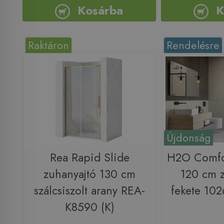
Kosárba
K
Raktáron
Rendelésre
Újdonság
Rea Rapid Slide
H2O Comfo
zuhanyajtó 130 cm
120 cm z
szálcsiszolt arany REA-
fekete 10
K8590 (K)