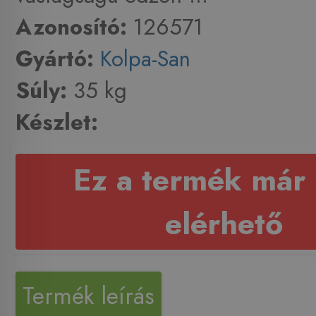
Azonosító:
126571
Gyártó:
Kolpa-San
Súly:
35 kg
Készlet:
Ez a termék már
elérhető
Termék leírás