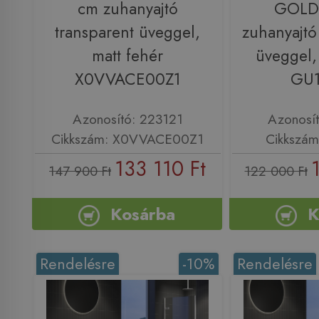
cm zuhanyajtó
GOLD
transparent üveggel,
zuhanyajtó
matt fehér
üveggel,
X0VVACE00Z1
GU
Azonosító: 223121
Azonosí
Cikkszám: X0VVACE00Z1
Cikkszá
133 110 Ft
147 900 Ft
122 000 Ft
Kosárba
K
Rendelésre
-10%
Rendelésre