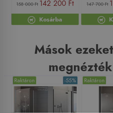
142 200 Ft
1
158 000 Ft
147 700 Ft
Kosárba
K
Mások ezeket
megnézték
Raktáron
-55%
Raktáron