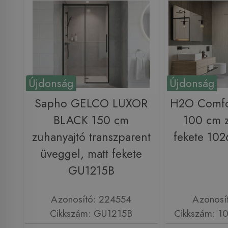
Újdonság
Újdonság
Sapho GELCO LUXOR
H2O Comfo
BLACK 150 cm
100 cm z
zuhanyajtó transzparent
fekete 10
üveggel, matt fekete
GU1215B
Azonosító: 224554
Azonosí
Cikkszám: GU1215B
Cikkszám: 1