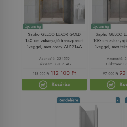
Újdonság
Újdonság
Sapho GELCO LUXOR GOLD
Sapho GELCO L
140 cm zuhanyajtó transzparent
100 cm zuhanyajtó
üveggel, matt arany GU1214G
üveggel, matt fe
Azonosító: 224559
Azonosító:
Cikkszám: GU1214G
Cikkszám: 
112 100 Ft
92 
118 000 Ft
97 000 Ft
Kosárba
Ko
Rendelésre
-