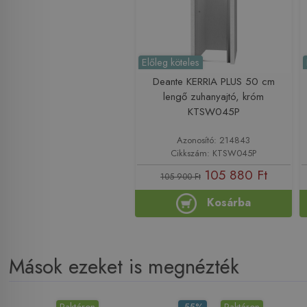
Előleg köteles
Deante KERRIA PLUS 50 cm
lengő zuhanyajtó, króm
KTSW045P
Azonosító: 214843
Cikkszám: KTSW045P
105 880 Ft
105 900 Ft
Kosárba
Mások ezeket is megnézték