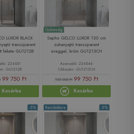
Újdonság
CO LUXOR BLACK
Sapho GELCO LUXOR 130 cm
yajtó transzparent
zuhanyajtó transzparent
tt fekete GU1212B
üveggel, króm GU1213CH
sító: 224551
Azonosító: 224546
ám: GU1212B
Cikkszám: GU1213CH
99 750 Ft
99 750 Ft
t
105 000 Ft
Kosárba
Kosárba
-5%
Rendelésre
-5%