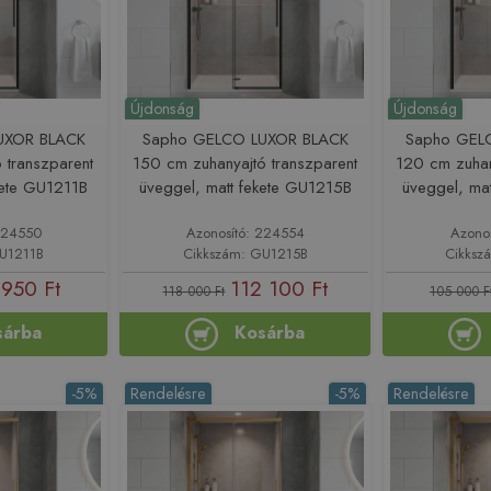
Újdonság
Újdonság
UXOR BLACK
Sapho GELCO LUXOR BLACK
Sapho GEL
 transzparent
150 cm zuhanyajtó transzparent
120 cm zuhan
kete GU1211B
üveggel, matt fekete GU1215B
üveggel, ma
224550
Azonosító: 224554
Azono
GU1211B
Cikkszám: GU1215B
Cikksz
 950 Ft
112 100 Ft
118 000 Ft
105 000 F
sárba
Kosárba
-5%
Rendelésre
-5%
Rendelésre