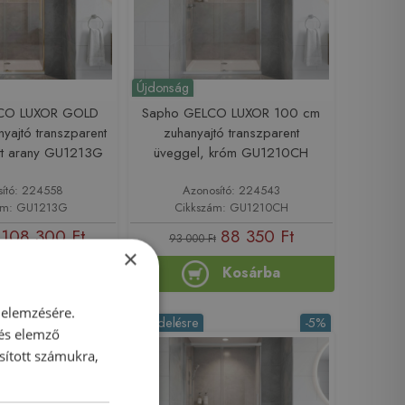
Újdonság
CO LUXOR GOLD
Sapho GELCO LUXOR 100 cm
yajtó transzparent
zuhanyajtó transzparent
tt arany GU1213G
üveggel, króm GU1210CH
sító: 224558
Azonosító: 224543
ám: GU1213G
Cikkszám: GU1210CH
108 300 Ft
88 350 Ft
93 000 Ft
×
Kosárba
Kosárba
 elemzésére.
-5%
Rendelésre
-5%
 és elemző
sított számukra,