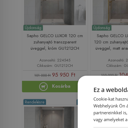
Újdonság
Újdonság
Sapho GELCO LUXOR 120 cm
Sapho GELCO 
zuhanyajtó transzparent
120 cm zuhanyajtó
üveggel, króm GU1212CH
üveggel, matt a
Azonosító: 224545
Azonosító: 
Cikkszám: GU1212CH
Cikkszám: 
95 950 Ft
104
101 000 Ft
110 000 Ft
Kosárba
Ko
Ez a webolda
Cookie-kat haszná
Rendelésre
-5%
Rendelésre
Webhelyünk Ön ál
partnereinkkel is
vagy amelyeket a 