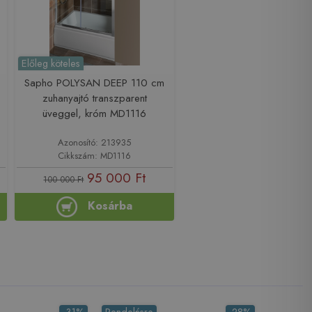
Előleg köteles
Sapho POLYSAN DEEP 110 cm
zuhanyajtó transzparent
üveggel, króm MD1116
Azonosító: 213935
Cikkszám: MD1116
95 000 Ft
100 000 Ft
Kosárba