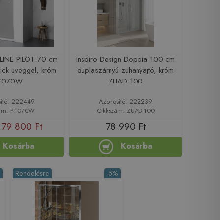
LINE PILOT 70 cm
Inspiro Design Doppia 100 cm
rick üveggel, króm
duplaszárnyú zuhanyajtó, króm
T070W
ZUAD-100
ító: 222449
Azonosító: 222239
zám: PT070W
Cikkszám: ZUAD-100
79 800 Ft
78 990 Ft
Kosárba
Kosárba
%
Rendelésre
-5%