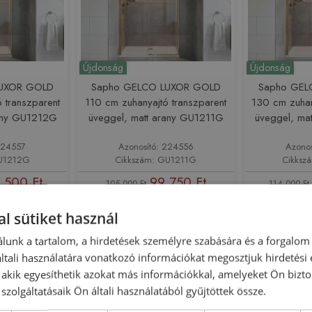
Újdonság
Újdonság
LUXOR GOLD
Sapho GELCO LUXOR GOLD
Sapho GEL
 transzparent
110 cm zuhanyajtó transzparent
130 cm zuhan
rany GU1212G
üveggel, matt arany GU1211G
üveggel, ma
224557
Azonosító: 224556
Azono
GU1212G
Cikkszám: GU1211G
Cikksz
 500 Ft
99 750 Ft
105 000 Ft
114 000 Ft
sárba
Kosárba
l sütiket használ
lunk a tartalom, a hirdetések személyre szabására és a forgalom
-5%
Rendelésre
-5%
Rendelésre
tali használatára vonatkozó információkat megosztjuk hirdetési
, akik egyesíthetik azokat más információkkal, amelyeket Ön bizto
szolgáltatásaik Ön általi használatából gyűjtöttek össze.