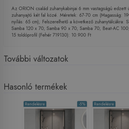
Az ORION család zuhanykabinjai 6 mm vastagságú edzett üveg
zuhanyajtó két fal közé. Méretek: 67-70 cm (Magasság: 19
nyílás: 65 cm); Felszerelhető a következő zuhanytálcákra
Samba 120 x 70; Samba 90 x 70; Samba 70; Beat-AC 100, 9
15 toldóprofil (Fehér 719130): 10.900 Ft
További változatok
Hasonló termékek
Rendelésre
-5%
Rendelésre