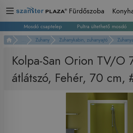
Fürdőszoba
Konyh
Mosdó csaptelep
Pultra ültethető mosdó
...
Zuhany
Zuhanykabin, zuhanyajtó
Zuhanya
Kolpa-San Orion TV/O 
átlátszó, Fehér, 70 cm,