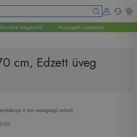
őszobai kiegészítő
Mosogató csaptelep
0 cm, Edzett üveg
ykabinjai 6 mm vastagságú edzett ...
9100