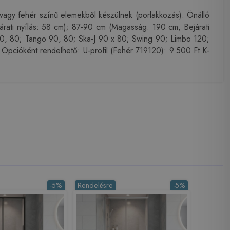
 vagy fehér színű elemekből készülnek (porlakkozás). Önálló
rati nyílás: 58 cm); 87-90 cm (Magasság: 190 cm, Bejárati
90, 80; Tango 90, 80; Ska-J 90 x 80; Swing 90; Limbo 120;
cióként rendelhető: U-profil (Fehér 719120): 9.500 Ft K-
-5%
Rendelésre
-5%