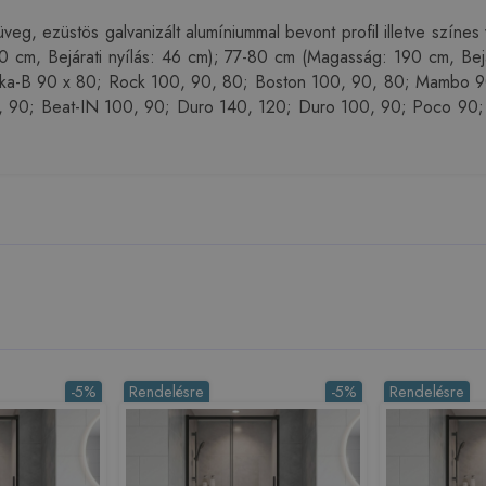
, ezüstös galvanizált alumíniummal bevont profil illetve színes
0 cm, Bejárati nyílás: 46 cm); 77-80 cm (Magasság: 190 cm, Bejá
: Ska-B 90 x 80; Rock 100, 90, 80; Boston 100, 90, 80; Mambo 
0; Beat-IN 100, 90; Duro 140, 120; Duro 100, 90; Poco 90; Op
-5%
Rendelésre
-5%
Rendelésre