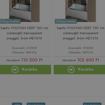
Előleg köteles
Előleg köteles
Sapho POLYSAN DEEP 160 cm
Sapho POLYSAN DEEP 130 cm
zuhanyajtó transzparent
zuhanyajtó transzparent
üveggel, króm MD1616
üveggel, króm MD1316
Azonosító: 213939
Azonosító: 195250
Cikkszám: MD1616
Cikkszám: MD1316
110 200 Ft
102 600 Ft
116 000 Ft
108 000 Ft
Kosárba
Kosárba