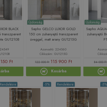
Újdonság
Újdonság
UXOR BLACK
Sapho GELCO LUXOR GOLD
Sapho AQUA
 transzparent
150 cm zuhanyajtó transzparent
zuhanyajtó B
kete GU1210B
üveggel, matt arany GU1215G
P
 224549
Azonosító: 224560
Azonos
GU1210B
Cikkszám: GU1215G
Cikks
150 Ft
115 900 Ft
122 000 Ft
84 000 Ft
sárba
Kosárba
Rendelésre
-5%
Rendelésre
-5