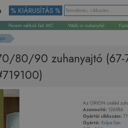
a
% KIÁRUSÍTÁS %
Perem nélküli fali WC
Walk-in zuhanyfal
Fürd
Gránit mosogató
jtó
70/80/90 zuhanyajtó (67-7
 #719100)
Az ORION család zuhan
Azonosító:
126586
Gyártói cikkszám:
71
Gyártó:
Kolpa-San