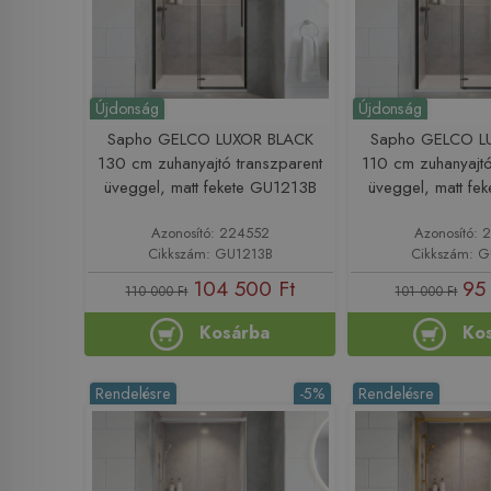
Újdonság
Újdonság
Sapho GELCO LUXOR BLACK
Sapho GELCO L
130 cm zuhanyajtó transzparent
110 cm zuhanyajtó
üveggel, matt fekete GU1213B
üveggel, matt fe
Azonosító: 224552
Azonosító: 
Cikkszám: GU1213B
Cikkszám: 
104 500 Ft
95
110 000 Ft
101 000 Ft
Kosárba
Ko
Rendelésre
-5%
Rendelésre