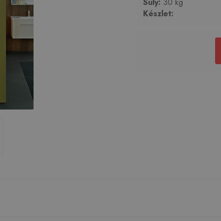
Súly:
30 kg
Készlet: