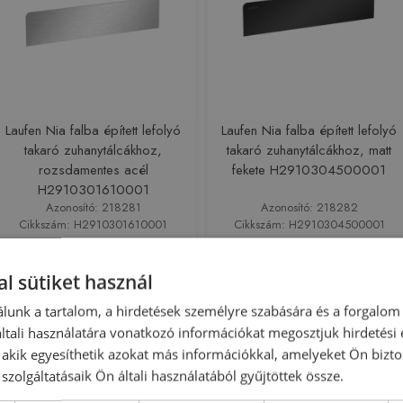
Laufen Nia falba épített lefolyó
Laufen Nia falba épített lefolyó
takaró zuhanytálcákhoz,
takaró zuhanytálcákhoz, matt
rozsdamentes acél
fekete H2910304500001
H2910301610001
Azonosító: 218281
Azonosító: 218282
Cikkszám: H2910301610001
Cikkszám: H2910304500001
23 950 Ft
34 960 Ft
25 010 Ft
36 503 Ft
l sütiket használ
Kosárba
Kosárba
lunk a tartalom, a hirdetések személyre szabására és a forgalom
tali használatára vonatkozó információkat megosztjuk hirdetési
, akik egyesíthetik azokat más információkkal, amelyeket Ön bizto
szolgáltatásaik Ön általi használatából gyűjtöttek össze.