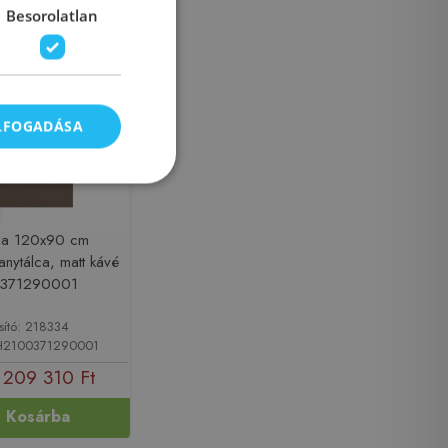
Besorolatlan
-4%
ELFOGADÁSA
Nia 120x90 cm
nytálca, matt kávé
371290001
sító: 218334
 H2100371290001
209 310 Ft
Kosárba