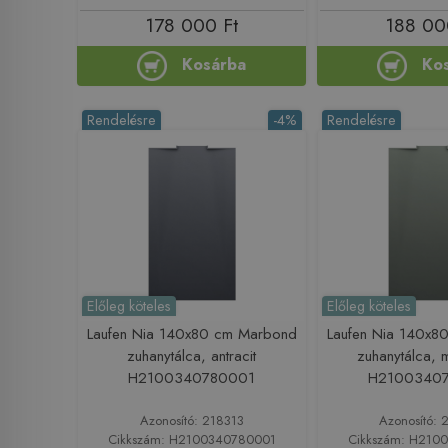
178 000 Ft
188 00
Kosárba
Ko
Rendelésre
-4%
Rendelésre
Előleg köteles
Előleg köteles
Laufen Nia 140x80 cm Marbond
Laufen Nia 140x8
zuhanytálca, antracit
zuhanytálca, 
H2100340780001
H2100340
Azonosító: 218313
Azonosító: 
Cikkszám: H2100340780001
Cikkszám: H210