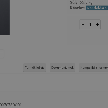
Súly:
55.5 kg
Készlet:
Rendelésre
−
+
Termék leírás
Dokumentumok
Kompatibilis termé
100370780001