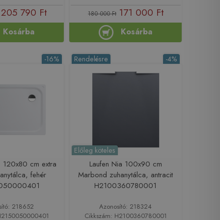
205 790 Ft
171 000 Ft
180 000 Ft
Kosárba
Kosárba
-16%
Rendelésre
-4%
Előleg köteles
na 120x80 cm extra
Laufen Nia 100x90 cm
anytálca, fehér
Marbond zuhanytálca, antracit
050000401
H2100360780001
sító: 218652
Azonosító: 218324
 H2150050000401
Cikkszám: H2100360780001