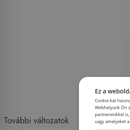
Ez a webolda
Cookie-kat haszná
Webhelyünk Ön ál
partnereinkkel is
További változatok
vagy amelyeket a 