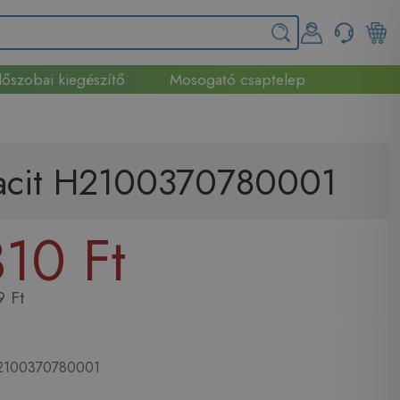
őszobai kiegészítő
Mosogató csaptelep
racit H2100370780001
10 Ft
 Ft
100370780001