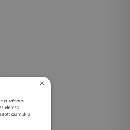
×
 elemzésére.
 és elemző
sított számukra,