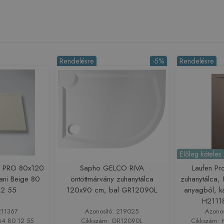
Rendelésre
-5%
Rendelésre
Előleg köteles
 PRO 80x120
Sapho GELCO RIVA
Laufen P
ani Beige 80
öntöttmárvány zuhanytálca
zuhanytálca,
12 55
120x90 cm, bal GR12090L
anyagból, ká
H2111
211367
Azonosító: 219025
Azono
84 80 12 55
Cikkszám: GR12090L
Cikkszám: