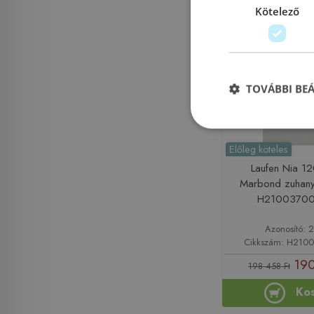
Kötelező
Rendelésre
TOVÁBBI BE
Előleg köteles
Laufen Nia 1
Marbond zuhanyt
H2100370
Azonosító: 
Cikkszám: H210
190
198 458 Ft
Ko