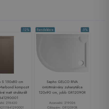
-12%
Rendelésre
-5%
ro S 150x80 cm
Sapho GELCO RIVA
 Marbond kompozit
öntöttmárvány zuhanytálca
vé matt strukturált
120x90 cm, jobb GR12090R
841290001
sító: 218420
Azonosító: 219026
 H2111841290001
Cikkszám: GR12090R