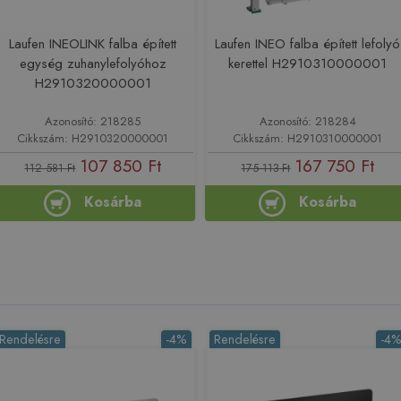
Laufen INEOLINK falba épített
Laufen INEO falba épített lefolyó
egység zuhanylefolyóhoz
kerettel H2910310000001
H2910320000001
Azonosító: 218285
Azonosító: 218284
Cikkszám: H2910320000001
Cikkszám: H2910310000001
107 850 Ft
167 750 Ft
112 581 Ft
175 113 Ft
Kosárba
Kosárba
Rendelésre
-4%
Rendelésre
-4