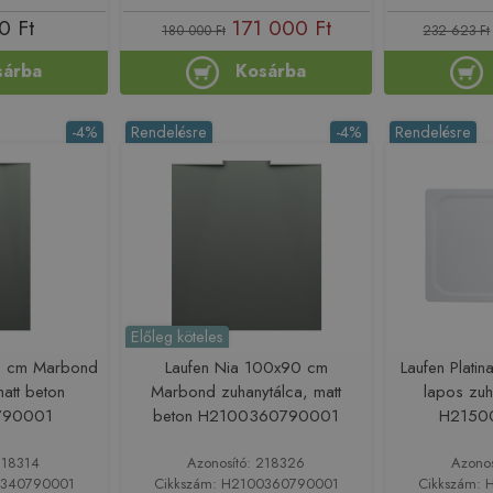
0 Ft
171 000 Ft
180 000 Ft
232 623 Ft
sárba
Kosárba
-4%
Rendelésre
-4%
Rendelésre
Előleg köteles
0 cm Marbond
Laufen Nia 100x90 cm
Laufen Plati
matt beton
Marbond zuhanytálca, matt
lapos zuh
790001
beton H2100360790001
H2150
218314
Azonosító: 218326
Azono
0340790001
Cikkszám: H2100360790001
Cikkszám: