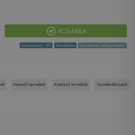
KOSÁRBA
Kedvezmény: 4%
Rendelésre
Ez a termék előleg köteles!
kek
Hasonló termékek
Kötelező termékek
Termékváltozatok