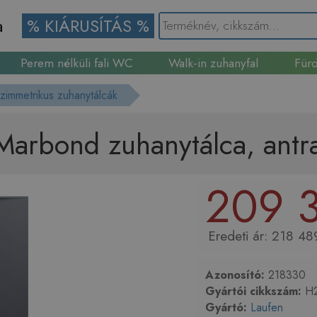
a
% KIÁRUSÍTÁS %
Perem nélküli fali WC
Walk-in zuhanyfal
Fürd
Gránit mosogató
szimmetrikus zuhanytálcák
Marbond zuhanytálca, ant
209 3
218 489
Azonosító:
218330
Gyártói cikkszám:
H2
Gyártó:
Laufen