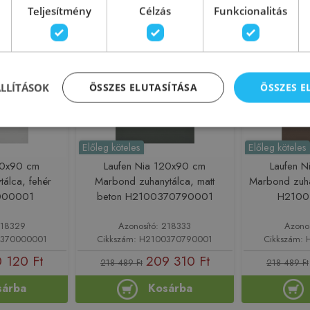
Teljesítmény
Célzás
Funkcionalitás
-4%
Rendelésre
-4%
Rendelésre
ÁLLÍTÁSOK
ÖSSZES ELUTASÍTÁSA
ÖSSZES 
Előleg köteles
Előleg köteles
20x90 cm
Laufen Nia 120x90 cm
Laufen 
álca, fehér
Marbond zuhanytálca, matt
Marbond zuha
000001
beton H2100370790001
H2100
218329
Azonosító: 218333
Azono
0370000001
Cikkszám: H2100370790001
Cikkszám:
 120 Ft
209 310 Ft
218 489 Ft
218 489 Ft
sárba
Kosárba