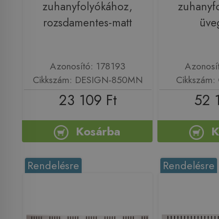
zuhanyfolyókához,
zuhanyf
rozsdamentes-matt
üve
Azonosító: 178193
Azonosí
Cikkszám: DESIGN-850MN
Cikkszám:
23 109 Ft
52 
Kosárba
K
Rendelésre
Rendelésre