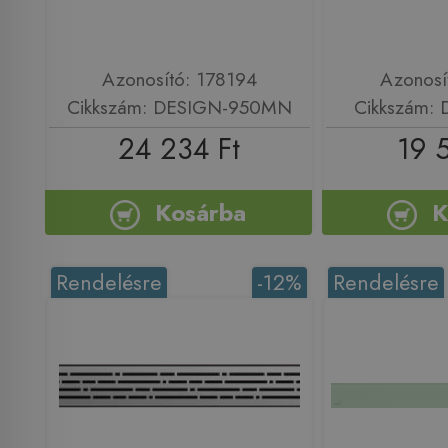
Azonosító: 178194
Azonosí
Cikkszám: DESIGN-950MN
Cikkszám:
24 234 Ft
19 
Kosárba
K
Rendelésre
-12%
Rendelésre