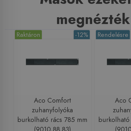
megnézték
Raktáron
-12%
Rendelésre
Aco Comfort
Aco 
zuhanyfolyóka
zuhan
burkolható rács 785 mm
burkolható
(9010.88.83)
(9010