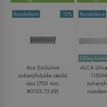
Rendelésre
-12%
Rendelésre
Előleg kötel
Aco Exclusive
ALCA (Alca
zuhanyfolyóka zászló
1150M
rács (700 mm,
zuhanyf
#0153.73.69)
rozsdam