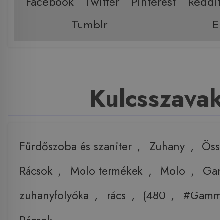
Facebook
Twitter
Pinterest
Reddi
Tumblr
E
Kulcsszava
Fürdőszoba és szaniter
,
Zuhany
,
Öss
Rácsok
,
Molo termékek
,
Molo
,
Ga
zuhanyfolyóka
,
rács
,
(480
,
#Gam
Rácsok
,