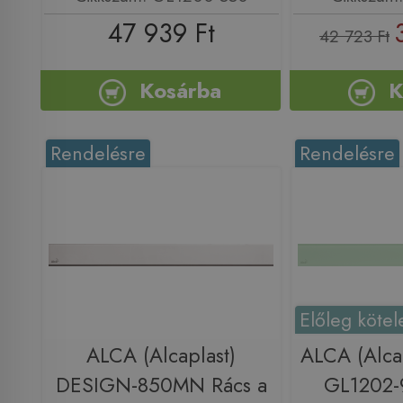
47 939 Ft
42 723 Ft
Kosárba
K
Rendelésre
Rendelésre
Előleg kötel
ALCA (Alcaplast)
ALCA (Alca
DESIGN-850MN Rács a
GL1202-