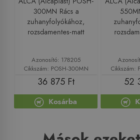
ALCA (Alcaplast) POSH-
ALCA (Alca
300MN Rács a
550MN
zuhanyfolyókához,
zuhanyf
rozsdamentes-matt
rozsdam
Azonosító: 178205
Azonosí
Cikkszám: POSH-300MN
Cikkszám:
36 875 Ft
52 
Kosárba
K
Mások ezeket