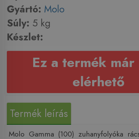
Gyártó:
Molo
Súly:
5 kg
Készlet:
Ez a termék már
elérhető
Termék leírás
Molo Gamma (100) zuhanyfolyóka rács