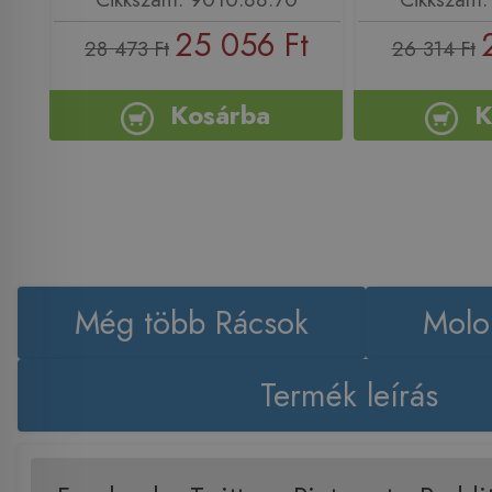
25 056 Ft
28 473 Ft
26 314 Ft
Kosárba
K
Még több Rácsok
Molo
Termék leírás