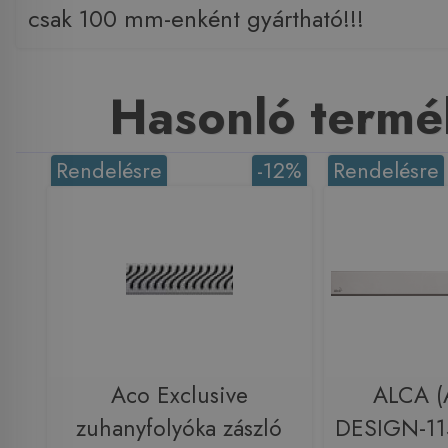
csak 100 mm-enként gyártható!!!
Hasonló termé
Rendelésre
-12%
Rendelésre
Aco Exclusive
ALCA (A
zuhanyfolyóka zászló
DESIGN-11