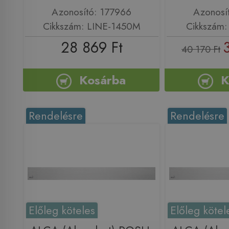
Azonosító: 177966
Azonosí
Cikkszám: LINE-1450M
Cikkszám:
28 869 Ft
40 170 Ft
Kosárba
K
Rendelésre
Rendelésre
Előleg köteles
Előleg kötel