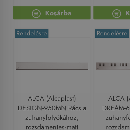
Kosárba
K
Rendelésre
Rendelésre
ALCA (Alcaplast)
ALCA (A
DESIGN-950MN Rács a
DREAM-6
zuhanyfolyókához,
zuhanyf
rozsdamentes-matt
rozsdam