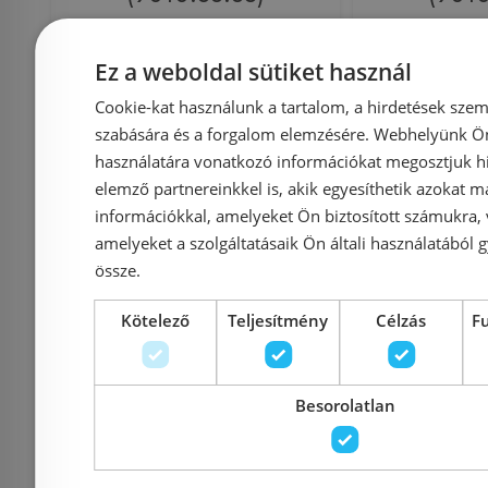
Ez a weboldal sütiket használ
Azonosító: 126663
Azonosí
Cookie-kat használunk a tartalom, a hirdetések szem
Cikkszám: 9010.88.83
Cikkszám:
szabására és a forgalom elemzésére. Webhelyünk Ön 
23 492 Ft
használatára vonatkozó információkat megosztjuk hi
26 695 Ft
26 226 Ft
elemző partnereinkkel is, akik egyesíthetik azokat m
információkkal, amelyeket Ön biztosított számukra,
Kosárba
K
amelyeket a szolgáltatásaik Ön általi használatából g
össze.
Rendelésre
-12%
Rendelésre
Kötelező
Teljesítmény
Célzás
F
Besorolatlan