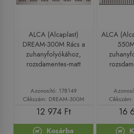
ALCA (Alcaplast)
ALCA (Alca
DREAM-300M Rács a
550M
zuhanyfolyókához,
zuhanyf
rozsdamentes-matt
rozsdam
Azonosító: 178149
Azonosí
Cikkszám: DREAM-300M
Cikkszám
12 974 Ft
16 
Kosárba
K