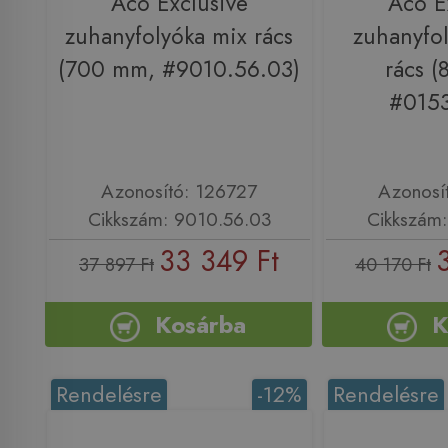
Aco Exclusive
Aco E
zuhanyfolyóka mix rács
zuhanyfol
(700 mm, #9010.56.03)
rács 
#0153
Azonosító: 126727
Azonosí
Cikkszám: 9010.56.03
Cikkszám:
33 349 Ft
37 897 Ft
40 170 Ft
Kosárba
K
Rendelésre
-12%
Rendelésre