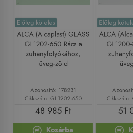
Előleg köteles
Előleg kötel
ALCA (Alcaplast) GLASS
ALCA (Alca
GL1202-650 Rács a
GL1200-
zuhanyfolyókához,
zuhanyf
üveg-zöld
üveg
Azonosító: 178231
Azonosí
Cikkszám: GL1202-650
Cikkszám:
48 985 Ft
51 
Kosárba
K