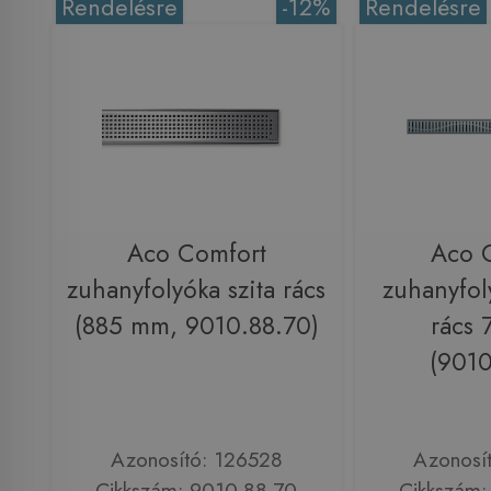
Rendelésre
-12%
Rendelésre
Aco Comfort
Aco 
zuhanyfolyóka szita rács
zuhanyfol
(885 mm, 9010.88.70)
rács
(9010
Azonosító: 126528
Azonosí
Cikkszám: 9010.88.70
Cikkszám: