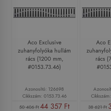
Aco Exclusive
Aco E
zuhanyfolyóka hullám
zuhanyfol
rács (1200 mm,
rács 
#0153.73.46)
#0153
Azonosító: 126698
Azonosí
Cikkszám: 0153.73.46
Cikkszám:
44 357 Ft
50 406 Ft
38 621 Ft