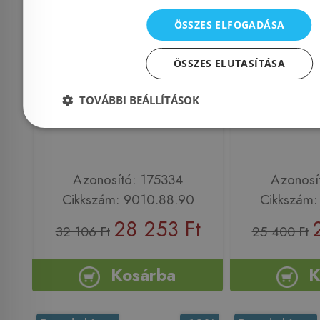
ÖSSZES ELFOGADÁSA
Aco Comfort
Aco 
ÖSSZES ELUTASÍTÁSA
zuhanyfolyóka Massive
zuhanyfol
rács 785 mm
rács 
TOVÁBBI BEÁLLÍTÁSOK
(9010.88.90)
9010
Azonosító: 175334
Azonosí
Cikkszám: 9010.88.90
Cikkszám:
28 253 Ft
32 106 Ft
25 400 Ft
Kosárba
K