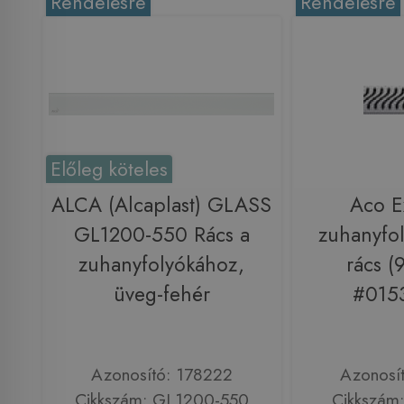
Rendelésre
Rendelésre
Előleg köteles
ALCA (Alcaplast) GLASS
Aco E
GL1200-550 Rács a
zuhanyfol
zuhanyfolyókához,
rács 
üveg-fehér
#0153
Azonosító: 178222
Azonosí
Cikkszám: GL1200-550
Cikkszám: