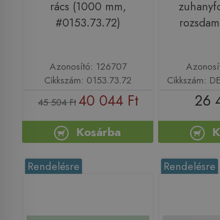
rács (1000 mm,
zuhanyf
#0153.73.72)
rozsdam
Azonosító: 126707
Azonosí
Cikkszám: 0153.73.72
Cikkszám: 
40 044 Ft
26 
45 504 Ft
Kosárba
K
Rendelésre
Rendelésre