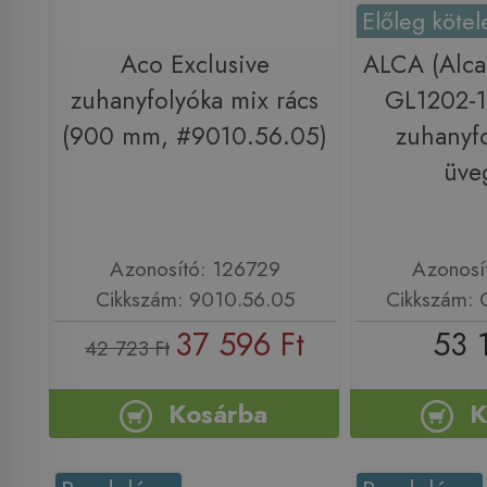
Előleg kötel
Aco Exclusive
ALCA (Alca
zuhanyfolyóka mix rács
GL1202-1
(900 mm, #9010.56.05)
zuhanyf
üve
Azonosító: 126729
Azonosí
Cikkszám: 9010.56.05
Cikkszám:
37 596 Ft
53 
42 723 Ft
Kosárba
K