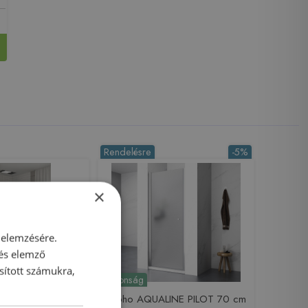
Rendelésre
-5%
×
 elemzésére.
 és elemző
sított számukra,
Újdonság
ign Doppia 90 cm
Sapho AQUALINE PILOT 70 cm