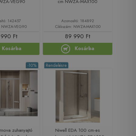
NWZA-VEG90
cm NWZA-MAX100
sító: 142457
Azonosító: 184892
m: NWZA-VEG90
Cikkszám: NWZA-MAX100
 990 Ft
89 990 Ft
Kosárba
Kosárba
-10%
Rendelésre
rnova zuhanyajtó
Niwell EDA 100 cm-es