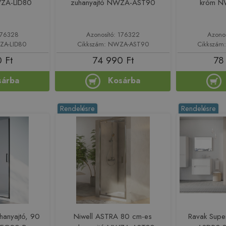
WZA-LID80
zuhanyajtó NWZA-AST90
króm 
176328
Azonosító: 176322
Azono
ZA-LID80
Cikkszám: NWZA-AST90
Cikkszá
 Ft
74 990 Ft
78
sárba
Kosárba
Rendelésre
Rendelésre
hanyajtó, 90
Niwell ASTRA 80 cm-es
Ravak Supe