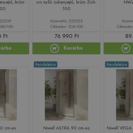
anyajtó, króm
cm nyíló zuhanyajtó, króm ZUA-
NWZ
100
100
 222239
Azonosító: 222225
Azono
UAD-100
Cikkszám: ZUA-100
Cikkszá
 Ft
76 990 Ft
89
sárba
Kosárba
Rendelésre
Rendelésre
80 cm-es
Niwell ASTRA 90 cm-es
Niwell VEGA 