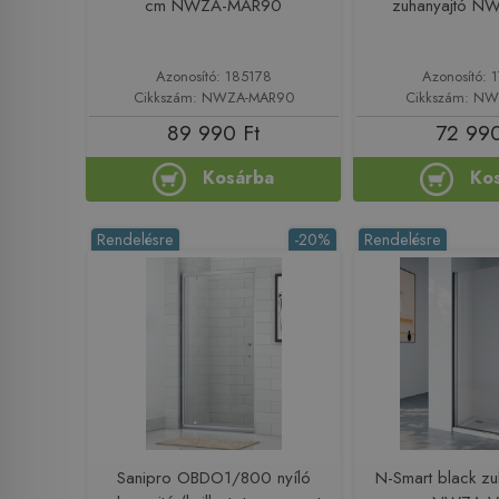
cm NWZA-MAR90
zuhanyajtó N
Azonosító: 185178
Azonosító: 
Cikkszám: NWZA-MAR90
Cikkszám: NW
89 990 Ft
72 990
Kosárba
Ko
Rendelésre
-20%
Rendelésre
Sanipro OBDO1/800 nyíló
N-Smart black zu