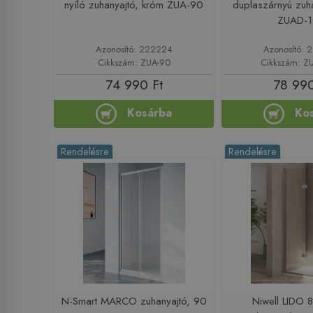
nyíló zuhanyajtó, króm ZUA-90
duplaszárnyú zuh
ZUAD-
Azonosító: 222224
Azonosító:
Cikkszám: ZUA-90
Cikkszám: Z
74 990 Ft
78 990
Kosárba
Ko
Rendelésre
Rendelésre
N-Smart MARCO zuhanyajtó, 90
Niwell LIDO 