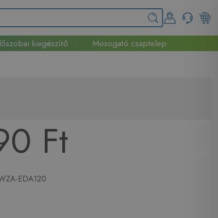
őszobai kiegészítő
Mosogató csaptelep
90 Ft
ZA-EDA120