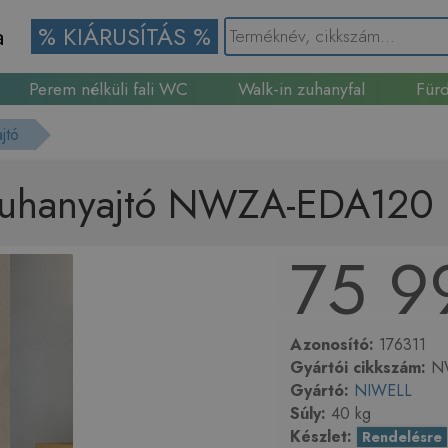
a
% KIÁRUSÍTÁS %
Perem nélküli fali WC
Walk-in zuhanyfal
Fürd
Gránit mosogató
jtó
 zuhanyajtó NWZA-EDA120
75 9
Azonosító:
176311
Gyártói cikkszám:
NW
Gyártó:
NIWELL
Súly:
40 kg
Készlet:
Rendelésre