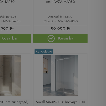
A-TAR80
cm NWZA-MAR80
sító: 184896
Azonosító: 185177
m: NWZA-TAR80
Cikkszám: NWZA-MAR80
 990 Ft
89 990 Ft
Kosárba
Kosárba
Rendelésre
90 cm zuhanyajtó,
Niwell MAXIMUS zuhanyajtó 100