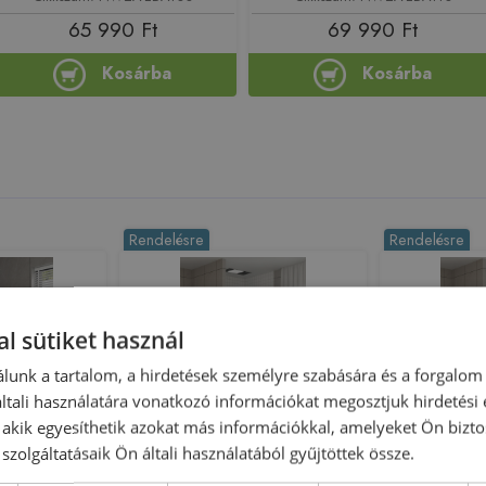
65 990 Ft
69 990 Ft
Kosárba
Kosárba
Rendelésre
Rendelésre
l sütiket használ
lunk a tartalom, a hirdetések személyre szabására és a forgalom
tali használatára vonatkozó információkat megosztjuk hirdetési
, akik egyesíthetik azokat más információkkal, amelyeket Ön bizto
szolgáltatásaik Ön általi használatából gyűjtöttek össze.
rtadella 80 cm
Inspiro Design Doppia 80 cm
Inspiro Des