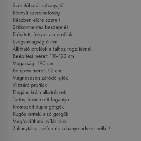
Szerelőbarát zuhanyajtó
Könnyű szerelhetőség
Részben előre szerelt
Szilikonmentes beszerelés
Erősített, fényes alu profilok
Üvegvastagság 6 mm
Állítható profilok a falhoz rögzítésnél:
Beépítési méret: 118-122 cm
Magasság: 190 cm
Belépési méret: 52 cm
Mágnesesen záródó ajtók
Vízzáró profilok
Elegáns króm alkatrészek
Tartós, krómozott fogantyú
Krómozott dupla görgők
Rugós kivitelű alsó görgők
Megfordítható nyílásirány
Zuhanytálca, szifon és zuhanyrendszer nélkül!