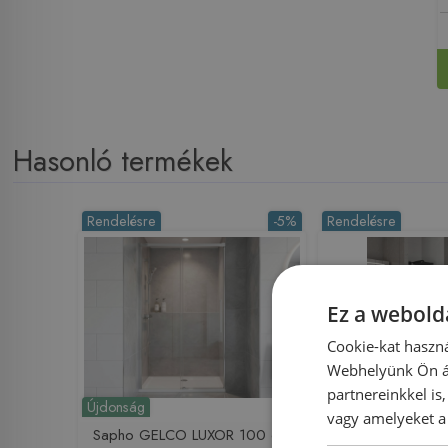
Hasonló termékek
Rendelésre
-5%
Rendelésre
Ez a webolda
Cookie-kat haszná
Webhelyünk Ön ál
partnereinkkel is
Újdonság
vagy amelyeket a 
Sapho GELCO LUXOR 100 cm
Inspiro Design Po