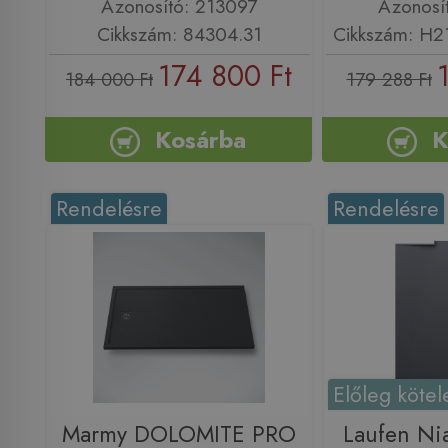
Azonosító: 213097
Azonosí
Cikkszám: 84304.31
Cikkszám: H
174 800 Ft
184 000 Ft
179 288 Ft
Kosárba
K
Rendelésre
Rendelésre
Előleg kötel
Marmy DOLOMITE PRO
Laufen Ni