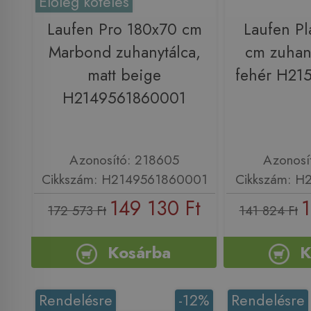
Előleg köteles
Laufen Pro 180x70 cm
Laufen Pl
Marbond zuhanytálca,
cm zuhany
matt beige
fehér H21
H2149561860001
Azonosító: 218605
Azonosí
Cikkszám: H2149561860001
Cikkszám: H
149 130 Ft
1
172 573 Ft
141 824 Ft
Kosárba
K
Rendelésre
-12%
Rendelésre