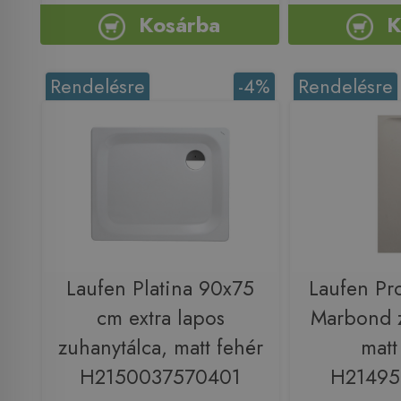
Kosárba
K
Rendelésre
-4%
Rendelésre
Laufen Platina 90x75
Laufen Pr
cm extra lapos
Marbond z
zuhanytálca, matt fehér
matt
H2150037570401
H21495