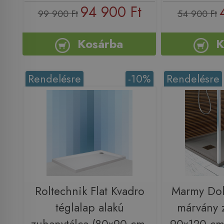
94 900 Ft
99 900 Ft
54 900 Ft
Kosárba
K
Rendelésre
-10%
Rendelésre
Roltechnik Flat Kvadro
Marmy Dol
téglalap alakú
márvány 