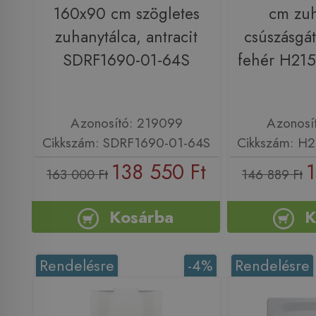
160x90 cm szögletes
cm zuh
zuhanytálca, antracit
csúszásgátl
SDRF1690-01-64S
fehér H21
Azonosító: 219099
Azonosí
Cikkszám: SDRF1690-01-64S
Cikkszám: H
138 550 Ft
1
163 000 Ft
146 889 Ft
Kosárba
K
Rendelésre
-4%
Rendelésre