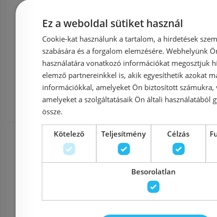
Kosárba
K
Ez a weboldal sütiket használ
Cookie-kat használunk a tartalom, a hirdetések szem
szabására és a forgalom elemzésére. Webhelyünk Ön 
Mások ezeket
használatára vonatkozó információkat megosztjuk hi
elemző partnereinkkel is, akik egyesíthetik azokat m
információkkal, amelyeket Ön biztosított számukra,
megnézték
amelyeket a szolgáltatásaik Ön általi használatából g
össze.
Rendelésre
Rendelésre
Kötelező
Teljesítmény
Célzás
F
Besorolatlan