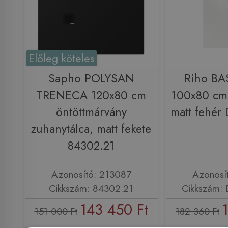
Előleg köteles
Sapho POLYSAN
Riho BA
TRENECA 120x80 cm
100x80 cm 
öntöttmárvány
matt fehé
zuhanytálca, matt fekete
84302.21
Azonosító: 213087
Azonosí
Cikkszám: 84302.21
Cikkszám:
143 450 Ft
151 000 Ft
182 360 Ft