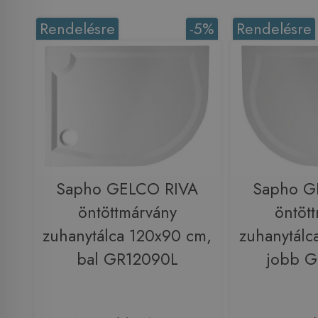
Rendelésre
-5%
Rendelésre
Sapho GELCO RIVA
Sapho G
öntöttmárvány
öntöt
zuhanytálca 120x90 cm,
zuhanytálc
bal GR12090L
jobb 