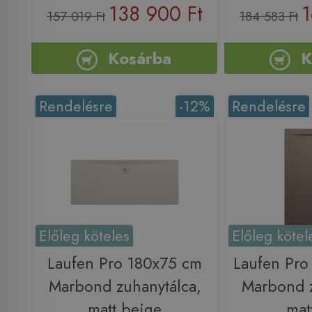
138 900 Ft
1
157 019 Ft
184 583 Ft
Kosárba
K
Rendelésre
-12%
Rendelésre
Előleg köteles
Előleg kötel
Laufen Pro 180x75 cm
Laufen Pro
Marbond zuhanytálca,
Marbond z
matt beige
mat