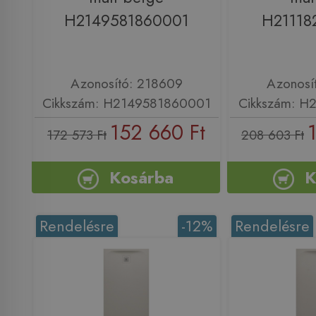
H2149581860001
H21118
Azonosító: 218609
Azonosí
Cikkszám: H2149581860001
Cikkszám: H
152 660 Ft
172 573 Ft
208 603 Ft
Kosárba
K
Rendelésre
-12%
Rendelésre