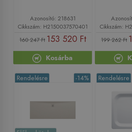
Azonosító: 218631
Azonosí
Cikkszám: H2150037570401
Cikkszám: H
153 520 Ft
160 247 Ft
199 262 Ft
Kosárba
K
Rendelésre
-14%
Rendelésre