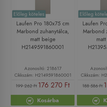
Előleg köteles
Előleg kötel
Laufen Pro 180x75 cm
Laufen Pr
Marbond zuhanytálca,
Marbond z
matt beige
matt
H2149591860001
H21395
Azonosító: 218617
Azonosí
Cikkszám: H2149591860001
Cikkszám: H
176 270 Ft
1
199 262 Ft
188 586 Ft
Kosárba
K