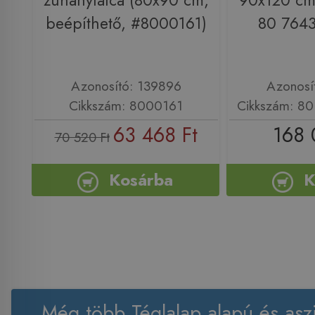
zuhanytálca (80x90 cm,
90x120 cm,
beépíthető, #8000161)
80 7643
Azonosító: 139896
Azonosí
Cikkszám: 8000161
Cikkszám: 80
63 468 Ft
168 
70 520 Ft
Kosárba
K
Még több Téglalap alapú és asz