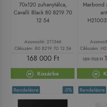
70x120 zuhanytálca,
Marbond z
Cavalli Black 80 8219 70
ant
12 54
H21003
Azonosító: 211346
Azonosí
Cikkszám: 80 8219 70 12 54
Cikkszám: H
168 000 Ft
189 705 Ft
Kosárba
K
Rendelésre
-5%
Rendelésre