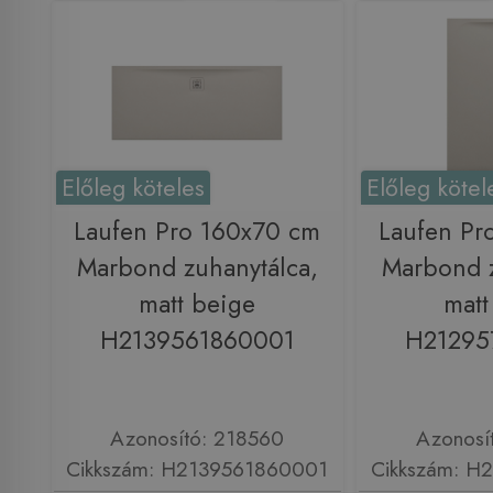
Előleg köteles
Előleg kötel
Laufen Pro 160x70 cm
Laufen Pr
Marbond zuhanytálca,
Marbond z
matt beige
matt
H2139561860001
H21295
Azonosító: 218560
Azonosí
Cikkszám: H2139561860001
Cikkszám: H