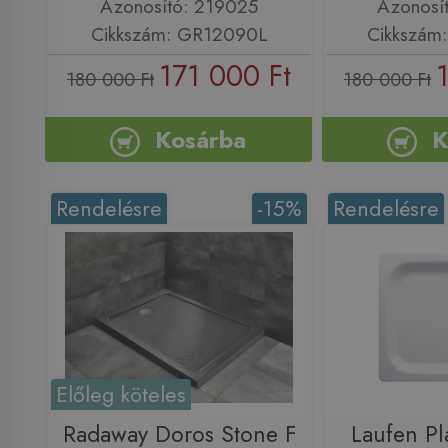
Azonosító: 219025
Azonosí
Cikkszám: GR12090L
Cikkszám
171 000 Ft
180 000 Ft
180 000 Ft
Kosárba
K
Rendelésre
-15%
Rendelésre
Előleg köteles
Radaway Doros Stone F
Laufen Pl