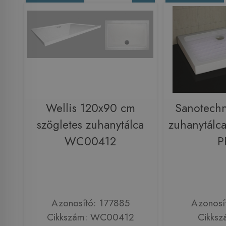
Wellis 120x90 cm
Sanotechn
szögletes zuhanytálca
zuhanytálca
WC00412
P
Azonosító: 177885
Azonosí
Cikkszám: WC00412
Cikksz