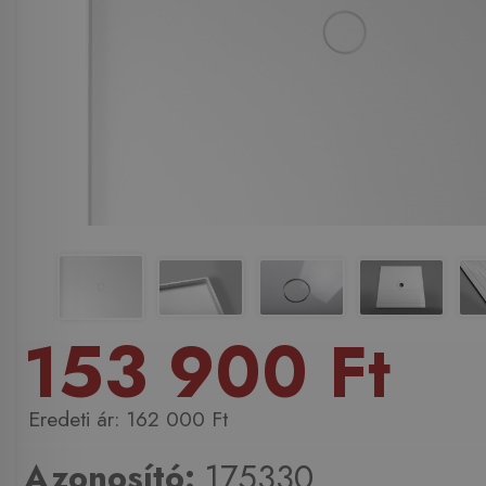
153 900 Ft
162 000 Ft
Azonosító:
175330