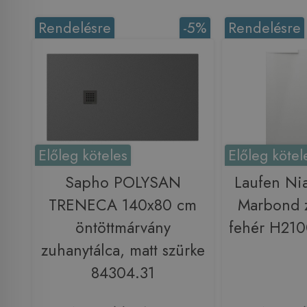
Rendelésre
-5%
Rendelésre
Előleg köteles
Előleg kötel
Sapho POLYSAN
Laufen Ni
TRENECA 140x80 cm
Marbond z
öntöttmárvány
fehér H21
zuhanytálca, matt szürke
84304.31