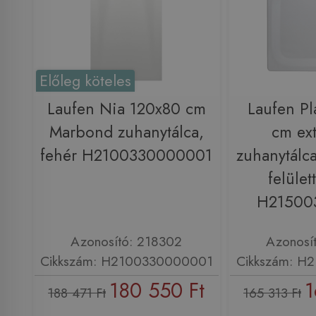
Előleg köteles
Laufen Nia 120x80 cm
Laufen Pl
Marbond zuhanytálca,
cm ext
fehér H2100330000001
zuhanytálca
felület
H21500
Azonosító: 218302
Azonosí
Cikkszám: H2100330000001
Cikkszám: H
180 550 Ft
1
188 471 Ft
165 313 Ft