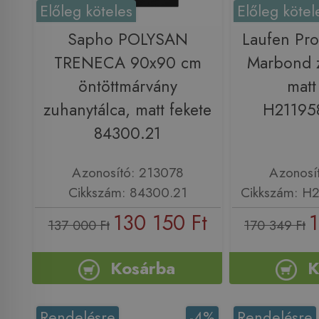
Előleg köteles
Előleg kötel
Sapho POLYSAN
Laufen Pr
TRENECA 90x90 cm
Marbond z
öntöttmárvány
matt
zuhanytálca, matt fekete
H21195
84300.21
Azonosító: 213078
Azonosí
Cikkszám: 84300.21
Cikkszám: H
130 150 Ft
1
137 000 Ft
170 349 Ft
Kosárba
K
Rendelésre
-4%
Rendelésre