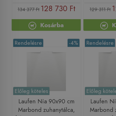
128 730 Ft
1
134 377 Ft
129 311 Ft
Kosárba
K
Rendelésre
-4%
Rendelésre
Előleg köteles
Előleg kötel
Laufen Nia 90x90 cm
Laufen N
Marbond zuhanytálca,
Marbond z