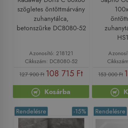
szögletes öntöttmárvány
100
zuhanytálca,
öntöt
betonszürke DC8080-52
zuhanytá
HS
Azonosító: 218121
Azonosí
Cikkszám: DC8080-52
Cikkszá
108 715 Ft
1
127 900 Ft
153 000 Ft
Kosárba
K
Rendelésre
-15%
Rendelésre