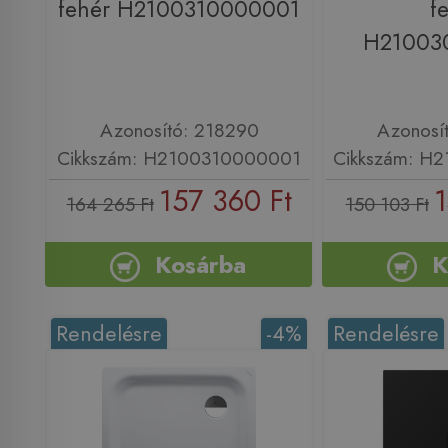
fehér H2100310000001
f
H21003
Azonosító: 218290
Azonosí
Cikkszám: H2100310000001
Cikkszám: H
157 360 Ft
1
164 265 Ft
150 103 Ft
Kosárba
K
Rendelésre
-4%
Rendelésre