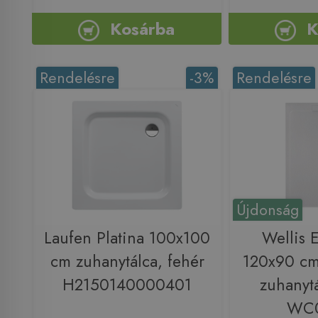
Kosárba
K
Rendelésre
-3%
Rendelésre
Újdonság
Laufen Platina 100x100
Wellis 
cm zuhanytálca, fehér
120x90 c
H2150140000401
zuhanytá
WC