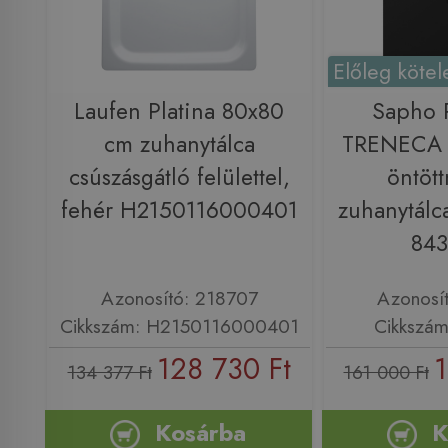
Előleg kötel
Laufen Platina 80x80
Sapho
cm zuhanytálca
TRENECA 
csúszásgátló felülettel,
öntöt
fehér H2150116000401
zuhanytálca
843
Azonosító: 218707
Azonosí
Cikkszám: H2150116000401
Cikkszám
128 730 Ft
1
134 377 Ft
161 000 Ft
Kosárba
K