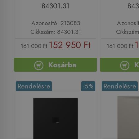
84301.31
843
Azonosító: 213083
Azonosí
Cikkszám: 84301.31
Cikkszám
152 950 Ft
1
161 000 Ft
161 000 Ft
Kosárba
K
Rendelésre
-5%
Rendelésre