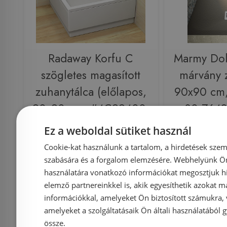
Radaway Korfu C
Marmy Dol
szögletes magasított
márvány 
zuhanytálca (előlapos,
90x90 cm,
90x90 cm, #4C99400-
80 7642
03)
Ez a weboldal sütiket használ
Cookie-kat használunk a tartalom, a hirdetések szem
Azonosító: 129947
Azonosí
szabására és a forgalom elemzésére. Webhelyünk Ön 
Cikkszám: 4C99400-03
Cikkszám: 80
használatára vonatkozó információkat megosztjuk hi
131 575 Ft
148 
elemző partnereinkkel is, akik egyesíthetik azokat m
138 500 Ft
információkkal, amelyeket Ön biztosított számukra,
amelyeket a szolgáltatásaik Ön általi használatából g
Kosárba
K
össze.