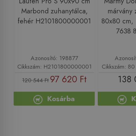
Laufen Pro S 90x90 cm
Marmy Dol
Marbond zuhanytálca,
márvány 
fehér H2101800000001
80x80 cm, 
7638 
Azonosító: 198877
Azonosí
Cikkszám: H2101800000001
Cikkszám: 80
97 620 Ft
138 
120 544 Ft
Kosárba
K