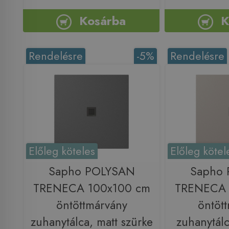
Kosárba
K
Rendelésre
-5%
Rendelésre
Előleg köteles
Előleg kötel
Sapho POLYSAN
Sapho
TRENECA 100x100 cm
TRENECA 
öntöttmárvány
öntöt
zuhanytálca, matt szürke
zuhanytálc