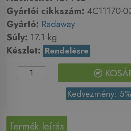
Gyártói cikkszám:
4C11170-0
Gyártó:
Radaway
Súly:
17.1 kg
Készlet:
Rendelésre
KOSÁ
Kedvezmény: 5
Termék leírás