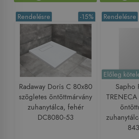
Rendelésre
-15%
Rendelésre
Előleg kötel
Radaway Doris C 80x80
Sapho
szögletes öntöttmárvány
TRENECA 
zuhanytálca, fehér
öntöt
DC8080-53
zuhanytálc
843