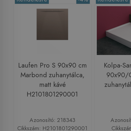
Laufen Pro S 90x90 cm
Kolpa-Sa
Marbond zuhanytálca,
90x90/O
matt kávé
zuhanytá
H2101801290001
Azonosító: 218343
Azonosí
Cikkszám: H2101801290001
Cikkszá