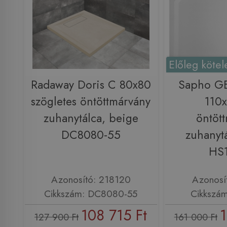
Előleg kötel
Radaway Doris C 80x80
Sapho G
szögletes öntöttmárvány
110
zuhanytálca, beige
öntöt
DC8080-55
zuhanytá
HS
Azonosító: 218120
Azonosí
Cikkszám: DC8080-55
Cikkszá
108 715 Ft
1
127 900 Ft
161 000 Ft