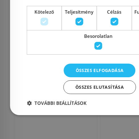
Kötelező
Teljesítmény
Célzás
F
Rendelésre
-5%
Rendelésre
Besorolatlan
ÖSSZES ELFOGADÁSA
Wellis 90x90 cm
AQUALINE
ÖSSZES ELUTASÍTÁSA
szögletes magas
Önhordó 
TOVÁBBI BEÁLLÍTÁSOK
zuhanytálca WC00409
szifonna