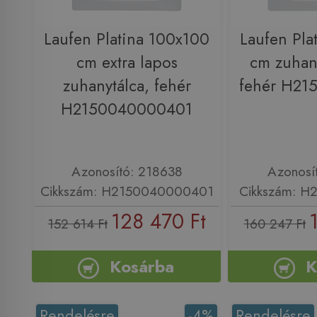
Laufen Platina 100x100
Laufen Pla
cm extra lapos
cm zuhany
zuhanytálca, fehér
fehér H21
H2150040000401
Azonosító: 218638
Azonosí
Cikkszám: H2150040000401
Cikkszám: H
128 470 Ft
152 614 Ft
160 247 Ft
Kosárba
K
Rendelésre
-4%
Rendelésre