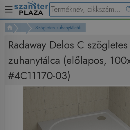
...
Szögletes zuhanytálcák
Radaway Delos C szögletes
zuhanytálca (előlapos, 10
#4C11170-03)