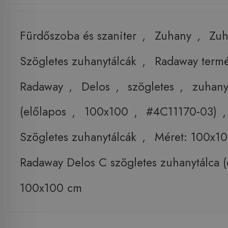
Fürdőszoba és szaniter
,
Zuhany
,
Zuh
Szögletes zuhanytálcák
,
Radaway term
Radaway
,
Delos
,
szögletes
,
zuhany
(előlapos
,
100x100
,
#4C11170-03)
,
Szögletes zuhanytálcák
,
Méret: 100x1
Radaway Delos C szögletes zuhanytálca (
100x100 cm