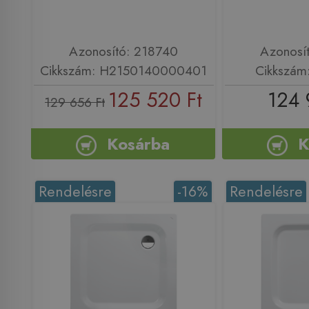
Azonosító: 218740
Azonosí
Cikkszám: H2150140000401
Cikkszá
125 520 Ft
124 
129 656 Ft
Kosárba
K
Rendelésre
-16%
Rendelésre