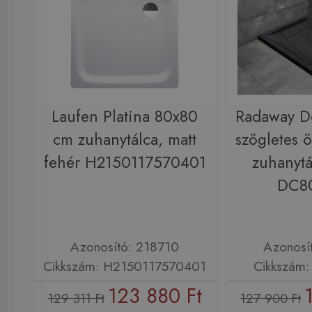
Laufen Platina 80x80
Radaway D
cm zuhanytálca, matt
szögletes 
fehér H2150117570401
zuhanytá
DC8
Azonosító: 218710
Azonosí
Cikkszám: H2150117570401
Cikkszám
123 880 Ft
129 311 Ft
127 900 Ft