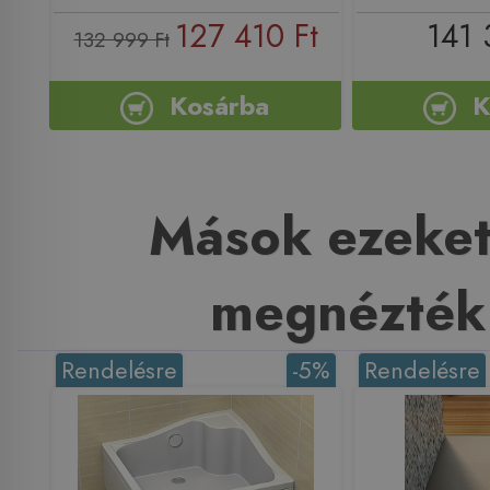
127 410 Ft
141 
132 999 Ft
Kosárba
K
Mások ezeket
megnézték
Rendelésre
-5%
Rendelésre