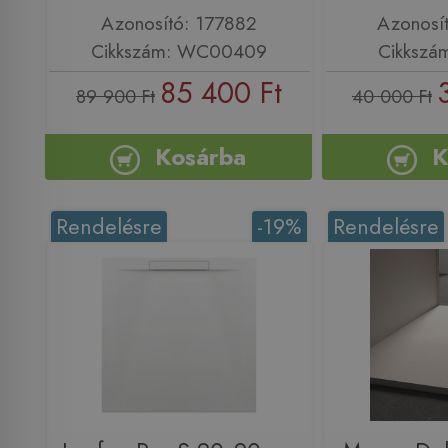
Azonosító: 177882
Azonosí
Cikkszám: WC00409
Cikkszá
85 400 Ft
89 900 Ft
40 000 Ft
Kosárba
K
Rendelésre
-19%
Rendelésre