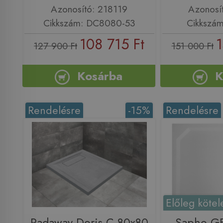
Azonosító: 218119
Azonosí
Cikkszám: DC8080-53
Cikkszám
108 715 Ft
1
127 900 Ft
151 000 Ft
Kosárba
K
Rendelésre
-15%
Rendelésre
Előleg kötel
Radaway Doris C 80x80
Sapho G