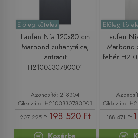
Előleg köteles
Előleg kötel
Laufen Nia 120x80 cm
Laufen Ni
Marbond zuhanytálca,
Marbond z
antracit
fehér H21
H2100330780001
Azonosító: 218304
Azonosí
Cikkszám: H2100330780001
Cikkszám: H
198 520 Ft
1
207 225 Ft
188 471 Ft
Kosárba
K