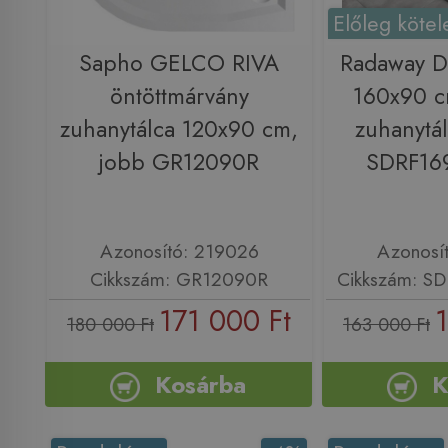
Előleg kötel
Sapho GELCO RIVA
Radaway D
öntöttmárvány
160x90 c
zuhanytálca 120x90 cm,
zuhanytál
jobb GR12090R
SDRF16
Azonosító: 219026
Azonosí
Cikkszám: GR12090R
Cikkszám: S
171 000 Ft
180 000 Ft
163 000 Ft
Kosárba
K