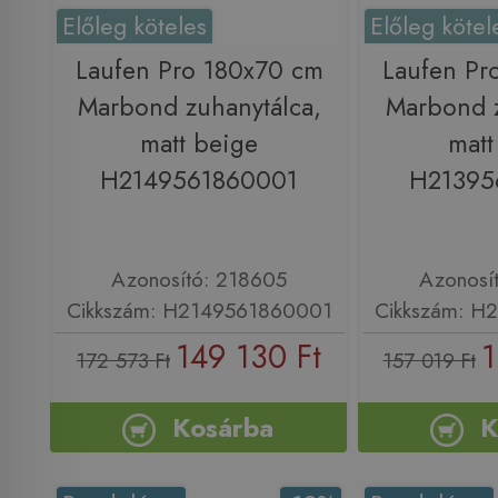
Előleg köteles
Előleg kötel
Laufen Pro 180x70 cm
Laufen Pr
Marbond zuhanytálca,
Marbond z
matt beige
matt
H2149561860001
H21395
Azonosító: 218605
Azonosí
Cikkszám: H2149561860001
Cikkszám: H
149 130 Ft
1
172 573 Ft
157 019 Ft
Kosárba
K