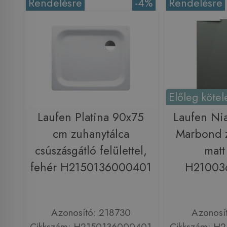
Rendelésre
-4%
Rendelésre
Előleg kötel
Laufen Platina 90x75
Laufen Ni
cm zuhanytálca
Marbond z
csúszásgátló felülettel,
matt
fehér H2150136000401
H21003
Azonosító: 218730
Azonosí
Cikkszám: H2150136000401
Cikkszám: H