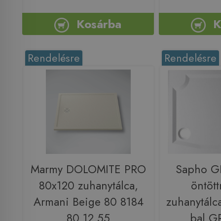
Kosárba
K
Rendelésre
Rendelésre
Marmy DOLOMITE PRO
Sapho G
80x120 zuhanytálca,
öntöt
Armani Beige 80 8184
zuhanytálc
80 12 55
bal G