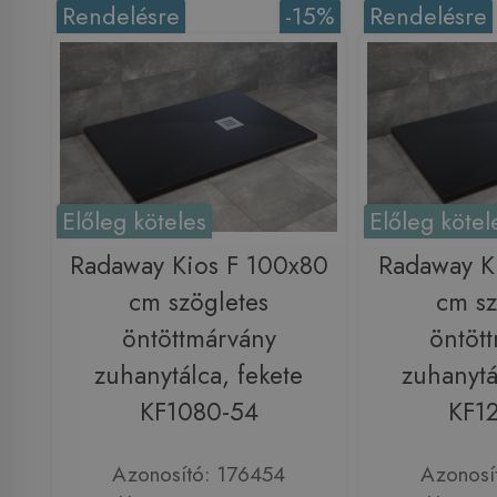
Rendelésre
-15%
Rendelésre
Előleg köteles
Előleg kötel
Radaway Kios F 100x80
Radaway K
cm szögletes
cm sz
öntöttmárvány
öntöt
zuhanytálca, fekete
zuhanytá
KF1080-54
KF1
Azonosító: 176454
Azonosí