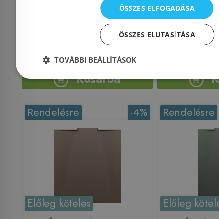
ÖSSZES ELFOGADÁSA
Azonosító: 218764
Azonosí
Cikkszám: H2150150000401
Cikkszám: H
ÖSSZES ELUTASÍTÁSA
186 990 Ft
1
222 134 Ft
165 313 Ft
TOVÁBBI BEÁLLÍTÁSOK
Kosárba
K
Rendelésre
-4%
Rendelésre
Előleg köteles
Előleg kötel