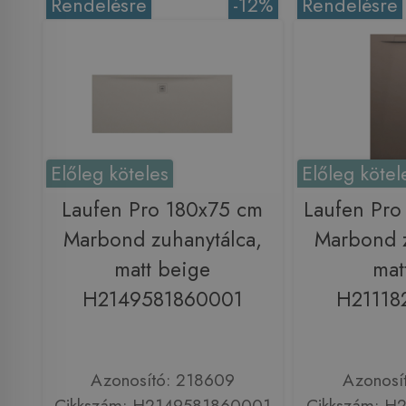
Rendelésre
-12%
Rendelésre
Előleg köteles
Előleg kötel
Laufen Pro 180x75 cm
Laufen Pro
Marbond zuhanytálca,
Marbond z
matt beige
mat
H2149581860001
H21118
Azonosító: 218609
Azonosí
Cikkszám: H2149581860001
Cikkszám: H