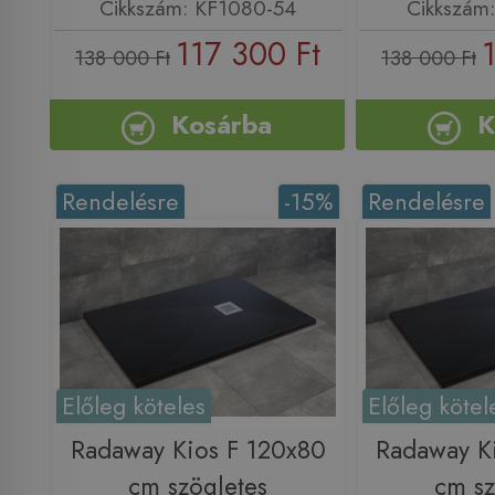
Cikkszám: KF1080-54
Cikkszám
117 300 Ft
138 000 Ft
138 000 Ft
Kosárba
K
Rendelésre
-15%
Rendelésre
Előleg köteles
Előleg kötel
Radaway Kios F 120x80
Radaway K
cm szögletes
cm sz