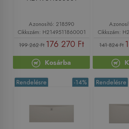
Azonosító: 218590
Azonosí
Cikkszám: H2149511860001
Cikkszám: H
176 270 Ft
1
199 262 Ft
141 824 Ft
Kosárba
K
Rendelésre
-14%
Rendelésre