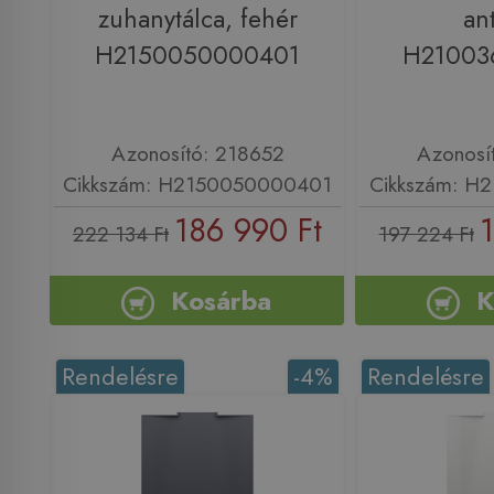
zuhanytálca, fehér
ant
H2150050000401
H21003
Azonosító: 218652
Azonosí
Cikkszám: H2150050000401
Cikkszám: H
186 990 Ft
1
222 134 Ft
197 224 Ft
Kosárba
K
Rendelésre
-4%
Rendelésre