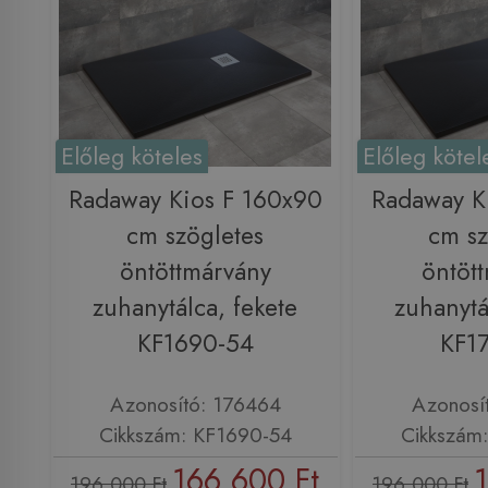
Előleg köteles
Előleg kötel
Radaway Kios F 160x90
Radaway K
cm szögletes
cm sz
öntöttmárvány
öntöt
zuhanytálca, fekete
zuhanytá
KF1690-54
KF1
Azonosító: 176464
Azonosí
Cikkszám: KF1690-54
Cikkszám
166 600 Ft
196 000 Ft
196 000 Ft