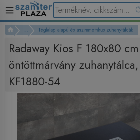
...
Téglalap alapú és aszimmetrikus zuhanytálcák
Radaway Kios F 180x80 cm 
öntöttmárvány zuhanytálca,
KF1880-54