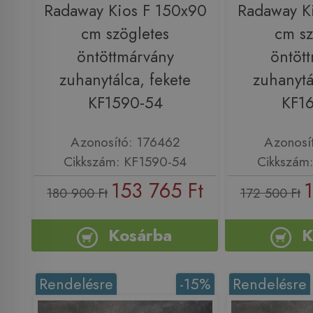
Radaway Kios F 150x90
Radaway K
cm szögletes
cm sz
öntöttmárvány
öntöt
zuhanytálca, fekete
zuhanytá
KF1590-54
KF1
Azonosító: 176462
Azonosí
Cikkszám: KF1590-54
Cikkszám
153 765 Ft
1
180 900 Ft
172 500 Ft
Kosárba
K
Rendelésre
-15%
Rendelésre