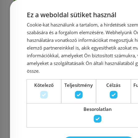
Ez a weboldal sütiket használ
Rendelésre
-16%
Rendelésre
Cookie-kat használunk a tartalom, a hirdetések szem
szabására és a forgalom elemzésére. Webhelyünk Ön 
használatára vonatkozó információkat megosztjuk hi
elemző partnereinkkel is, akik egyesíthetik azokat m
információkkal, amelyeket Ön biztosított számukra,
amelyeket a szolgáltatásaik Ön általi használatából g
össze.
Kötelező
Teljesítmény
Célzás
F
Laufen Platina 120x80
Laufen Pl
cm zuhanytálca, fehér
cm ext
H2150150000401
zuhanytálca
Besorolatlan
felület
H21500