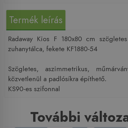
Termék leírás
Radaway Kios F 180x80 cm szögletes
zuhanytálca, fekete KF1880-54
Szögletes, aszimmetrikus, műmárván
közvetlenül a padlósíkra építhető.
KS90-es szifonnal
További változ