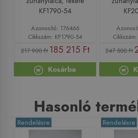
zuhanytálca, fekete
zuhanytá
KF1790-54
KF2
Azonosító: 176466
Azonosí
Cikkszám: KF1790-54
Cikkszám
185 215 Ft
217 900 Ft
247 500 Ft
Kosárba
K
Hasonló termé
Rendelésre
Rendelésre