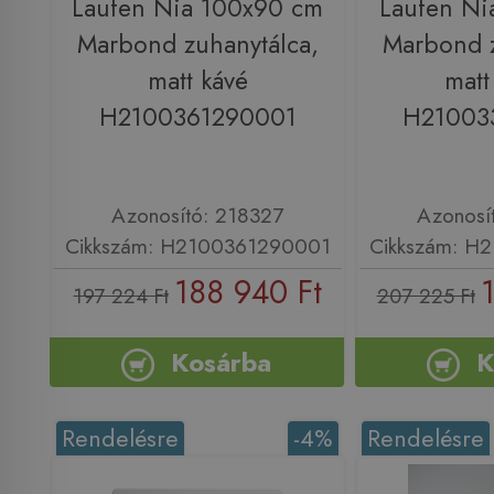
Laufen Nia 100x90 cm
Laufen Ni
Marbond zuhanytálca,
Marbond z
matt kávé
matt
H2100361290001
H21003
Azonosító: 218327
Azonosí
Cikkszám: H2100361290001
Cikkszám: H
188 940 Ft
197 224 Ft
207 225 Ft
Kosárba
K
Rendelésre
-4%
Rendelésre