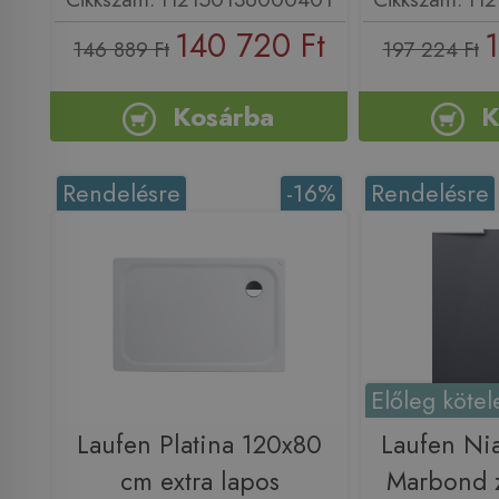
140 720 Ft
1
146 889 Ft
197 224 Ft
Kosárba
K
Rendelésre
-16%
Rendelésre
Előleg kötel
Laufen Platina 120x80
Laufen Ni
cm extra lapos
Marbond z