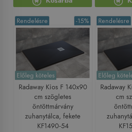
Kosárba
K
Rendelésre
-15%
Rendelésre
Előleg köteles
Előleg kötel
Radaway Kios F 140x90
Radaway K
cm szögletes
cm sz
öntöttmárvány
öntöt
zuhanytálca, fekete
zuhanytá
KF1490-54
KF1