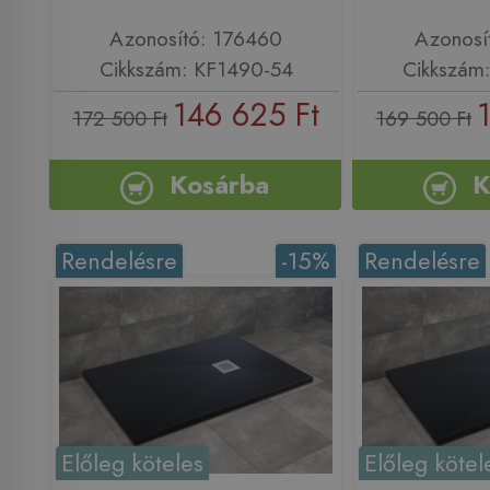
Azonosító: 176460
Azonosí
Cikkszám: KF1490-54
Cikkszám
146 625 Ft
172 500 Ft
169 500 Ft
Kosárba
K
Rendelésre
-15%
Rendelésre
Előleg köteles
Előleg kötel