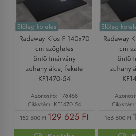
Előleg köteles
Előleg kötel
Radaway Kios F 140x70
Radaway K
cm szögletes
cm sz
öntöttmárvány
öntöt
zuhanytálca, fekete
zuhanytá
KF1470-54
KF1
Azonosító: 176458
Azonosí
Cikkszám: KF1470-54
Cikkszám
129 625 Ft
152 500 Ft
166 500 Ft