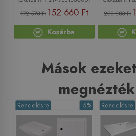
152 660 Ft
172 573 Ft
208 603 Ft
Kosárba
K
Mások ezeket
megnézték
Rendelésre
-5%
Rendelésre