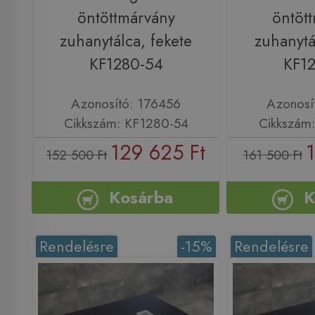
öntöttmárvány
öntöt
zuhanytálca, fekete
zuhanytá
KF1280-54
KF1
Azonosító: 176456
Azonosí
Cikkszám: KF1280-54
Cikkszám
129 625 Ft
1
152 500 Ft
161 500 Ft
Kosárba
K
Rendelésre
-15%
Rendelésre