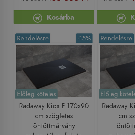
Kosárba
K
Rendelésre
-15%
Rendelésre
Előleg köteles
Előleg kötel
Radaway Kios F 170x90
Radaway K
cm szögletes
cm sz
öntöttmárvány
öntöt