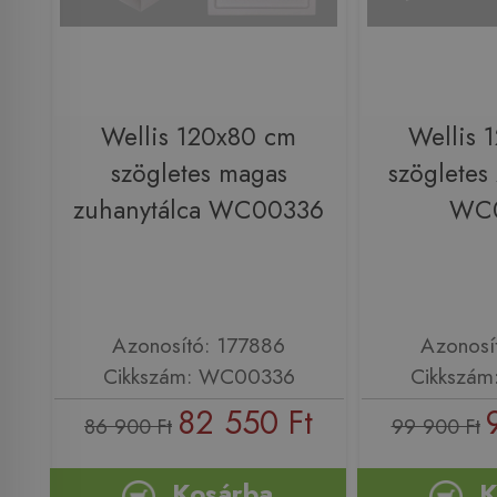
Wellis 120x80 cm
Wellis 
szögletes magas
szögletes
zuhanytálca WC00336
WC
Azonosító: 177886
Azonosí
Cikkszám: WC00336
Cikkszá
82 550 Ft
86 900 Ft
99 900 Ft
Kosárba
K