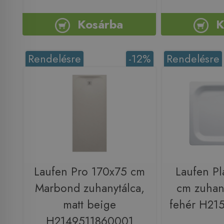
Kosárba
K
Rendelésre
-12%
Rendelésre
Laufen Pro 170x75 cm
Laufen Pl
Marbond zuhanytálca,
cm zuhany
matt beige
fehér H21
H2149511860001