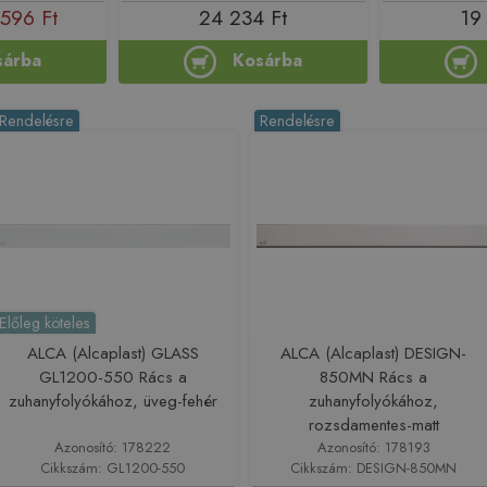
 596 Ft
24 234 Ft
19
sárba
Kosárba
Rendelésre
Rendelésre
Előleg köteles
ALCA (Alcaplast) GLASS
ALCA (Alcaplast) DESIGN-
GL1200-550 Rács a
850MN Rács a
zuhanyfolyókához, üveg-fehér
zuhanyfolyókához,
rozsdamentes-matt
Azonosító: 178222
Azonosító: 178193
Cikkszám: GL1200-550
Cikkszám: DESIGN-850MN