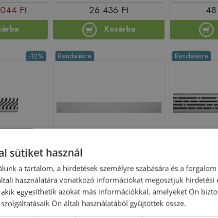
044 Ft
26 436 Ft
48
sárba
Kosárba
-12%
Rendelésre
Rendelésre
Előleg köteles
l sütiket használ
uhanyfolyóka
ALCA (Alcaplast) POSH-
Aco Exclusive
lunk a tartalom, a hirdetések személyre szabására és a forgalom
(800 mm,
1150MN Rács a
rács (700 
tali használatára vonatkozó információkat megosztjuk hirdetési
.70)
zuhanyfolyókához,
, akik egyesíthetik azokat más információkkal, amelyeket Ön bizto
rozsdamentes-matt
126705
Azonosító: 178212
Azono
szolgáltatásaik Ön általi használatából gyűjtöttek össze.
53.73.70
Cikkszám: POSH-1150MN
Cikkszá