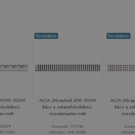
Rendelésre
Rendelésre
) HOPE-300M
ALCA (Alcaplast) LINE-300M
ALCA (Alca
olyókához,
Rács a zuhanyfolyókához,
Rács a zu
es-matt
rozsdamentes-matt
rozsda
178099
Azonosító: 177958
Azono
OPE-300M
Cikkszám: LINE-300M
Cikkszá