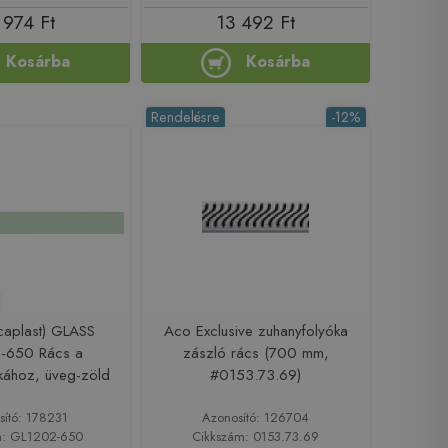
 974 Ft
13 492 Ft
Kosárba
Kosárba
Rendelésre
-12%
caplast) GLASS
Aco Exclusive zuhanyfolyóka
-650 Rács a
zászló rács (700 mm,
kához, üveg-zöld
#0153.73.69)
sító: 178231
Azonosító: 126704
m: GL1202-650
Cikkszám: 0153.73.69