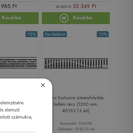
 985 Ft
33 349 Ft
37 897 Ft
Kosárba
Kosárba
-12%
Rendelésre
-12%
×
 zuhanyfolyóka mix
Aco Exclusive zuhanyfolyóka
 elemzésére.
mm, #9010.56.03)
hullám rács (1200 mm,
 és elemző
#0153.73.46)
sított számukra,
sító: 126727
Azonosító: 126698
m: 9010.56.03
Cikkszám: 0153.73.46