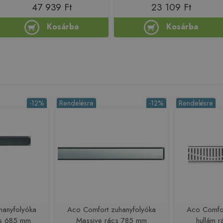
47 939 Ft
23 109 Ft
Kosárba
Kosárba
-12%
Rendelésre
-12%
Rendelésre
hanyfolyóka
Aco Comfort zuhanyfolyóka
Aco Comfor
cs 685 mm
Massive rács 785 mm
hullám 