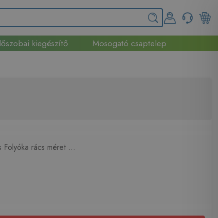
őszobai kiegészítő
Mosogató csaptelep
 Folyóka rács méret ...