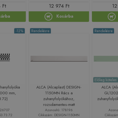
 Ft
12 974 Ft
12
sárba
Kosárba
-12%
Rendelésre
Rendelésre
Előleg köteles
uhanyfolyóka
ALCA (Alcaplast) DESIGN-
ALCA (Al
(1000 mm,
1150MN Rács a
GL1202
.72)
zuhanyfolyókához,
zuhanyfolyó
rozsdamentes-matt
126707
Azonosító: 178196
Azono
53.73.72
Cikkszám: DESIGN-1150MN
Cikkszá