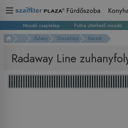
Fürdőszoba
Konyh
Mosdó csaptelep
Pultra ültethető mosdó
...
Zuhany
Összefolyó
Rácsok
Radaway Line zuhanyfol