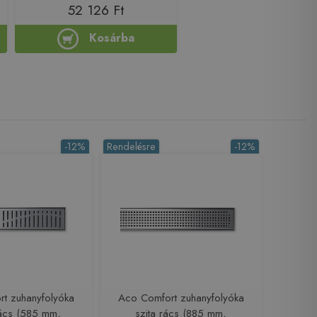
52 126 Ft
Kosárba
-12%
Rendelésre
-12%
t zuhanyfolyóka
Aco Comfort zuhanyfolyóka
rács (585 mm,
szita rács (885 mm,