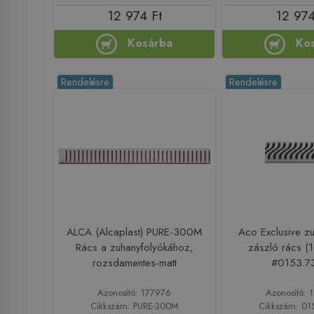
12 974 Ft
12 974
Kosárba
Ko
Rendelésre
Rendelésre
ALCA (Alcaplast) PURE-300M
Aco Exclusive z
Rács a zuhanyfolyókához,
zászló rács 
rozsdamentes-matt
#0153.73
Azonosító: 177976
Azonosító: 
Cikkszám: PURE-300M
Cikkszám: 01