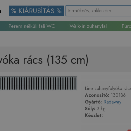
a
% KIÁRUSÍTÁS %
Perem nélküli fali WC
Walk-in zuhanyfal
Fürd
Gránit mosogató
yóka rács (135 cm)
Line zuhanyfolyóka rács
Azonosító:
130186
Gyártó:
Radaway
Súly:
3 kg
Készlet: