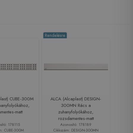
Rendelésre
plast) CUBE-300M
ALCA (Alcaplast) DESIGN-
hanyfolyókához,
300MN Rács a
mentes-matt
zuhanyfolyókához,
rozsdamentes-matt
sító: 178115
Azonosító: 178189
m: CUBE-300M
Cikkszám: DESIGN-300MN