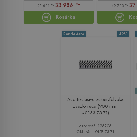
33 986 Ft
37
38 621 Ft
42 723 Ft
Kosárba
Ko
Rendelésre
-12%
Aco Exclusive zuhanyfolyóka
zászló rács (900 mm,
#0153.73.71)
Azonosító: 126706
Cikkszám: 0153.73.71