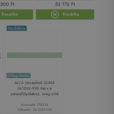
 500 Ft
53 172 Ft
Kosárba
Kosárba
Rendelésre
Előleg köteles
ALCA (Alcaplast) GLASS
GL1202-950 Rács a
zuhanyfolyókához, üveg-zöld
Azonosító: 178234
Cikkszám: GL1202-950