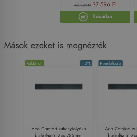
37 596 Ft
42 723 Ft
Kosárba
Mások ezeket is megnézték
Raktáron
-12%
Rendelésre
Aco Comfort zuhanyfolyóka
Aco Comfort zu
burkolható rács 785 mm
burkolható rá