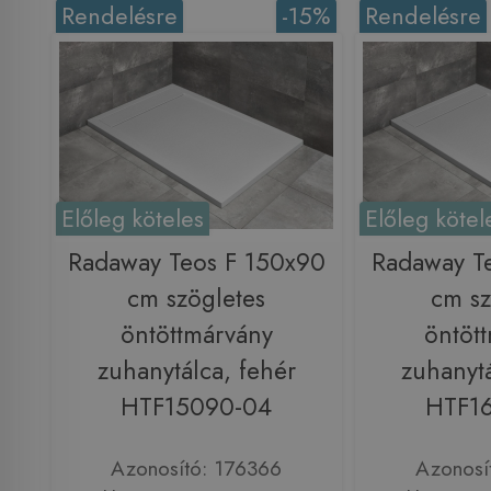
Rendelésre
-15%
Rendelésre
Előleg köteles
Előleg kötel
Radaway Teos F 150x90
Radaway T
cm szögletes
cm sz
öntöttmárvány
öntöt
zuhanytálca, fehér
zuhanytá
HTF15090-04
HTF1
Azonosító: 176366
Azonosí