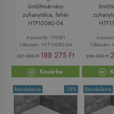
öntöttmárvány
öntöt
zuhanytálca, fehér
zuhanytá
HTF10080-04
HTF1
Azonosító: 176351
Azonosí
Cikkszám: HTF10080-04
Cikkszám:
188 275 Ft
2
221 500 Ft
236 000 Ft
Kosárba
K
Rendelésre
-15%
Rendelésre