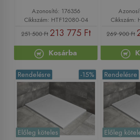
Azonosító: 176356
Azonosí
Cikkszám: HTF12080-04
Cikkszám:
213 775 Ft
251 500 Ft
269 900 Ft
Kosárba
K
Rendelésre
-15%
Rendelésre
Előleg köteles
Előleg kötel