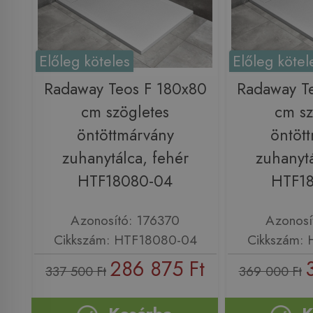
Előleg köteles
Előleg kötel
Radaway Teos F 180x80
Radaway T
cm szögletes
cm sz
öntöttmárvány
öntöt
zuhanytálca, fehér
zuhanytá
HTF18080-04
HTF1
Azonosító: 176370
Azonosí
Cikkszám: HTF18080-04
Cikkszám:
286 875 Ft
337 500 Ft
369 000 Ft