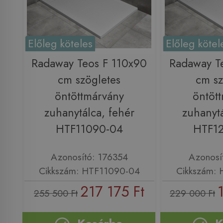
Előleg köteles
Előleg kötel
Radaway Teos F 110x90
Radaway T
cm szögletes
cm sz
öntöttmárvány
öntöt
zuhanytálca, fehér
zuhanytá
HTF11090-04
HTF1
Azonosító: 176354
Azonosí
Cikkszám: HTF11090-04
Cikkszám:
217 175 Ft
255 500 Ft
229 000 Ft