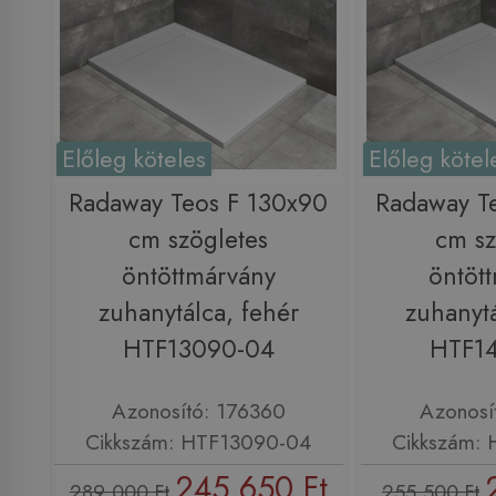
Előleg köteles
Előleg kötel
Radaway Teos F 130x90
Radaway T
cm szögletes
cm sz
öntöttmárvány
öntöt
zuhanytálca, fehér
zuhanytá
HTF13090-04
HTF1
Azonosító: 176360
Azonosí
Cikkszám: HTF13090-04
Cikkszám:
245 650 Ft
289 000 Ft
255 500 Ft