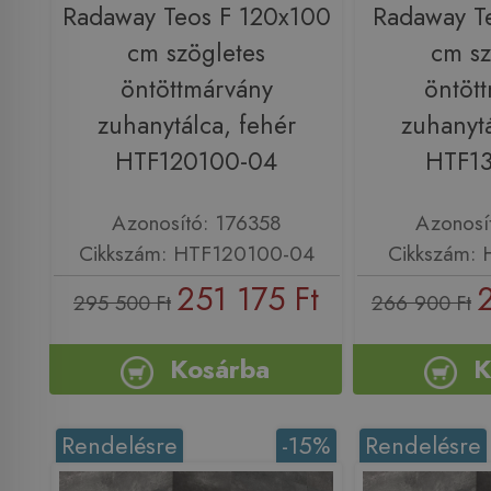
Radaway Teos F 120x100
Radaway T
cm szögletes
cm sz
öntöttmárvány
öntöt
zuhanytálca, fehér
zuhanytá
HTF120100-04
HTF1
Azonosító: 176358
Azonosí
Cikkszám: HTF120100-04
Cikkszám:
251 175 Ft
295 500 Ft
266 900 Ft
Kosárba
K
Rendelésre
-15%
Rendelésre