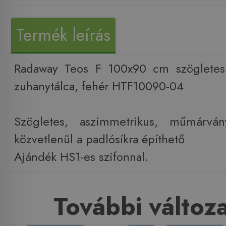
Termék leírás
Radaway Teos F 100x90 cm szögletes
zuhanytálca, fehér HTF10090-04
Szögletes, aszimmetrikus, műmárván
közvetlenül a padlósíkra építhető
Ajándék HS1-es szifonnal.
További változ