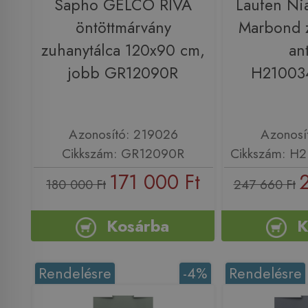
Sapho GELCO RIVA
Laufen Ni
öntöttmárvány
Marbond z
zuhanytálca 120x90 cm,
ant
jobb GR12090R
H21003
Azonosító: 219026
Azonosí
Cikkszám: GR12090R
Cikkszám: H
171 000 Ft
180 000 Ft
247 660 Ft
Kosárba
K
Rendelésre
-4%
Rendelésre