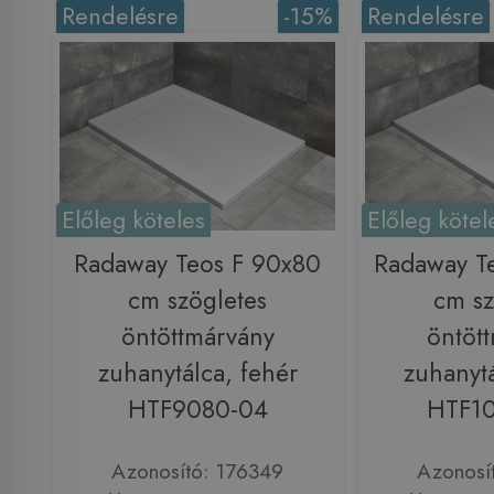
Rendelésre
-15%
Rendelésre
Előleg köteles
Előleg kötel
Radaway Teos F 90x80
Radaway T
cm szögletes
cm sz
öntöttmárvány
öntöt
zuhanytálca, fehér
zuhanytá
HTF9080-04
HTF1
Azonosító: 176349
Azonosí