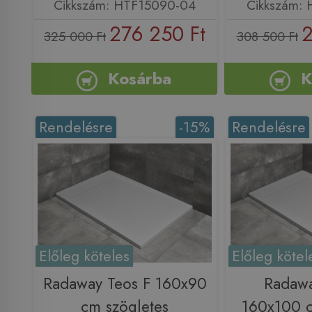
Cikkszám: HTF15090-04
Cikkszám:
276 250 Ft
2
325 000 Ft
308 500 Ft
Kosárba
K
Rendelésre
-15%
Rendelésre
Előleg köteles
Előleg kötel
Radaway Teos F 160x90
Radawa
cm szögletes
160x100 c