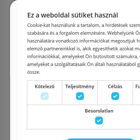
Ez a weboldal sütiket használ
Rendelésre
-5%
Rendelésre
Cookie-kat használunk a tartalom, a hirdetések szem
szabására és a forgalom elemzésére. Webhelyünk Ön 
használatára vonatkozó információkat megosztjuk hi
elemző partnereinkkel is, akik egyesíthetik azokat m
információkkal, amelyeket Ön biztosított számukra,
amelyeket a szolgáltatásaik Ön általi használatából g
össze.
Előleg kötel
Kötelező
Teljesítmény
Célzás
F
Sapho GELCO RIVA
Laufen Pro
öntöttmárvány
zuhanytál
zuhanytálca 120x90 cm,
kompozit
Besorolatlan
bal GR12090L
kávé matt
H21118