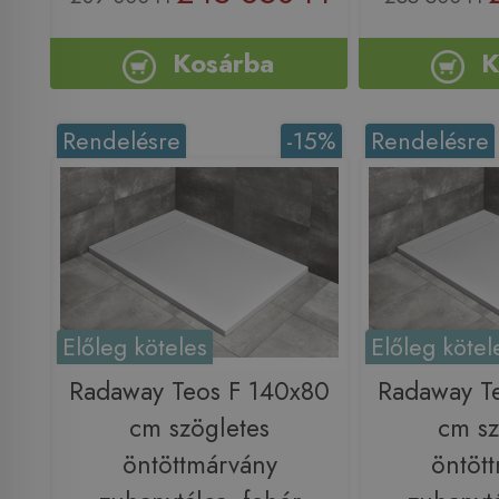
Kosárba
K
Rendelésre
-15%
Rendelésre
Előleg köteles
Előleg kötel
Radaway Teos F 140x80
Radaway T
cm szögletes
cm sz
öntöttmárvány
öntöt