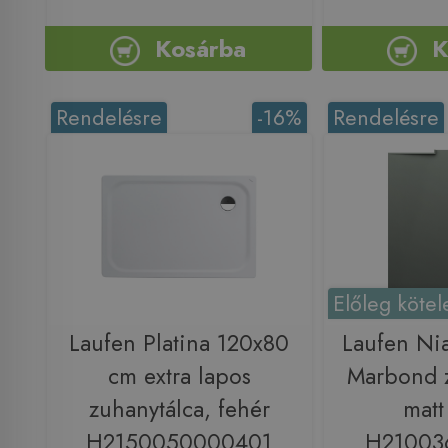
Kosárba
K
Rendelésre
-16%
Rendelésre
Előleg kötel
Laufen Platina 120x80
Laufen Ni
cm extra lapos
Marbond z
zuhanytálca, fehér
matt
H2150050000401
H21003