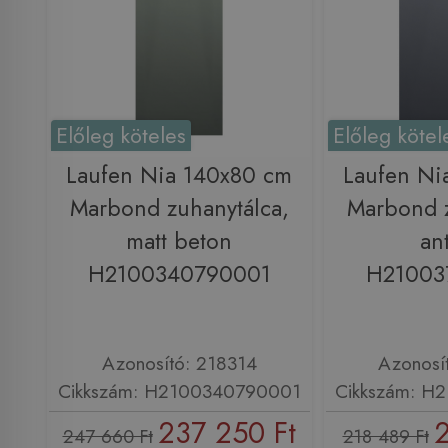
Előleg köteles
Előleg kötel
Laufen Nia 140x80 cm
Laufen Ni
Marbond zuhanytálca,
Marbond z
matt beton
ant
H2100340790001
H21003
Azonosító: 218314
Azonosí
Cikkszám: H2100340790001
Cikkszám: H
237 250 Ft
2
247 660 Ft
218 489 Ft