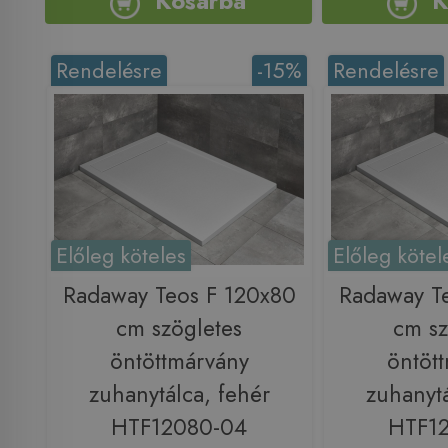
Kosárba
K
Rendelésre
-15%
Rendelésre
Előleg köteles
Előleg kötel
Radaway Teos F 120x80
Radaway T
cm szögletes
cm sz
öntöttmárvány
öntöt
zuhanytálca, fehér
zuhanytá
HTF12080-04
HTF1