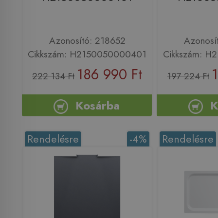
Azonosító: 218652
Azonosí
Cikkszám: H2150050000401
Cikkszám: H
186 990 Ft
1
222 134 Ft
197 224 Ft
Kosárba
K
Rendelésre
-4%
Rendelésre