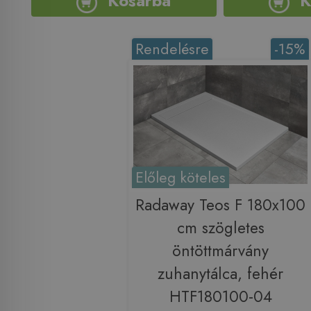
Kosárba
K
Rendelésre
-15%
Előleg köteles
Radaway Teos F 180x100
cm szögletes
öntöttmárvány
zuhanytálca, fehér
HTF180100-04