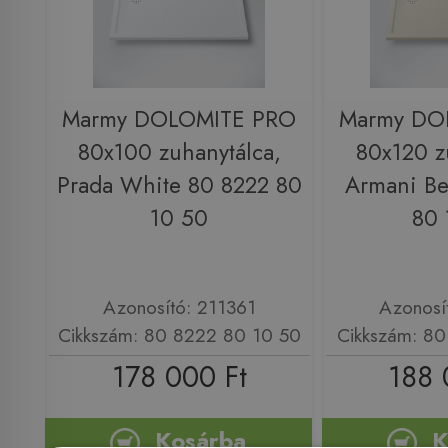
Marmy DOLOMITE PRO
Marmy DO
80x100 zuhanytálca,
80x120 z
Prada White 80 8222 80
Armani Be
10 50
80 
Azonosító: 211361
Azonosí
Cikkszám: 80 8222 80 10 50
Cikkszám: 80
178 000 Ft
188 
Kosárba
K