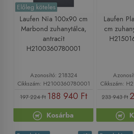
Előleg köteles
Laufen Nia 100x90 cm
Laufen Pl
Marbond zuhanytálca,
cm zuhany
antracit
H21501
H2100360780001
Azonosító: 218324
Azonosí
Cikkszám: H2100360780001
Cikkszám: H
188 940 Ft
2
197 224 Ft
233 943 Ft
Kosárba
K