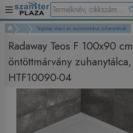
...
Téglalap alapú és aszimmetrikus zuhanytálcák
Radaway Teos F 100x90 cm 
öntöttmárvány zuhanytálca,
HTF10090-04