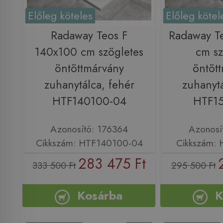
Előleg köteles
Előleg kötel
Radaway Teos F
Radaway T
140x100 cm szögletes
cm sz
öntöttmárvány
öntöt
zuhanytálca, fehér
zuhanytá
HTF140100-04
HTF1
Azonosító: 176364
Azonosí
Cikkszám: HTF140100-04
Cikkszám:
283 475 Ft
333 500 Ft
295 500 Ft
Kosárba
K