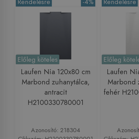
Rendelésre
-4%
Rendelésre
Előleg köteles
Előleg kötel
Laufen Nia 120x80 cm
Laufen Ni
Marbond zuhanytálca,
Marbond z
antracit
fehér H21
H2100330780001
Azonosító: 218304
Azonosí
Cikkszám: H2100330780001
Cikkszám: H