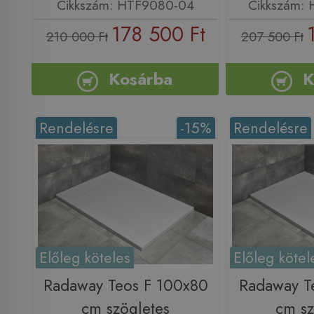
Cikkszám: HTF9080-04
Cikkszám:
178 500 Ft
210 000 Ft
207 500 Ft
Kosárba
K
Rendelésre
-15%
Rendelésre
Előleg köteles
Előleg kötel
Radaway Teos F 100x80
Radaway T
cm szögletes
cm sz