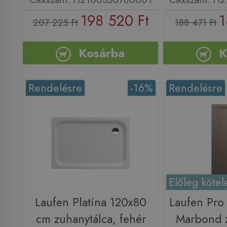
198 520 Ft
1
207 225 Ft
188 471 Ft
Kosárba
K
Rendelésre
-16%
Rendelésre
Előleg kötel
Laufen Platina 120x80
Laufen Pro
cm zuhanytálca, fehér
Marbond z