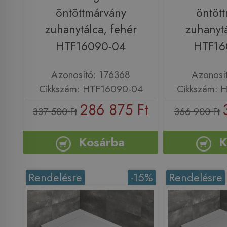
öntöttmárvány
öntöt
zuhanytálca, fehér
zuhanytá
HTF16090-04
HTF16
Azonosító: 176368
Azonosí
Cikkszám: HTF16090-04
Cikkszám: 
286 875 Ft
337 500 Ft
366 900 Ft
Kosárba
K
Rendelésre
-15%
Rendelésre