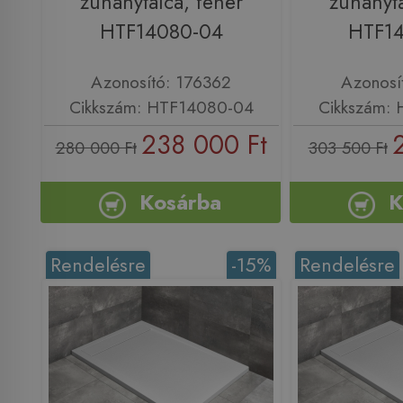
zuhanytálca, fehér
zuhanytá
HTF14080-04
HTF1
Azonosító: 176362
Azonosí
Cikkszám: HTF14080-04
Cikkszám:
238 000 Ft
280 000 Ft
303 500 Ft
Kosárba
K
Rendelésre
-15%
Rendelésre