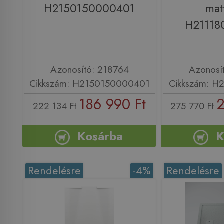
H2150150000401
mat
H21118
Azonosító: 218764
Azonosí
Cikkszám: H2150150000401
Cikkszám: H
186 990 Ft
2
222 134 Ft
275 770 Ft
Kosárba
K
Rendelésre
-4%
Rendelésre