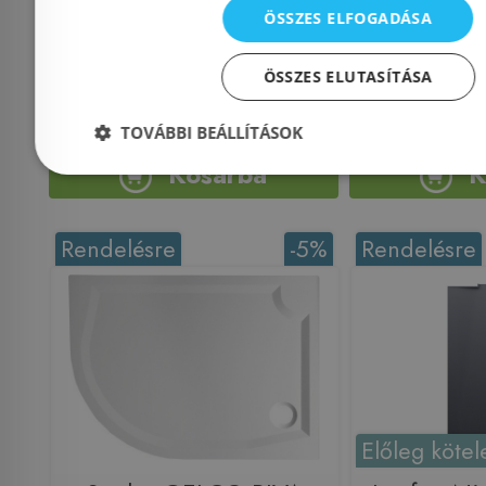
ÖSSZES ELFOGADÁSA
Azonosító: 219025
Azonosí
Cikkszám: GR12090L
Cikkszám: H
ÖSSZES ELUTASÍTÁSA
171 000 Ft
2
180 000 Ft
232 623 Ft
TOVÁBBI BEÁLLÍTÁSOK
Kosárba
K
Rendelésre
-5%
Rendelésre
Előleg kötel