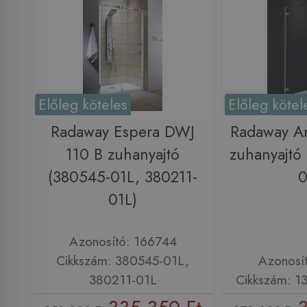
Előleg köteles
Előleg kötel
Radaway Espera DWJ
Radaway Ar
110 B zuhanyajtó
zuhanyajtó
(380545-01L, 380211-
0
01L)
Azonosító: 166744
Cikkszám: 380545-01L,
Azonosí
380211-01L
Cikkszám: 1