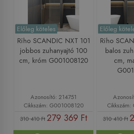
Előleg köteles
Előleg kötel
Riho SCANDIC NXT 101
Riho SCAN
jobbos zuhanyajtó 100
balos zuh
cm, króm G001008120
cm, ma
G001
Azonosító: 214751
Azonosí
Cikkszám: G001008120
Cikkszám:
279 369 Ft
2
310 410 Ft
310 410 Ft