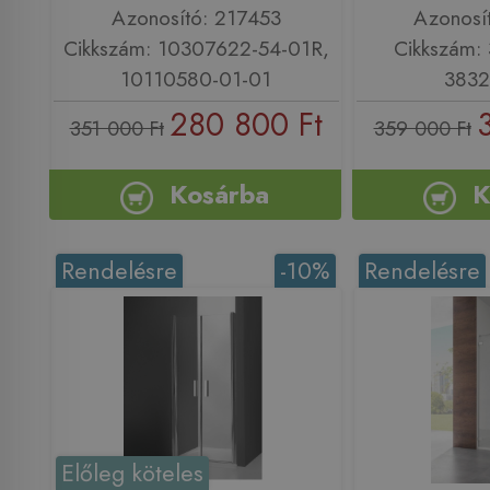
Azonosító: 217453
Azonosí
Cikkszám: 10307622-54-01R,
Cikkszám:
10110580-01-01
3832
280 800 Ft
351 000 Ft
359 000 Ft
Kosárba
K
Rendelésre
-10%
Rendelésre
Előleg köteles