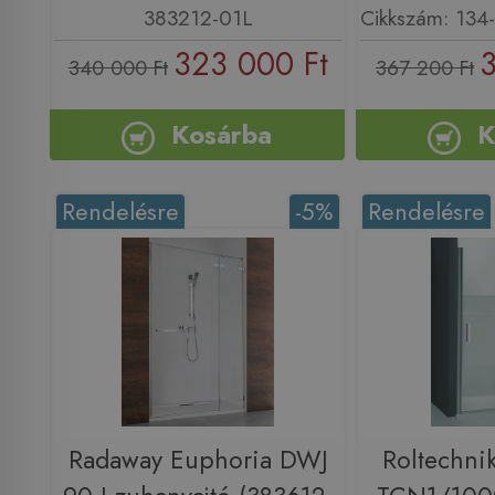
383212-01L
Cikkszám: 13
323 000 Ft
3
340 000 Ft
367 200 Ft
Kosárba
K
Rendelésre
-5%
Rendelésre
Radaway Euphoria DWJ
Roltechni