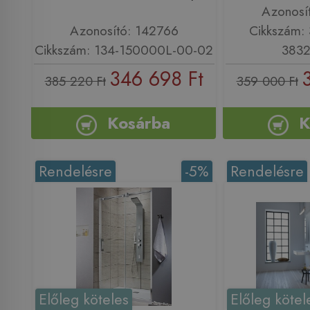
Azonosí
Azonosító: 142766
Cikkszám:
Cikkszám: 134-150000L-00-02
3832
346 698 Ft
385 220 Ft
359 000 Ft
Kosárba
K
Rendelésre
-5%
Rendelésre
Előleg köteles
Előleg kötel