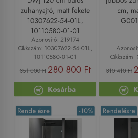
DWJ 120 cm balos
jobbos zu
zuhanyajtó, matt fekete
cm, ma
10307622-54-01L,
G001
10110580-01-01
Azonosító: 219174
Cikkszám: 10307622-54-01L,
Azonosí
10110580-01-01
Cikkszám:
280 800 Ft
2
351 000 Ft
310 410 Ft
Kosárba
K
Rendelésre
-10%
Rendelésre