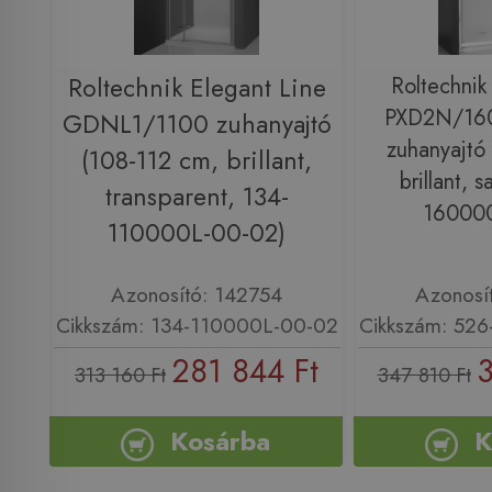
Roltechnik Elegant Line
Roltechnik
PXD2N/160
GDNL1/1100 zuhanyajtó
zuhanyajtó
(108-112 cm, brillant,
brillant, 
transparent, 134-
160000
110000L-00-02)
Azonosító: 142754
Azonosí
Cikkszám: 134-110000L-00-02
Cikkszám: 52
281 844 Ft
3
313 160 Ft
347 810 Ft
Kosárba
K