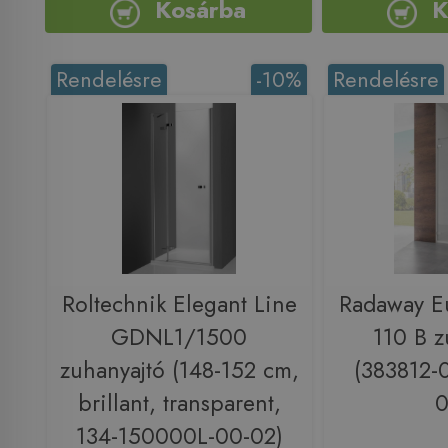
Kosárba
K
Rendelésre
-10%
Rendelésre
Roltechnik Elegant Line
Radaway E
GDNL1/1500
110 B z
zuhanyajtó (148-152 cm,
(383812-
brillant, transparent,
0
134-150000L-00-02)