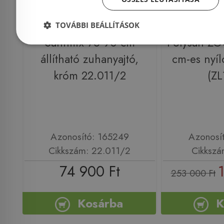
Előleg kötel
TOVÁBBI BEÁLLÍTÁSOK
Sanimix 76-90 cm
Polysan Z
állítható zuhanyajtó,
cm-es nyíl
króm 22.011/2
(ZL
Azonosító: 165249
Azonosí
Cikkszám: 22.011/2
Cikkszá
74 900 Ft
253 000 Ft
Kosárba
K