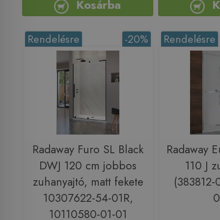
Kosárba
K
Rendelésre
-20%
Rendelésre
Radaway Furo SL Black
Radaway E
DWJ 120 cm jobbos
110 J z
zuhanyajtó, matt fekete
(383812-
10307622-54-01R,
0
10110580-01-01