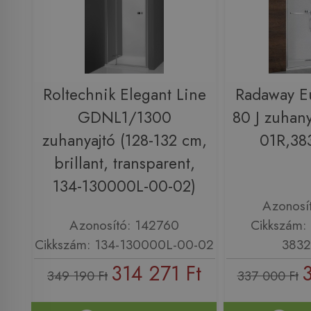
Roltechnik Elegant Line
Radaway E
GDNL1/1300
80 J zuhany
zuhanyajtó (128-132 cm,
01R,38
brillant, transparent,
134-130000L-00-02)
Azonosí
Azonosító: 142760
Cikkszám:
Cikkszám: 134-130000L-00-02
3832
314 271 Ft
349 190 Ft
337 000 Ft