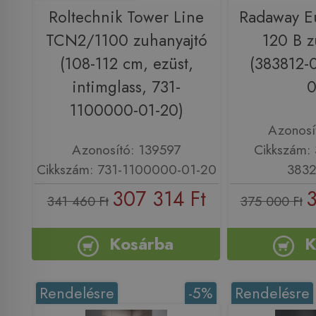
Roltechnik Tower Line
Radaway E
TCN2/1100 zuhanyajtó
120 B z
(108-112 cm, ezüst,
(383812-
intimglass, 731-
0
1100000-01-20)
Azonosí
Azonosító: 139597
Cikkszám:
Cikkszám: 731-1100000-01-20
3832
307 314 Ft
3
341 460 Ft
375 000 Ft
Kosárba
K
Rendelésre
-5%
Rendelésre