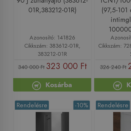
90 J zuhanyajtó (383612-
TCN1/1000
01R,383212-01R)
(97,5-101 
intimgl
100000
Azonosító: 141826
Azonosí
Cikkszám: 383612-01R,
Cikkszám: 7
383212-01R
323 000 Ft
340 000 Ft
326 240 Ft
Kosárba
K
Rendelésre
-10%
Rendelésre