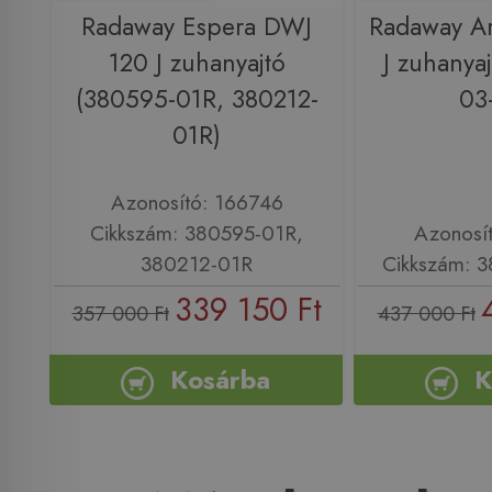
Radaway Espera DWJ
Radaway Ar
120 J zuhanyajtó
J zuhanya
(380595-01R, 380212-
03
01R)
Azonosító: 166746
Cikkszám: 380595-01R,
Azonosí
380212-01R
Cikkszám: 
339 150 Ft
357 000 Ft
437 000 Ft
Kosárba
K