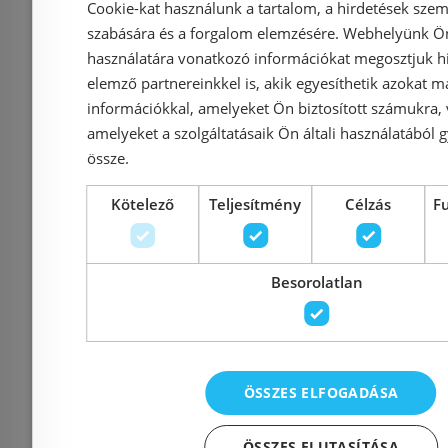
(384033-01
Cookie-kat használunk a tartalom, a hirdetések szem
pitypang mintával
01-
szabására és a forgalom elemzésére. Webhelyünk Ön 
(385014-54-01L) !
használatára vonatkozó információkat megosztjuk hi
Azonosí
elemző partnereinkkel is, akik egyesíthetik azokat m
Azonosító: 197623
Cikkszám: 3
információkkal, amelyeket Ön biztosított számukra,
Cikkszám: 385014-54-01L
38409
amelyeket a szolgáltatásaik Ön általi használatából g
össze.
159 900 Ft
357 900 Ft
345 000 Ft
Kötelező
Teljesítmény
Célzás
F
Kosárba
K
Besorolatlan
Rendelésre
Rendelésre
ÖSSZES ELFOGADÁSA
ÖSSZES ELUTASÍTÁSA