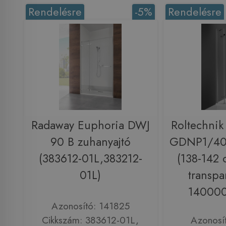
Rendelésre
-5%
Rendelésre
Radaway Euphoria DWJ
Roltechnik
90 B zuhanyajtó
GDNP1/400
(383612-01L,383212-
(138-142 c
01L)
transpa
140000
Azonosító: 141825
Cikkszám: 383612-01L,
Azonosí