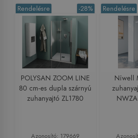
Rendelésre
-28%
Rendelésre
POLYSAN ZOOM LINE
Niwell
80 cm-es dupla szárnyú
zuhanya
zuhanyajtó ZL1780
NWZA
Azonosító: 179669
Azonosí