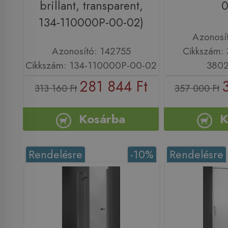
brillant, transparent,
0
134-110000P-00-02)
Azonosí
Azonosító: 142755
Cikkszám:
Cikkszám: 134-110000P-00-02
3802
281 844 Ft
313 160 Ft
357 000 Ft
Kosárba
K
Rendelésre
-10%
Rendelésre