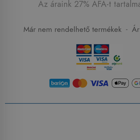
Az áraink 27% ÁFA-t tartalm
-
Már nem rendelhető termékek
Ár