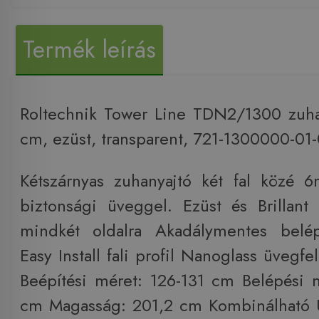
Termék leírás
Roltechnik Tower Line TDN2/1300 zuha
cm, ezüst, transparent, 721-1300000-01-
Kétszárnyas zuhanyajtó két fal közé 
biztonsági üveggel. Ezüst és Brillant p
mindkét oldalra Akadálymentes belé
Easy Install fali profil Nanoglass üvegfel
Beépítési méret: 126-131 cm Belépési
cm Magasság: 201,2 cm Kombinálható U