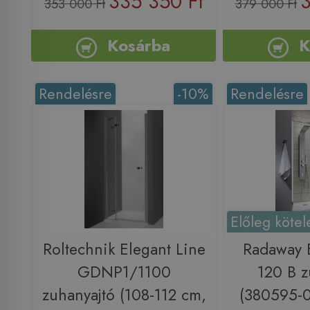
335 350 Ft
3
353 000 Ft
379 000 Ft
Kosárba
K
Rendelésre
-10%
Rendelésre
Előleg kötel
Roltechnik Elegant Line
Radaway 
GDNP1/1100
120 B z
zuhanyajtó (108-112 cm,
(380595-0