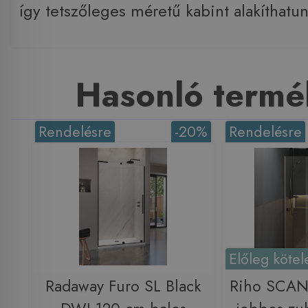
így tetszőleges méretű kabint alakíthatun
Hasonló termé
Rendelésre
-20%
Rendelésre
Előleg kötel
Radaway Furo SL Black
Riho SCAN