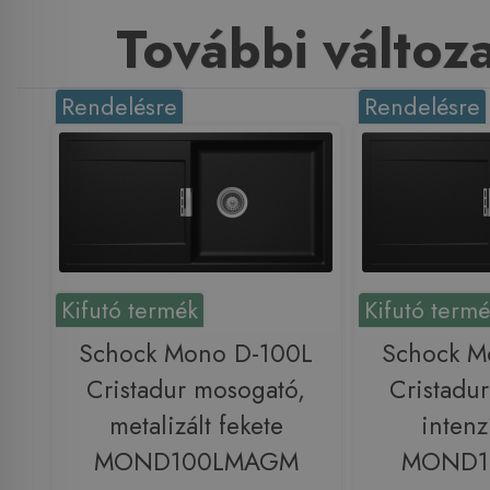
További változ
Rendelésre
Rendelésre
Kifutó termék
Kifutó term
Schock Mono D-100L
Schock M
Cristadur mosogató,
Cristadu
metalizált fekete
intenz
MOND100LMAGM
MOND1