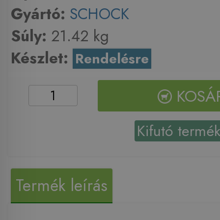
Gyártó:
SCHOCK
Súly:
21.42 kg
Készlet:
Rendelésre
KOSÁ
Kifutó termé
Termék leírás