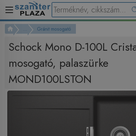
...
Gránit mosogató
Schock Mono D-100L Crist
mosogató, palaszürke
MOND100LSTON