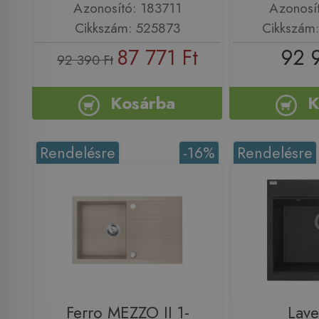
Azonosító: 183711
Azonosí
Cikkszám: 525873
Cikkszám
87 771 Ft
92 
92 390 Ft
Kosárba
K
Rendelésre
-16%
Rendelésre
Ferro MEZZO II 1-
Lav