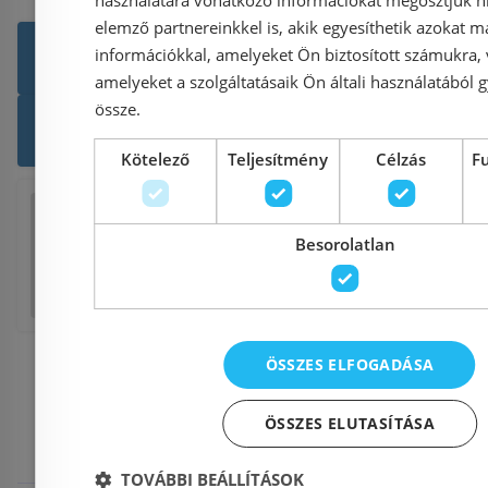
elemző partnereinkkel is, akik egyesíthetik azokat m
Még több Gránit mosog
információkkal, amelyeket Ön biztosított számukra,
amelyeket a szolgáltatásaik Ön általi használatából g
össze.
SCHOCK termékek
Ter
Kötelező
Teljesítmény
Célzás
F
Facebook
Twitter
Pinterest
Reddi
Besorolatlan
Tumblr
E
ÖSSZES ELFOGADÁSA
Kulcsszava
ÖSSZES ELUTASÍTÁSA
TOVÁBBI BEÁLLÍTÁSOK