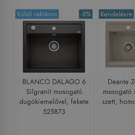
Külső raktáron
-5%
Rendelésre
BLANCO DALAGO 6
Deante Z
Silgranit mosogató
mosogató 
dugókiemelővel, fekete
szett, ho
525873