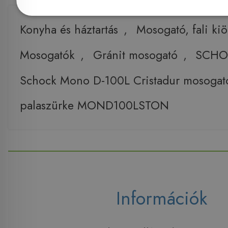
Konyha és háztartás
,
Mosogató, fali ki
Mosogatók
,
Gránit mosogató
,
SCHOC
Schock Mono D-100L Cristadur mosogat
palaszürke MOND100LSTON
Információk