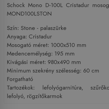
Schock Mono D-100L Cristadur mosoga
MOND100LSTON
Szín: Stone - palaszürke
Anyaga: Cristadur
Mosogató méret: 1000x510 mm
Medencemélység: 195 mm
Kivágási méret: 980x490 mm
Minimum szekrény szélesség: 60 cm
Forgatható
Tartozékok: lefolyógarnitúra, szűrők
lefolyó, rögzítőkarmok