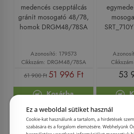
medencés csepptálcás
egymeden
gránit mosogató 48/78,
mosogat
homok DRGM48/78SA
SRT_710Y
Azonosító: 179573
Azonosí
Cikkszám: DRGM48/78SA
Cikkszám
51 996 Ft
53 
61 900 Ft
Kosárba
K
Ez a weboldal sütiket használ
Cookie-kat használunk a tartalom, a hirdetések szem
szabására és a forgalom elemzésére. Webhelyünk Ön 
használatára vonatkozó információkat megosztjuk hi