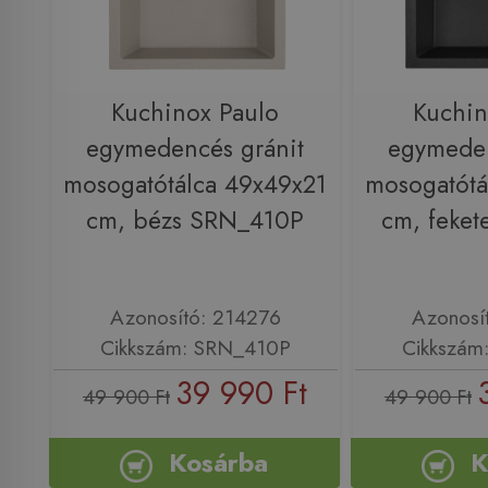
Kuchinox Paulo
Kuchin
egymedencés gránit
egymeden
mosogatótálca 49x49x21
mosogatótá
cm, bézs SRN_410P
cm, feke
Azonosító: 214276
Azonosí
Cikkszám: SRN_410P
Cikkszám
39 990 Ft
49 900 Ft
49 900 Ft
Kosárba
K