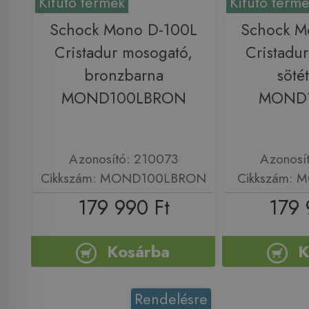
Kifutó termék
Kifutó term
Schock Mono D-100L
Schock M
Cristadur mosogató,
Cristadu
bronzbarna
söté
MOND100LBRON
MOND1
Azonosító: 210073
Azonosí
Cikkszám: MOND100LBRON
Cikkszám: 
179 990 Ft
179 
Kosárba
K
Rendelésre