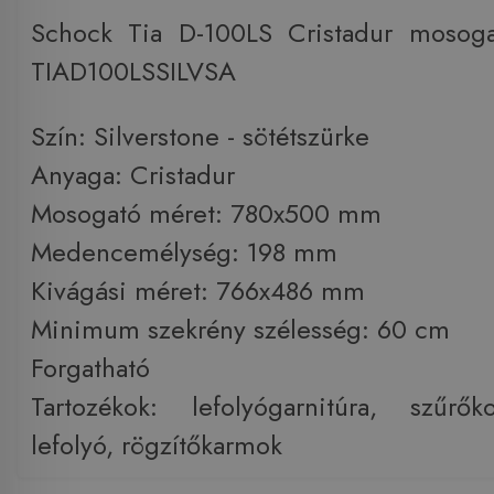
Schock Tia D-100LS Cristadur mosogat
TIAD100LSSILVSA
Szín: Silverstone - sötétszürke
Anyaga: Cristadur
Mosogató méret: 780x500 mm
Medencemélység: 198 mm
Kivágási méret: 766x486 mm
Minimum szekrény szélesség: 60 cm
Forgatható
Tartozékok: lefolyógarnitúra, szűrők
lefolyó, rögzítőkarmok