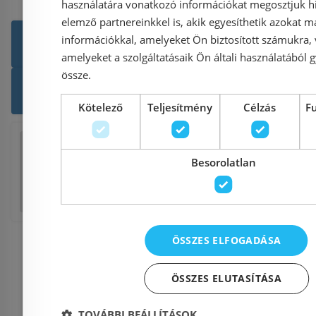
használatára vonatkozó információkat megosztjuk hi
elemző partnereinkkel is, akik egyesíthetik azokat m
Még több Gránit mosog
információkkal, amelyeket Ön biztosított számukra,
amelyeket a szolgáltatásaik Ön általi használatából g
össze.
SCHOCK termékek
Ter
Kötelező
Teljesítmény
Célzás
F
Facebook
Twitter
Pinterest
Reddi
Besorolatlan
Tumblr
E
ÖSSZES ELFOGADÁSA
Kulcsszava
ÖSSZES ELUTASÍTÁSA
TOVÁBBI BEÁLLÍTÁSOK