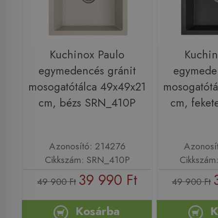
Kuchinox Paulo
Kuchin
egymedencés gránit
egymeden
mosogatótálca 49x49x21
mosogatótá
cm, bézs SRN_410P
cm, feke
Azonosító: 214276
Azonosí
Cikkszám: SRN_410P
Cikkszám
39 990 Ft
49 900 Ft
49 900 Ft
Kosárba
K