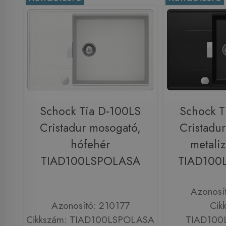
Schock Tia D-100LS
Schock T
Cristadur mosogató,
Cristadu
hófehér
metaliz
TIAD100LSPOLASA
TIAD10
Azonosí
Azonosító: 210177
Cik
Cikkszám: TIAD100LSPOLASA
TIAD10