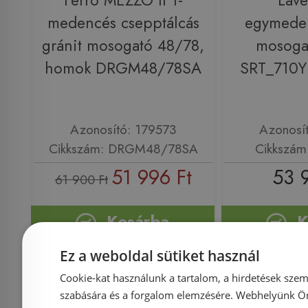
Ferro MEZZO II 1-
Lav
medencés csepptálcás
egymeden
gránit mosogató 48/78,
mosogat
homok DRGM48/78SA
SRT_710Y
Azonosító: 179573
Azonosí
Cikkszám: DRGM48/78SA
Cikkszám
51 996 Ft
53 
61 900 Ft
Kosárba
K
Ez a weboldal sütiket használ
Cookie-kat használunk a tartalom, a hirdetések szem
szabására és a forgalom elemzésére. Webhelyünk Ön 