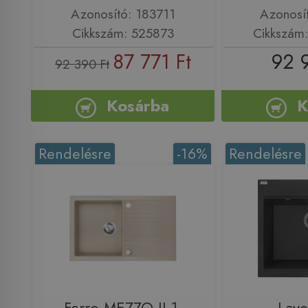
Azonosító: 183711
Azonosí
Cikkszám: 525873
Cikkszám
87 771 Ft
92 
92 390 Ft
Kosárba
K
Rendelésre
-16%
Rendelésre