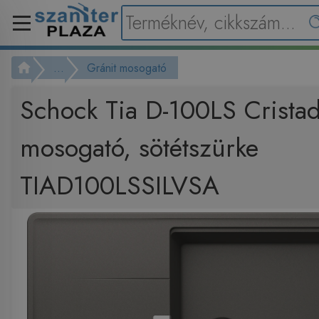
...
Gránit mosogató
Schock Tia D-100LS Crista
mosogató, sötétszürke
TIAD100LSSILVSA