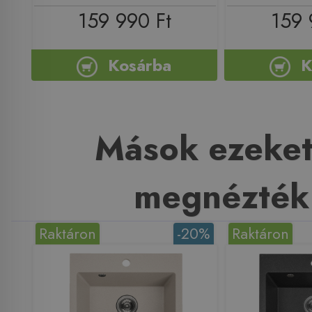
159 990 Ft
159 
Kosárba
K
Mások ezeket
megnézték
Raktáron
-20%
Raktáron