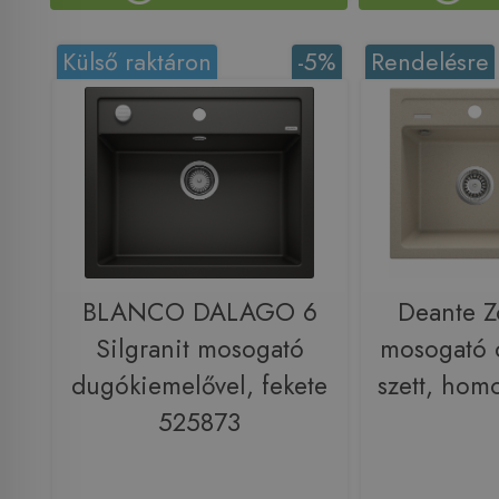
Külső raktáron
-5%
Rendelésre
BLANCO DALAGO 6
Deante Z
Silgranit mosogató
mosogató 
dugókiemelővel, fekete
szett, ho
525873