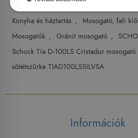
Konyha és háztartás
,
Mosogató, fali ki
Mosogatók
,
Gránit mosogató
,
SCHOC
Schock Tia D-100LS Cristadur mosogató
sötétszürke TIAD100LSSILVSA
Információk