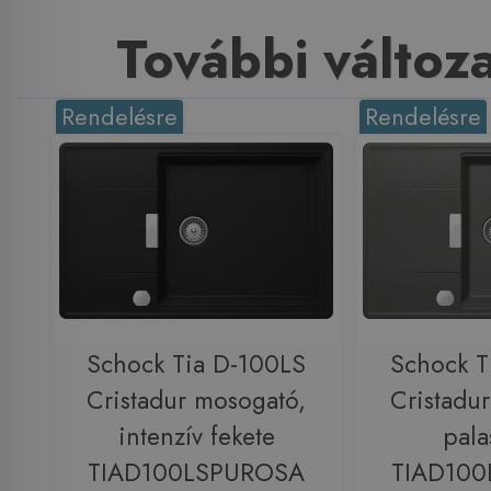
További változ
Rendelésre
Rendelésre
Schock Tia D-100LS
Schock T
Cristadur mosogató,
Cristadu
intenzív fekete
pala
TIAD100LSPUROSA
TIAD10