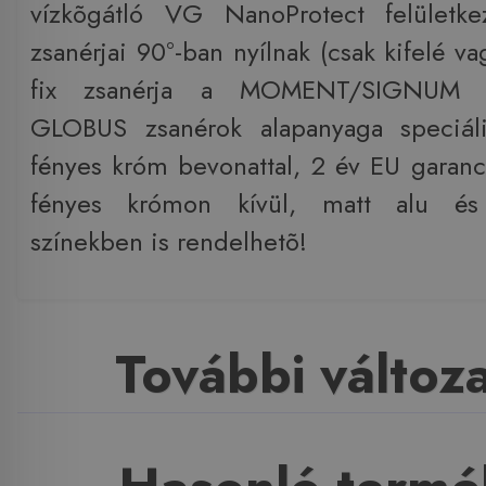
vízkõgátló VG NanoProtect felületkez
zsanérjai 90°-ban nyílnak (csak kifelé va
fix zsanérja a MOMENT/SIGNUM s
GLOBUS zsanérok alapanyaga speciáli
fényes króm bevonattal, 2 év EU garanc
fényes krómon kívül, matt alu és
színekben is rendelhetõ!
További változ