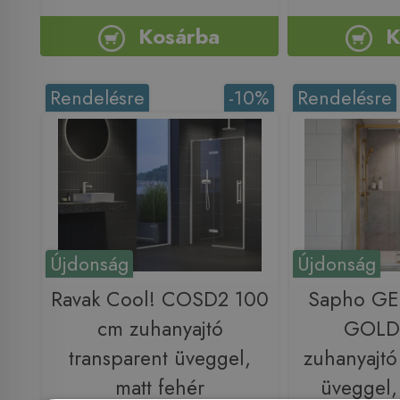
Kosárba
K
Rendelésre
-10%
Rendelésre
Újdonság
Újdonság
Ravak Cool! COSD2 100
Sapho G
cm zuhanyajtó
GOLD
transparent üveggel,
zuhanyajtó
matt fehér
üveggel,