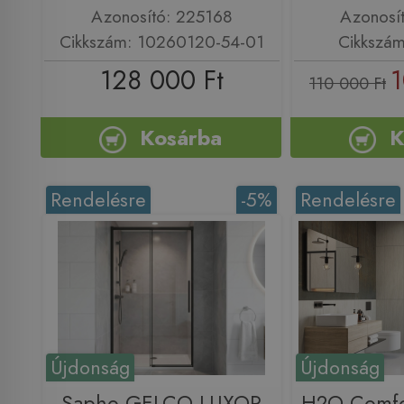
Azonosító: 225168
Azonosí
Cikkszám: 10260120-54-01
Cikkszá
128 000 Ft
1
110 000 Ft
Kosárba
K
Rendelésre
-5%
Rendelésre
Újdonság
Újdonság
Sapho GELCO LUXOR
H2O Comfo