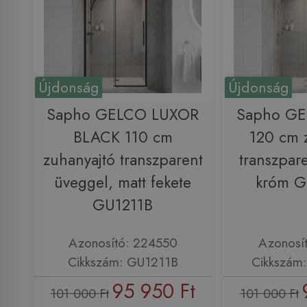
Újdonság
Újdonság
Sapho GELCO LUXOR
Sapho G
BLACK 110 cm
120 cm 
zuhanyajtó transzparent
transzpar
üveggel, matt fekete
króm 
GU1211B
Azonosító: 224550
Azonosí
Cikkszám: GU1211B
Cikkszám
95 950 Ft
101 000 Ft
101 000 Ft