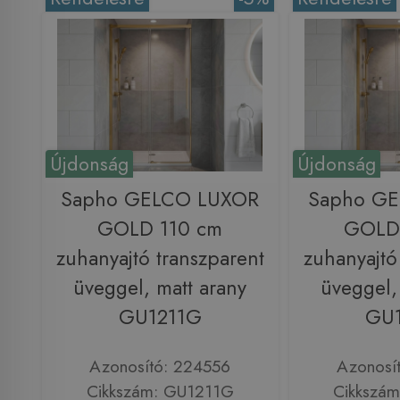
Újdonság
Újdonság
Sapho GELCO LUXOR
Sapho G
GOLD 110 cm
GOLD
zuhanyajtó transzparent
zuhanyajtó
üveggel, matt arany
üveggel,
GU1211G
GU
Azonosító: 224556
Azonosí
Cikkszám: GU1211G
Cikkszá