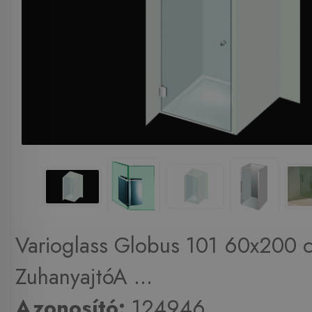
Varioglass Globus 101 60x200 
ZuhanyajtóA ...
Azonosító:
124946