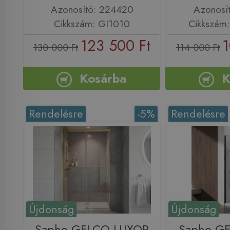
Azonosító: 224420
Azonosí
Cikkszám: GI1010
Cikkszám
123 500 Ft
1
130 000 Ft
114 000 Ft
Kosárba
K
Rendelésre
-5%
Rendelésre
Újdonság
Újdonság
Sapho GELCO LUXOR
Sapho GE