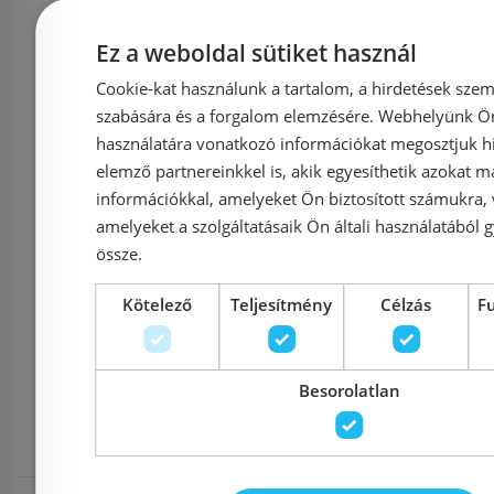
X0VVACE00Z1
GU
Ez a weboldal sütiket használ
Azonosító: 223121
Azonosí
Cookie-kat használunk a tartalom, a hirdetések szem
Cikkszám: X0VVACE00Z1
Cikkszá
szabására és a forgalom elemzésére. Webhelyünk Ön 
használatára vonatkozó információkat megosztjuk hi
133 110 Ft
147 900 Ft
122 000 Ft
elemző partnereinkkel is, akik egyesíthetik azokat m
információkkal, amelyeket Ön biztosított számukra,
Kosárba
K
amelyeket a szolgáltatásaik Ön általi használatából g
össze.
Kötelező
Teljesítmény
Célzás
F
Mások ezeket
Besorolatlan
megnézték