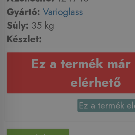
Gyártó:
Varioglass
Súly:
35 kg
Készlet:
Ez a termék már
elérhető
Ez a termék el