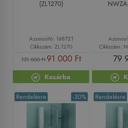
(ZL1270)
NWZA
Azonosító: 168721
Azonosí
Cikkszám: ZL1270
Cikkszám:
91 000 Ft
79 
131 000 Ft
Kosárba
K
Rendelésre
-30%
Rendelésre