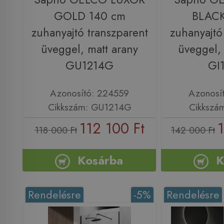
GOLD 140 cm
BLACK
zuhanyajtó transzparent
zuhanyajtó
üveggel, matt arany
üveggel, 
GU1214G
GI
Azonosító: 224559
Azonosí
Cikkszám: GU1214G
Cikkszá
112 100 Ft
118 000 Ft
142 000 Ft
Kosárba
K
Rendelésre
-5%
Rendelésre