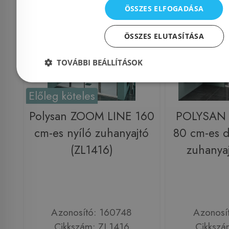
Rendelésre
-31%
Rendelésre
ÖSSZES ELFOGADÁSA
ÖSSZES ELUTASÍTÁSA
TOVÁBBI BEÁLLÍTÁSOK
Előleg köteles
Polysan ZOOM LINE 160
POLYSAN
cm-es nyíló zuhanyajtó
80 cm-es d
(ZL1416)
zuhanya
Azonosító: 160748
Azonosí
Cikkszám: ZL1416
Cikkszá