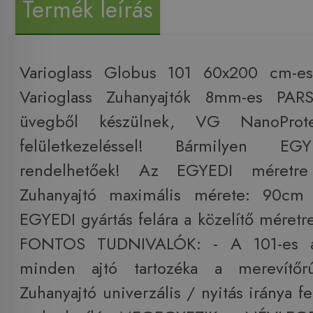
Termék leírás
Varioglass Globus 101 60x200 cm-es
Varioglass Zuhanyajtók 8mm-es PARS
üvegből készülnek, VG NanoProte
felületkezeléssel! Bármilyen EG
rendelhetőek! Az EGYEDI méretre
Zuhanyajtó maximális mérete: 90c
EGYEDI gyártás felára a közelítő méretr
FONTOS TUDNIVALÓK: - A 101-es ajt
minden ajtó tartozéka a merevítő
Zuhanyajtó univerzális / nyitás iránya fe