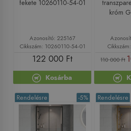
fekete 10260110-54-01
transzpar
króm 
Azonosító: 225167
Azonosí
Cikkszám: 10260110-54-01
Cikkszám
122 000 Ft
1
110 000 Ft
Kosárba
K
Rendelésre
-5%
Rendelésre