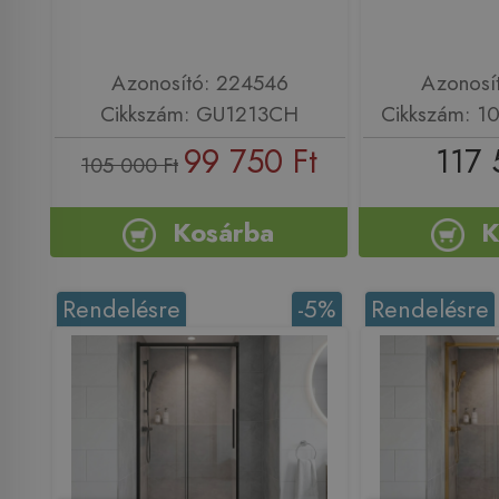
Azonosító: 224546
Azonosí
Cikkszám: GU1213CH
Cikkszám: 1
99 750 Ft
117 
105 000 Ft
Kosárba
K
Rendelésre
-5%
Rendelésre