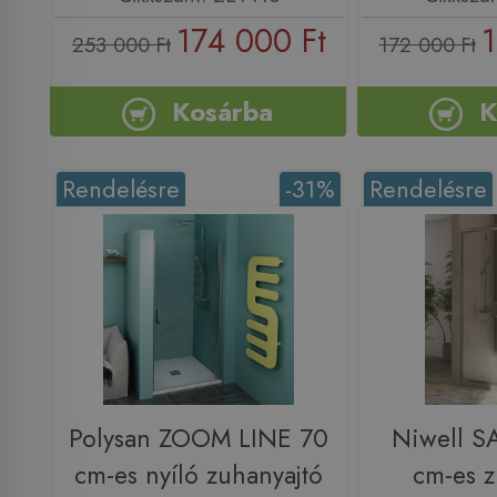
174 000 Ft
1
253 000 Ft
172 000 Ft
Kosárba
K
Rendelésre
-31%
Rendelésre
Polysan ZOOM LINE 70
Niwell 
cm-es nyíló zuhanyajtó
cm-es z