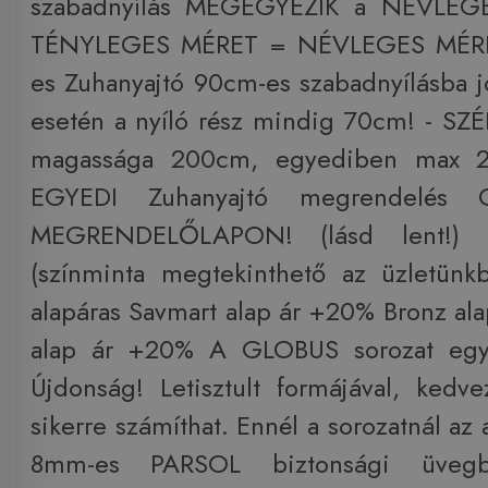
szabadnyílás MEGEGYEZIK a NÉVLEGES
TÉNYLEGES MÉRET = NÉVLEGES MÉRET
es Zuhanyajtó 90cm-es szabadnyílásba jó
esetén a nyíló rész mindig 70cm! - SZÉ
magassága 200cm, egyediben max 2
EGYEDI Zuhanyajtó megrendelés
MEGRENDELŐLAPON! (lásd lent!) Ü
(színminta megtekinthető az üzletünkb
alapáras Savmart alap ár +20% Bronz al
alap ár +20% A GLOBUS sorozat egy 
Újdonság! Letisztult formájával, kedv
sikerre számíthat. Ennél a sorozatnál az 
8mm-es PARSOL biztonsági üvegbõ