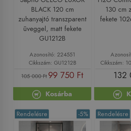
BLACK 120 cm
130 cm z
zuhanyajtó transzparent
fekete 10
üveggel, matt fekete
GU1212B
Azonosító: 224551
Azonosí
Cikkszám: GU1212B
Cikkszám: 1
99 750 Ft
132 
105 000 Ft
Kosárba
K
Rendelésre
-5%
Rendelésre