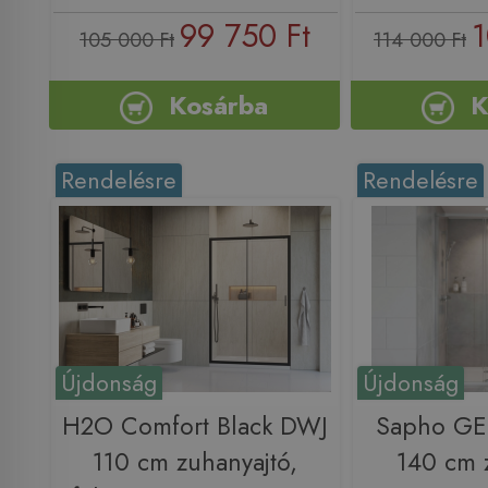
99 750 Ft
1
105 000 Ft
114 000 Ft
Kosárba
K
Rendelésre
Rendelésre
Újdonság
Újdonság
H2O Comfort Black DWJ
Sapho G
110 cm zuhanyajtó,
140 cm 