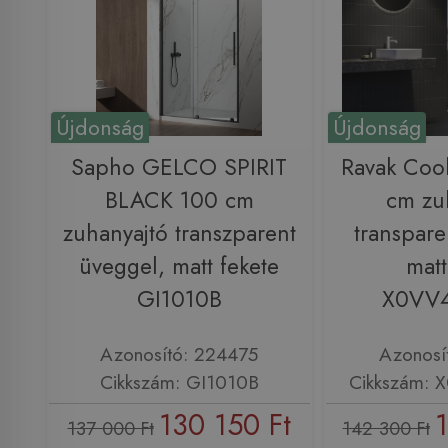
Újdonság
Újdonság
Sapho GELCO SPIRIT
Ravak Coo
BLACK 100 cm
cm zu
zuhanyajtó transzparent
transpare
üveggel, matt fekete
matt
GI1010B
X0VV
Azonosító: 224475
Azonosí
Cikkszám: GI1010B
Cikkszám:
130 150 Ft
1
137 000 Ft
142 300 Ft