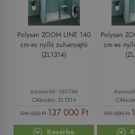
Polysan ZOOM LINE 140
Polysan Z
cm-es nyíló zuhanyajtó
cm-es nyíl
(ZL1314)
(ZL
Azonosító: 160746
Azonosí
Cikkszám: ZL1314
Cikkszá
137 000 Ft
196 000 Ft
190 000 Ft
Kosárba
K