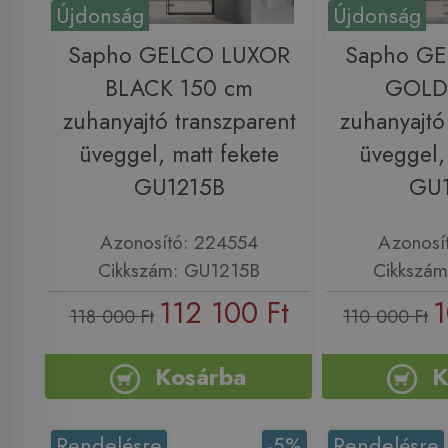
Újdonság
Újdonság
Sapho GELCO LUXOR
Sapho G
BLACK 150 cm
GOLD
zuhanyajtó transzparent
zuhanyajtó
üveggel, matt fekete
üveggel,
GU1215B
GU
Azonosító: 224554
Azonosí
Cikkszám: GU1215B
Cikkszá
112 100 Ft
1
118 000 Ft
110 000 Ft
Kosárba
K
Rendelésre
-5%
Rendelésre