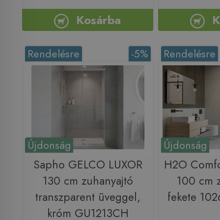
Kosárba
K
Rendelésre
-5%
Rendelésre
Újdonság
Újdonság
Sapho GELCO LUXOR
H2O Comfo
130 cm zuhanyajtó
100 cm z
transzparent üveggel,
fekete 10
króm GU1213CH