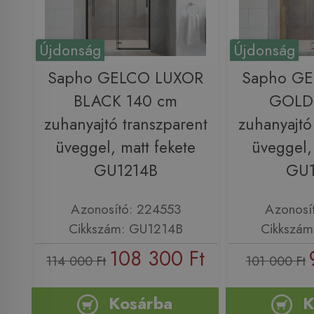
Újdonság
Újdonság
Sapho GELCO LUXOR
Sapho G
BLACK 140 cm
GOLD
zuhanyajtó transzparent
zuhanyajtó
üveggel, matt fekete
üveggel,
GU1214B
GU
Azonosító: 224553
Azonosí
Cikkszám: GU1214B
Cikkszá
108 300 Ft
114 000 Ft
101 000 Ft
Kosárba
K