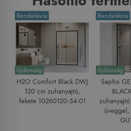
Hasonló termé
Rendelésre
Rendelésre
Újdonság
Újdonság
H2O Comfort Black DWJ
Sapho G
120 cm zuhanyajtó,
BLACK
fekete 10260120-54-01
zuhanyajtó
üveggel, 
GU