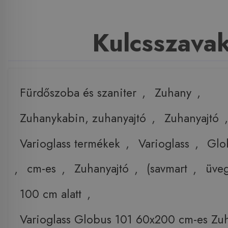
Kulcsszava
Fürdőszoba és szaniter
,
Zuhany
,
Zuhanykabin, zuhanyajtó
,
Zuhanyajtó
,
Varioglass termékek
,
Varioglass
,
Glo
,
cm-es
,
Zuhanyajtó
,
(savmart
,
üve
100 cm alatt
,
Varioglass Globus 101 60x200 cm-es Zuh