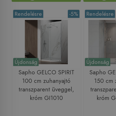
Rendelésre
-5%
Rendelésre
Újdonság
Újdonság
Sapho GELCO SPIRIT
Sapho G
100 cm zuhanyajtó
150 cm 
transzparent üveggel,
transzpar
króm GI1010
króm 