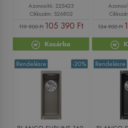
Azonosító: 225423
Azonosí
Cikkszám: 526802
Cikkszá
105 390 Ft
119 900 Ft
134 900 Ft
Kosárba
K
Rendelésre
-20%
Rendelésre