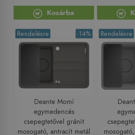
Kosárba
K
Rendelésre
-14%
Rendelésre
Deante Momi
Dean
egymedencés
egym
csepegtetővel gránit
csepegtet
mosogató, antracit metál
mosogató,