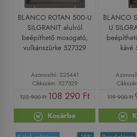
BLANCO ROTAN 500-U
BLANCO S
SILGRANIT alulról
U SILGRA
beépíthető mosogató,
beépíthet
vulkánszürke 527329
kávé
Azonosító: 225441
Azonosí
Cikkszám: 527329
Cikkszá
108 290 Ft
123 900 Ft
119 900 Ft
Kosárba
K
Külső raktáron
-15%
Rendelésre