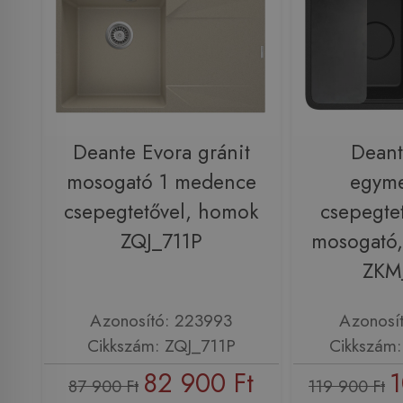
Deante Evora gránit
Dean
mosogató 1 medence
egym
csepegtetővel, homok
csepegtet
ZQJ_711P
mosogató, 
ZKM
Azonosító: 223993
Azonosí
Cikkszám: ZQJ_711P
Cikkszám
82 900 Ft
1
87 900 Ft
119 900 Ft