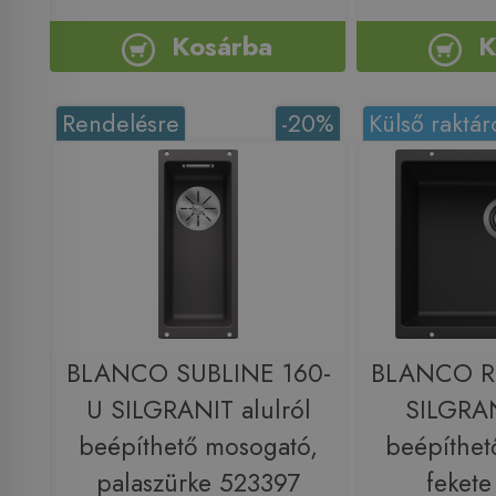
Kosárba
K
Rendelésre
-20%
Külső raktár
BLANCO SUBLINE 160-
BLANCO R
U SILGRANIT alulról
SILGRAN
beépíthető mosogató,
beépíthet
palaszürke 523397
feket