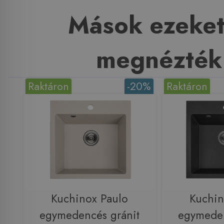
Mások ezeket
megnézték
Raktáron
-20%
Raktáron
Kuchinox Paulo
Kuchin
egymedencés gránit
egymeden