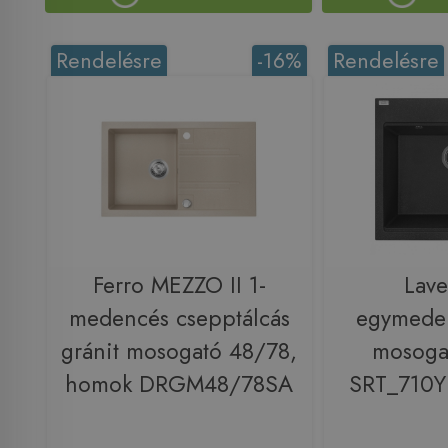
Rendelésre
-16%
Rendelésre
Ferro MEZZO II 1-
Lav
medencés csepptálcás
egymeden
gránit mosogató 48/78,
mosogat
homok DRGM48/78SA
SRT_710Y