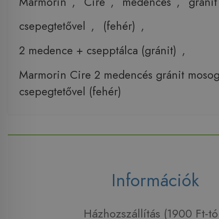
Marmorin
,
Cire
,
medencés
,
gránit
csepegtetővel
,
(fehér)
,
2 medence + csepptálca (gránit)
,
Marmorin Cire 2 medencés gránit mosog
csepegtetővel (fehér)
Információk
Házhozszállítás (1900 Ft-tó