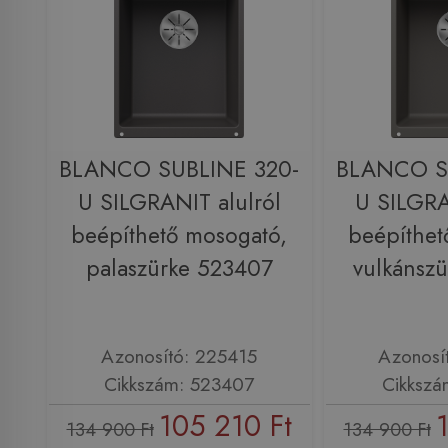
BLANCO SUBLINE 320-
BLANCO S
U SILGRANIT alulról
U SILGRA
beépíthető mosogató,
beépíthet
palaszürke 523407
vulkánsz
Azonosító: 225415
Azonosí
Cikkszám: 523407
Cikkszá
105 210 Ft
134 900 Ft
134 900 Ft