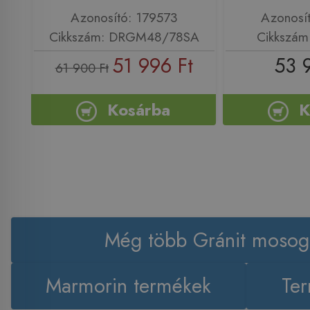
Azonosító: 179573
Azonosí
Cikkszám: DRGM48/78SA
Cikkszám
51 996 Ft
53 
61 900 Ft
Kosárba
K
Még több Gránit mosog
Marmorin termékek
Ter