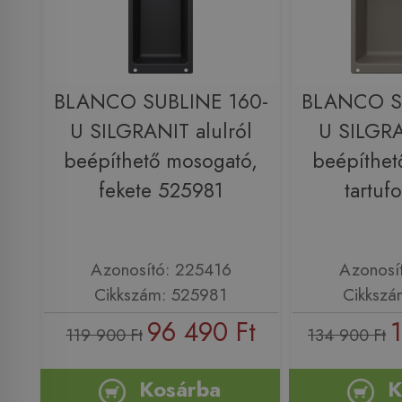
BLANCO SUBLINE 160-
BLANCO S
U SILGRANIT alulról
U SILGRA
beépíthető mosogató,
beépíthet
fekete 525981
tartuf
Azonosító: 225416
Azonosí
Cikkszám: 525981
Cikkszá
96 490 Ft
119 900 Ft
134 900 Ft
Kosárba
K