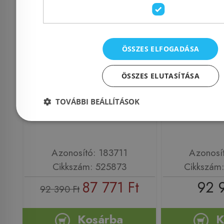
ÖSSZES ELFOGADÁSA
BLANCO DALAGO 6
Deante Z
Silgranit mosogató
mosogató 
ÖSSZES ELUTASÍTÁSA
dugókiemelővel, fekete
szett, ho
TOVÁBBI BEÁLLÍTÁSOK
525873
Azonosító: 183711
Azonosí
Cikkszám: 525873
Cikkszám
87 771 Ft
92 
92 390 Ft
Kosárba
K