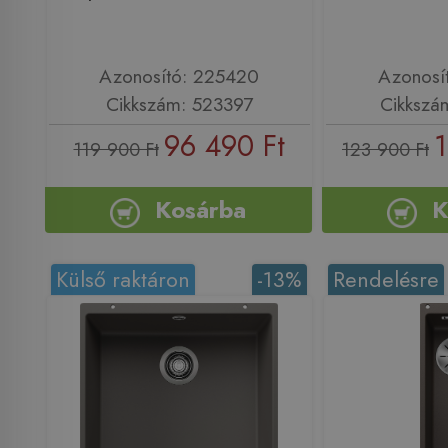
Azonosító: 225420
Azonosí
Cikkszám: 523397
Cikkszá
96 490 Ft
1
119 900 Ft
123 900 Ft
Kosárba
K
Külső raktáron
-13%
Rendelésre