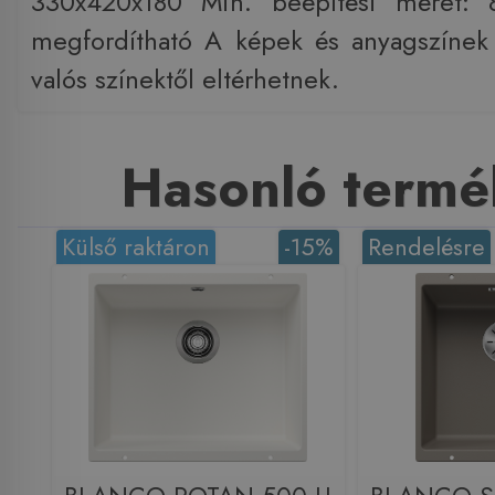
330x420x180 Min. beépítési méret: 
megfordítható A képek és anyagszínek i
valós színektől eltérhetnek.
Hasonló termé
Külső raktáron
-15%
Rendelésre