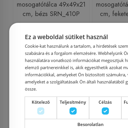
mosogatótálca 49x49x21
mosogatótá
cm, bézs SRN_410P
cm, feke
Ez a weboldal sütiket használ
Azonosító: 214276
Azonosí
Cookie-kat használunk a tartalom, a hirdetések szem
Cikkszám: SRN_410P
Cikkszám
szabására és a forgalom elemzésére. Webhelyünk Ön 
39 990 Ft
49 900 Ft
49 900 Ft
használatára vonatkozó információkat megosztjuk hi
elemző partnereinkkel is, akik egyesíthetik azokat m
információkkal, amelyeket Ön biztosított számukra,
Kosárba
K
amelyeket a szolgáltatásaik Ön általi használatából g
össze.
Külső raktáron
-5%
Rendelésre
Kötelező
Teljesítmény
Célzás
F
Besorolatlan