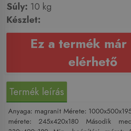
Súly:
10 kg
Készlet:
Ez a termék már
elérhető
Termék leírás
Anyaga: magranit Mérete: 1000x500x19
mérete: 245x420x180 Második med