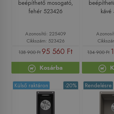
beépíthető mosogató,
beépíthet
fehér 523426
kávé
Azonosító: 225409
Azonosí
Cikkszám: 523426
Cikkszá
95 560 Ft
1
138 900 Ft
134 900 Ft
Kosárba
K
Külső raktáron
-20%
Rendelésre