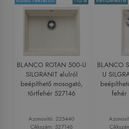
BLANCO ROTAN 500-U
BLANCO S
SILGRANIT alulról
U SILGRA
beépíthető mosogató,
beépíthet
törtfehér 527146
fehér
Azonosító: 225440
Azonosí
Cikkszám: 527146
Cikkszá