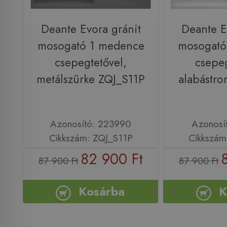
Deante Evora gránit
Deante E
mosogató 1 medence
mosogató
csepegtetővel,
csepeg
metálszürke ZQJ_S11P
alabástr
Azonosító: 223990
Azonosí
Cikkszám: ZQJ_S11P
Cikkszám
82 900 Ft
87 900 Ft
87 900 Ft
Kosárba
K