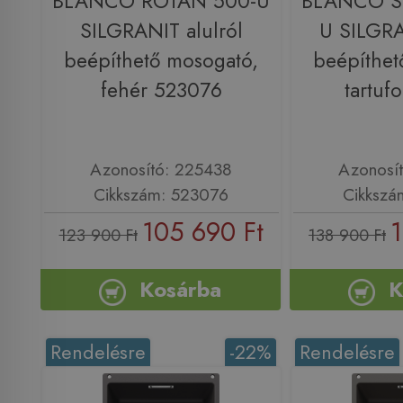
BLANCO ROTAN 500-U
BLANCO S
SILGRANIT alulról
U SILGRA
beépíthető mosogató,
beépíthet
fehér 523076
tartuf
Azonosító: 225438
Azonosí
Cikkszám: 523076
Cikkszá
105 690 Ft
1
123 900 Ft
138 900 Ft
Kosárba
K
Rendelésre
-22%
Rendelésre