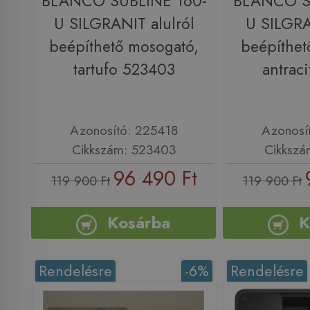
BLANCO SUBLINE 160-
BLANCO S
U SILGRANIT alulról
U SILGRA
beépíthető mosogató,
beépíthet
tartufo 523403
antrac
Azonosító: 225418
Azonosí
Cikkszám: 523403
Cikkszá
96 490 Ft
119 900 Ft
119 900 Ft
Kosárba
K
Rendelésre
-6%
Rendelésre