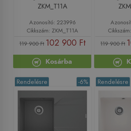
ZKM_T11A
ZKM
Azonosító: 223996
Azonosí
Cikkszám: ZKM_T11A
Cikkszám
102 900 Ft
1
119 900 Ft
119 900 Ft
Kosárba
K
Rendelésre
-6%
Rendelésre