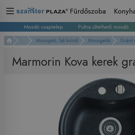
Fürdőszoba
Konyh
Mosdó csaptelep
Pultra ültethető mosdó
...
Mosogató, fali kiöntő
Mosogatók
Gránit
Marmorin Kova kerek gr