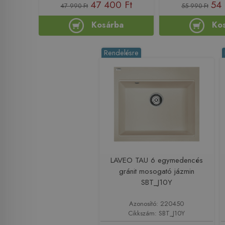
47 400 Ft
54 
47 990 Ft
55 990 Ft
Kosárba
Ko
Rendelésre
LAVEO TAU 6 egymedencés
gránit mosogató jázmin
SBT_J10Y
Azonosító: 220450
Cikkszám: SBT_J10Y