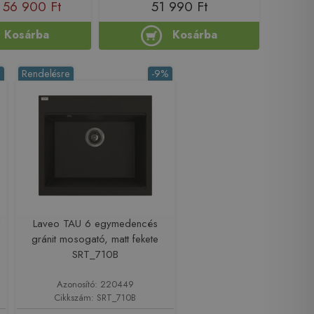
56 900 Ft
51 990 Ft
Kosárba
Kosárba
%
Rendelésre
-9%
Laveo TAU 6 egymedencés
gránit mosogató, matt fekete
SRT_710B
Azonosító: 220449
Cikkszám: SRT_710B