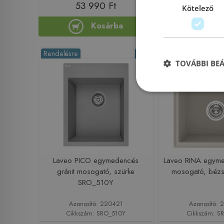
53 990 Ft
55 990
Kötelező
Kosárba
Ko
Rendelésre
-1%
Rendelésre
TOVÁBBI BE
Laveo PICO egymedencés
Laveo RINA egyme
gránit mosogató, szürke
mosogató, béz
SRO_510Y
Azonosító: 220421
Azonosító: 
Cikkszám: SRO_510Y
Cikkszám: S