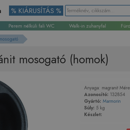
a
% KIÁRUSÍTÁS %
Perem nélküli fali WC
Walk-in zuhanyfal
Fürd
Gránit mosogató
 mosogató
ánit mosogató (homok)
Anyaga: magranit Mére
Azonosító:
132854
Gyártó:
Marmorin
Súly:
5 kg
Készlet: