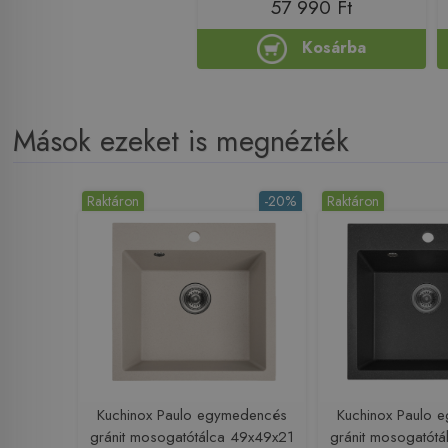
57 990 Ft
Kosárba
Mások ezeket is megnézték
Raktáron
-20%
Raktáron
Kuchinox Paulo egymedencés
Kuchinox Paulo 
gránit mosogatótálca 49x49x21
gránit mosogatót