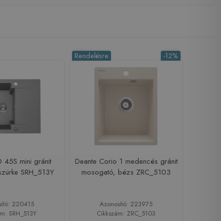
Rendelésre
-12%
 45S mini gránit
Deante Corio 1 medencés gránit
szürke SRH_513Y
mosogató, bézs ZRC_5103
sító: 220415
Azonosító: 223975
ám: SRH_513Y
Cikkszám: ZRC_5103