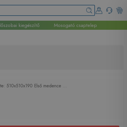
őszobai kiegészítő
Mosogató csaptelep
te: 510x510x190 Első medence ...