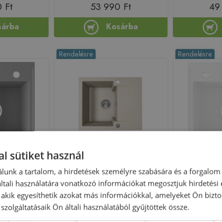
 Ft
53 990 Ft
49
sárba
Kosárba
Rendelésre
Rendelésre
l sütiket használ
dencés gránit
Laveo PICO 45S mini gránit
Laveo RINA e
ke SRP_510T
mosogató, bézs SRH_413Y
mosogató,
lunk a tartalom, a hirdetések személyre szabására és a forgalom
tali használatára vonatkozó információkat megosztjuk hirdetési
, akik egyesíthetik azokat más információkkal, amelyeket Ön bizto
 220438
Azonosító: 220414
Azonos
szolgáltatásaik Ön általi használatából gyűjtöttek össze.
RP_510T
Cikkszám: SRH_413Y
Cikksz