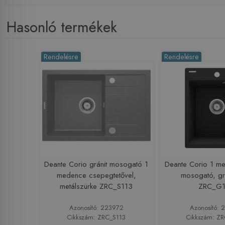
Hasonló termékek
Rendelésre
Rendelésre
Deante Corio gránit mosogató 1
Deante Corio 1 me
medence csepegtetővel,
mosogató, gra
metálszürke ZRC_S113
ZRC_G
Azonosító: 223972
Azonosító: 
Cikkszám: ZRC_S113
Cikkszám: Z