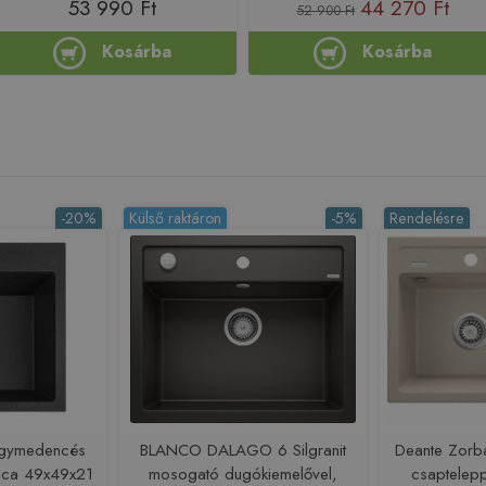
53 990 Ft
44 270 Ft
52 900 Ft
Kosárba
Kosárba
-20%
Külső raktáron
-5%
Rendelésre
egymedencés
BLANCO DALAGO 6 Silgranit
Deante Zorb
álca 49x49x21
mosogató dugókiemelővel,
csaptelepp