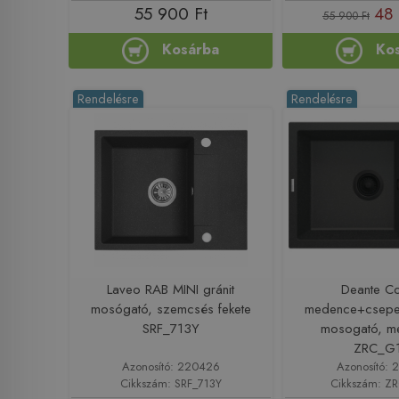
55 900 Ft
48 
55 900 Ft
Kosárba
Ko
Rendelésre
Rendelésre
Laveo RAB MINI gránit
Deante Co
mosógató, szemcsés fekete
medence+csepeg
SRF_713Y
mosogató, met
ZRC_G
Azonosító: 220426
Azonosító: 
Cikkszám: SRF_713Y
Cikkszám: Z