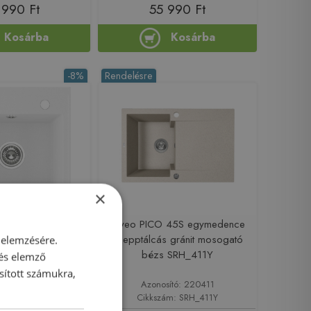
 990 Ft
55 990 Ft
Kosárba
Kosárba
-8%
Rendelésre
×
gymedencés gránit
Laveo PICO 45S egymedence
 fehér SRP_610T
csepptálcás gránit mosogató
 elemzésére.
bézs SRH_411Y
 és elemző
sított számukra,
ító: 220434
Azonosító: 220411
ám: SRP_610T
Cikkszám: SRH_411Y