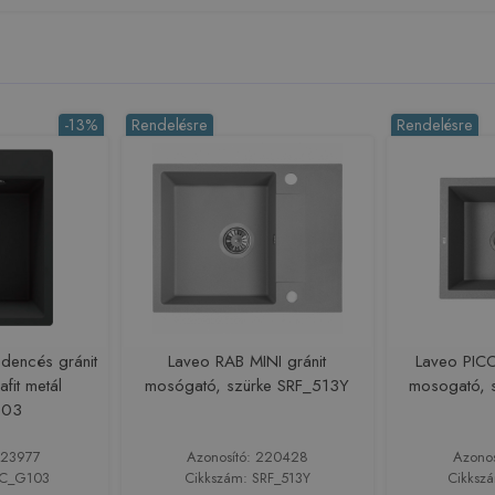
-13%
Rendelésre
Rendelésre
dencés gránit
Laveo RAB MINI gránit
Laveo PICO
fit metál
mosógató, szürke SRF_513Y
mosogató, 
103
223977
Azonosító: 220428
Azono
RC_G103
Cikkszám: SRF_513Y
Cikksz