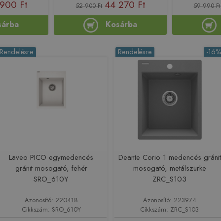
900 Ft
44 270 Ft
52 900 Ft
59 990 Ft
sárba
Kosárba
Rendelésre
Rendelésre
-16
Laveo PICO egymedencés
Deante Corio 1 medencés gránit
gránit mosogató, fehér
mosogató, metálszürke
SRO_610Y
ZRC_S103
Azonosító: 220418
Azonosító: 223974
Cikkszám: SRO_610Y
Cikkszám: ZRC_S103