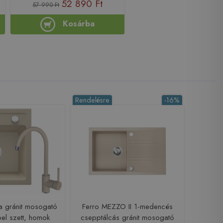
52 890 Ft
57 990 Ft
Kosárba
Rendelésre
-16%
a gránit mosogató
Ferro MEZZO II 1-medencés
el szett, homok
csepptálcás gránit mosogató