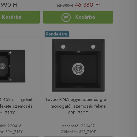
 990 Ft
46 380 Ft
52 900 Ft
Kosárba
Kosárba
Rendelésre
 45S mini gránit
Laveo RINA egymedencés gránit
fekete szemcsés
mosogató, szemcsés fekete
H_713Y
SRP_710T
sító: 220416
Azonosító: 220437
ám: SRH_713Y
Cikkszám: SRP_710T