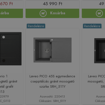
670 Ft
45 990 Ft
49
sárba
Kosárba
Rendelésre
Rendelésre
rio 1
Laveo PICO 45S egymedence
Laveo PICO
tető gránit
csepptálcás gránit mosogató
mosogató, 
ál grafit
szürke SRH_511Y
SR
113
223979
Azonosító: 220413
Azono
RC_G113
Cikkszám: SRH_511Y
Cikksz