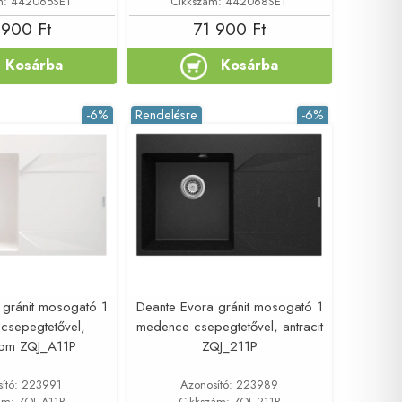
m: 442065SET
Cikkszám: 442068SET
 900 Ft
71 900 Ft
Kosárba
Kosárba
-6%
Rendelésre
-6%
 gránit mosogató 1
Deante Evora gránit mosogató 1
csepegtetővel,
medence csepegtetővel, antracit
rom ZQJ_A11P
ZQJ_211P
sító: 223991
Azonosító: 223989
ám: ZQJ_A11P
Cikkszám: ZQJ_211P