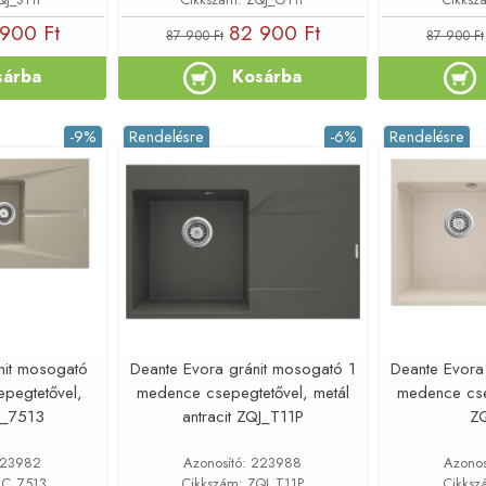
900 Ft
82 900 Ft
87 900 Ft
87 900 Ft
sárba
Kosárba
-9%
Rendelésre
-6%
Rendelésre
nit mosogató
Deante Evora gránit mosogató 1
Deante Evora
pegtetővel,
medence csepegtetővel, metál
medence cse
C_7513
antracit ZQJ_T11P
Z
 223982
Azonosító: 223988
Azonos
RC_7513
Cikkszám: ZQJ_T11P
Cikksz