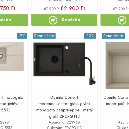
750 Ft
82 900 Ft
87 900 Ft
87 900 Ft
sárba
Kosárba
-9%
Rendelésre
-13%
Rendelésre
nit mosogató
Deante Corio 1
Deante Corio
pegtetővel,
medence+csepegtető gránit
mosogató,
_5513
mosogató csapteleppel, metál
grafit ZRCPG113
223981
Azonosító: 223968
Azono
RC_5513
Cikkszám: ZRCPG113
Cikksz