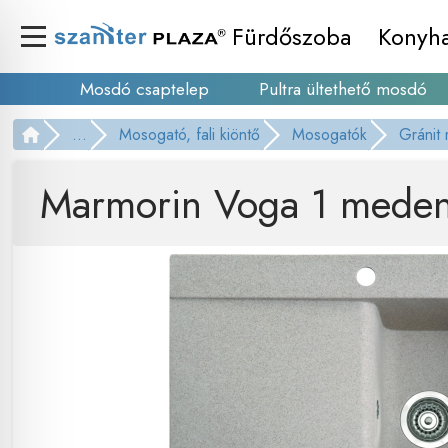
Fürdőszoba
Konyh
Mosdó csaptelep
Pultra ültethető mosdó
...
Mosogató, fali kiöntő
Mosogatók
Gránit
Marmorin Voga 1 medenc