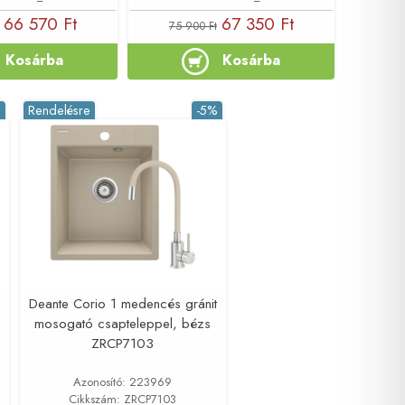
66 570 Ft
67 350 Ft
75 900 Ft
Kosárba
Kosárba
%
Rendelésre
-5%
Deante Corio 1 medencés gránit
mosogató csapteleppel, bézs
ZRCP7103
Azonosító: 223969
Cikkszám: ZRCP7103