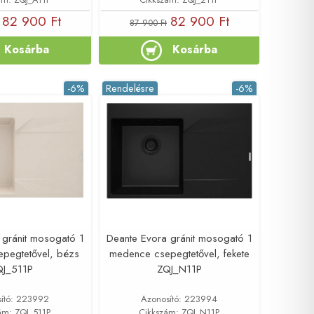
82 900 Ft
82 900 Ft
87 900 Ft
Kosárba
Kosárba
-6%
Rendelésre
-6%
 gránit mosogató 1
Deante Evora gránit mosogató 1
pegtetővel, bézs
medence csepegtetővel, fekete
QJ_511P
ZQJ_N11P
ító: 223992
Azonosító: 223994
ám: ZQJ_511P
Cikkszám: ZQJ_N11P