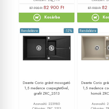
82 900 Ft
82 
87 900 Ft
87 900 Ft
Kosárba
Ko
Rendelésre
-12%
Rendelésre
Deante Corio gránit mosogató
Deante Corio grá
1,5 medence csepegtetővel,
1,5 medence cse
grafit ZRC_2513
homok ZR
Azonosító: 223980
Azonosító:
Cikkszám: ZRC_2513
Cikkszám: Z