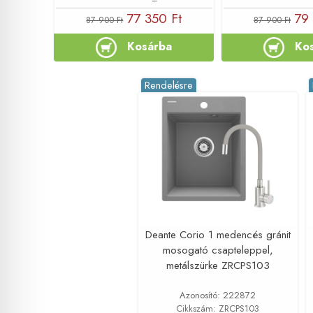
77 350 Ft
79 
87 900 Ft
87 900 Ft
Kosárba
Ko
Rendelésre
Deante Corio 1 medencés gránit
mosogató csapteleppel,
metálszürke ZRCPS103
Azonosító: 222872
Cikkszám: ZRCPS103