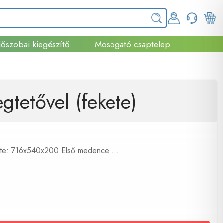
őszobai kiegészítő
Mosogató csaptelep
tetővel (fekete)
te: 716x540x200 Első medence ...