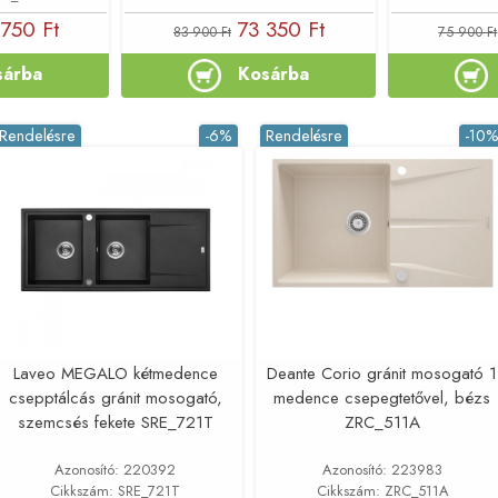
750 Ft
73 350 Ft
83 900 Ft
75 900 Ft
sárba
Kosárba
Rendelésre
-6%
Rendelésre
-10
Laveo MEGALO kétmedence
Deante Corio gránit mosogató 1
csepptálcás gránit mosogató,
medence csepegtetővel, bézs
szemcsés fekete SRE_721T
ZRC_511A
Azonosító: 220392
Azonosító: 223983
Cikkszám: SRE_721T
Cikkszám: ZRC_511A