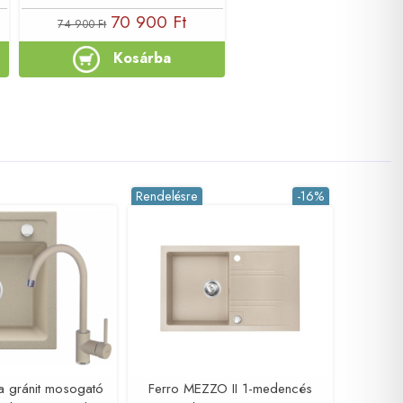
70 900 Ft
74 900 Ft
Kosárba
Rendelésre
-16%
a gránit mosogató
Ferro MEZZO II 1-medencés