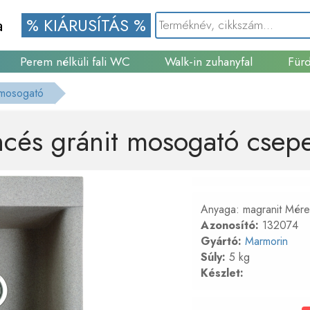
a
% KIÁRUSÍTÁS %
Perem nélküli fali WC
Walk-in zuhanyfal
Fürd
Gránit mosogató
 mosogató
és gránit mosogató csepeg
Anyaga: magranit Mére
Azonosító:
132074
Gyártó:
Marmorin
Súly:
5 kg
Készlet: