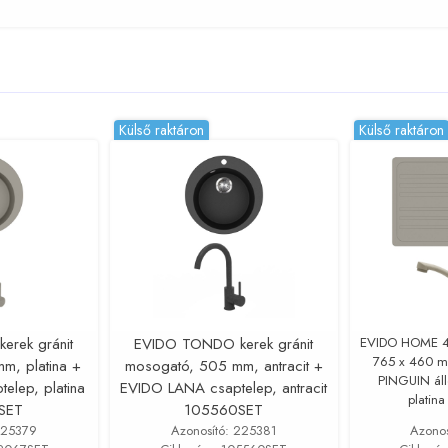
Külső raktáron
Külső raktáron
rek gránit
EVIDO TONDO kerek gránit
EVIDO HOME 45
765 x 460 m
m, platina +
mosogató, 505 mm, antracit +
PINGUIN álló
elep, platina
EVIDO LANA csaptelep, antracit
platin
SET
105560SET
225379
Azonosító: 225381
Azono