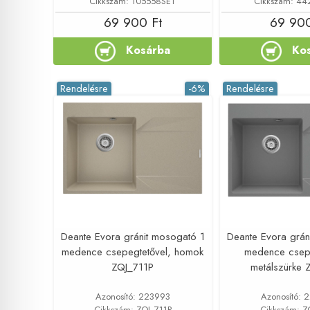
Cikkszám: 105558SET
Cikkszám: 4
69 900 Ft
69 900
Kosárba
Ko
Rendelésre
-6%
Rendelésre
Deante Evora gránit mosogató 1
Deante Evora grán
medence csepegtetővel, homok
medence csepe
ZQJ_711P
metálszürke 
Azonosító: 223993
Azonosító:
Cikkszám: ZQJ_711P
Cikkszám: Z