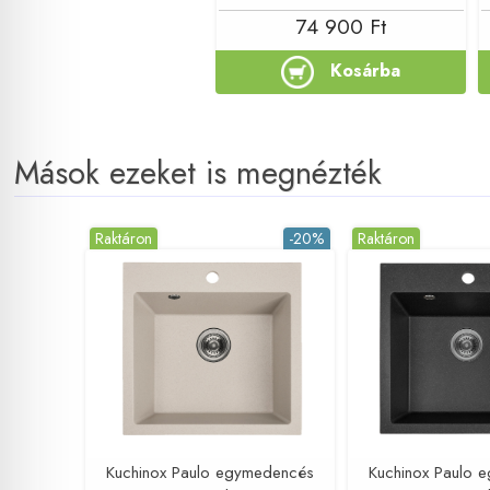
74 900 Ft
Kosárba
Mások ezeket is megnézték
Raktáron
-20%
Raktáron
Kuchinox Paulo egymedencés
Kuchinox Paulo 