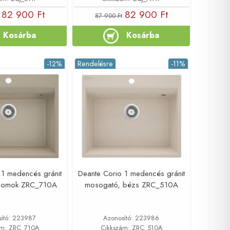
82 900 Ft
82 900 Ft
87 900 Ft
Kosárba
Kosárba
-12%
Rendelésre
-11%
 1 medencés gránit
Deante Corio 1 medencés gránit
 homok ZRC_710A
mosogató, bézs ZRC_510A
sító: 223987
Azonosító: 223986
ám: ZRC_710A
Cikkszám: ZRC_510A