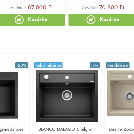
87 800 Ft
70 800 Ft
92 989 Ft
78 900 Ft
Kosárba
Kosárba
-20%
Külső raktáron
-5%
Rendelésre
egymedencés
BLANCO DALAGO 6 Silgranit
Deante Zorb