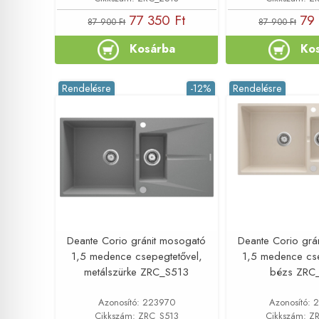
77 350 Ft
79 
87 900 Ft
87 900 Ft
Kosárba
Ko
Rendelésre
-12%
Rendelésre
Deante Corio gránit mosogató
Deante Corio grá
1,5 medence csepegtetővel,
1,5 medence cse
metálszürke ZRC_S513
bézs ZRC
Azonosító: 223970
Azonosító: 
Cikkszám: ZRC_S513
Cikkszám: Z