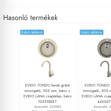
Hasonló termékek
Külső raktáron
Külső raktáron
EVIDO TONDO kerek gránit
EVIDO TONDO ke
mosogató, 505 mm, bézs +
mosogató, 505 m
EVIDO LANA csaptelep, bézs
EVIDO LANA csapt
105558SET
442067
Azonosító: 225380
Azonosító: 