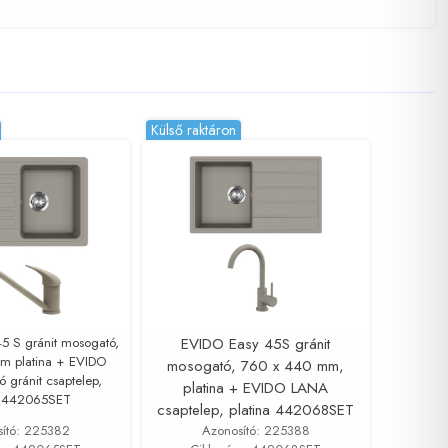
Külső raktáron
 S gránit mosogató,
EVIDO Easy 45S gránit
m platina + EVIDO
mosogató, 760 x 440 mm,
 gránit csaptelep,
platina + EVIDO LANA
a 442065SET
csaptelep, platina 442068SET
sító: 225382
Azonosító: 225388