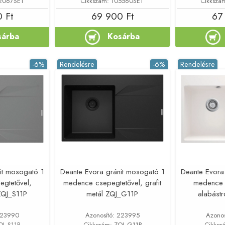
42067SET
Cikkszám: 105560SET
Cikkszá
 Ft
69 900 Ft
67
sárba
Kosárba
-6%
Rendelésre
-6%
Rendelésre
it mosogató 1
Deante Evora gránit mosogató 1
Deante Evora
gtetővel,
medence csepegtetővel, grafit
medence 
ZQJ_S11P
metál ZQJ_G11P
alabást
 223990
Azonosító: 223995
Azono
QJ_S11P
Cikkszám: ZQJ_G11P
Cikksz