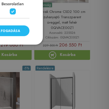
Besorolatlan
Újdonság
ome CSD2 120 cm
Ravak Chrome CSD2 100 cm
ó Transzparent
zuhanyajtó Transzparent
ekete 0QVGC300Z1
üveggel, matt fehér
0QVACE00Z1
ELFOGADÁSA
sító: 225531
Azonosító: 225526
m: 0QVGC300Z1
Cikkszám: 0QVACE00Z1
219 060 Ft
206 550 Ft
229 500 Ft
Kosárba
Kosárba
-5%
Rendelésre