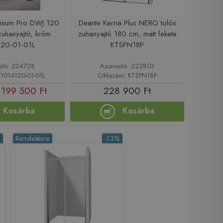
mium Pro DWJ 120
Deante Kerria Plus NERO tolós
uhanyajtó, króm
zuhanyajtó 180 cm, matt fekete
120-01-01L
KTSPN18P
ító: 224728
Azonosító: 222803
 1014120-01-01L
Cikkszám: KTSPN18P
199 500 Ft
228 900 Ft
Kosárba
Kosárba
%
Rendelésre
-13%