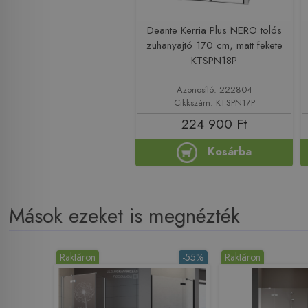
Deante Kerria Plus NERO tolós
zuhanyajtó 170 cm, matt fekete
KTSPN18P
Azonosító: 222804
Cikkszám: KTSPN17P
224 900 Ft
Kosárba
Mások ezeket is megnézték
Raktáron
-55%
Raktáron