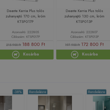
Deante Kerria Plus tolós
Deante Kerria Plus tolós
zuhanyajtó 170 cm, króm
zuhanyajtó 130 cm, króm
KTSP017P
KTSP013P
Azonosító: 222805
Azonosító: 222807
Cikkszám: KTSP017P
Cikkszám: KTSP013P
188 800 Ft
172 800 Ft
215 900 Ft
197 900 Ft
Kosárba
Kosárba
-38%
Rendelésre
Rendelésre