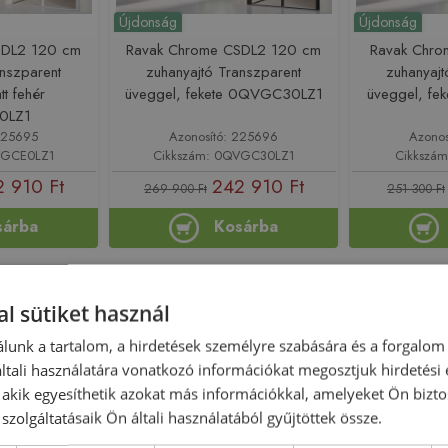
Újdonság
Újdonság
SDL2 120 cm
Ravak Chrome CSDL2 120 cm
Ravak Chr
anszparent
zuhanyajtó Transzparent
zuhanyajt
tt fehér
üveggel, fekete 0QVGC30LZ1
üveggel, f
0LZ1
225695
Azonosító: 225696
Azonos
VGCE0LZ1
Cikkszám: 0QVGC30LZ1
Cikkszá
 910 Ft
242 910 Ft
269 900 Ft
251 300 Ft
sárba
Kosárba
-10%
Rendelésre
-10%
Rendelésre
l sütiket használ
lunk a tartalom, a hirdetések személyre szabására és a forgalom
tali használatára vonatkozó információkat megosztjuk hirdetési
, akik egyesíthetik azokat más információkkal, amelyeket Ön bizto
szolgáltatásaik Ön általi használatából gyűjtöttek össze.