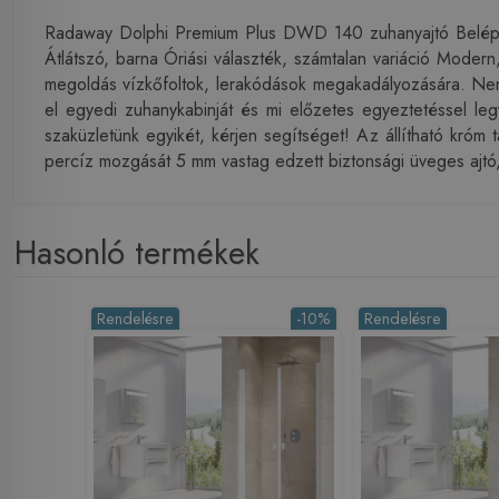
Radaway Dolphi Premium Plus DWD 140 zuhanyajtó Belépsi
Átlátszó, barna Óriási választék, számtalan variáció Moder
megoldás vízkőfoltok, lerakódások megakadályozására. Nem 
el egyedi zuhanykabinját és mi előzetes egyeztetéssel leg
szaküzletünk egyikét, kérjen segítséget! Az állítható króm 
percíz mozgását 5 mm vastag edzett biztonsági üveges ajtó, 
Hasonló termékek
Rendelésre
-10%
Rendelésre