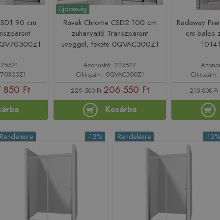
Újdonság
CSD1 90 cm
Ravak Chrome CSD2 100 cm
Radaway Pre
anszparent
zuhanyajtó Transzparent
cm balos z
 0QV70300Z1
üveggel, fekete 0QVAC300Z1
1014
225521
Azonosító: 225527
Azonos
V70300Z1
Cikkszám: 0QVAC300Z1
Cikkszám:
 850 Ft
206 550 Ft
229 500 Ft
210 000 Ft
sárba
Kosárba
Rendelésre
-13%
Rendelésre
-13