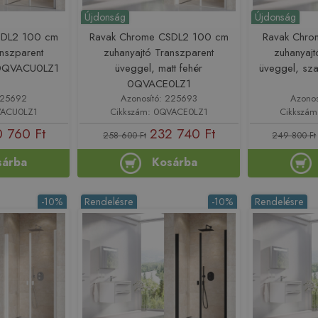
Újdonság
Újdonság
SDL2 100 cm
Ravak Chrome CSDL2 100 cm
Ravak Chr
anszparent
zuhanyajtó Transzparent
zuhanyajt
 0QVACU0LZ1
üveggel, matt fehér
üveggel, s
0QVACE0LZ1
 225692
Azonosító: 225693
Azonos
VACU0LZ1
Cikkszám: 0QVACE0LZ1
Cikkszá
 760 Ft
232 740 Ft
258 600 Ft
249 800 Ft
sárba
Kosárba
-10%
Rendelésre
-10%
Rendelésre