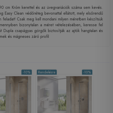
0 cm Króm kerettel és az üvegvariációk száma sem kevés.
eg Easy Clean védőréteg bevonattal ellátott, mely elsőrendű
n feladat! Csak meg kell mondani milyen méretben készítsük
 Amennyiben bizonytalan a méret vételezésében, keresse fel
sát Dupla csapágyas görgők biztosítják az ajtók hangtalan és
lemek és mágneses záró profil
-10%
Rendelésre
-10%