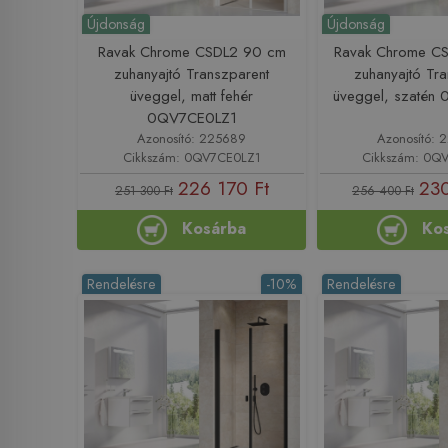
Újdonság
Újdonság
Ravak Chrome CSDL2 90 cm
Ravak Chrome C
zuhanyajtó Transzparent
zuhanyajtó Tr
üveggel, matt fehér
üveggel, szatén
0QV7CE0LZ1
Azonosító: 225689
Azonosító:
Cikkszám: 0QV7CE0LZ1
Cikkszám: 0Q
226 170 Ft
230
251 300 Ft
256 400 Ft
Kosárba
Ko
Rendelésre
-10%
Rendelésre