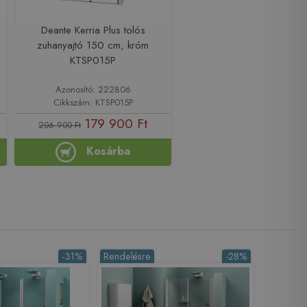
Deante Kerria Plus tolós
zuhanyajtó 150 cm, króm
KTSP015P
Azonosító: 222806
Cikkszám: KTSP015P
179 900 Ft
206 900 Ft
Kosárba
-31%
Rendelésre
-28%