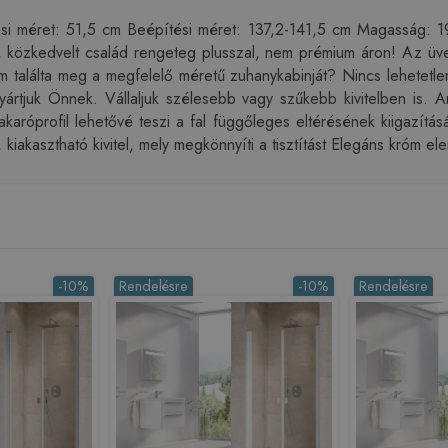
 méret: 51,5 cm Beépítési méret: 137,2-141,5 cm Magasság: 19
n, közkedvelt család rengeteg plusszal, nem prémium áron! Az üv
találta meg a megfelelő méretű zuhanykabinját? Nincs lehetetle
yártjuk Önnek. Vállaljuk szélesebb vagy szűkebb kivitelben is.
takaróprofil lehetővé teszi a fal függőleges eltérésének kiigazítá
kiakasztható kivitel, mely megkönnyíti a tisztítást Elegáns króm e
-10%
Rendelésre
-10%
Rendelésre