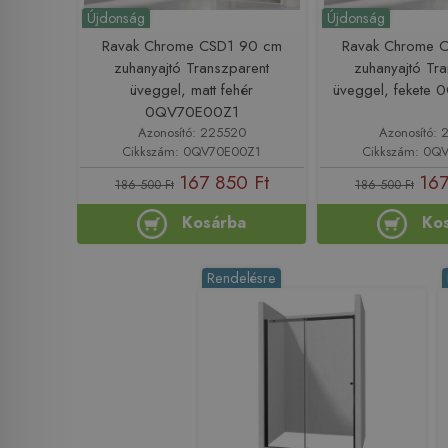
Újdonság
Újdonság
Ravak Chrome CSD1 90 cm
Ravak Chrome 
zuhanyajtó Transzparent
zuhanyajtó Tr
üveggel, matt fehér
üveggel, fekete
0QV70E00Z1
Azonosító: 225520
Azonosító: 
Cikkszám: 0QV70E00Z1
Cikkszám: 0Q
167 850 Ft
167
186 500 Ft
186 500 Ft
Kosárba
Ko
Rendelésre