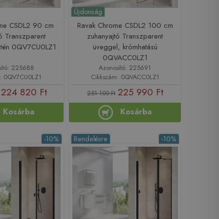
Újdonság
ome CSDL2 90 cm
Ravak Chrome CSDL2 100 cm
ó Transzparent
zuhanyajtó Transzparent
zatén 0QV7CU0LZ1
üveggel, krómhatású
0QVACC0LZ1
ító: 225688
Azonosító: 225691
m: 0QV7CU0LZ1
Cikkszám: 0QVACC0LZ1
224 820 Ft
225 990 Ft
251 100 Ft
Kosárba
Kosárba
-10%
Rendelésre
-10%