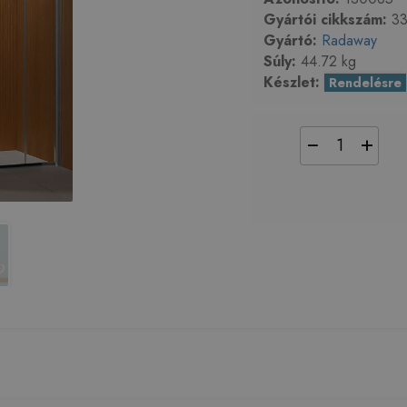
Gyártói cikkszám:
33
Gyártó:
Radaway
Súly:
44.72 kg
Készlet:
Rendelésre
−
+