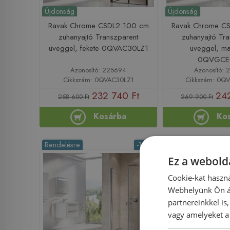
Újdonság
Újdonság
Ravak Chrome CSDL2 100 cm
Ravak Chrome C
zuhanyajtó Transzparent
zuhanyajtó Tr
üveggel, fekete 0QVAC30LZ1
üveggel, ma
0QVGCE
Azonosító: 225694
Azonosító: 
Cikkszám: 0QVAC30LZ1
Cikkszám: 0Q
232 740 Ft
242
258 600 Ft
269 900 Ft
Kosárba
Ko
Rendelésre
-10%
Rendelésre
Ez a webolda
Cookie-kat haszná
Webhelyünk Ön ál
partnereinkkel is
vagy amelyeket a 