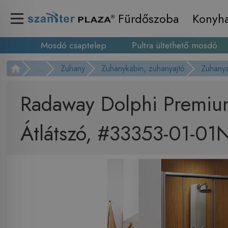
Fürdőszoba
Konyh
Mosdó csaptelep
Pultra ültethető mosdó
...
Zuhany
Zuhanykabin, zuhanyajtó
Zuhanya
Radaway Dolphi Premiu
Átlátszó, #33353-01-01