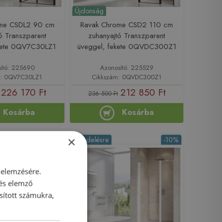
Újdonság
ome CSDL2 90 cm
Ravak Chrome CSD2 110 cm
ó Transzparent
zuhanyajtó Transzparent
ekete 0QV7C30LZ1
üveggel, fekete 0QVDC300Z1
ító: 225690
Azonosító: 225529
m: 0QV7C30LZ1
Cikkszám: 0QVDC300Z1
226 170 Ft
212 850 Ft
236 500 Ft
Kosárba
Kosárba
×
-10%
Rendelésre
-10%
 elemzésére.
 és elemző
sított számukra,