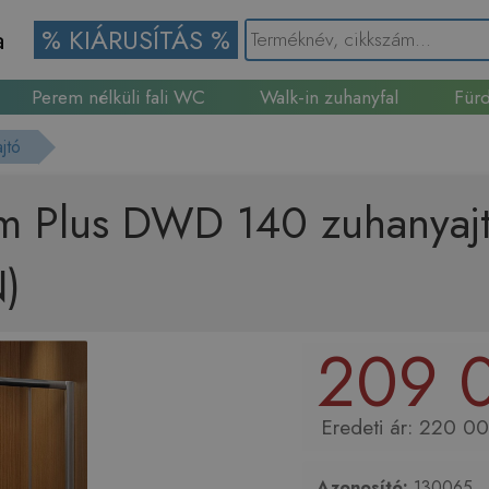
a
% KIÁRUSÍTÁS %
Perem nélküli fali WC
Walk-in zuhanyfal
Fürd
Gránit mosogató
jtó
m Plus DWD 140 zuhanyajt
N)
209 0
220 00
Azonosító:
130065