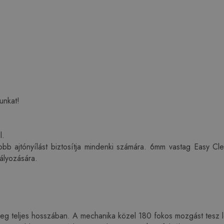
unkat!
l.
bb ajtónyílást biztosítja mindenki számára. 6mm vastag Easy Clea
ályozására.
üveg teljes hosszában. A mechanika közel 180 fokos mozgást tesz 