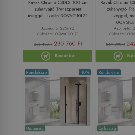
Ravak Chrome CSDL2 100 cm
Ravak Chrome C
zuhanyajtó Transzparent
zuhanyajtó Tr
üveggel, szatén 0QVACU0LZ1
üveggel, ma
0QVGCE
Azonosító: 225692
Azonosító: 
Cikkszám: 0QVACU0LZ1
Cikkszám: 0Q
230 760 Ft
242
256 400 Ft
269 900 Ft
Kosárba
Ko
Rendelésre
-10%
Rendelésre
Újdonság
Újdonság