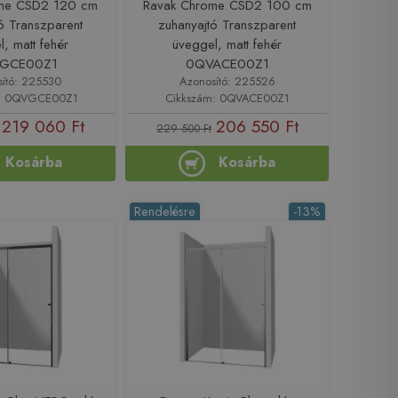
ome CSD2 120 cm
Ravak Chrome CSD2 100 cm
ó Transzparent
zuhanyajtó Transzparent
, matt fehér
üveggel, matt fehér
GCE00Z1
0QVACE00Z1
sító: 225530
Azonosító: 225526
m: 0QVGCE00Z1
Cikkszám: 0QVACE00Z1
219 060 Ft
206 550 Ft
229 500 Ft
Kosárba
Kosárba
Rendelésre
-13%