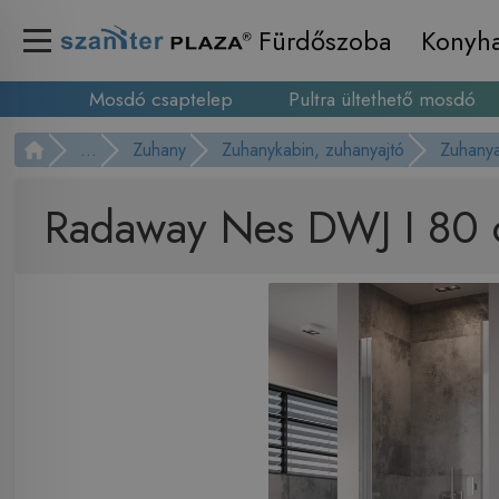
Fürdőszoba
Konyh
Mosdó csaptelep
Pultra ültethető mosdó
...
Zuhany
Zuhanykabin, zuhanyajtó
Zuhanya
Radaway Nes DWJ I 80 