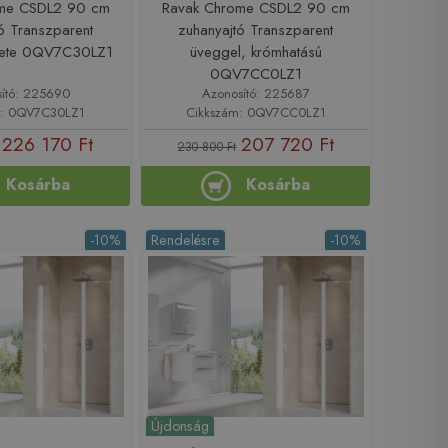
ome CSDL2 90 cm
Ravak Chrome CSDL2 90 cm
ó Transzparent
zuhanyajtó Transzparent
ekete 0QV7C30LZ1
üveggel, krómhatású
0QV7CC0LZ1
ító: 225690
Azonosító: 225687
m: 0QV7C30LZ1
Cikkszám: 0QV7CC0LZ1
226 170 Ft
207 720 Ft
230 800 Ft
Kosárba
Kosárba
-10%
Rendelésre
-10%
Újdonság