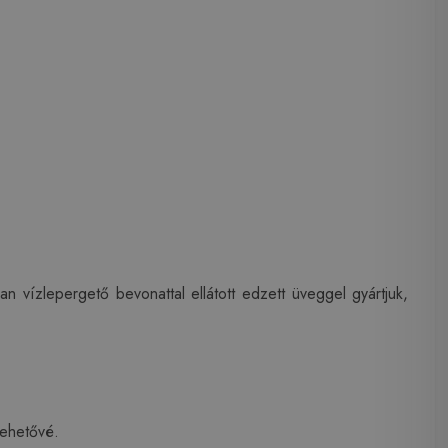
n vízlepergető bevonattal ellátott edzett üveggel gyártjuk,
lehetővé.