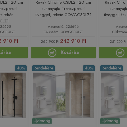
SDL2 120 cm
Ravak Chrome CSDL2 120 cm
Ravak Chr
anszparent
zuhanyajtó Transzparent
zuhanyajt
tt fehér
üveggel, fekete 0QVGC30LZ1
üveggel, f
0LZ1
225695
Azonosító: 225696
Azonos
VGCE0LZ1
Cikkszám: 0QVGC30LZ1
Cikkszá
 910 Ft
242 910 Ft
269 900 Ft
251 300 Ft
sárba
Kosárba
-10%
Rendelésre
-10%
Rendelésre
Újdonság
Újdonság