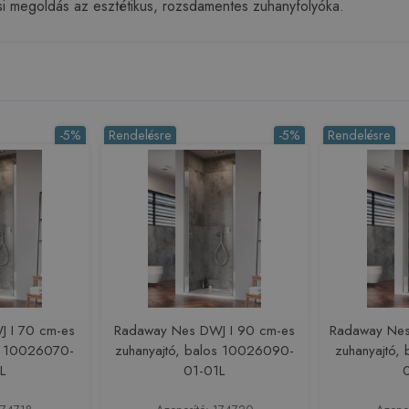
tési megoldás az esztétikus, rozsdamentes zuhanyfolyóka.
-5%
Rendelésre
-5%
Rendelésre
 I 70 cm-es
Radaway Nes DWJ I 90 cm-es
Radaway Nes
os 10026070-
zuhanyajtó, balos 10026090-
zuhanyajtó,
L
01-01L