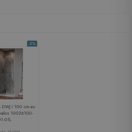
-5%
 DWJ I 100 cm-es
 balos 10026100-
01-01L