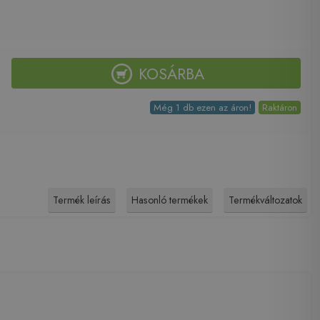
KOSÁRBA
Még 1 db ezen az áron!
Raktáron
Termék leírás
Hasonló termékek
Termékváltozatok