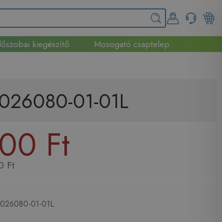
őszobai kiegészítő
Mosogató csaptelep
0026080-01-01L
00 Ft
0 Ft
026080-01-01L