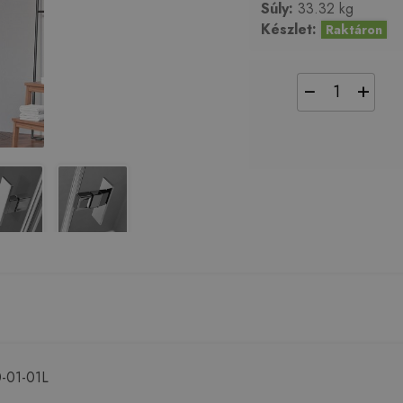
Súly:
33.32 kg
Készlet:
Raktáron
−
+
0-01-01L