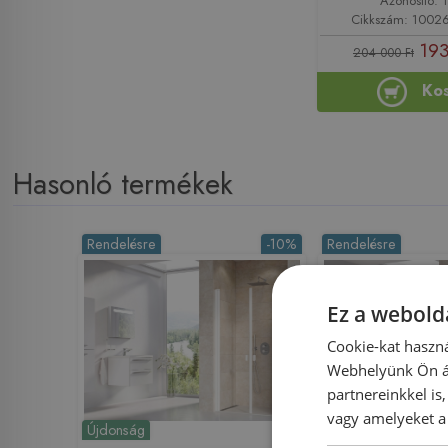
Azonosító: 
Cikkszám: 1002
193
204 000 Ft
Ko
Hasonló termékek
Rendelésre
-10%
Rendelésre
Ez a webolda
Cookie-kat haszná
Webhelyünk Ön ál
partnereinkkel is
vagy amelyeket a 
Újdonság
Újdonság