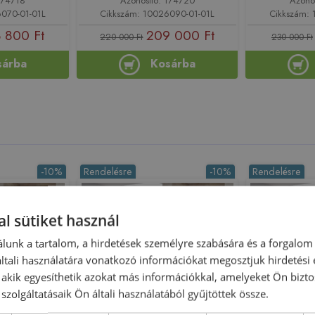
174718
Azonosító: 174720
Azono
6070-01-01L
Cikkszám: 10026090-01-01L
Cikkszám: 
 800 Ft
209 000 Ft
220 000 Ft
230 000 Ft
sárba
Kosárba
-10%
Rendelésre
-10%
Rendelésre
l sütiket használ
lunk a tartalom, a hirdetések személyre szabására és a forgalom
tali használatára vonatkozó információkat megosztjuk hirdetési
, akik egyesíthetik azokat más információkkal, amelyeket Ön bizto
szolgáltatásaik Ön általi használatából gyűjtöttek össze.
Újdonság
Újdonság