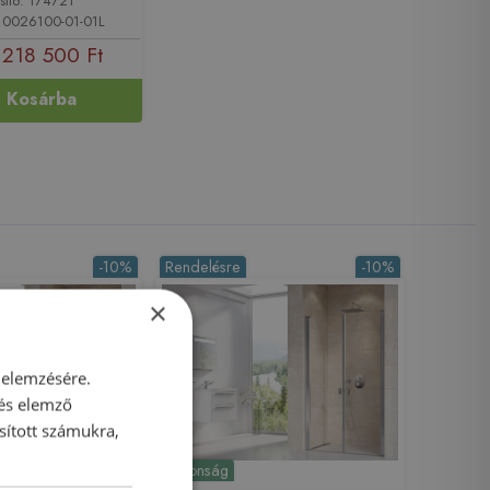
sító: 174721
10026100-01-01L
218 500 Ft
Kosárba
-10%
Rendelésre
-10%
×
 elemzésére.
 és elemző
sított számukra,
Újdonság