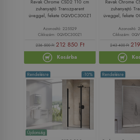
Ravak Chrome CSD2 110 cm
Ravak Chrome C
zuhanyajtó Transzparent
zuhanyajtó Tr
üveggel, fekete 0QVDC300Z1
üveggel, fekete
Azonosító: 225529
Azonosító: 
Cikkszám: 0QVDC300Z1
Cikkszám: 0Q
212 850 Ft
219
236 500 Ft
243 400 Ft
Kosárba
Ko
Rendelésre
-10%
Rendelésre
Újdonság