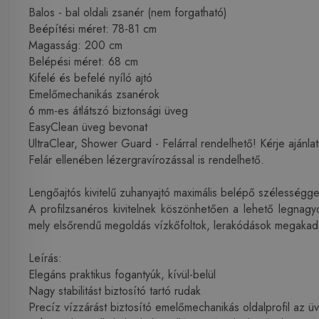
Balos - bal oldali zsanér (nem forgatható)
Beépítési méret: 78-81 cm
Magasság: 200 cm
Belépési méret: 68 cm
Kifelé és befelé nyíló ajtó
Emelőmechanikás zsanérok
6 mm-es átlátszó biztonsági üveg
EasyClean üveg bevonat
UltraClear, Shower Guard - Felárral rendelhető! Kérje ajánlat
Felár ellenében lézergravírozással is rendelhető.
Lengőajtós kivitelű zuhanyajtó maximális belépő szélességge
A profilzsanéros kivitelnek köszönhetően a lehető legnagyo
mely elsőrendű megoldás vízkőfoltok, lerakódások megakad
Leírás:
Elegáns praktikus fogantyúk, kívül-belül
Nagy stabilitást biztosító tartó rudak
Precíz vízzárást biztosító emelőmechanikás oldalprofil az 