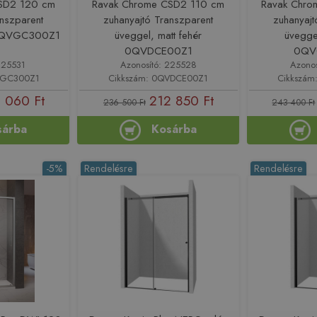
SD2 120 cm
Ravak Chrome CSD2 110 cm
Ravak Chr
anszparent
zuhanyajtó Transzparent
zuhanyajt
 0QVGC300Z1
üveggel, matt fehér
üveggel
0QVDCE00Z1
0QV
225531
Azonosító: 225528
Azono
VGC300Z1
Cikkszám: 0QVDCE00Z1
Cikkszá
 060 Ft
212 850 Ft
236 500 Ft
243 400 Ft
sárba
Kosárba
-5%
Rendelésre
Rendelésre