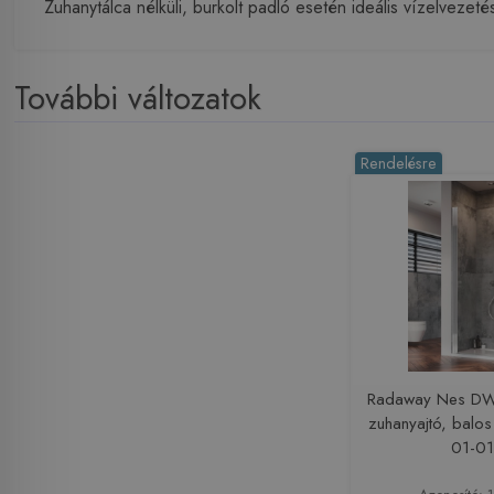
Zuhanytálca nélküli, burkolt padló esetén ideális vízelveze
További változatok
Rendelésre
Radaway Nes DWJ
zuhanyajtó, bal
01-01