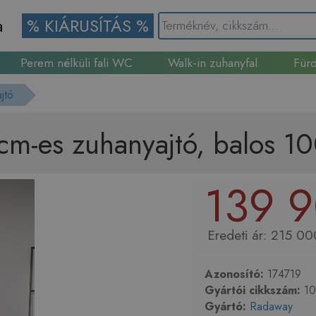
a
% KIÁRUSÍTÁS %
Perem nélküli fali WC
Walk-in zuhanyfal
Fürd
Gránit mosogató
jtó
cm-es zuhanyajtó, balos 1
139 9
215 00
Azonosító:
174719
Gyártói cikkszám:
10
Gyártó:
Radaway