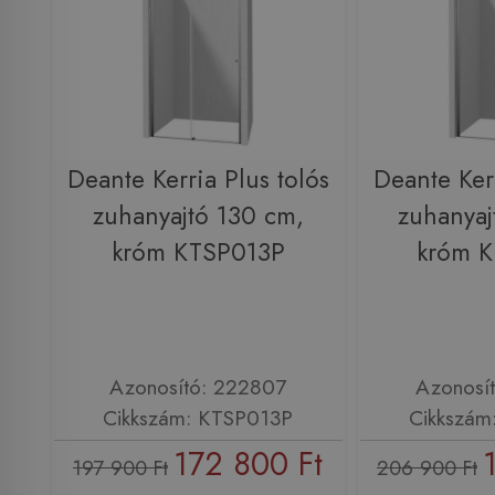
Deante Kerria Plus tolós
Deante Kerr
zuhanyajtó 130 cm,
zuhanyaj
króm KTSP013P
króm 
Azonosító: 222807
Azonosí
Cikkszám: KTSP013P
Cikkszám
172 800 Ft
197 900 Ft
206 900 Ft