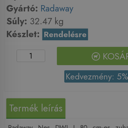
Gyártó:
Radaway
Súly:
32.47 kg
Készlet:
Rendelésre
KOSÁ
Kedvezmény: 5
Termék leírás
Radaway Nes DWJ I 80 cm-es zuhan