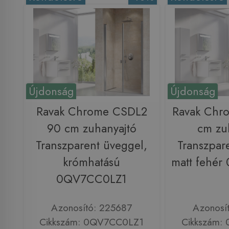
Újdonság
Újdonság
Ravak Chrome CSDL2
Ravak Chr
90 cm zuhanyajtó
cm zu
Transzparent üveggel,
Transzpar
krómhatású
matt fehé
0QV7CC0LZ1
Azonosító: 225687
Azonosí
Cikkszám: 0QV7CC0LZ1
Cikkszám: