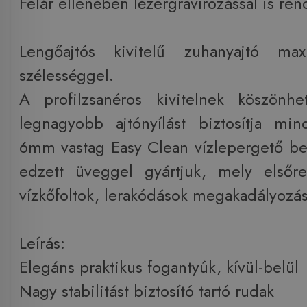
Felár ellenében lézergravírozással is ren
Lengőajtós kivitelű zuhanyajtó max
szélességgel.
A profilzsanéros kivitelnek köszönh
legnagyobb ajtónyílást biztosítja mi
6mm vastag Easy Clean vízlepergető bevo
edzett üveggel gyártjuk, mely első
vízkőfoltok, lerakódások megakadályozás
Leírás:
Elegáns praktikus fogantyúk, kívül-belül
Nagy stabilitást biztosító tartó rudak