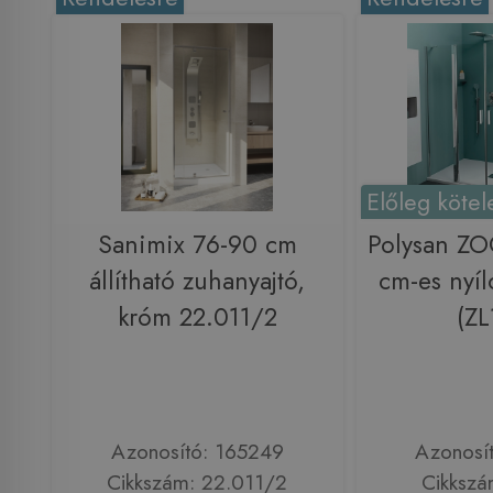
Előleg kötel
Sanimix 76-90 cm
Polysan Z
állítható zuhanyajtó,
cm-es nyíl
króm 22.011/2
(ZL
Azonosító: 165249
Azonosí
Cikkszám: 22.011/2
Cikkszá