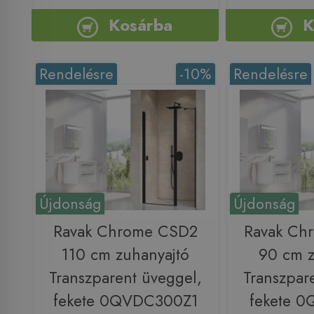
Kosárba
K
Rendelésre
-10%
Rendelésre
Újdonság
Újdonság
Ravak Chrome CSD2
Ravak Ch
110 cm zuhanyajtó
90 cm z
Transzparent üveggel,
Transzpar
fekete 0QVDC300Z1
fekete 