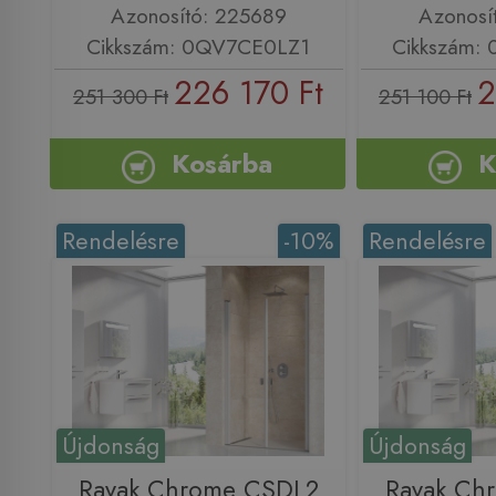
Azonosító: 225689
Azonosí
Cikkszám: 0QV7CE0LZ1
Cikkszám:
226 170 Ft
2
251 300 Ft
251 100 Ft
Kosárba
K
Rendelésre
-10%
Rendelésre
Újdonság
Újdonság
Ravak Chrome CSDL2
Ravak Ch