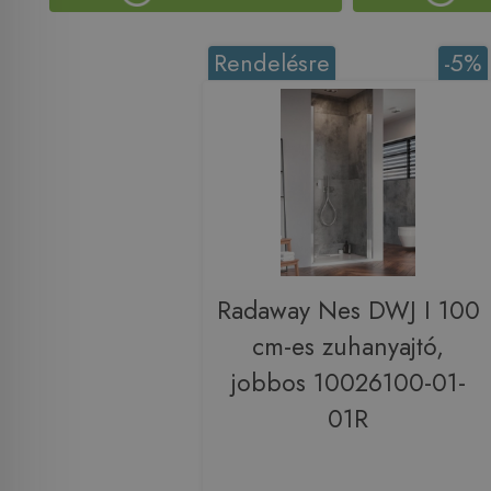
Rendelésre
-5%
Radaway Nes DWJ I 100
cm-es zuhanyajtó,
jobbos 10026100-01-
01R