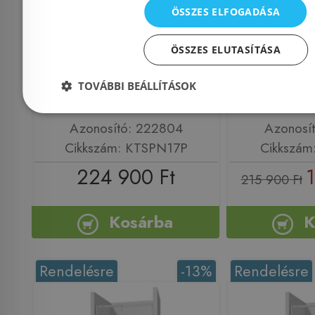
ÖSSZES ELFOGADÁSA
NERO tolós zuhanyajtó
zuhanyaj
170 cm, matt fekete
króm 
ÖSSZES ELUTASÍTÁSA
KTSPN18P
TOVÁBBI BEÁLLÍTÁSOK
Azonosító: 222804
Azonosí
Cikkszám: KTSPN17P
Cikkszám
224 900 Ft
1
215 900 Ft
Kosárba
K
Rendelésre
-13%
Rendelésre