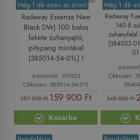
Még 1 db ezen az áron!
Még 1 db ez
Radaway Essenza New
Radaway Fu
140 B zu
Black DWJ 100 balos
zuhanyfalal 
fekete zuhanyajtó,
(384033-01
pitypang mintával
01-
(385014-54-01L) !
Azonosí
Azonosító: 197623
Cikkszám: 3
Cikkszám: 385014-54-01L
38409
159 900 Ft
357 900 Ft
345 000 Ft
Kosárba
K
Rendelésre
Rendelésre