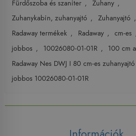
Fürdőszoba és szaniter
,
Zuhany
,
Zuhanykabin, zuhanyajtó
,
Zuhanyajtó
,
Radaway termékek
,
Radaway
,
cm-es
jobbos
,
10026080-01-01R
,
100 cm al
Radaway Nes DWJ I 80 cm-es zuhanyajtó
jobbos 10026080-01-01R
Információk