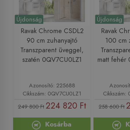
Újdonság
Újdonság
Ravak Chrome CSDL2
Ravak Ch
90 cm zuhanyajtó
100 cm 
Transzparent üveggel,
Transzpar
szatén 0QV7CU0LZ1
matt fehé
Azonosító: 225688
Azonosí
Cikkszám: 0QV7CU0LZ1
Cikkszám:
224 820 Ft
2
249 800 Ft
258 600 Ft
Kosárba
K