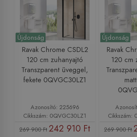
Újdonság
Újdonság
Ravak Chrome CSDL2
Ravak Ch
120 cm zuhanyajtó
120 cm 
Transzparent üveggel,
Transzpar
fekete 0QVGC30LZ1
matt
0QVG
Azonosító: 225696
Azonosí
Cikkszám: 0QVGC30LZ1
Cikkszám:
242 910 Ft
269 900 Ft
269 900 Ft