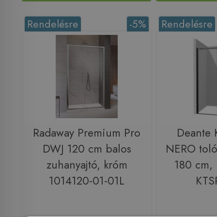
Rendelésre
-5%
Rendelésre
Radaway Premium Pro
Deante K
DWJ 120 cm balos
NERO toló
zuhanyajtó, króm
180 cm, 
1014120-01-01L
KTS