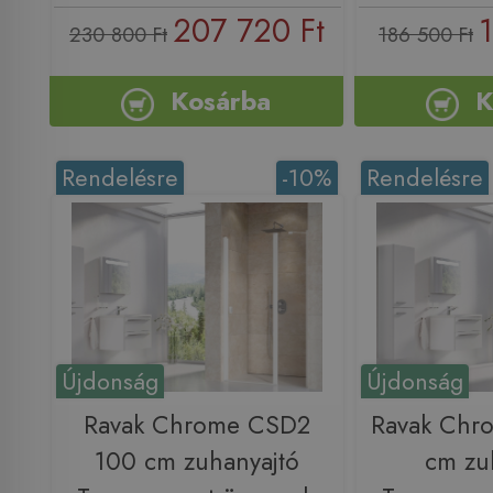
207 720 Ft
230 800 Ft
186 500 Ft
Kosárba
K
Rendelésre
-10%
Rendelésre
Újdonság
Újdonság
Ravak Chrome CSD2
Ravak Chr
100 cm zuhanyajtó
cm zu