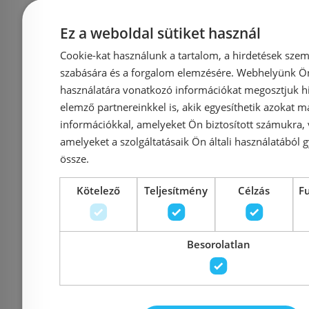
Azonosító: 224728
Azonosí
Cikkszám: 1014120-01-01L
Cikkszám
Ez a weboldal sütiket használ
199 500 Ft
228 
Cookie-kat használunk a tartalom, a hirdetések szem
210 000 Ft
szabására és a forgalom elemzésére. Webhelyünk Ön 
használatára vonatkozó információkat megosztjuk hi
Kosárba
K
elemző partnereinkkel is, akik egyesíthetik azokat m
információkkal, amelyeket Ön biztosított számukra,
amelyeket a szolgáltatásaik Ön általi használatából g
Rendelésre
Rendelésre
össze.
Kötelező
Teljesítmény
Célzás
F
Besorolatlan
Deante Kerria Plus
Deante Kerr