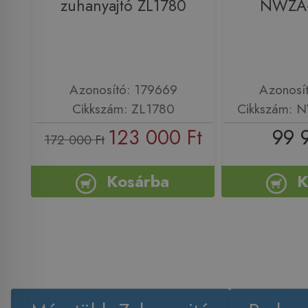
zuhanyajtó ZL1780
NWZA
Azonosító: 179669
Azonosí
Cikkszám: ZL1780
Cikkszám:
123 000 Ft
99 
172 000 Ft
Kosárba
K