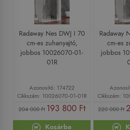
Radaway Nes DWJ I 70
Radaway N
cm-es zuhanyajtó,
cm-es z
jobbos 10026070-01-
jobbos 1
01R
Azonosító: 174722
Azonosí
Cikkszám: 10026070-01-01R
Cikkszám: 1
193 800 Ft
2
204 000 Ft
220 000 Ft
Kosárba
K