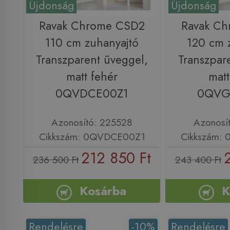
Újdonság
Újdonság
Ravak Chrome CSD2
Ravak C
110 cm zuhanyajtó
120 cm 
Transzparent üveggel,
Transzpar
matt fehér
matt
0QVDCE00Z1
0QVG
Azonosító: 225528
Azonosí
Cikkszám: 0QVDCE00Z1
Cikkszám:
212 850 Ft
236 500 Ft
243 400 Ft
Kosárba
K
Rendelésre
-10%
Rendelésre