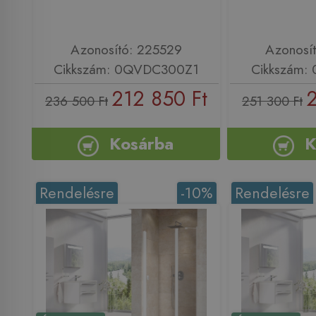
Azonosító: 225529
Azonosí
Cikkszám: 0QVDC300Z1
Cikkszám:
212 850 Ft
2
236 500 Ft
251 300 Ft
Kosárba
K
Rendelésre
-10%
Rendelésre