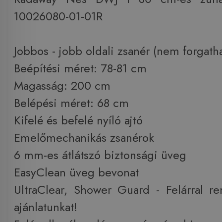
10026080-01-01R
Jobbos - jobb oldali zsanér (nem forgath
Beépítési méret: 78-81 cm
Magasság: 200 cm
Belépési méret: 68 cm
Kifelé és befelé nyíló ajtó
Emelőmechanikás zsanérok
6 mm-es átlátszó biztonsági üveg
EasyClean üveg bevonat
UltraClear, Shower Guard - Felárral re
ajánlatunkat!