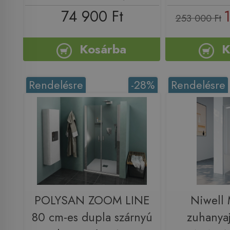
74 900 Ft
253 000 Ft
Kosárba
K
Rendelésre
-28%
Rendelésre
POLYSAN ZOOM LINE
Niwell
80 cm-es dupla szárnyú
zuhanya