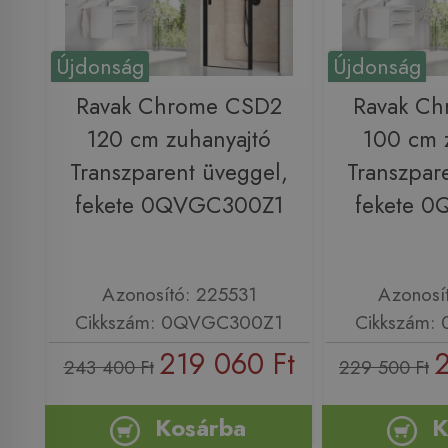
Újdonság
Újdonság
Ravak Chrome CSD2
Ravak C
120 cm zuhanyajtó
100 cm 
Transzparent üveggel,
Transzpar
fekete 0QVGC300Z1
fekete 
Azonosító: 225531
Azonosí
Cikkszám: 0QVGC300Z1
Cikkszám:
219 060 Ft
2
243 400 Ft
229 500 Ft
Kosárba
K