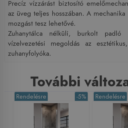
Precíz vízzárást biztosító emelőmechani
az üveg teljes hosszában. A mechanika 
mozgást tesz lehetővé.
Zuhanytálca nélküli, burkolt padló 
vízelvezetési megoldás az esztétikus
zuhanyfolyóka.
További változ
Rendelésre
-5%
Rendelésre