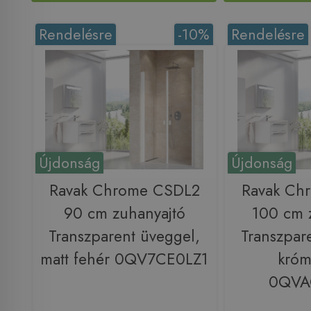
Rendelésre
-10%
Rendelésre
Újdonság
Újdonság
Ravak Chrome CSDL2
Ravak Ch
90 cm zuhanyajtó
100 cm 
Transzparent üveggel,
Transzpar
matt fehér 0QV7CE0LZ1
króm
0QVA