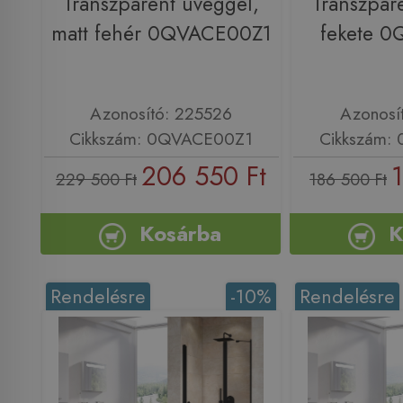
Transzparent üveggel,
Transzpar
matt fehér 0QVACE00Z1
fekete 
Azonosító: 225526
Azonosí
Cikkszám: 0QVACE00Z1
Cikkszám:
206 550 Ft
229 500 Ft
186 500 Ft
Kosárba
K
Rendelésre
-10%
Rendelésre