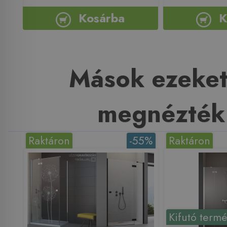
Kosárba
K
Mások ezeket
megnézték
Raktáron
-55%
Raktáron
Kifutó term