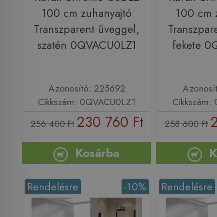
100 cm zuhanyajtó
100 cm 
Transzparent üveggel,
Transzpar
szatén 0QVACU0LZ1
fekete 
Azonosító: 225692
Azonosí
Cikkszám: 0QVACU0LZ1
Cikkszám:
230 760 Ft
2
256 400 Ft
258 600 Ft
Kosárba
K
Rendelésre
-10%
Rendelésre