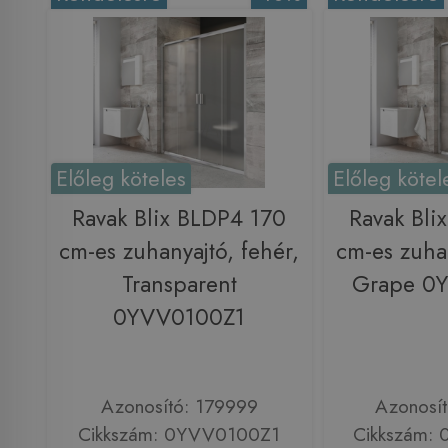
Előleg köteles
Előleg kötel
Ravak Blix BLDP4 170
Ravak Bli
cm-es zuhanyajtó, fehér,
cm-es zuhan
Transparent
Grape 0
0YVV0100Z1
Azonosító: 179999
Azonosí
Cikkszám: 0YVV0100Z1
Cikkszám: