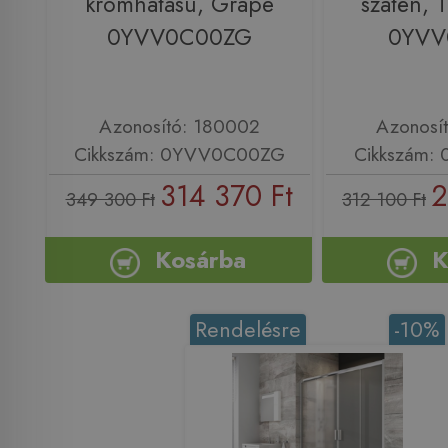
krómhatású, Grape
szatén, 
0YVV0C00ZG
0YVV
Azonosító: 180002
Azonosí
Cikkszám: 0YVV0C00ZG
Cikkszám:
314 370 Ft
2
349 300 Ft
312 100 Ft
Kosárba
K
Rendelésre
-10%