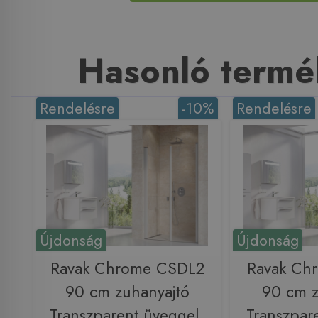
Hasonló termé
Rendelésre
-10%
Rendelésre
Újdonság
Újdonság
Ravak Chrome CSDL2
Ravak Ch
90 cm zuhanyajtó
90 cm z
Transzparent üveggel,
Transzpar