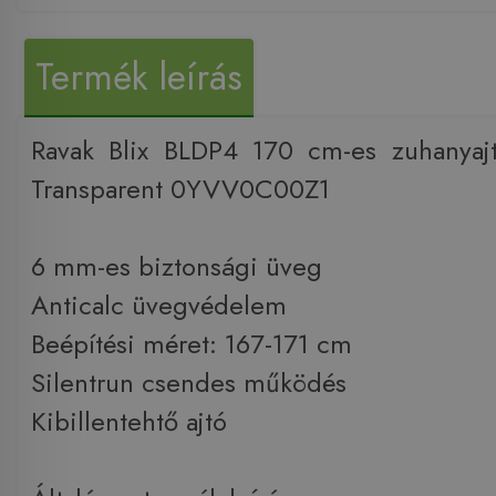
Termék leírás
Ravak Blix BLDP4 170 cm-es zuhanyajt
Transparent 0YVV0C00Z1
6 mm-es biztonsági üveg
Anticalc üvegvédelem
Beépítési méret: 167-171 cm
Silentrun csendes működés
Kibillentehtő ajtó