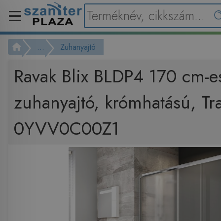
...
Zuhanyajtó
Ravak Blix BLDP4 170 cm-e
zuhanyajtó, krómhatású, Tr
0YVV0C00Z1