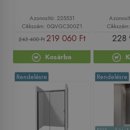
Azonosító: 225531
Azonosí
Cikkszám: 0QVGC300Z1
Cikkszám
219 060 Ft
228 
243 400 Ft
Kosárba
K
Rendelésre
Rendelésre