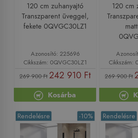
120 cm zuhanyajtó
120 cm 
Transzparent üveggel,
Transzpar
fekete 0QVGC30LZ1
matt
0QVG
Azonosító: 225696
Azonosí
Cikkszám: 0QVGC30LZ1
Cikkszám:
242 910 Ft
269 900 Ft
269 900 Ft
Kosárba
K
Rendelésre
-10%
Rendelésre