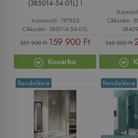
(385014-54-01L) !
Azonosí
Azonosító: 197623
Cikkszám: 3
Cikkszám: 385014-54-01L
38409
159 900 Ft
357 900 Ft
345 000 Ft
Kosárba
K
Rendelésre
Rendelésre