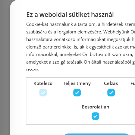
Ez a weboldal sütiket használ
Cookie-kat használunk a tartalom, a hirdetések szem
szabására és a forgalom elemzésére. Webhelyünk Ön 
Azonosító: 214749
Azonosí
használatára vonatkozó információkat megosztjuk hi
Cikkszám: G001004120
Cikkszám:
elemző partnereinkkel is, akik egyesíthetik azokat m
269 784 Ft
2
információkkal, amelyeket Ön biztosított számukra,
299 760 Ft
305 100 Ft
amelyeket a szolgáltatásaik Ön általi használatából g
össze.
Kosárba
K
Kötelező
Teljesítmény
Célzás
F
Rendelésre
-10%
Rendelésre
Besorolatlan