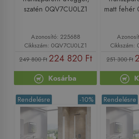
szatén 0QV7CU0LZ1
matt fehé
Azonosító: 225688
Azonosí
Cikkszám: 0QV7CU0LZ1
Cikkszám:
224 820 Ft
2
249 800 Ft
251 300 Ft
Kosárba
K
Rendelésre
-10%
Rendelésre