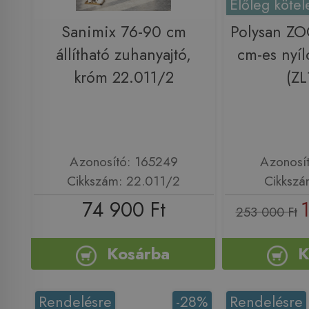
Előleg kötel
Sanimix 76-90 cm
Polysan Z
állítható zuhanyajtó,
cm-es nyíl
króm 22.011/2
(ZL
Azonosító: 165249
Azonosí
Cikkszám: 22.011/2
Cikkszá
74 900 Ft
253 000 Ft
Kosárba
K
Rendelésre
-28%
Rendelésre