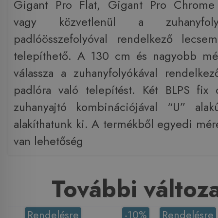
Gigant Pro Flat, Gigant Pro Chrome 
vagy közvetlenül a zuhanyfoly
padlóösszefolyóval rendelkező lecsem
telepíthető. A 130 cm és nagyobb mé
válassza a zuhanyfolyókával rendelke
padlóra való telepítést. Két BLPS fix 
zuhanyajtó kombinációjával “U” alak
alakíthatunk ki. A termékből egyedi mére
van lehetőség
További változ
Rendelésre
-10%
Rendelésre