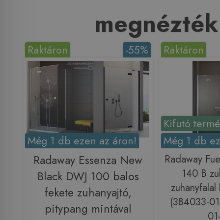
megnézték
Raktáron
-55%
Raktáron
Kifutó term
Még 1 db ezen az áron!
Még 1 db ez
Radaway Essenza New
Radaway Fu
140 B zu
Black DWJ 100 balos
zuhanyfalal 
fekete zuhanyajtó,
(384033-01
pitypang mintával
01-