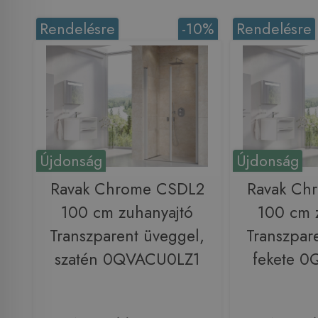
Rendelésre
-10%
Rendelésre
Újdonság
Újdonság
Ravak Chrome CSDL2
Ravak Ch
100 cm zuhanyajtó
100 cm 
Transzparent üveggel,
Transzpar
szatén 0QVACU0LZ1
fekete 