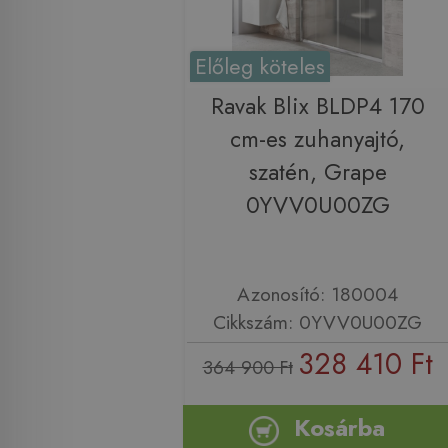
Előleg köteles
Ravak Blix BLDP4 170
cm-es zuhanyajtó,
szatén, Grape
0YVV0U00ZG
Azonosító: 180004
Cikkszám: 0YVV0U00ZG
328 410 Ft
364 900 Ft
Kosárba