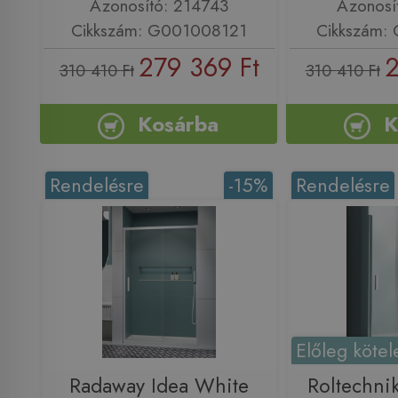
Azonosító: 214743
Azonosí
Cikkszám: G001008121
Cikkszám:
279 369 Ft
2
310 410 Ft
310 410 Ft
Kosárba
K
Rendelésre
-15%
Rendelésre
Előleg kötel
Radaway Idea White
Roltechni