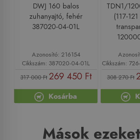
DWJ 160 balos
TDN1/1200
zuhanyajtó, fehér
(117-121
387020-04-01L
transpa
120000
Azonosító: 216154
Azonosí
Cikkszám: 387020-04-01L
Cikkszám: 72
269 450 Ft
317 000 Ft
308 270 Ft
Kosárba
K
Mások ezeket