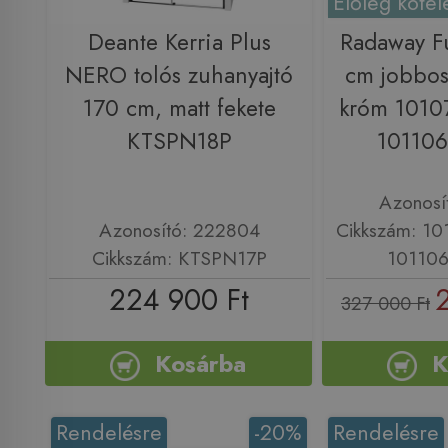
Előleg kötel
Deante Kerria Plus
Radaway F
NERO tolós zuhanyajtó
cm jobbos
170 cm, matt fekete
króm 1010
KTSPN18P
101106
Azonosí
Azonosító: 222804
Cikkszám: 10
Cikkszám: KTSPN17P
101106
224 900 Ft
327 000 Ft
Kosárba
K
Rendelésre
-20%
Rendelésre