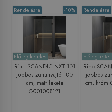
Rendelésre
-10%
Rendelésre
Előleg köteles
Előleg kötel
Riho SCANDIC NXT 101
Riho SCAN
jobbos zuhanyajtó 100
jobbos zu
cm, matt fekete
cm, króm
G001008121