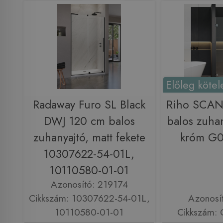
Előleg kötel
Radaway Furo SL Black
Riho SCAN
DWJ 120 cm balos
balos zuha
zuhanyajtó, matt fekete
króm G
10307622-54-01L,
10110580-01-01
Azonosító: 219174
Cikkszám: 10307622-54-01L,
Azonosí
10110580-01-01
Cikkszám: