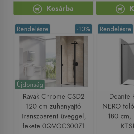
Kosárba
K
Rendelésre
-10%
Rendelésre
Újdonság
Ravak Chrome CSD2
Deante K
120 cm zuhanyajtó
NERO toló
Transzparent üveggel,
180 cm, 
fekete 0QVGC300Z1
KTS