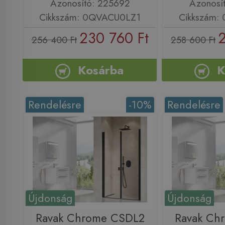
Azonosító: 225692
Azonosí
Cikkszám: 0QVACU0LZ1
Cikkszám:
230 760 Ft
2
256 400 Ft
258 600 Ft
Kosárba
K
Rendelésre
-10%
Rendelésre
Újdonság
Újdonság
Ravak Chrome CSDL2
Ravak Ch