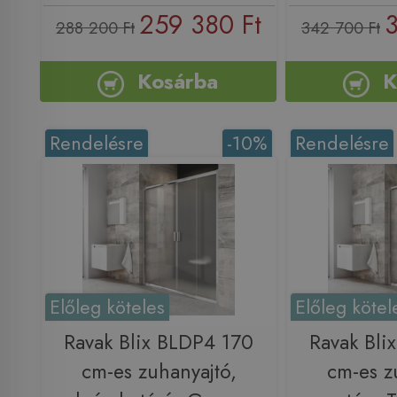
259 380 Ft
3
288 200 Ft
342 700 Ft
Kosárba
K
Rendelésre
-10%
Rendelésre
Előleg köteles
Előleg kötel
Ravak Blix BLDP4 170
Ravak Bli
cm-es zuhanyajtó,
cm-es z