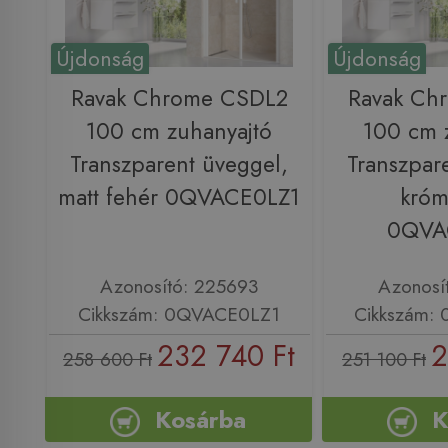
Újdonság
Újdonság
Ravak Chrome CSDL2
Ravak Ch
100 cm zuhanyajtó
100 cm 
Transzparent üveggel,
Transzpar
matt fehér 0QVACE0LZ1
króm
0QVA
Azonosító: 225693
Azonosí
Cikkszám: 0QVACE0LZ1
Cikkszám:
232 740 Ft
2
258 600 Ft
251 100 Ft
Kosárba
K