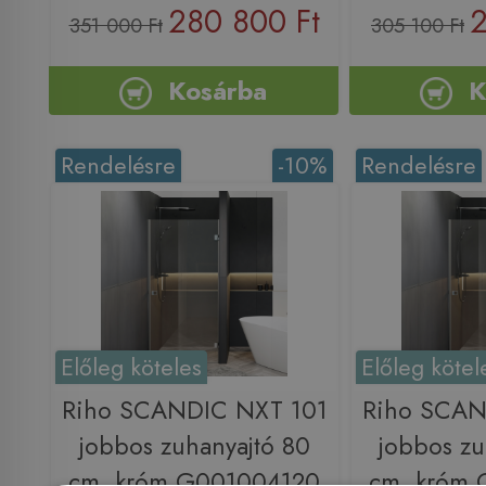
280 800 Ft
2
351 000 Ft
305 100 Ft
Kosárba
K
Rendelésre
-10%
Rendelésre
Előleg köteles
Előleg kötel
Riho SCANDIC NXT 101
Riho SCAN
jobbos zuhanyajtó 80
jobbos zu
cm, króm G001004120
cm, króm