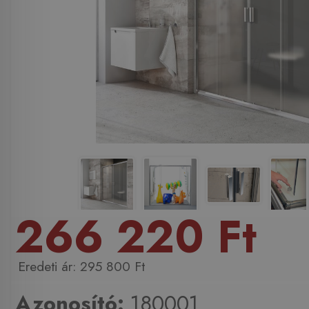
266 220 Ft
295 800 Ft
Azonosító:
180001