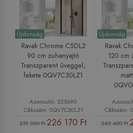
Újdonság
Újdonság
Ravak Chrome CSDL2
Ravak C
90 cm zuhanyajtó
120 cm 
Transzparent üveggel,
Transzpar
fekete 0QV7C30LZ1
matt
0QVG
Azonosító: 225690
Azonosí
Cikkszám: 0QV7C30LZ1
Cikkszám:
226 170 Ft
251 300 Ft
243 400 Ft