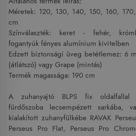
Általános termék leírás:
Méretek: 120, 130, 140, 150, 160, 170
cm
Színválaszték: keret - fehér, króm
fogantyúk fényes alumínium kivitelben
Edzett biztonsági üveg betétlemez: 6 
(átlátszó) vagy Grape (mintás)
Termék magassága: 190 cm
A zuhanyajtó BLPS fix oldalfallal
fürdőszoba lecsempézett sarkába, v
kialakított zuhanyfülkébe RAVAK Perseu
Perseus Pro Flat, Perseus Pro Chrom