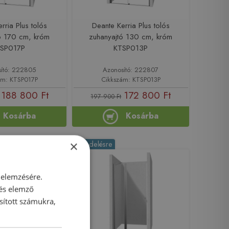
rria Plus tolós
Deante Kerria Plus tolós
ó 170 cm, króm
zuhanyajtó 130 cm, króm
SP017P
KTSP013P
ító: 222805
Azonosító: 222807
ám: KTSP017P
Cikkszám: KTSP013P
188 800 Ft
172 800 Ft
197 900 Ft
Kosárba
Kosárba
×
-10%
Rendelésre
 elemzésére.
 és elemző
sított számukra,