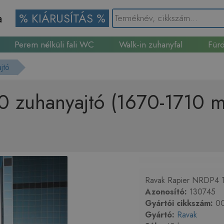
a
% KIÁRUSÍTÁS %
Perem nélküli fali WC
Walk-in zuhanyfal
Fürd
Gránit mosogató
jtó
 zuhanyajtó (1670-1710 m
Ravak Rapier NRDP4 17
Azonosító:
130745
Gyártói cikkszám:
0O
Gyártó:
Ravak