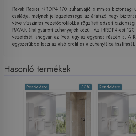
Ravak Rapier NRDP4 170 zuhanyajtó 6 mm-es biztonsági ü
családja, melynek jellegzetessége az átlátszó nagy bizton
véve vízszintes vezetőprofilokba rögzített edzett biztonsá
RAVAK által gyártott zuhanyajtók közül. Az NRDP4-est 120 
vezetését, ahogyan az íves, úgy az egyenes részén is. A Rap
egyszerűbbé teszi az alsó profil és a zuhanytálca tisztítás
Hasonló termékek
Rendelésre
-10%
Rendelésre