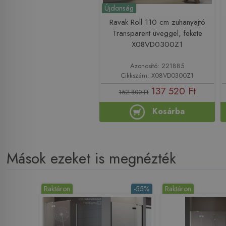
Újdonság
Ravak Roll 110 cm zuhanyajtó
Transparent üveggel, fekete
X08VD0300Z1
Azonosító: 221885
Cikkszám: X08VD0300Z1
137 520 Ft
152 800 Ft
Kosárba
Mások ezeket is megnézték
Raktáron
-55%
Raktáron