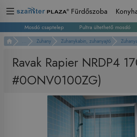
Fürdőszoba
Konyh
Mosdó csaptelep
Pultra ültethető mosdó
...
Zuhany
Zuhanykabin, zuhanyajtó
Zuhanya
Ravak Rapier NRDP4 170
#0ONV0100ZG)