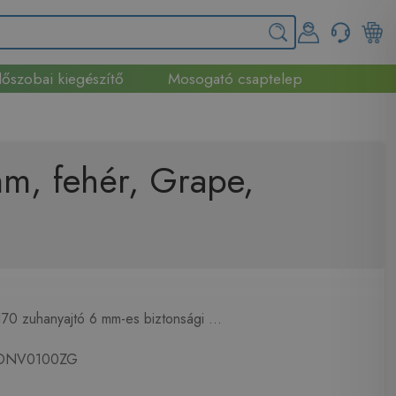
őszobai kiegészítő
Mosogató csaptelep
m, fehér, Grape,
0 zuhanyajtó 6 mm-es biztonsági ...
NV0100ZG