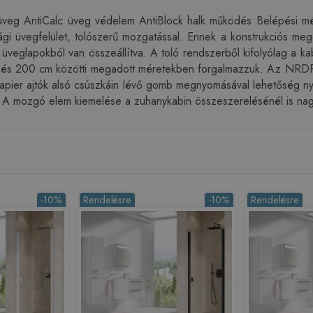
veg AntiCalc üveg védelem AntiBlock halk működés Belépési m
sági üvegfelület, tolószerű mozgatással. Ennek a konstrukciós me
gi üveglapokból van összeállítva. A toló rendszerből kifolyólag a
és 200 cm közötti megadott méretekben forgalmazzuk. Az NRDP4 a
ier ajtók alsó csúszkáin lévő gomb megnyomásával lehetőség nyílik 
át. A mozgó elem kiemelése a zuhanykabin összeszerelésénél is nag
-10%
Rendelésre
-10%
Rendelésre