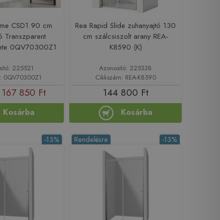
ome CSD1 90 cm
Rea Rapid Slide zuhanyajtó 130
ó Transzparent
cm szálcsiszolt arany REA-
ekete 0QV70300Z1
K8590 (K)
sító: 225521
Azonosító: 225338
m: 0QV70300Z1
Cikkszám: REA-K8590
167 850 Ft
144 800 Ft
Kosárba
Kosárba
-13%
Rendelésre
-13%