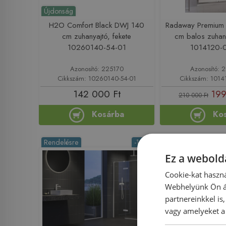
Újdonság
H2O Comfort Black DWJ 140
Radaway Premium
cm zuhanyajtó, fekete
cm balos zuhan
10260140-54-01
1014120-0
Azonosító: 225170
Azonosító:
Cikkszám: 10260140-54-01
Cikkszám: 1014
142 000 Ft
199
210 000 Ft
Kosárba
Ko
Rendelésre
-10%
Rendelésre
Ez a webolda
Cookie-kat haszná
Webhelyünk Ön ál
partnereinkkel is
vagy amelyeket a 