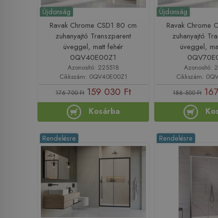
Újdonság
Újdonság
Ravak Chrome CSD1 80 cm
Ravak Chrome 
zuhanyajtó Transzparent
zuhanyajtó Tr
üveggel, matt fehér
üveggel, ma
0QV40E00Z1
0QV70E
Azonosító: 225518
Azonosító: 
Cikkszám: 0QV40E00Z1
Cikkszám: 0Q
159 030 Ft
167
176 700 Ft
186 500 Ft
Kosárba
Ko
Rendelésre
Rendelésre