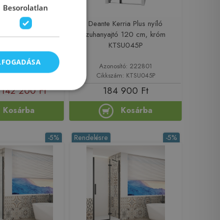
Besorolatlan
120 cm zuhanyajtó
Deante Kerria Plus nyíló
rent üveggel,
zuhanyajtó 120 cm, króm
ú X08VG0C00Z1
KTSU045P
ELFOGADÁSA
sító: 221882
Azonosító: 222801
: X08VG0C00Z1
Cikkszám: KTSU045P
142 200 Ft
184 900 Ft
Kosárba
Kosárba
-5%
Rendelésre
-5%