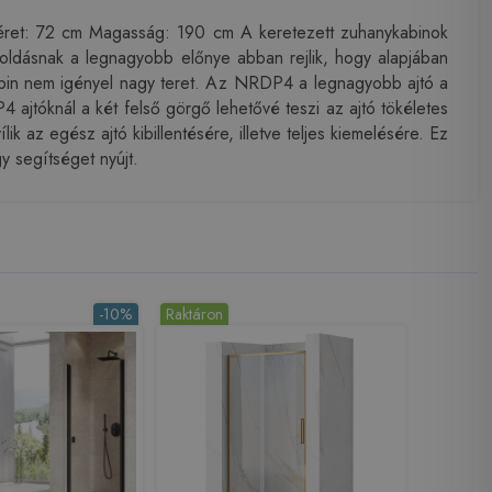
éret: 72 cm Magasság: 190 cm A keretezett zuhanykabinok
goldásnak a legnagyobb előnye abban rejlik, hogy alapjában
 kabin nem igényel nagy teret. Az NRDP4 a legnagyobb ajtó a
jtóknál a két felső görgő lehetővé teszi az ajtó tökéletes
az egész ajtó kibillentésére, illetve teljes kiemelésére. Ez
y segítséget nyújt.
-10%
Raktáron