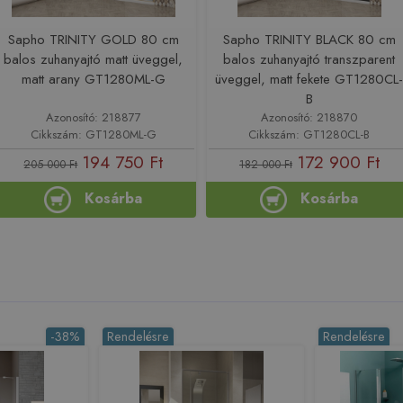
Sapho TRINITY GOLD 80 cm
Sapho TRINITY BLACK 80 cm
balos zuhanyajtó matt üveggel,
balos zuhanyajtó transzparent
matt arany GT1280ML-G
üveggel, matt fekete GT1280CL
B
Azonosító: 218877
Azonosító: 218870
Cikkszám: GT1280ML-G
Cikkszám: GT1280CL-B
194 750 Ft
172 900 Ft
205 000 Ft
182 000 Ft
Kosárba
Kosárba
-38%
Rendelésre
Rendelésre