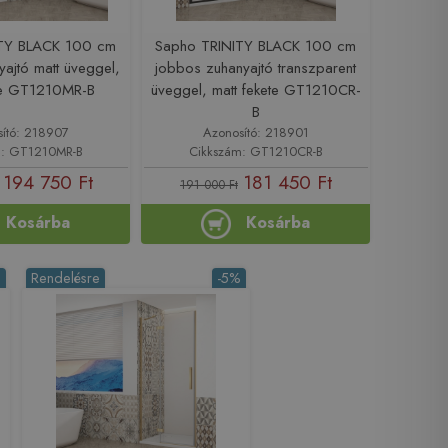
ITY BLACK 100 cm
Sapho TRINITY BLACK 100 cm
ajtó matt üveggel,
jobbos zuhanyajtó transzparent
ete GT1210MR-B
üveggel, matt fekete GT1210CR-
B
sító: 218907
Azonosító: 218901
m: GT1210MR-B
Cikkszám: GT1210CR-B
194 750 Ft
181 450 Ft
191 000 Ft
Kosárba
Kosárba
%
Rendelésre
-5%