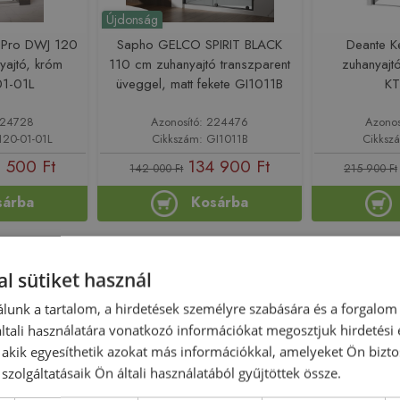
Újdonság
 Pro DWJ 120
Sapho GELCO SPIRIT BLACK
Deante Ke
yajtó, króm
110 cm zuhanyajtó transzparent
zuhanyajt
1-01L
üveggel, matt fekete GI1011B
KT
 224728
Azonosító: 224476
Azonos
120-01-01L
Cikkszám: GI1011B
Cikksz
 500 Ft
134 900 Ft
142 000 Ft
215 900 Ft
sárba
Kosárba
-10%
Rendelésre
-13%
Rendelésre
l sütiket használ
lunk a tartalom, a hirdetések személyre szabására és a forgalom
tali használatára vonatkozó információkat megosztjuk hirdetési
, akik egyesíthetik azokat más információkkal, amelyeket Ön bizto
szolgáltatásaik Ön általi használatából gyűjtöttek össze.