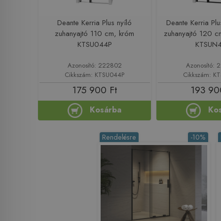
Deante Kerria Plus nyíló
Deante Kerria Pl
zuhanyajtó 110 cm, króm
zuhanyajtó 120 cm
KTSU044P
KTSUN
Azonosító: 222802
Azonosító:
Cikkszám: KTSU044P
Cikkszám: K
175 900 Ft
193 90
Kosárba
Ko
Rendelésre
-10%