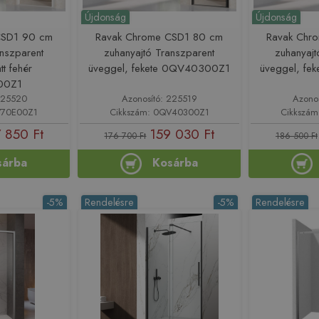
Újdonság
Újdonság
CSD1 90 cm
Ravak Chrome CSD1 80 cm
Ravak Chr
anszparent
zuhanyajtó Transzparent
zuhanyajt
tt fehér
üveggel, fekete 0QV40300Z1
üveggel, f
00Z1
225520
Azonosító: 225519
Azono
V70E00Z1
Cikkszám: 0QV40300Z1
Cikkszá
 850 Ft
159 030 Ft
176 700 Ft
186 500 Ft
sárba
Kosárba
-5%
Rendelésre
-5%
Rendelésre