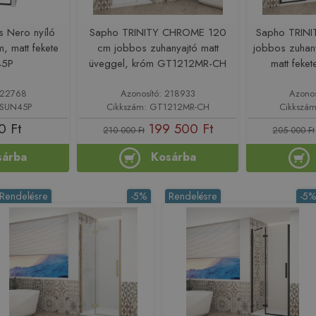
us Nero nyíló
Sapho TRINITY CHROME 120
Sapho TRIN
, matt fekete
cm jobbos zuhanyajtó matt
jobbos zuhany
45P
üveggel, króm GT1212MR-CH
matt fek
 222768
Azonosító: 218933
Azono
TSUN45P
Cikkszám: GT1212MR-CH
Cikkszá
0 Ft
199 500 Ft
210 000 Ft
205 000 Ft
sárba
Kosárba
Rendelésre
-5%
Rendelésre
-5