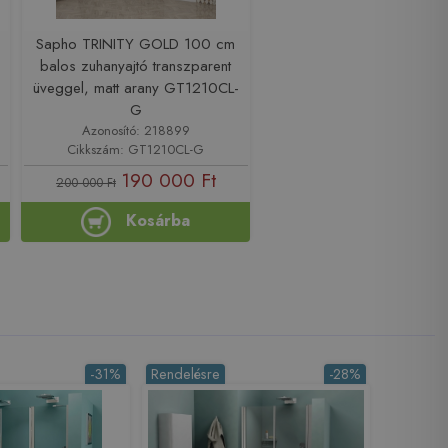
Sapho TRINITY GOLD 100 cm
balos zuhanyajtó transzparent
-
üveggel, matt arany GT1210CL-
G
Azonosító: 218899
Cikkszám: GT1210CL-G
190 000 Ft
200 000 Ft
Kosárba
-31%
Rendelésre
-28%