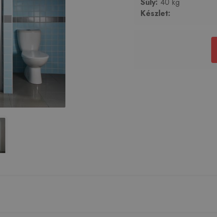
Súly:
40 kg
Készlet: