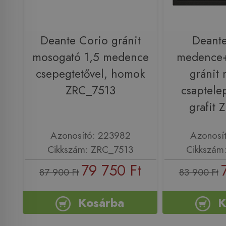
Deante Corio gránit
Deante
mosogató 1,5 medence
medence+
csepegtetővel, homok
gránit
ZRC_7513
csaptele
grafit
Azonosító: 223982
Azonosí
Cikkszám: ZRC_7513
Cikkszám
79 750 Ft
87 900 Ft
83 900 Ft
Kosárba
K