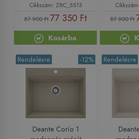
Cikkszám: ZRC_S513
Cikkszám
77 350 Ft
87 900 Ft
87 900 Ft
Kosárba
K
Rendelésre
-12%
Rendelésre
Deante Corio 1
Deante