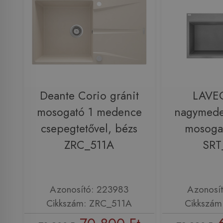
Deante Corio gránit
LAVE
mosogató 1 medence
nagymede
csepegtetővel, bézs
mosogat
ZRC_511A
SRT
Azonosító: 223983
Azonosí
Cikkszám: ZRC_511A
Cikkszám