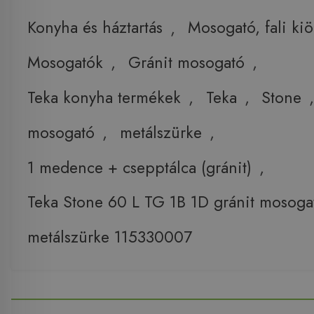
Konyha és háztartás
,
Mosogató, fali ki
Mosogatók
,
Gránit mosogató
,
Teka konyha termékek
,
Teka
,
Stone
mosogató
,
metálszürke
,
1 medence + csepptálca (gránit)
,
Teka Stone 60 L TG 1B 1D gránit mosoga
metálszürke 115330007