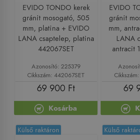
EVIDO TONDO kerek
EVIDO T
gránit mosogató, 505
gránit mo
mm, platina + EVIDO
mm, antra
LANA csaptelep, platina
LANA c
442067SET
antracit
Azonosító: 225379
Azonosí
Cikkszám: 442067SET
Cikkszám
69 900 Ft
69 
Kosárba
K
Külső raktáron
Külső raktár