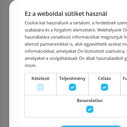
Ez a weboldal sütiket használ
Kuchinox Paulo
Kuchin
Cookie-kat használunk a tartalom, a hirdetések szem
szabására és a forgalom elemzésére. Webhelyünk Ön 
egymedencés gránit
egymeden
használatára vonatkozó információkat megosztjuk hi
mosogatótálca 49x49x21
mosogatótá
elemző partnereinkkel is, akik egyesíthetik azokat m
cm, bézs SRN_410P
cm, feke
információkkal, amelyeket Ön biztosított számukra,
amelyeket a szolgáltatásaik Ön általi használatából g
össze.
Azonosító: 214276
Azonosí
Kötelező
Teljesítmény
Célzás
F
Cikkszám: SRN_410P
Cikkszám
39 990 Ft
49 900 Ft
49 900 Ft
Besorolatlan
Kosárba
K