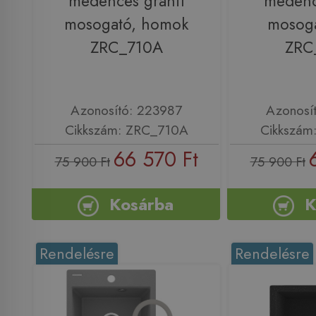
medencés gránit
medenc
mosogató, homok
mosoga
ZRC_710A
ZRC
Azonosító: 223987
Azonosí
Cikkszám: ZRC_710A
Cikkszám
66 570 Ft
75 900 Ft
75 900 Ft
Kosárba
K
Rendelésre
Rendelésre