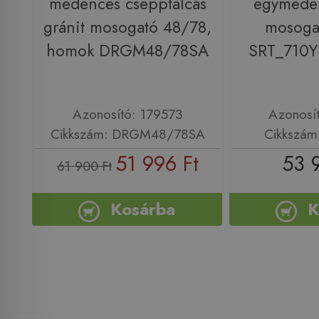
medencés csepptálcás
egymeden
gránit mosogató 48/78,
mosogat
homok DRGM48/78SA
SRT_710Y
Azonosító: 179573
Azonosí
Cikkszám: DRGM48/78SA
Cikkszám
51 996 Ft
53 
61 900 Ft
Kosárba
K