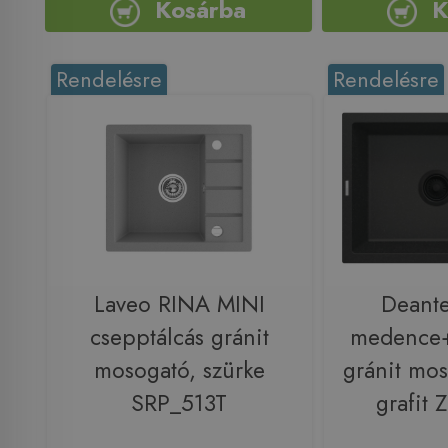
Kosárba
K
Rendelésre
Rendelésre
Laveo RINA MINI
Deante
csepptálcás gránit
medence+
mosogató, szürke
gránit mos
SRP_513T
grafit