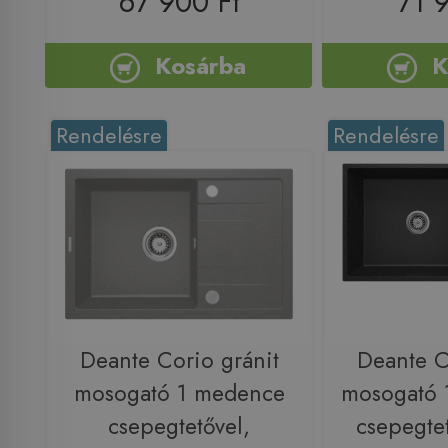
67 900 Ft
71 
Kosárba
K
Rendelésre
Rendelésre
Deante Corio gránit
Deante C
mosogató 1 medence
mosogató 
csepegtetővel,
csepegtet