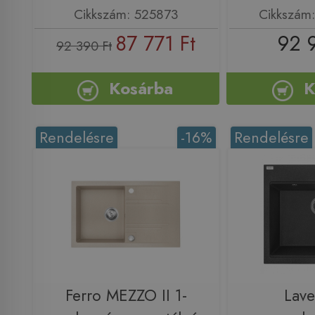
Cikkszám: 525873
Cikkszám
87 771 Ft
92 
92 390 Ft
Kosárba
K
Rendelésre
-16%
Rendelésre
Ferro MEZZO II 1-
Lav