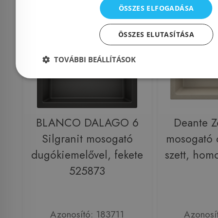
ÖSSZES ELFOGADÁSA
Külső raktáron
-5%
Rendelésre
ÖSSZES ELUTASÍTÁSA
TOVÁBBI BEÁLLÍTÁSOK
BLANCO DALAGO 6
Deante Z
Silgranit mosogató
mosogató 
dugókiemelővel, fekete
szett, ho
525873
Azonosító: 183711
Azonosí