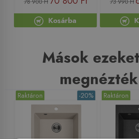
70 800 Ft
78 900 Ft
73 990 Ft
Kosárba
K
Mások ezeket
megnézték
Raktáron
-20%
Raktáron