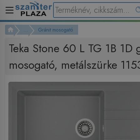
...
Gránit mosogató
Teka Stone 60 L TG 1B 1D g
mosogató, metálszürke 11