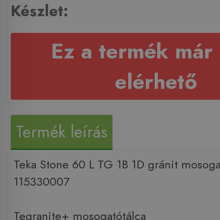
Készlet:
Ez a termék már
elérhető
Termék leírás
Teka Stone 60 L TG 1B 1D gránit mosoga
115330007
Tegranite+ mosogatótálca