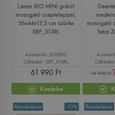
Laveo RIO MINI gránit
Deante
mosogató csapteleppel,
medenc
56x44x17,5 cm szürke
mosogató c
SBF_513RL
bézs 
Azonosító: 220500
Azonosí
Cikkszám: SBF_513RL
Cikkszám
61 990 Ft
74 900 Ft
Kosárba
K
Rendelésre
-10%
Rendelésre