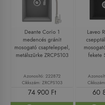
Deante Corio 1
Laveo 
medencés gránit
csepptál
mosogató csapteleppel,
mosogató
metálszürke ZRCPS103
fekete
Azonosító: 222872
Azonosí
Cikkszám: ZRCPS103
Cikkszám
74 900 Ft
60 