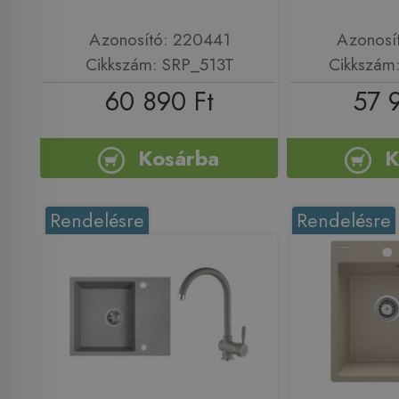
Azonosító: 220441
Azonosí
Cikkszám: SRP_513T
Cikkszám
60 890 Ft
57 
Kosárba
K
Rendelésre
Rendelésre