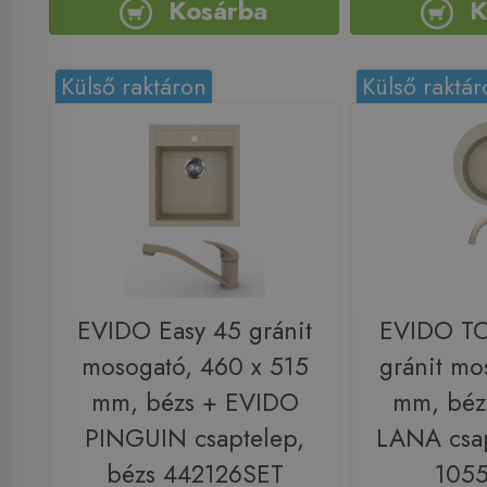
Kosárba
K
Külső raktáron
Külső raktár
EVIDO Easy 45 gránit
EVIDO T
mosogató, 460 x 515
gránit mo
mm, bézs + EVIDO
mm, béz
PINGUIN csaptelep,
LANA csap
bézs 442126SET
105