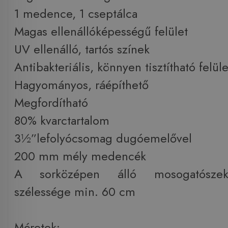
1 medence, 1 cseptálca
Magas ellenállóképességű felület
UV ellenálló, tartós színek
Antibakteriális, könnyen tisztítható felüle
Hagyományos, ráépíthető
Megfordítható
80% kvarctartalom
3½”lefolyócsomag dugóemelővel
200 mm mély medencék
A sorközépen álló mosogatószek
szélessége min. 60 cm
Méretek: