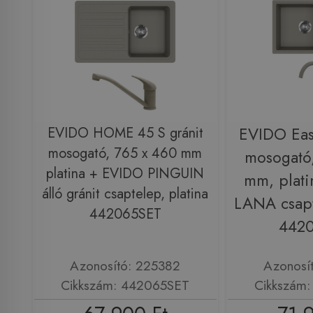
EVIDO HOME 45 S gránit
EVIDO Eas
mosogató, 765 x 460 mm
mosogató
platina + EVIDO PINGUIN
mm, plat
álló gránit csaptelep, platina
LANA csapt
442065SET
442
Azonosító: 225382
Azonosí
Cikkszám: 442065SET
Cikkszám