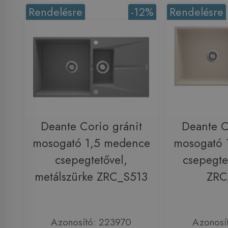
Rendelésre
-12%
Rendelésre
Deante Corio gránit
Deante C
mosogató 1,5 medence
mosogató 
csepegtetővel,
csepegte
metálszürke ZRC_S513
ZRC
Azonosító: 223970
Azonosí